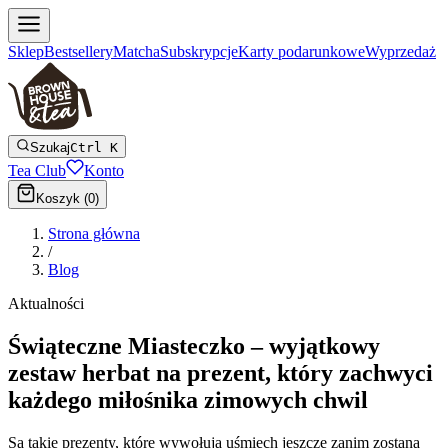
Sklep
Bestsellery
Matcha
Subskrypcje
Karty podarunkowe
Wyprzedaż
Szukaj
Ctrl K
Tea Club
Konto
Koszyk (
0
)
Strona główna
/
Blog
Aktualności
Świąteczne Miasteczko – wyjątkowy
zestaw herbat na prezent, który zachwyci
każdego miłośnika zimowych chwil
Są takie prezenty, które wywołują uśmiech jeszcze zanim zostaną