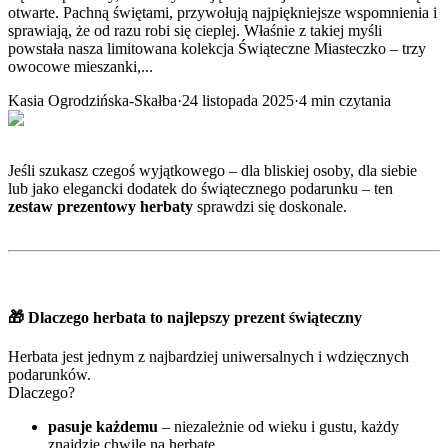
otwarte. Pachną świętami, przywołują najpiękniejsze wspomnienia i
sprawiają, że od razu robi się cieplej. Właśnie z takiej myśli
powstała nasza limitowana kolekcja Świąteczne Miasteczko – trzy
owocowe mieszanki,...
Kasia Ogrodzińska-Skałba
·
24 listopada 2025
·
4
min czytania
Jeśli szukasz czegoś wyjątkowego – dla bliskiej osoby, dla siebie
lub jako elegancki dodatek do świątecznego podarunku – ten
zestaw prezentowy herbaty
sprawdzi się doskonale.
🎁
Dlaczego herbata to najlepszy prezent świąteczny
Herbata jest jednym z najbardziej uniwersalnych i wdzięcznych
podarunków.
Dlaczego?
pasuje każdemu
– niezależnie od wieku i gustu, każdy
znajdzie chwilę na herbatę,