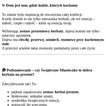
✨
Dom jest tam, gdzie ludzie, których kochamy
To zdanie było inspiracją do stworzenia całej kolekcji.
Każdy domek to nie tylko mieszanka herbaty, ale też emocja –
miłość, ciepło i radość – które są esencją świąt.
Wybierając
zestaw prezentowy herbaty
, dajesz komuś nie tylko
smaczny upominek.
Dajesz mu
chwilę
,
przerwę
,
uśmiech
,
rozmowę przy kuchennym
stole
.
A przecież właśnie takie momenty pamiętamy przez całe życie.
🎁
Podsumowanie – czy Świąteczne Miasteczko to dobra
herbata na prezent?
Zdecydowanie tak! To:
pięknie zapakowany
zestaw herbat prezent
,
limitowane, unikalne smaki,
symbolika świątecznych emocji,
gotowość do wręczenia,