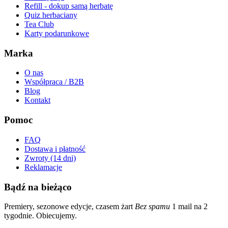
Refill - dokup samą herbatę
Quiz herbaciany
Tea Club
Karty podarunkowe
Marka
O nas
Współpraca / B2B
Blog
Kontakt
Pomoc
FAQ
Dostawa i płatność
Zwroty (14 dni)
Reklamacje
Bądź na bieżąco
Premiery, sezonowe edycje, czasem żart
Bez spamu
1 mail na 2
tygodnie. Obiecujemy.