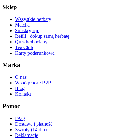
Sklep
Wszystkie herbaty
Matcha
Subskrypcje
Refill - dokup samą herbatę
Quiz herbaciany
Tea Club
Karty podarunkowe
Marka
O nas
Współpraca / B2B
Blog
Kontakt
Pomoc
FAQ
Dostawa i płatność
Zwroty (14 dni)
Reklamacje