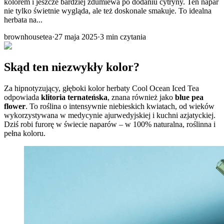
kolorem i jeszcze bardziej zdumiewa po dodaniu cytryny. Ten napar
nie tylko świetnie wygląda, ale też doskonale smakuje. To idealna
herbata na...
brownhousetea
·
27 maja 2025
·
3
min czytania
Skąd ten niezwykły kolor?
Za hipnotyzujący, głęboki kolor herbaty Cool Ocean Iced Tea
odpowiada
klitoria ternateńska
, znana również jako
blue pea
flower
. To roślina o intensywnie niebieskich kwiatach, od wieków
wykorzystywana w medycynie ajurwedyjskiej i kuchni azjatyckiej.
Dziś robi furorę w świecie naparów – w 100% naturalna, roślinna i
pełna koloru.