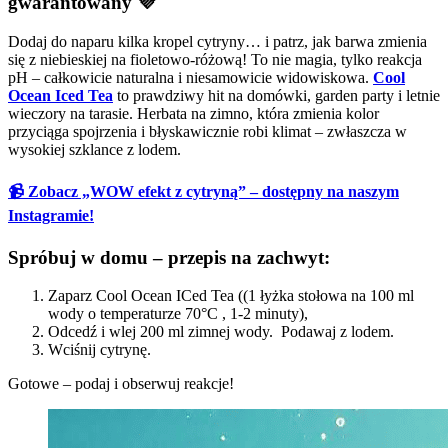
gwarantowany
💜
Dodaj do naparu kilka kropel cytryny… i patrz, jak barwa zmienia
się z niebieskiej na fioletowo-różową! To nie magia, tylko reakcja
pH – całkowicie naturalna i niesamowicie widowiskowa.
Cool
Ocean Iced Tea
to prawdziwy hit na domówki, garden party i letnie
wieczory na tarasie. Herbata na zimno, która zmienia kolor
przyciąga spojrzenia i błyskawicznie robi klimat – zwłaszcza w
wysokiej szklance z lodem.
📹 Zobacz „WOW efekt z cytryną” – dostępny na naszym
Instagramie!
Spróbuj w domu – przepis na zachwyt:
Zaparz Cool Ocean ICed Tea ((1 łyżka stołowa na 100 ml
wody o temperaturze 70°C , 1-2 minuty),
Odcedź i wlej 200 ml zimnej wody. Podawaj z lodem.
Wciśnij cytrynę.
Gotowe – podaj i obserwuj reakcje!