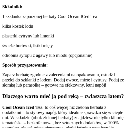
Składniki:
1 szklanka zaparzonej herbaty Cool Ocean ICed Tea
kilka kostek lodu
plasterki cytryny lub limonki
świeże borówki, listki mięty
odrobina syropu z agawy lub miodu (opcjonalnie)
Sposób przygotowania:
Zaparz herbatę zgodnie z zaleceniami na opakowaniu, ostudź i
przelej do szklanki z lodem. Dodaj owoce, miętę i cytrusy. Podaj ze
słomką lub parasolką – gotowe na efektowny, letni napój!
Dlaczego warto mieć ją pod ręką – zwłaszcza latem?
Cool Ocean Iced Tea
to coś więcej niż zielona herbata z
dodatkami – to stylowy napój, który idealnie sprawdza się w ciepłe
dni. W składzie (obok zielonej herbaty) znajdziesz nie tylko klitorię
ternateńską – bezkofeinową, bez sztucznych dodatków, w 100%
naturalną, ale też miętę pieprzową, płatki jaśminu oraz bazylię –