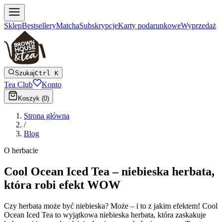
Sklep
Bestsellery
Matcha
Subskrypcje
Karty podarunkowe
Wyprzedaż
Szukaj
Ctrl K
Tea Club
Konto
Koszyk (
0
)
Strona główna
/
Blog
O herbacie
Cool Ocean Iced Tea – niebieska herbata,
która robi efekt WOW
Czy herbata może być niebieska? Może – i to z jakim efektem! Cool
Ocean Iced Tea to wyjątkowa niebieska herbata, która zaskakuje