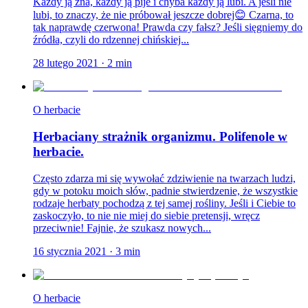
Każdy ją zna, każdy ją pije i chyba każdy ją lubi. A jeśli nie
lubi, to znaczy, że nie próbował jeszcze dobrej😊 Czarna, to
tak naprawdę czerwona! Prawda czy fałsz? Jeśli sięgniemy do
źródła, czyli do rdzennej chińskiej...
28 lutego 2021
·
2
min
O herbacie
Herbaciany strażnik organizmu. Polifenole w
herbacie.
Często zdarza mi się wywołać zdziwienie na twarzach ludzi,
gdy w potoku moich słów, padnie stwierdzenie, że wszystkie
rodzaje herbaty pochodzą z tej samej rośliny. Jeśli i Ciebie to
zaskoczyło, to nie nie miej do siebie pretensji, wręcz
przeciwnie! Fajnie, że szukasz nowych...
16 stycznia 2021
·
3
min
O herbacie