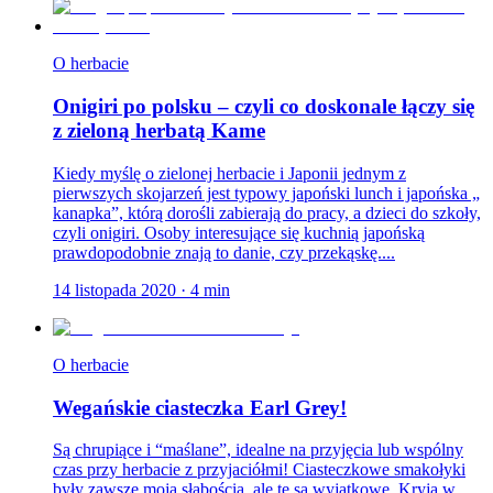
O herbacie
Onigiri po polsku – czyli co doskonale łączy się
z zieloną herbatą Kame
Kiedy myślę o zielonej herbacie i Japonii jednym z
pierwszych skojarzeń jest typowy japoński lunch i japońska „
kanapka”, którą dorośli zabierają do pracy, a dzieci do szkoły,
czyli onigiri. Osoby interesujące się kuchnią japońską
prawdopodobnie znają to danie, czy przekąskę....
14 listopada 2020
·
4
min
O herbacie
Wegańskie ciasteczka Earl Grey!
Są chrupiące i “maślane”, idealne na przyjęcia lub wspólny
czas przy herbacie z przyjaciółmi! Ciasteczkowe smakołyki
były zawsze moją słabością, ale te są wyjątkowe. Kryją w