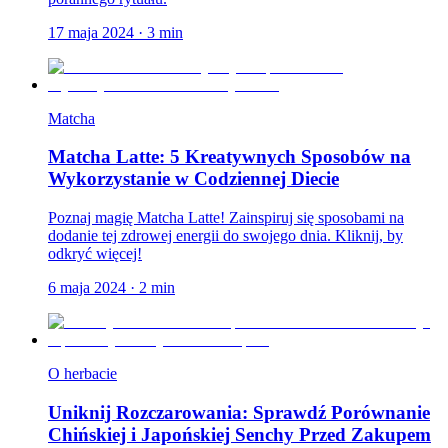
17 maja 2024
·
3
min
Matcha
Matcha Latte: 5 Kreatywnych Sposobów na
Wykorzystanie w Codziennej Diecie
Poznaj magię Matcha Latte! Zainspiruj się sposobami na
dodanie tej zdrowej energii do swojego dnia. Kliknij, by
odkryć więcej!
6 maja 2024
·
2
min
O herbacie
Uniknij Rozczarowania: Sprawdź Porównanie
Chińskiej i Japońskiej Senchy Przed Zakupem