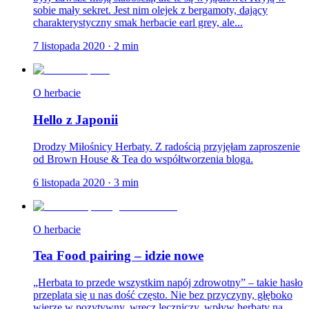
sobie mały sekret. Jest nim olejek z bergamoty, dający
charakterystyczny smak herbacie earl grey, ale...
7 listopada 2020
·
2
min
O herbacie
Hello z Japonii
Drodzy Miłośnicy Herbaty. Z radością przyjęłam zaproszenie
od Brown House & Tea do współtworzenia bloga.
6 listopada 2020
·
3
min
O herbacie
Tea Food pairing – idzie nowe
„Herbata to przede wszystkim napój zdrowotny” – takie hasło
przeplata się u nas dość często. Nie bez przyczyny, głęboko
wierzę w pozytywny, wręcz leczniczy, wpływ herbaty na