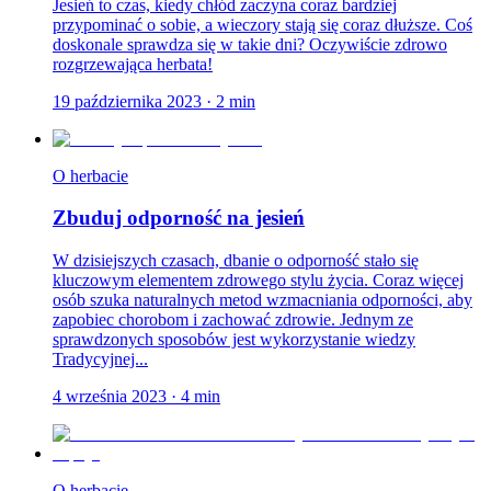
Jesień to czas, kiedy chłód zaczyna coraz bardziej
przypominać o sobie, a wieczory stają się coraz dłuższe. Coś
doskonale sprawdza się w takie dni? Oczywiście zdrowo
rozgrzewająca herbata!
19 października 2023
·
2
min
O herbacie
Zbuduj odporność na jesień
W dzisiejszych czasach, dbanie o odporność stało się
kluczowym elementem zdrowego stylu życia. Coraz więcej
osób szuka naturalnych metod wzmacniania odporności, aby
zapobiec chorobom i zachować zdrowie. Jednym ze
sprawdzonych sposobów jest wykorzystanie wiedzy
Tradycyjnej...
4 września 2023
·
4
min
O herbacie