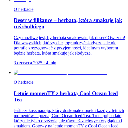
O herbacie
Deser w filiżance – herbata, która smakuje jak
coś słodkiego
Czy możliwe jest, by herbata smakowała jak deser? Owszem!
Dla wszystkich, którzy chcą ograniczyć słodycze, ale nie
potrafią zrezygnować z przyjemności, idealnym wyborem
będzie herbata, która smakuje jak słodycze.
3 czerwca 2025
·
4
min
O herbacie
Letnie momenTY z herbatą Cool Ocean Iced
Tea
Jeśli szukasz napoju, który doskonale dopełni każdy z letnich
momentów – poznaj Cool Ocean Iced Tea. To napój na lato,
który nie tylko orzeźwia, ale również zachwyca wyglądem i
smakiem. Gotowy na letnie momenTY z Cool Ocean Iced