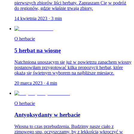
pierwszych zbiorów liści herbaty. Zapraszam Cię w podróż
do regionów, gdzie właśnie trwają zbiory.
14 kwietnia 2023
·
3
min
O herbacie
5 herbat na wiosnę
Natchniona unoszącym się już w powietrzu zapachem wiosny
postanowiłam przygotować kilka propozycji herbat, które
okażą się świetnym wyborem na najbliższe miesiące.
20 marca 2023
·
4
min
O herbacie
Antyoksydanty w herbacie
Wiosna to czas przebudzenia. Budzimy nasze ciało z
zimowego snu, oczyszczamy, by z lekkością wkroczyć w