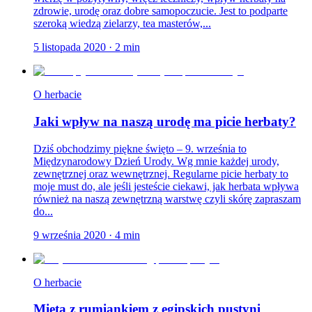
zdrowie, urodę oraz dobre samopoczucie. Jest to podparte
szeroką wiedzą zielarzy, tea masterów,...
5 listopada 2020
·
2
min
O herbacie
Jaki wpływ na naszą urodę ma picie herbaty?
Dziś obchodzimy piękne święto – 9. września to
Międzynarodowy Dzień Urody. Wg mnie każdej urody,
zewnętrznej oraz wewnętrznej. Regularne picie herbaty to
moje must do, ale jeśli jesteście ciekawi, jak herbata wpływa
również na naszą zewnętrzną warstwę czyli skórę zapraszam
do...
9 września 2020
·
4
min
O herbacie
Mięta z rumiankiem z egipskich pustyni