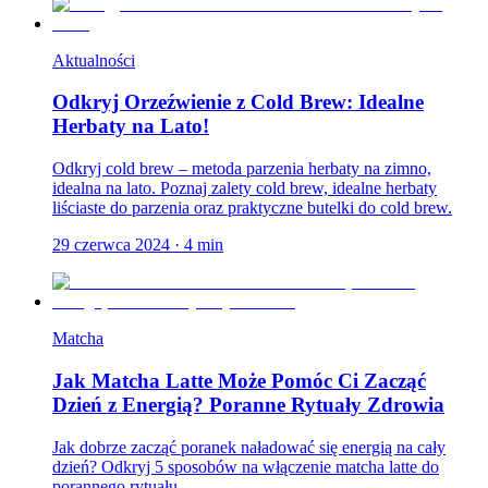
Aktualności
Odkryj Orzeźwienie z Cold Brew: Idealne
Herbaty na Lato!
Odkryj cold brew – metoda parzenia herbaty na zimno,
idealna na lato. Poznaj zalety cold brew, idealne herbaty
liściaste do parzenia oraz praktyczne butelki do cold brew.
29 czerwca 2024
·
4
min
Matcha
Jak Matcha Latte Może Pomóc Ci Zacząć
Dzień z Energią? Poranne Rytuały Zdrowia
Jak dobrze zacząć poranek naładować się energią na cały
dzień? Odkryj 5 sposobów na włączenie matcha latte do
porannego rytuału.