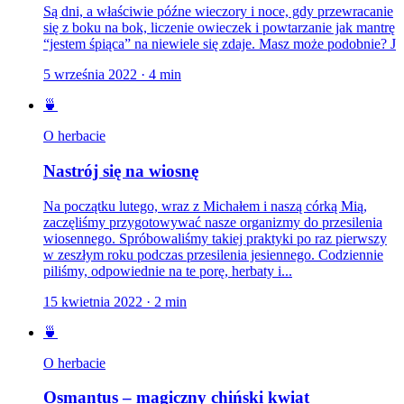
Są dni, a właściwie późne wieczory i noce, gdy przewracanie
się z boku na bok, liczenie owieczek i powtarzanie jak mantrę
“jestem śpiąca” na niewiele się zdaje. Masz może podobnie? J
5 września 2022
·
4
min
🍵
O herbacie
Nastrój się na wiosnę
Na początku lutego, wraz z Michałem i naszą córką Mią,
zaczęliśmy przygotowywać nasze organizmy do przesilenia
wiosennego. Spróbowaliśmy takiej praktyki po raz pierwszy
w zeszłym roku podczas przesilenia jesiennego. Codziennie
piliśmy, odpowiednie na te porę, herbaty i...
15 kwietnia 2022
·
2
min
🍵
O herbacie
Osmantus – magiczny chiński kwiat