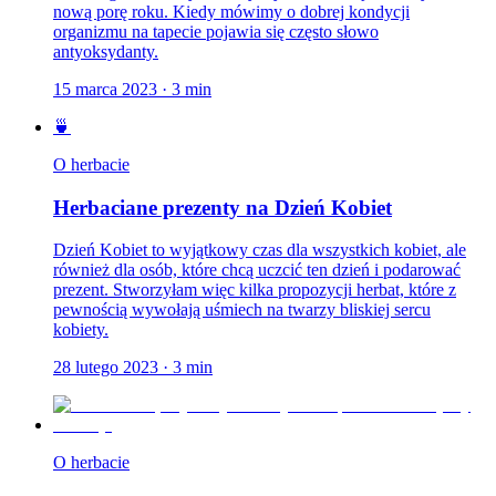
nową porę roku. Kiedy mówimy o dobrej kondycji
organizmu na tapecie pojawia się często słowo
antyoksydanty.
15 marca 2023
·
3
min
🍵
O herbacie
Herbaciane prezenty na Dzień Kobiet
Dzień Kobiet to wyjątkowy czas dla wszystkich kobiet, ale
również dla osób, które chcą uczcić ten dzień i podarować
prezent. Stworzyłam więc kilka propozycji herbat, które z
pewnością wywołają uśmiech na twarzy bliskiej sercu
kobiety.
28 lutego 2023
·
3
min
O herbacie