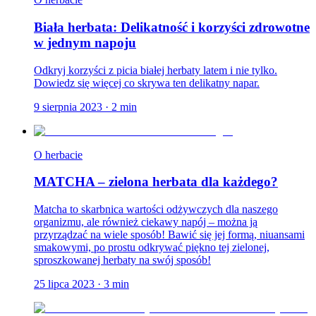
Biała herbata: Delikatność i korzyści zdrowotne
w jednym napoju
Odkryj korzyści z picia białej herbaty latem i nie tylko.
Dowiedz się więcej co skrywa ten delikatny napar.
9 sierpnia 2023
·
2
min
O herbacie
MATCHA – zielona herbata dla każdego?
Matcha to skarbnica wartości odżywczych dla naszego
organizmu, ale również ciekawy napój – można ją
przyrządzać na wiele sposób! Bawić się jej formą, niuansami
smakowymi, po prostu odkrywać piękno tej zielonej,
sproszkowanej herbaty na swój sposób!
25 lipca 2023
·
3
min