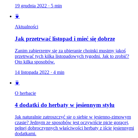
19 grudnia 2022
·
5
min
🍵
Aktualności
Jak przetrwać listopad i mieć się dobrze
Zanim zabierzemy się za ubieranie choinki musimy jakoś
przetrwać tych kilka listopadowych tygodni. Jak to zrobić?
Oto kilka sposobów.
14 listopada 2022
·
4
min
🍵
O herbacie
4 dodatki do herbaty w jesiennym stylu
Jak naturalnie zatroszczyć się o siebie w jesienno-zimowym
czasie? Jednym ze sposobów jest oczywiście picie gorącej,
pełnej dobroczynnych właściwości herbaty z iście jesiennymi
dodatkami.