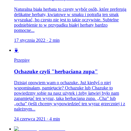
Naturalna biała herbata to częsty wybór osób, które preferują
delikatne herbaty, kwiatowe w smaku i potrafią ten smak
wyszukać, bo często nie jest to takie oczywiste. Subtelne
podniebienie to w przypadku białej herbaty bardzo
pomocne...
17 stycznia 2022
·
2
min
🍵
Przepisy
Ochazuke czyli "herbaciana zupa"
Dzisiaj opowiem wam o ochazuke. Już kiedyś o niej
wspominałam, pamiętacie? Ochazuke lub Chazuke to
powiedzmy sobie na nasz użytek i żeby łatwiej było nam
zapamiętać ten wyraz, taka herbaciana zupa. „Cha” lub
„ocha” (jeśli chcemy wypowiedzieć ten wyraz grzeczniej i z
należnym...
24 czerwca 2021
·
4
min