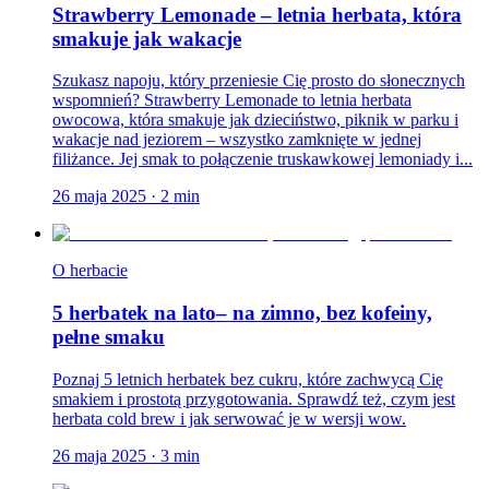
Strawberry Lemonade – letnia herbata, która
smakuje jak wakacje
Szukasz napoju, który przeniesie Cię prosto do słonecznych
wspomnień? Strawberry Lemonade to letnia herbata
owocowa, która smakuje jak dzieciństwo, piknik w parku i
wakacje nad jeziorem – wszystko zamknięte w jednej
filiżance. Jej smak to połączenie truskawkowej lemoniady i...
26 maja 2025
·
2
min
O herbacie
5 herbatek na lato– na zimno, bez kofeiny,
pełne smaku
Poznaj 5 letnich herbatek bez cukru, które zachwycą Cię
smakiem i prostotą przygotowania. Sprawdź też, czym jest
herbata cold brew i jak serwować je w wersji wow.
26 maja 2025
·
3
min