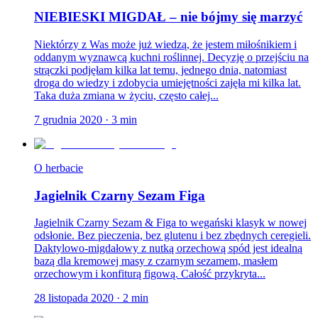
NIEBIESKI MIGDAŁ – nie bójmy się marzyć
Niektórzy z Was może już wiedzą, że jestem miłośnikiem i
oddanym wyznawcą kuchni roślinnej. Decyzję o przejściu na
strączki podjęłam kilka lat temu, jednego dnia, natomiast
droga do wiedzy i zdobycia umiejętności zajęła mi kilka lat.
Taka duża zmiana w życiu, często całej...
7 grudnia 2020
·
3
min
O herbacie
Jagielnik Czarny Sezam Figa
Jagielnik Czarny Sezam & Figa to wegański klasyk w nowej
odsłonie. Bez pieczenia, bez glutenu i bez zbędnych ceregieli.
Daktylowo-migdałowy z nutką orzechową spód jest idealną
bazą dla kremowej masy z czarnym sezamem, masłem
orzechowym i konfiturą figową. Całość przykryta...
28 listopada 2020
·
2
min