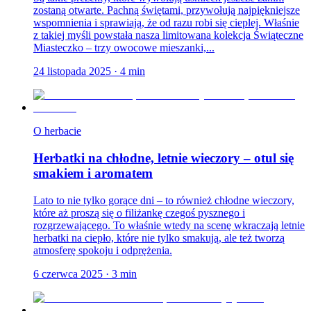
zostaną otwarte. Pachną świętami, przywołują najpiękniejsze
wspomnienia i sprawiają, że od razu robi się cieplej. Właśnie
z takiej myśli powstała nasza limitowana kolekcja Świąteczne
Miasteczko – trzy owocowe mieszanki,...
24 listopada 2025
·
4
min
O herbacie
Herbatki na chłodne, letnie wieczory – otul się
smakiem i aromatem
Lato to nie tylko gorące dni – to również chłodne wieczory,
które aż proszą się o filiżankę czegoś pysznego i
rozgrzewającego. To właśnie wtedy na scenę wkraczają letnie
herbatki na ciepło, które nie tylko smakują, ale też tworzą
atmosferę spokoju i odprężenia.
6 czerwca 2025
·
3
min