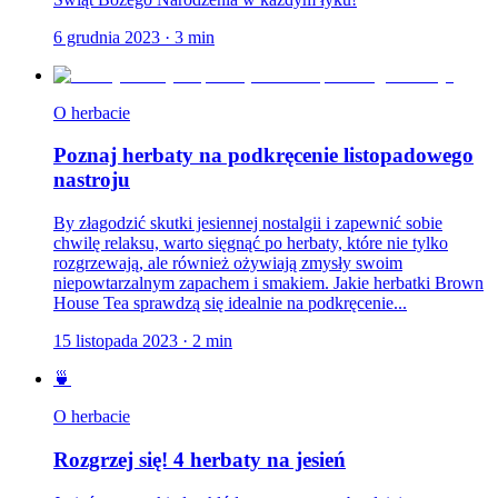
6 grudnia 2023
·
3
min
O herbacie
Poznaj herbaty na podkręcenie listopadowego
nastroju
By złagodzić skutki jesiennej nostalgii i zapewnić sobie
chwilę relaksu, warto sięgnąć po herbaty, które nie tylko
rozgrzewają, ale również ożywiają zmysły swoim
niepowtarzalnym zapachem i smakiem. Jakie herbatki Brown
House Tea sprawdzą się idealnie na podkręcenie...
15 listopada 2023
·
2
min
🍵
O herbacie
Rozgrzej się! 4 herbaty na jesień