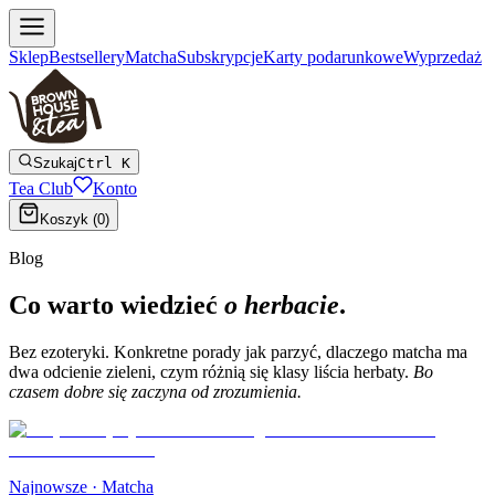
Sklep
Bestsellery
Matcha
Subskrypcje
Karty podarunkowe
Wyprzedaż
Szukaj
Ctrl K
Tea Club
Konto
Koszyk (
0
)
Blog
Co warto wiedzieć
o herbacie
.
Bez ezoteryki. Konkretne porady jak parzyć, dlaczego matcha ma
dwa odcienie zieleni, czym różnią się klasy liścia herbaty.
Bo
czasem dobre się zaczyna od zrozumienia.
Najnowsze ·
Matcha