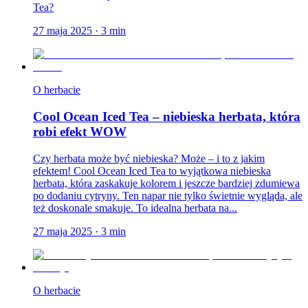
Tea?
27 maja 2025
·
3
min
O herbacie
Cool Ocean Iced Tea – niebieska herbata, która
robi efekt WOW
Czy herbata może być niebieska? Może – i to z jakim
efektem! Cool Ocean Iced Tea to wyjątkowa niebieska
herbata, która zaskakuje kolorem i jeszcze bardziej zdumiewa
po dodaniu cytryny. Ten napar nie tylko świetnie wygląda, ale
też doskonale smakuje. To idealna herbata na...
27 maja 2025
·
3
min
O herbacie