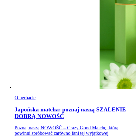
O herbacie
Japońska matcha: poznaj naszą SZALENIE
DOBRĄ NOWOŚĆ
Poznaj naszą NOWOŚĆ – Crazy Good Matchę, którą
powinni spróbować zarówno fani tej wyjątkowej,