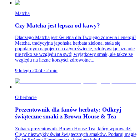
Matcha
Czy Matcha jest lepsza od kawy?
Dlaczego Matcha jest świetna dla Twojego zdrowia i energii?
Matcha, tradycyjna japońska herbata zielona, stała się
popularnym napojem na całym świecie, zdobywając uznanie
nie tylko ze względu na swój wyjątkowy smak, ale także ze
względu na liczne korzyści zdrowotne....
9 lutego 2024
·
2
min
O herbacie
Prezentownik dla fanów herbaty: Odkryj
świąteczne smaki z Brown House & Tea
Zobacz prezentownik Brown House Tea, który wprowadzi
Cię w niezwykły świat świątecznych smaków. Podaruj magię
Świąt Bożego Narodzenia w każdym łyku!