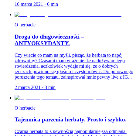
16 marca 2021
·
6
min
O herbacie
Droga do długowieczności –
ANTYOKSYDANTY.
Czy wiecie co mam na myśli, pisząc, że herbata to napój
zdrowotny? Czasami mam wrażenie, że nadużywam tego
stwierdzenia, aczkolwiek wydaje mi się, że o dobrych
rzeczach powinno się głośnio i często mówić. Do ponownego
poruszenia tego tematu, zainspirował mnie pewny live z IG...
2 marca 2021
·
3
min
O herbacie
Tajemnica parzenia herbaty. Prosto i szybko.
Czarna herbata to z pewnością najpopularniejsza odmiana.