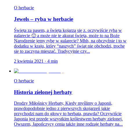
O herbacie
Jewels – ryba w herbacie
Święta za pasem, a święta kojarzą się z. oczywiście rybą w
galarecie 🙂 a może nie te akurat święta, może to na Boże
Narodzenie jemy rybę w galarecie? Mhh, na obczyźnie i to w
dodatku w kraju, który “naszych” świąt nie obchodzi, trochę
się to zaczyna mieszać. Tradycyjnie czy...
2 kwietnia 2021
·
4
min
O herbacie
Historia zielonej herbaty
Drodzy Miłośnicy Herbaty, Kiedy myślimy o Japonii,
prawdopodobnie jedno z pierwszych skojarzeń jakie
przychodzi nam do głowy to herbata, prawda? Oczywiście
Japonia jest przede wszystkim królestwem herbaty zielonej.
Owszem, Japończycy cenią także inne rodzaje herbaty na...