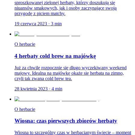
sproszkowanej zielonej herbaty, którzy doszukują się
niuansów smakowych, jak i osoby zaczynające swoją
przygodę z piciem matchy.
19 czerwca 2023
·
3
min
O herbacie
4 herbaty cold brew na majówkę
Już za chwilę rozpocznie się długo wyczekiwany weekend
majowy. Idealna na majówkę okaże się herbata na zimno,
czyli tak zwana cold brew tea.
28 kwietnia 2023
·
4
min
O herbacie
Wiosna: czas pierwszych zbiorów herbaty
Wiosna to szczególny czas w herbacianym świecie – moment