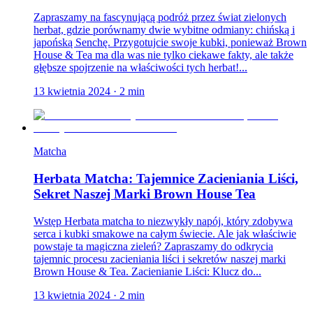
Zapraszamy na fascynującą podróż przez świat zielonych
herbat, gdzie porównamy dwie wybitne odmiany: chińską i
japońską Senchę. Przygotujcie swoje kubki, ponieważ Brown
House & Tea ma dla was nie tylko ciekawe fakty, ale także
głębsze spojrzenie na właściwości tych herbat!...
13 kwietnia 2024
·
2
min
Matcha
Herbata Matcha: Tajemnice Zacieniania Liści,
Sekret Naszej Marki Brown House Tea
Wstęp Herbata matcha to niezwykły napój, który zdobywa
serca i kubki smakowe na całym świecie. Ale jak właściwie
powstaje ta magiczna zieleń? Zapraszamy do odkrycia
tajemnic procesu zacieniania liści i sekretów naszej marki
Brown House & Tea. Zacienianie Liści: Klucz do...
13 kwietnia 2024
·
2
min