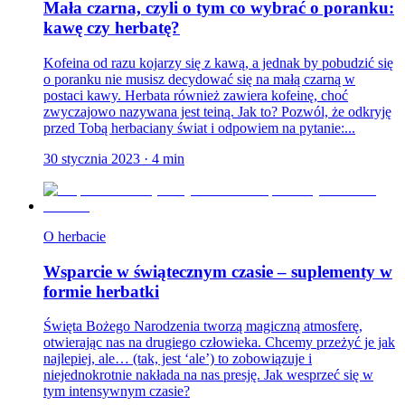
Mała czarna, czyli o tym co wybrać o poranku:
kawę czy herbatę?
Kofeina od razu kojarzy się z kawą, a jednak by pobudzić się
o poranku nie musisz decydować się na małą czarną w
postaci kawy. Herbata również zawiera kofeinę, choć
zwyczajowo nazywana jest teiną. Jak to? Pozwól, że odkryję
przed Tobą herbaciany świat i odpowiem na pytanie:...
30 stycznia 2023
·
4
min
O herbacie
Wsparcie w świątecznym czasie – suplementy w
formie herbatki
Święta Bożego Narodzenia tworzą magiczną atmosferę,
otwierając nas na drugiego człowieka. Chcemy przeżyć je jak
najlepiej, ale… (tak, jest ‘ale’) to zobowiązuje i
niejednokrotnie nakłada na nas presję. Jak wesprzeć się w
tym intensywnym czasie?