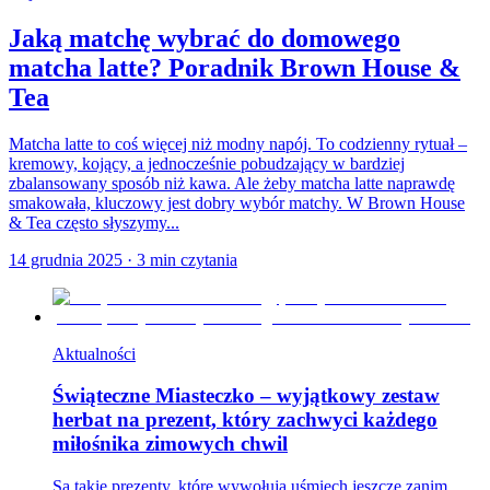
Jaką matchę wybrać do domowego
matcha latte? Poradnik Brown House &
Tea
Matcha latte to coś więcej niż modny napój. To codzienny rytuał –
kremowy, kojący, a jednocześnie pobudzający w bardziej
zbalansowany sposób niż kawa. Ale żeby matcha latte naprawdę
smakowała, kluczowy jest dobry wybór matchy. W Brown House
& Tea często słyszymy...
14 grudnia 2025
·
3
min czytania
Aktualności
Świąteczne Miasteczko – wyjątkowy zestaw
herbat na prezent, który zachwyci każdego
miłośnika zimowych chwil
Są takie prezenty, które wywołują uśmiech jeszcze zanim