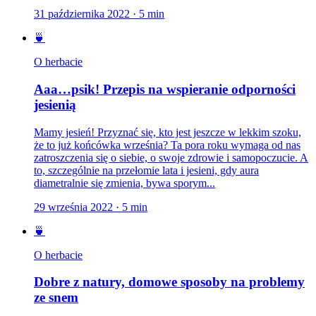
31 października 2022
·
5
min
🍵
O herbacie
Aaa…psik! Przepis na wspieranie odporności
jesienią
Mamy jesień! Przyznać się, kto jest jeszcze w lekkim szoku,
że to już końcówka września? Ta pora roku wymaga od nas
zatroszczenia się o siebie, o swoje zdrowie i samopoczucie. A
to, szczególnie na przełomie lata i jesieni, gdy aura
diametralnie się zmienia, bywa sporym...
29 września 2022
·
5
min
🍵
O herbacie
Dobre z natury, domowe sposoby na problemy
ze snem