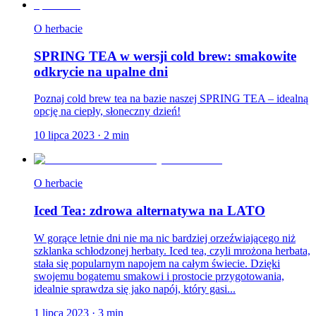
O herbacie
SPRING TEA w wersji cold brew: smakowite
odkrycie na upalne dni
Poznaj cold brew tea na bazie naszej SPRING TEA – idealną
opcję na ciepły, słoneczny dzień!
10 lipca 2023
·
2
min
O herbacie
Iced Tea: zdrowa alternatywa na LATO
W gorące letnie dni nie ma nic bardziej orzeźwiającego niż
szklanka schłodzonej herbaty. Iced tea, czyli mrożona herbata,
stała się popularnym napojem na całym świecie. Dzięki
swojemu bogatemu smakowi i prostocie przygotowania,
idealnie sprawdza się jako napój, który gasi...
1 lipca 2023
·
3
min