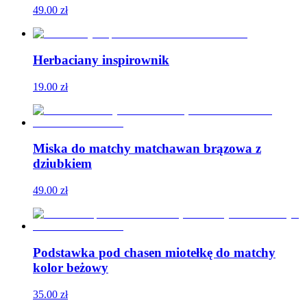
49.00
zł
Herbaciany inspirownik
19.00
zł
Miska do matchy matchawan brązowa z
dziubkiem
49.00
zł
Podstawka pod chasen miotełkę do matchy
kolor beżowy
35.00
zł