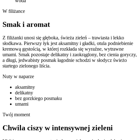
woda
W filiżance
Smak i aromat
Z filiżanki unosi się głęboka, świeża zieleń – trawiasta i lekko
słodkawa. Pierwszy łyk jest aksamitny i gładki, otula podniebienie
kremową gęstością, w której rozkłada się wyraźne, wytrawne
umami. Smak pozostaje delikatny i zaokrąglony, bez cienia goryczy,
a długi, jedwabisty posmak łagodnie schodzi w słodycz świeżo
startego zielonego liścia.
Nuty w naparze
aksamitny
delikatny
bez gorzkiego posmaku
umami
Twój moment
Chwila ciszy w intensywnej zieleni