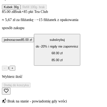
Kubek 30g
Refill 100g
· brak
85.00 zł
Brak
+
85
pkt Tea Club
≈
5,67
zł za
filiżankę
· ~
15
filiżanek
z opakowania
sposób zakupu
jednorazowo
85.00 zł
subskrybuj
do -
20
% i nigdy nie zapomnisz
68.00 zł
85.00 zł
1
−
+
Wybierz ilość
Dodaj do koszyka
📬
Brak na stanie - powiadomię gdy wróci