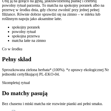
Ubij ją na gorąco na gęstą, jaskrawozieloną piankę i celebruj
powolny rytuał parzenia. To matcha na spokojny poranek albo na
przerwę w środku dnia, gdy chcesz zwolnić przy jednej pełnej
filiżance. Równie dobrze sprawdzi się na zimno – w mleku lub
roślinnym napoju jako aksamitne latte.
spokojny poranek
powolny rytuał
spokojna przerwa
matcha latte na zimno
Co w środku
Pełny skład
Sproszkowana zielona herbata*
(100%). *z uprawy ekologicznej Nr
jednostki certyfikującej PL-EKO-04
.
Skompletuj rytuał
Do matchy pasują
Bez chasenu i miski matcha nie rozwinie pianki ani pełni smaku.