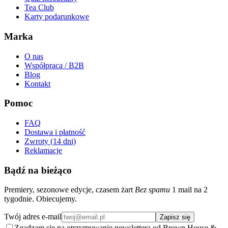
Tea Club
Karty podarunkowe
Marka
O nas
Współpraca / B2B
Blog
Kontakt
Pomoc
FAQ
Dostawa i płatność
Zwroty (14 dni)
Reklamacje
Bądź na bieżąco
Premiery, sezonowe edycje, czasem żart
Bez spamu
1 mail na 2
tygodnie. Obiecujemy.
Twój adres e-mail
Zapisz się
Zgadzam się na otrzymywanie newslettera od Brown House &