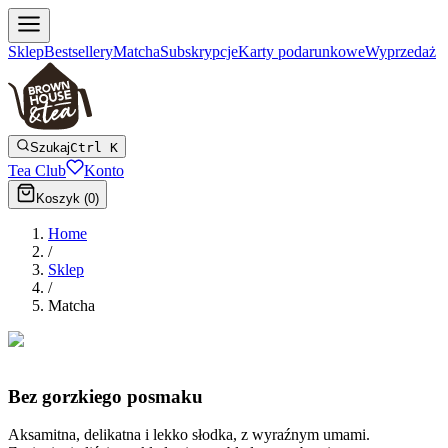
Sklep
Bestsellery
Matcha
Subskrypcje
Karty podarunkowe
Wyprzedaż
Szukaj
Ctrl K
Tea Club
Konto
Koszyk (
0
)
Home
/
Sklep
/
Matcha
Bez gorzkiego posmaku
Aksamitna, delikatna i lekko słodka, z wyraźnym umami.