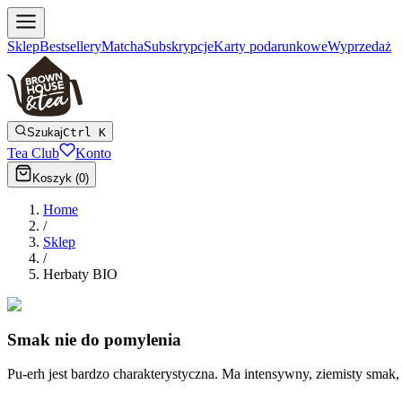
Sklep
Bestsellery
Matcha
Subskrypcje
Karty podarunkowe
Wyprzedaż
Szukaj
Ctrl K
Tea Club
Konto
Koszyk (
0
)
Home
/
Sklep
/
Herbaty BIO
Smak nie do pomylenia
Pu-erh jest bardzo charakterystyczna. Ma intensywny, ziemisty smak, a