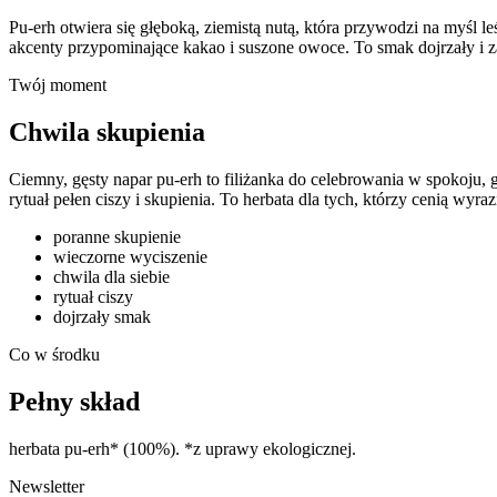
Pu-erh otwiera się głęboką, ziemistą nutą, która przywodzi na myśl le
akcenty przypominające kakao i suszone owoce. To smak dojrzały i za
Twój moment
Chwila skupienia
Ciemny, gęsty napar pu-erh to filiżanka do celebrowania w spokoju,
rytuał pełen ciszy i skupienia. To herbata dla tych, którzy cenią wyrazi
poranne skupienie
wieczorne wyciszenie
chwila dla siebie
rytuał ciszy
dojrzały smak
Co w środku
Pełny skład
herbata pu-erh*
(100%). *z uprawy ekologicznej
.
Newsletter