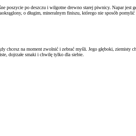
śne poszycie po deszczu i wilgotne drewno starej piwnicy. Napar jest g
okrąglony, o długim, mineralnym finiszu, którego nie sposób pomylić 
 gdy chcesz na moment zwolnić i zebrać myśli. Jego głęboki, ziemisty 
ste, dojrzałe smaki i chwilę tylko dla siebie.