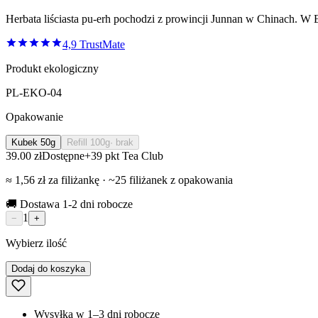
Herbata liściasta pu-erh pochodzi z prowincji Junnan w Chinach. W E
4,9
TrustMate
Produkt ekologiczny
PL-EKO-04
Opakowanie
Kubek 50g
Refill 100g
· brak
39.00 zł
Dostępne
+
39
pkt Tea Club
≈
1,56
zł za
filiżankę
· ~
25
filiżanek
z opakowania
🚚 Dostawa 1-2 dni robocze
1
−
+
Wybierz ilość
Dodaj do koszyka
Wysyłka w 1–3 dni robocze