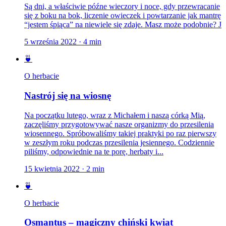
Są dni, a właściwie późne wieczory i noce, gdy przewracanie
się z boku na bok, liczenie owieczek i powtarzanie jak mantrę
“jestem śpiąca” na niewiele się zdaje. Masz może podobnie? J
5 września 2022
·
4
min
🍵
O herbacie
Nastrój się na wiosnę
Na początku lutego, wraz z Michałem i naszą córką Mią,
zaczęliśmy przygotowywać nasze organizmy do przesilenia
wiosennego. Spróbowaliśmy takiej praktyki po raz pierwszy
w zeszłym roku podczas przesilenia jesiennego. Codziennie
piliśmy, odpowiednie na te porę, herbaty i...
15 kwietnia 2022
·
2
min
🍵
O herbacie
Osmantus – magiczny chiński kwiat