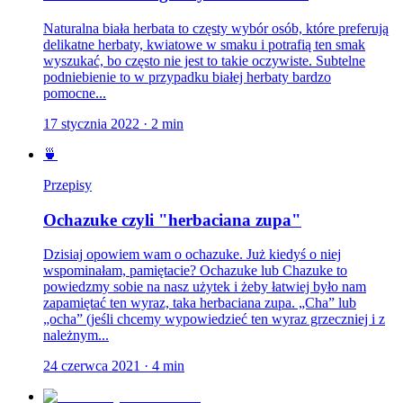
Naturalna biała herbata to częsty wybór osób, które preferują
delikatne herbaty, kwiatowe w smaku i potrafią ten smak
wyszukać, bo często nie jest to takie oczywiste. Subtelne
podniebienie to w przypadku białej herbaty bardzo
pomocne...
17 stycznia 2022
·
2
min
🍵
Przepisy
Ochazuke czyli "herbaciana zupa"
Dzisiaj opowiem wam o ochazuke. Już kiedyś o niej
wspominałam, pamiętacie? Ochazuke lub Chazuke to
powiedzmy sobie na nasz użytek i żeby łatwiej było nam
zapamiętać ten wyraz, taka herbaciana zupa. „Cha” lub
„ocha” (jeśli chcemy wypowiedzieć ten wyraz grzeczniej i z
należnym...
24 czerwca 2021
·
4
min