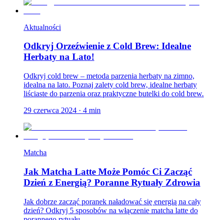
Aktualności
Odkryj Orzeźwienie z Cold Brew: Idealne
Herbaty na Lato!
Odkryj cold brew – metoda parzenia herbaty na zimno,
idealna na lato. Poznaj zalety cold brew, idealne herbaty
liściaste do parzenia oraz praktyczne butelki do cold brew.
29 czerwca 2024
·
4
min
Matcha
Jak Matcha Latte Może Pomóc Ci Zacząć
Dzień z Energią? Poranne Rytuały Zdrowia
Jak dobrze zacząć poranek naładować się energią na cały
dzień? Odkryj 5 sposobów na włączenie matcha latte do
porannego rytuału.