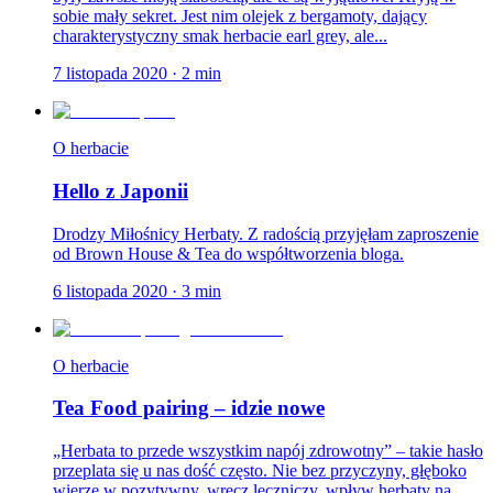
sobie mały sekret. Jest nim olejek z bergamoty, dający
charakterystyczny smak herbacie earl grey, ale...
7 listopada 2020
·
2
min
O herbacie
Hello z Japonii
Drodzy Miłośnicy Herbaty. Z radością przyjęłam zaproszenie
od Brown House & Tea do współtworzenia bloga.
6 listopada 2020
·
3
min
O herbacie
Tea Food pairing – idzie nowe
„Herbata to przede wszystkim napój zdrowotny” – takie hasło
przeplata się u nas dość często. Nie bez przyczyny, głęboko
wierzę w pozytywny, wręcz leczniczy, wpływ herbaty na