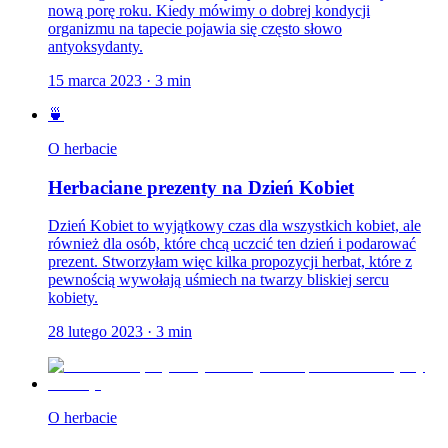
nową porę roku. Kiedy mówimy o dobrej kondycji
organizmu na tapecie pojawia się często słowo
antyoksydanty.
15 marca 2023
·
3
min
🍵
O herbacie
Herbaciane prezenty na Dzień Kobiet
Dzień Kobiet to wyjątkowy czas dla wszystkich kobiet, ale
również dla osób, które chcą uczcić ten dzień i podarować
prezent. Stworzyłam więc kilka propozycji herbat, które z
pewnością wywołają uśmiech na twarzy bliskiej sercu
kobiety.
28 lutego 2023
·
3
min
O herbacie