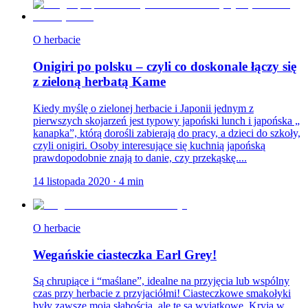
O herbacie
Onigiri po polsku – czyli co doskonale łączy się
z zieloną herbatą Kame
Kiedy myślę o zielonej herbacie i Japonii jednym z
pierwszych skojarzeń jest typowy japoński lunch i japońska „
kanapka”, którą dorośli zabierają do pracy, a dzieci do szkoły,
czyli onigiri. Osoby interesujące się kuchnią japońską
prawdopodobnie znają to danie, czy przekąskę....
14 listopada 2020
·
4
min
O herbacie
Wegańskie ciasteczka Earl Grey!
Są chrupiące i “maślane”, idealne na przyjęcia lub wspólny
czas przy herbacie z przyjaciółmi! Ciasteczkowe smakołyki
były zawsze moją słabością, ale te są wyjątkowe. Kryją w