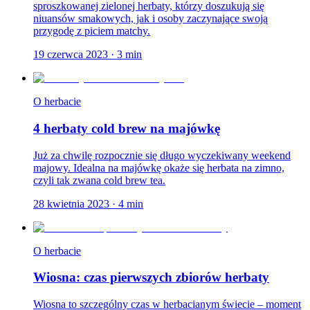
sproszkowanej zielonej herbaty, którzy doszukują się
niuansów smakowych, jak i osoby zaczynające swoją
przygodę z piciem matchy.
19 czerwca 2023
·
3
min
O herbacie
4 herbaty cold brew na majówkę
Już za chwilę rozpocznie się długo wyczekiwany weekend
majowy. Idealna na majówkę okaże się herbata na zimno,
czyli tak zwana cold brew tea.
28 kwietnia 2023
·
4
min
O herbacie
Wiosna: czas pierwszych zbiorów herbaty
Wiosna to szczególny czas w herbacianym świecie – moment