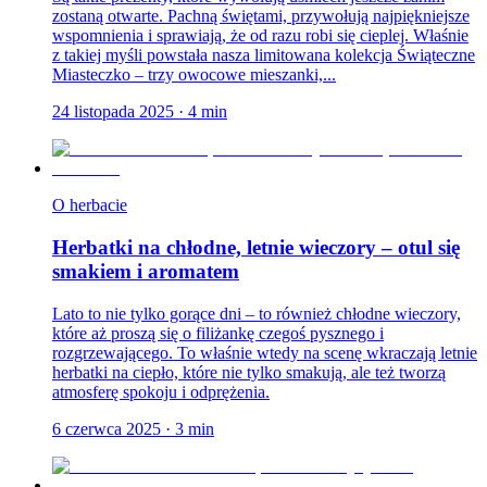
zostaną otwarte. Pachną świętami, przywołują najpiękniejsze
wspomnienia i sprawiają, że od razu robi się cieplej. Właśnie
z takiej myśli powstała nasza limitowana kolekcja Świąteczne
Miasteczko – trzy owocowe mieszanki,...
24 listopada 2025
·
4
min
O herbacie
Herbatki na chłodne, letnie wieczory – otul się
smakiem i aromatem
Lato to nie tylko gorące dni – to również chłodne wieczory,
które aż proszą się o filiżankę czegoś pysznego i
rozgrzewającego. To właśnie wtedy na scenę wkraczają letnie
herbatki na ciepło, które nie tylko smakują, ale też tworzą
atmosferę spokoju i odprężenia.
6 czerwca 2025
·
3
min