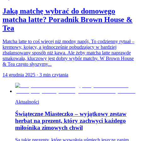
Jaką matchę wybrać do domowego
matcha latte? Poradnik Brown House &
Tea
Matcha latte to coś więcej niż modny napój. To codzienny rytuał –
kremowy, kojący, a jednocześnie pobudzający w bardziej
zbalansowany sposób niż kawa. Ale żeby matcha latte naprawdę
smakowała, kluczowy jest dobry wybór matchy. W Brown House
& Tea często słyszymy...
14 grudnia 2025
·
3
min czytania
Aktualności
Świąteczne Miasteczko – wyjątkowy zestaw
herbat na prezent, który zachwyci każdego
miłośnika zimowych chwil
Są takie prezenty, które wywołują uśmiech jeszcze zanim