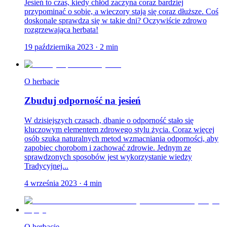
Jesień to czas, kiedy chłód zaczyna coraz bardziej
przypominać o sobie, a wieczory stają się coraz dłuższe. Coś
doskonale sprawdza się w takie dni? Oczywiście zdrowo
rozgrzewająca herbata!
19 października 2023
·
2
min
O herbacie
Zbuduj odporność na jesień
W dzisiejszych czasach, dbanie o odporność stało się
kluczowym elementem zdrowego stylu życia. Coraz więcej
osób szuka naturalnych metod wzmacniania odporności, aby
zapobiec chorobom i zachować zdrowie. Jednym ze
sprawdzonych sposobów jest wykorzystanie wiedzy
Tradycyjnej...
4 września 2023
·
4
min
O herbacie