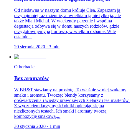
Od niedawna w naszym domu króluje Clea. Zaparzam ją
przynajmniej raz dziennie, a uwielbiam ją nie tylko ja, ale
także Mia i Michał. W weekendy parzenie i wspólna
degustacja odbywa się w domu naszych rodziców, gdzie
przygotowujemy ją hurtowo, w wielkim dzbanie. W te
ostatnie...
20 sierpnia 2020
·
3
min
O herbacie
Bez aromatów
W BH&T stawiamy na prostotę. To właśnie w niej szukamy
smaku i aromatu. Tworząc blendy korzystamy z
doświadczenia i wiedzy prawdziwych zielarzy i tea masterów.
Z wyczuciem łączymy składniki opierając się na
niezliczonych testach. Ich smaki i aromaty tworzą
kompozycję smakową,...
30 stycznia 2020
·
1
min