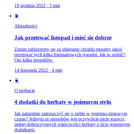
19 grudnia 2022
·
5
min
🍵
Aktualności
Jak przetrwać listopad i mieć się dobrze
Zanim zabierzemy się za ubieranie choinki musimy jakoś
przetrwać tych kilka listopadowych tygodni. Jak to zrobić?
Oto kilka sposobów.
14 listopada 2022
·
4
min
🍵
O herbacie
4 dodatki do herbaty w jesiennym stylu
Jak naturalnie zatroszczyć się o siebie w jesienno-zimowym
czasie? Jednym ze sposobów jest oczywiście picie gorącej,
pełnej dobroczynnych właściwości herbaty z iście jesiennymi
dodatkami.