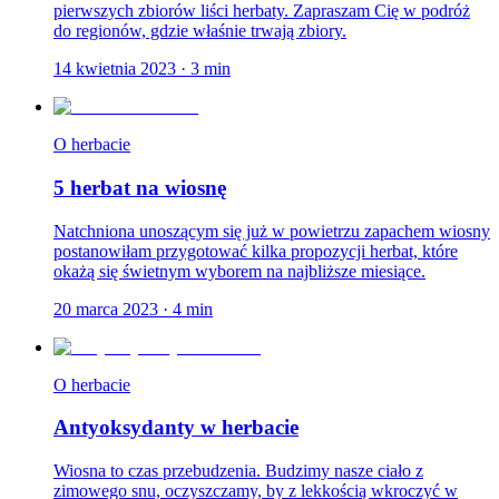
pierwszych zbiorów liści herbaty. Zapraszam Cię w podróż
do regionów, gdzie właśnie trwają zbiory.
14 kwietnia 2023
·
3
min
O herbacie
5 herbat na wiosnę
Natchniona unoszącym się już w powietrzu zapachem wiosny
postanowiłam przygotować kilka propozycji herbat, które
okażą się świetnym wyborem na najbliższe miesiące.
20 marca 2023
·
4
min
O herbacie
Antyoksydanty w herbacie
Wiosna to czas przebudzenia. Budzimy nasze ciało z
zimowego snu, oczyszczamy, by z lekkością wkroczyć w