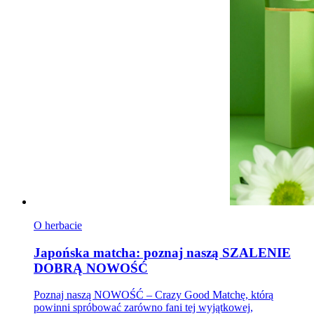
O herbacie
Japońska matcha: poznaj naszą SZALENIE
DOBRĄ NOWOŚĆ
Poznaj naszą NOWOŚĆ – Crazy Good Matchę, którą
powinni spróbować zarówno fani tej wyjątkowej,