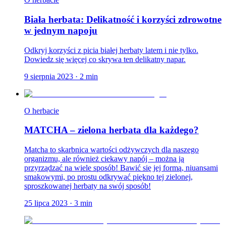
Biała herbata: Delikatność i korzyści zdrowotne
w jednym napoju
Odkryj korzyści z picia białej herbaty latem i nie tylko.
Dowiedz się więcej co skrywa ten delikatny napar.
9 sierpnia 2023
·
2
min
O herbacie
MATCHA – zielona herbata dla każdego?
Matcha to skarbnica wartości odżywczych dla naszego
organizmu, ale również ciekawy napój – można ją
przyrządzać na wiele sposób! Bawić się jej formą, niuansami
smakowymi, po prostu odkrywać piękno tej zielonej,
sproszkowanej herbaty na swój sposób!
25 lipca 2023
·
3
min