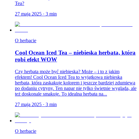
Tea?
27 maja 2025
·
3
min
O herbacie
Cool Ocean Iced Tea – niebieska herbata, która
robi efekt WOW
Czy herbata może być niebieska? Może – i to z jakim
efektem! Cool Ocean Iced Tea to wyjątkowa niebieska
herbata, która zaskakuje kolorem i jeszcze bardziej zdumiewa
po dodaniu cytryny. Ten napar nie tylko świetnie wygląda, ale
też doskonale smakuje. To idealna herbata na...
27 maja 2025
·
3
min
O herbacie