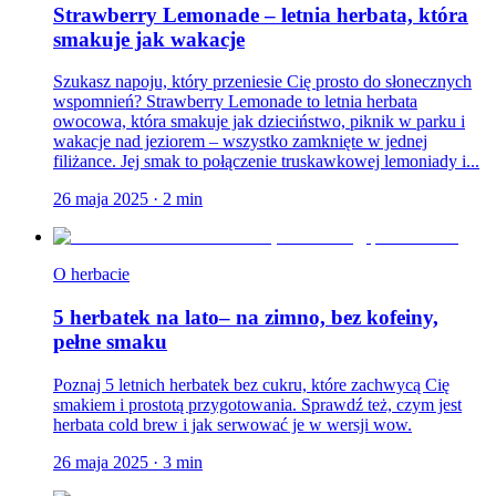
Strawberry Lemonade – letnia herbata, która
smakuje jak wakacje
Szukasz napoju, który przeniesie Cię prosto do słonecznych
wspomnień? Strawberry Lemonade to letnia herbata
owocowa, która smakuje jak dzieciństwo, piknik w parku i
wakacje nad jeziorem – wszystko zamknięte w jednej
filiżance. Jej smak to połączenie truskawkowej lemoniady i...
26 maja 2025
·
2
min
O herbacie
5 herbatek na lato– na zimno, bez kofeiny,
pełne smaku
Poznaj 5 letnich herbatek bez cukru, które zachwycą Cię
smakiem i prostotą przygotowania. Sprawdź też, czym jest
herbata cold brew i jak serwować je w wersji wow.
26 maja 2025
·
3
min