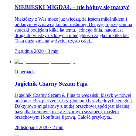
NIEBIESKI MIGDAŁ – nie bójmy się marzyć
Niektórzy z Was może już wiedzą, że jestem miłośnikiem i
oddanym wyznawcą kuchni roślinnej. Decyzję o przejściu na
strączki podjęłam kilka lat temu, jednego dnia, natomiast
droga do wiedzy i zdobycia umiejętności zajęła mi kilka lat.
Taka duża zmiana w życiu, często całej...
7 grudnia 2020
·
3
min
O herbacie
Jagielnik Czarny Sezam Figa
Jagielnik Czarny Sezam & Figa to wegański klasyk w nowej
odsłonie. Bez pieczenia, bez glutenu i bez zbędnych ceregieli.
Daktylowo-migdałowy z nutką orzechową spód jest idealną
bazą dla kremowej masy z czarnym sezamem, masłem
orzechowym i konfiturą figową. Całość przykryta...
28 listopada 2020
·
2
min