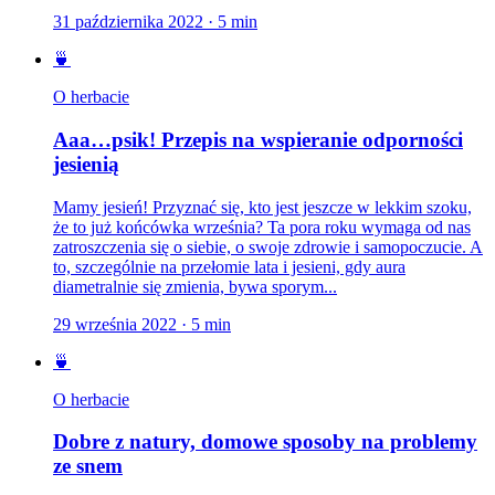
31 października 2022
·
5
min
🍵
O herbacie
Aaa…psik! Przepis na wspieranie odporności
jesienią
Mamy jesień! Przyznać się, kto jest jeszcze w lekkim szoku,
że to już końcówka września? Ta pora roku wymaga od nas
zatroszczenia się o siebie, o swoje zdrowie i samopoczucie. A
to, szczególnie na przełomie lata i jesieni, gdy aura
diametralnie się zmienia, bywa sporym...
29 września 2022
·
5
min
🍵
O herbacie
Dobre z natury, domowe sposoby na problemy
ze snem