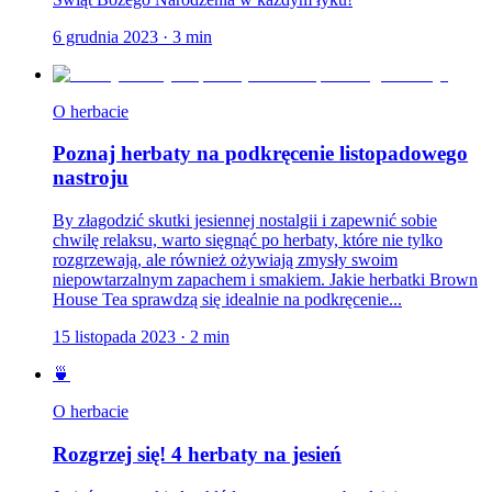
6 grudnia 2023
·
3
min
O herbacie
Poznaj herbaty na podkręcenie listopadowego
nastroju
By złagodzić skutki jesiennej nostalgii i zapewnić sobie
chwilę relaksu, warto sięgnąć po herbaty, które nie tylko
rozgrzewają, ale również ożywiają zmysły swoim
niepowtarzalnym zapachem i smakiem. Jakie herbatki Brown
House Tea sprawdzą się idealnie na podkręcenie...
15 listopada 2023
·
2
min
🍵
O herbacie
Rozgrzej się! 4 herbaty na jesień