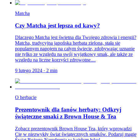
Matcha
Czy Matcha jest lepsza od kawy?
Dlaczego Matcha jest świetna dla Twojego zdrowia i energii?
Matcha, tradycyjna japońska herbata zielona, stała się
popularnym napojem na całym świecie, zdobywając uznanie
nie tylko ze względu na swój wyjątkowy smak, ale także ze
względu na liczne korzyści zdrowotne....
9 lutego 2024
·
2
min
O herbacie
Prezentownik dla fanów herbaty: Odkryj
świąteczne smaki z Brown House & Tea
Zobacz prezentownik Brown House Tea, który wprowadzi
Cię w niezwykły świat świątecznych smaków. Podaruj magię
Świąt Bożego Narodzenia w każdym łyku!