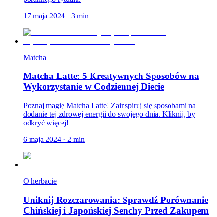
17 maja 2024
·
3
min
Matcha
Matcha Latte: 5 Kreatywnych Sposobów na
Wykorzystanie w Codziennej Diecie
Poznaj magię Matcha Latte! Zainspiruj się sposobami na
dodanie tej zdrowej energii do swojego dnia. Kliknij, by
odkryć więcej!
6 maja 2024
·
2
min
O herbacie
Uniknij Rozczarowania: Sprawdź Porównanie
Chińskiej i Japońskiej Senchy Przed Zakupem