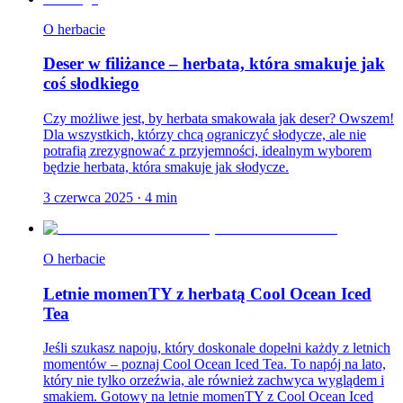
O herbacie
Deser w filiżance – herbata, która smakuje jak
coś słodkiego
Czy możliwe jest, by herbata smakowała jak deser? Owszem!
Dla wszystkich, którzy chcą ograniczyć słodycze, ale nie
potrafią zrezygnować z przyjemności, idealnym wyborem
będzie herbata, która smakuje jak słodycze.
3 czerwca 2025
·
4
min
O herbacie
Letnie momenTY z herbatą Cool Ocean Iced
Tea
Jeśli szukasz napoju, który doskonale dopełni każdy z letnich
momentów – poznaj Cool Ocean Iced Tea. To napój na lato,
który nie tylko orzeźwia, ale również zachwyca wyglądem i
smakiem. Gotowy na letnie momenTY z Cool Ocean Iced