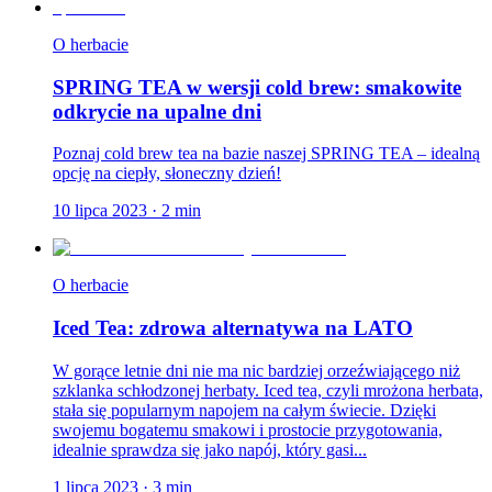
O herbacie
SPRING TEA w wersji cold brew: smakowite
odkrycie na upalne dni
Poznaj cold brew tea na bazie naszej SPRING TEA – idealną
opcję na ciepły, słoneczny dzień!
10 lipca 2023
·
2
min
O herbacie
Iced Tea: zdrowa alternatywa na LATO
W gorące letnie dni nie ma nic bardziej orzeźwiającego niż
szklanka schłodzonej herbaty. Iced tea, czyli mrożona herbata,
stała się popularnym napojem na całym świecie. Dzięki
swojemu bogatemu smakowi i prostocie przygotowania,
idealnie sprawdza się jako napój, który gasi...
1 lipca 2023
·
3
min