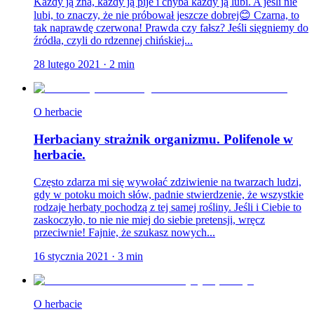
Każdy ją zna, każdy ją pije i chyba każdy ją lubi. A jeśli nie
lubi, to znaczy, że nie próbował jeszcze dobrej😊 Czarna, to
tak naprawdę czerwona! Prawda czy fałsz? Jeśli sięgniemy do
źródła, czyli do rdzennej chińskiej...
28 lutego 2021
·
2
min
O herbacie
Herbaciany strażnik organizmu. Polifenole w
herbacie.
Często zdarza mi się wywołać zdziwienie na twarzach ludzi,
gdy w potoku moich słów, padnie stwierdzenie, że wszystkie
rodzaje herbaty pochodzą z tej samej rośliny. Jeśli i Ciebie to
zaskoczyło, to nie nie miej do siebie pretensji, wręcz
przeciwnie! Fajnie, że szukasz nowych...
16 stycznia 2021
·
3
min
O herbacie