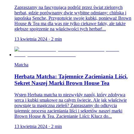
Zapraszamy na fascynującą podróż przez świat zielonych
herbat, gdzie porównamy dwie wybitne odmiany: chińską i
japońską Senchę. Przygotujcie swoje kubki, ponieważ Brown
House & Tea ma dla was nie tylko ciekawe fakty, ale także
głębsze spojrzenie na właściwości tych herbat!...
13 kwietnia 2024
·
2
min
Matcha
Herbata Matcha: Tajemnice Zacieniania Liści,
Sekret Naszej Marki Brown House Tea
Wstęp Herbata matcha to niezwykły napój, który zdobywa
serca i kubki smakowe na całym świecie. Ale jak właściwie
powstaje ta magiczna zieleń? Zapraszamy do odkrycia
tajemnic procesu zacieniania liści i sekretów naszej marki
Brown House & Tea. Zacienianie Liści: Klucz do...
13 kwietnia 2024
·
2
min