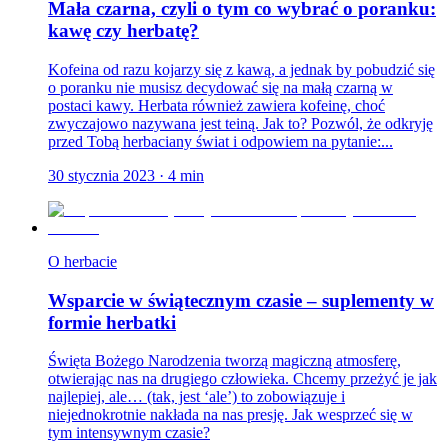
Mała czarna, czyli o tym co wybrać o poranku:
kawę czy herbatę?
Kofeina od razu kojarzy się z kawą, a jednak by pobudzić się
o poranku nie musisz decydować się na małą czarną w
postaci kawy. Herbata również zawiera kofeinę, choć
zwyczajowo nazywana jest teiną. Jak to? Pozwól, że odkryję
przed Tobą herbaciany świat i odpowiem na pytanie:...
30 stycznia 2023
·
4
min
O herbacie
Wsparcie w świątecznym czasie – suplementy w
formie herbatki
Święta Bożego Narodzenia tworzą magiczną atmosferę,
otwierając nas na drugiego człowieka. Chcemy przeżyć je jak
najlepiej, ale… (tak, jest ‘ale’) to zobowiązuje i
niejednokrotnie nakłada na nas presję. Jak wesprzeć się w
tym intensywnym czasie?