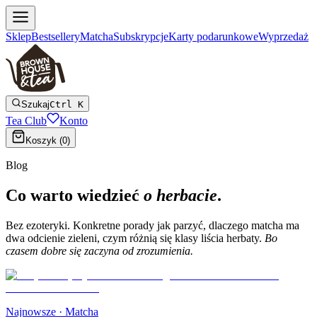
Sklep
Bestsellery
Matcha
Subskrypcje
Karty podarunkowe
Wyprzedaż
Szukaj
Ctrl K
Tea Club
Konto
Koszyk (
0
)
Blog
Co warto wiedzieć
o herbacie
.
Bez ezoteryki. Konkretne porady jak parzyć, dlaczego matcha ma
dwa odcienie zieleni, czym różnią się klasy liścia herbaty.
Bo
czasem dobre się zaczyna od zrozumienia.
Najnowsze ·
Matcha