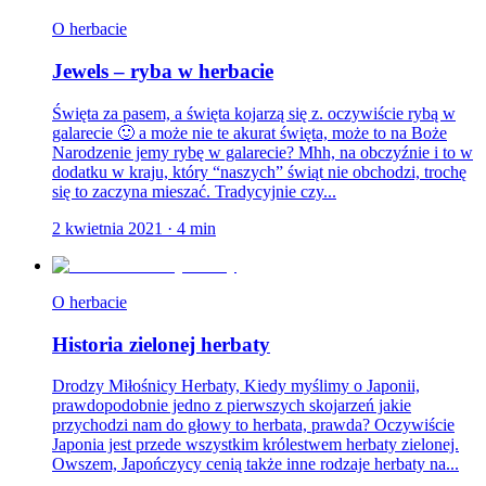
O herbacie
Jewels – ryba w herbacie
Święta za pasem, a święta kojarzą się z. oczywiście rybą w
galarecie 🙂 a może nie te akurat święta, może to na Boże
Narodzenie jemy rybę w galarecie? Mhh, na obczyźnie i to w
dodatku w kraju, który “naszych” świąt nie obchodzi, trochę
się to zaczyna mieszać. Tradycyjnie czy...
2 kwietnia 2021
·
4
min
O herbacie
Historia zielonej herbaty
Drodzy Miłośnicy Herbaty, Kiedy myślimy o Japonii,
prawdopodobnie jedno z pierwszych skojarzeń jakie
przychodzi nam do głowy to herbata, prawda? Oczywiście
Japonia jest przede wszystkim królestwem herbaty zielonej.
Owszem, Japończycy cenią także inne rodzaje herbaty na...