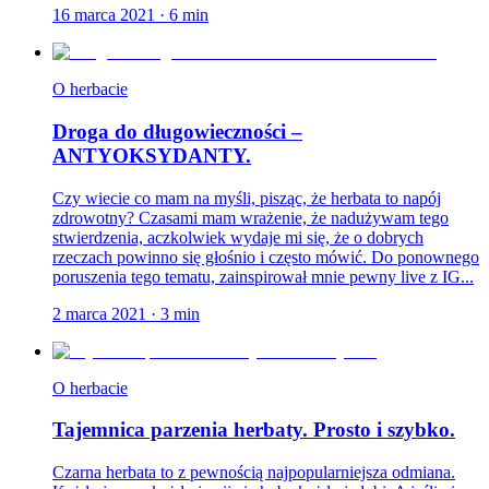
16 marca 2021
·
6
min
O herbacie
Droga do długowieczności –
ANTYOKSYDANTY.
Czy wiecie co mam na myśli, pisząc, że herbata to napój
zdrowotny? Czasami mam wrażenie, że nadużywam tego
stwierdzenia, aczkolwiek wydaje mi się, że o dobrych
rzeczach powinno się głośnio i często mówić. Do ponownego
poruszenia tego tematu, zainspirował mnie pewny live z IG...
2 marca 2021
·
3
min
O herbacie
Tajemnica parzenia herbaty. Prosto i szybko.
Czarna herbata to z pewnością najpopularniejsza odmiana.