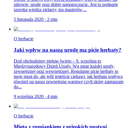
zdrowie, urodę oraz dobre samopoczucie. Jest to podparte
szeroką wiedzą zielarzy, tea masterów,...
5 listopada 2020
·
2
min
O herbacie
Jaki wpływ na naszą urodę ma picie herbaty?
Dziś obchodzimy piękne święto – 9. września to
Międzynarodowy Dzień Urody. Wg mnie każdej urody,
zewnętrznej oraz wewnętrznej. Regularne picie herbaty to
moje must do, ale jeśli jesteście ciekawi, jak herbata wpływa
również na naszą zewnętrzną warstwę czyli skórę zapraszam
do...
9 września 2020
·
4
min
O herbacie
Mięta z rumiankiem z egipskich pustyni