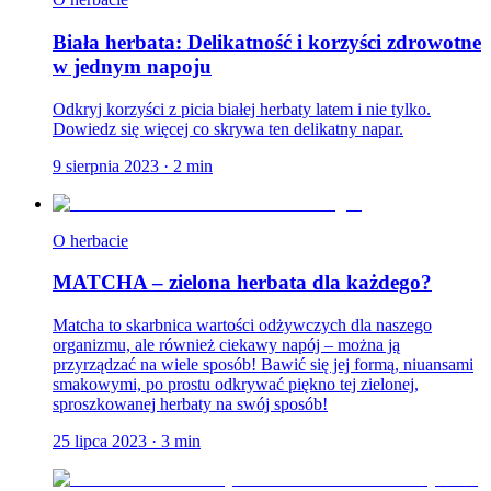
Biała herbata: Delikatność i korzyści zdrowotne
w jednym napoju
Odkryj korzyści z picia białej herbaty latem i nie tylko.
Dowiedz się więcej co skrywa ten delikatny napar.
9 sierpnia 2023
·
2
min
O herbacie
MATCHA – zielona herbata dla każdego?
Matcha to skarbnica wartości odżywczych dla naszego
organizmu, ale również ciekawy napój – można ją
przyrządzać na wiele sposób! Bawić się jej formą, niuansami
smakowymi, po prostu odkrywać piękno tej zielonej,
sproszkowanej herbaty na swój sposób!
25 lipca 2023
·
3
min