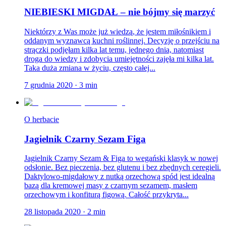
NIEBIESKI MIGDAŁ – nie bójmy się marzyć
Niektórzy z Was może już wiedzą, że jestem miłośnikiem i
oddanym wyznawcą kuchni roślinnej. Decyzję o przejściu na
strączki podjęłam kilka lat temu, jednego dnia, natomiast
droga do wiedzy i zdobycia umiejętności zajęła mi kilka lat.
Taka duża zmiana w życiu, często całej...
7 grudnia 2020
·
3
min
O herbacie
Jagielnik Czarny Sezam Figa
Jagielnik Czarny Sezam & Figa to wegański klasyk w nowej
odsłonie. Bez pieczenia, bez glutenu i bez zbędnych ceregieli.
Daktylowo-migdałowy z nutką orzechową spód jest idealną
bazą dla kremowej masy z czarnym sezamem, masłem
orzechowym i konfiturą figową. Całość przykryta...
28 listopada 2020
·
2
min