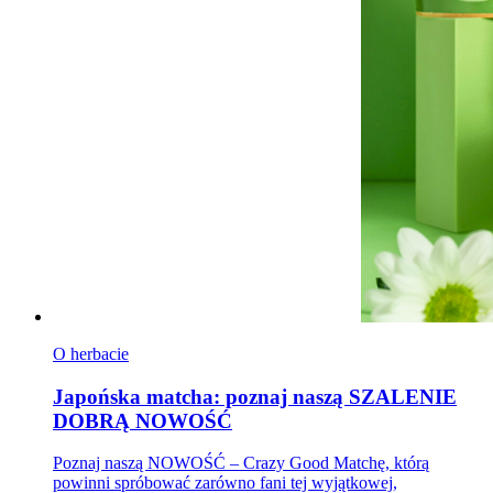
O herbacie
Japońska matcha: poznaj naszą SZALENIE
DOBRĄ NOWOŚĆ
Poznaj naszą NOWOŚĆ – Crazy Good Matchę, którą
powinni spróbować zarówno fani tej wyjątkowej,