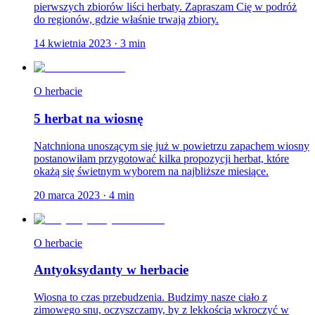
pierwszych zbiorów liści herbaty. Zapraszam Cię w podróż
do regionów, gdzie właśnie trwają zbiory.
14 kwietnia 2023
·
3
min
O herbacie
5 herbat na wiosnę
Natchniona unoszącym się już w powietrzu zapachem wiosny
postanowiłam przygotować kilka propozycji herbat, które
okażą się świetnym wyborem na najbliższe miesiące.
20 marca 2023
·
4
min
O herbacie
Antyoksydanty w herbacie
Wiosna to czas przebudzenia. Budzimy nasze ciało z
zimowego snu, oczyszczamy, by z lekkością wkroczyć w