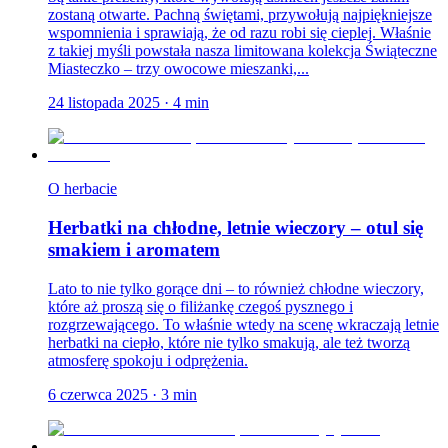
zostaną otwarte. Pachną świętami, przywołują najpiękniejsze
wspomnienia i sprawiają, że od razu robi się cieplej. Właśnie
z takiej myśli powstała nasza limitowana kolekcja Świąteczne
Miasteczko – trzy owocowe mieszanki,...
24 listopada 2025
·
4
min
O herbacie
Herbatki na chłodne, letnie wieczory – otul się
smakiem i aromatem
Lato to nie tylko gorące dni – to również chłodne wieczory,
które aż proszą się o filiżankę czegoś pysznego i
rozgrzewającego. To właśnie wtedy na scenę wkraczają letnie
herbatki na ciepło, które nie tylko smakują, ale też tworzą
atmosferę spokoju i odprężenia.
6 czerwca 2025
·
3
min