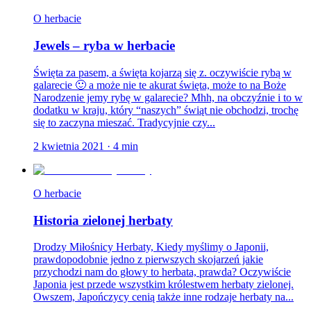
O herbacie
Jewels – ryba w herbacie
Święta za pasem, a święta kojarzą się z. oczywiście rybą w
galarecie 🙂 a może nie te akurat święta, może to na Boże
Narodzenie jemy rybę w galarecie? Mhh, na obczyźnie i to w
dodatku w kraju, który “naszych” świąt nie obchodzi, trochę
się to zaczyna mieszać. Tradycyjnie czy...
2 kwietnia 2021
·
4
min
O herbacie
Historia zielonej herbaty
Drodzy Miłośnicy Herbaty, Kiedy myślimy o Japonii,
prawdopodobnie jedno z pierwszych skojarzeń jakie
przychodzi nam do głowy to herbata, prawda? Oczywiście
Japonia jest przede wszystkim królestwem herbaty zielonej.
Owszem, Japończycy cenią także inne rodzaje herbaty na...