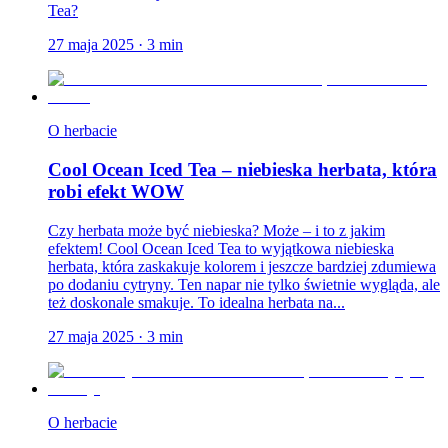
Tea?
27 maja 2025
·
3
min
O herbacie
Cool Ocean Iced Tea – niebieska herbata, która
robi efekt WOW
Czy herbata może być niebieska? Może – i to z jakim
efektem! Cool Ocean Iced Tea to wyjątkowa niebieska
herbata, która zaskakuje kolorem i jeszcze bardziej zdumiewa
po dodaniu cytryny. Ten napar nie tylko świetnie wygląda, ale
też doskonale smakuje. To idealna herbata na...
27 maja 2025
·
3
min
O herbacie