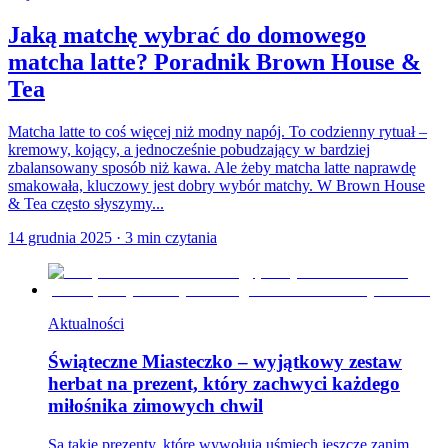
Jaką matchę wybrać do domowego
matcha latte? Poradnik Brown House &
Tea
Matcha latte to coś więcej niż modny napój. To codzienny rytuał –
kremowy, kojący, a jednocześnie pobudzający w bardziej
zbalansowany sposób niż kawa. Ale żeby matcha latte naprawdę
smakowała, kluczowy jest dobry wybór matchy. W Brown House
& Tea często słyszymy...
14 grudnia 2025
·
3
min czytania
Aktualności
Świąteczne Miasteczko – wyjątkowy zestaw
herbat na prezent, który zachwyci każdego
miłośnika zimowych chwil
Są takie prezenty, które wywołują uśmiech jeszcze zanim