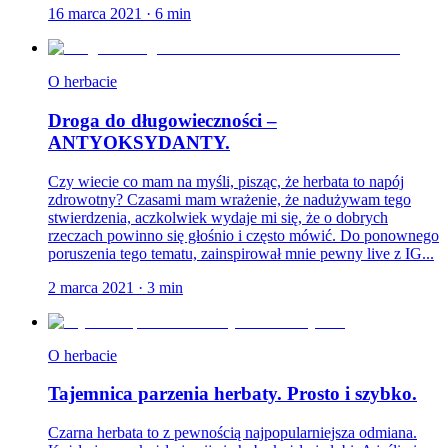
16 marca 2021
·
6
min
O herbacie
Droga do długowieczności –
ANTYOKSYDANTY.
Czy wiecie co mam na myśli, pisząc, że herbata to napój
zdrowotny? Czasami mam wrażenie, że nadużywam tego
stwierdzenia, aczkolwiek wydaje mi się, że o dobrych
rzeczach powinno się głośnio i często mówić. Do ponownego
poruszenia tego tematu, zainspirował mnie pewny live z IG...
2 marca 2021
·
3
min
O herbacie
Tajemnica parzenia herbaty. Prosto i szybko.
Czarna herbata to z pewnością najpopularniejsza odmiana.