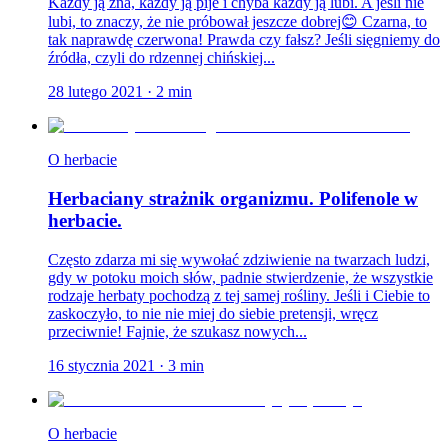
Każdy ją zna, każdy ją pije i chyba każdy ją lubi. A jeśli nie
lubi, to znaczy, że nie próbował jeszcze dobrej😊 Czarna, to
tak naprawdę czerwona! Prawda czy fałsz? Jeśli sięgniemy do
źródła, czyli do rdzennej chińskiej...
28 lutego 2021
·
2
min
O herbacie
Herbaciany strażnik organizmu. Polifenole w
herbacie.
Często zdarza mi się wywołać zdziwienie na twarzach ludzi,
gdy w potoku moich słów, padnie stwierdzenie, że wszystkie
rodzaje herbaty pochodzą z tej samej rośliny. Jeśli i Ciebie to
zaskoczyło, to nie nie miej do siebie pretensji, wręcz
przeciwnie! Fajnie, że szukasz nowych...
16 stycznia 2021
·
3
min
O herbacie