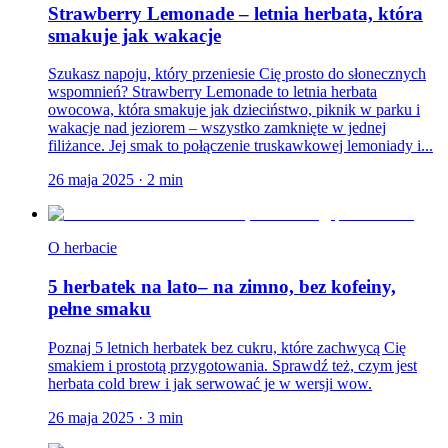
Strawberry Lemonade – letnia herbata, która
smakuje jak wakacje
Szukasz napoju, który przeniesie Cię prosto do słonecznych
wspomnień? Strawberry Lemonade to letnia herbata
owocowa, która smakuje jak dzieciństwo, piknik w parku i
wakacje nad jeziorem – wszystko zamknięte w jednej
filiżance. Jej smak to połączenie truskawkowej lemoniady i...
26 maja 2025
·
2
min
O herbacie
5 herbatek na lato– na zimno, bez kofeiny,
pełne smaku
Poznaj 5 letnich herbatek bez cukru, które zachwycą Cię
smakiem i prostotą przygotowania. Sprawdź też, czym jest
herbata cold brew i jak serwować je w wersji wow.
26 maja 2025
·
3
min