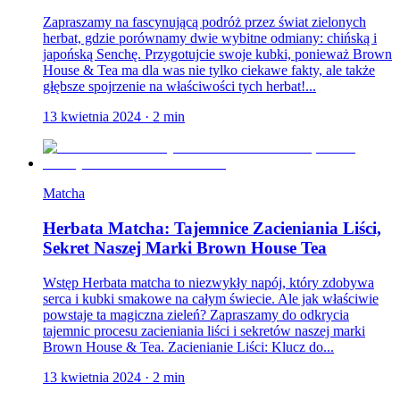
Zapraszamy na fascynującą podróż przez świat zielonych
herbat, gdzie porównamy dwie wybitne odmiany: chińską i
japońską Senchę. Przygotujcie swoje kubki, ponieważ Brown
House & Tea ma dla was nie tylko ciekawe fakty, ale także
głębsze spojrzenie na właściwości tych herbat!...
13 kwietnia 2024
·
2
min
Matcha
Herbata Matcha: Tajemnice Zacieniania Liści,
Sekret Naszej Marki Brown House Tea
Wstęp Herbata matcha to niezwykły napój, który zdobywa
serca i kubki smakowe na całym świecie. Ale jak właściwie
powstaje ta magiczna zieleń? Zapraszamy do odkrycia
tajemnic procesu zacieniania liści i sekretów naszej marki
Brown House & Tea. Zacienianie Liści: Klucz do...
13 kwietnia 2024
·
2
min