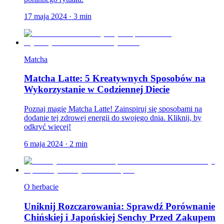
17 maja 2024
·
3
min
Matcha
Matcha Latte: 5 Kreatywnych Sposobów na
Wykorzystanie w Codziennej Diecie
Poznaj magię Matcha Latte! Zainspiruj się sposobami na
dodanie tej zdrowej energii do swojego dnia. Kliknij, by
odkryć więcej!
6 maja 2024
·
2
min
O herbacie
Uniknij Rozczarowania: Sprawdź Porównanie
Chińskiej i Japońskiej Senchy Przed Zakupem