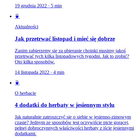
19 grudnia 2022
·
5
min
🍵
Aktualności
Jak przetrwać listopad i mieć się dobrze
Zanim zabierzemy się za ubieranie choinki musimy jakoś
przetrwać tych kilka listopadowych tygodni. Jak to zrobić?
Oto kilka sposobów.
14 listopada 2022
·
4
min
🍵
O herbacie
4 dodatki do herbaty w jesiennym stylu
Jak naturalnie zatroszczyć się o siebie w jesienno-zimowym
czasie? Jednym ze sposobów jest oczywiście picie gorącej,
pełnej dobroczynnych właściwości herbaty z iście jesiennymi
dodatkami.