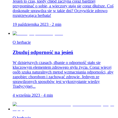
Jesień to czas, kiedy chłód zaczyna coraz bardziej
przypominać o sobie, a wieczory stają się coraz dłuższe. Coś
doskonale sprawdza się w takie dni? Oczywiście zdrowo
rozgrzewająca herbata!
19 października 2023
·
2
min
O herbacie
Zbuduj odporność na jesień
W dzisiejszych czasach, dbanie o odporność stało się
kluczowym elementem zdrowego stylu życia. Coraz więcej
osób szuka naturalnych metod wzmacniania odporności, aby
zapobiec chorobom i zachować zdrowie. Jednym ze
sprawdzonych sposobów jest wykorzystanie wiedzy
Tradycyjnej...
4 września 2023
·
4
min
O herbacie