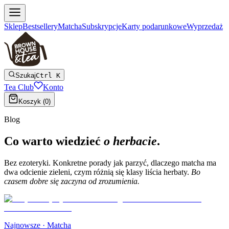
Sklep
Bestsellery
Matcha
Subskrypcje
Karty podarunkowe
Wyprzedaż
Szukaj
Ctrl K
Tea Club
Konto
Koszyk (
0
)
Blog
Co warto wiedzieć
o herbacie
.
Bez ezoteryki. Konkretne porady jak parzyć, dlaczego matcha ma
dwa odcienie zieleni, czym różnią się klasy liścia herbaty.
Bo
czasem dobre się zaczyna od zrozumienia.
Najnowsze ·
Matcha