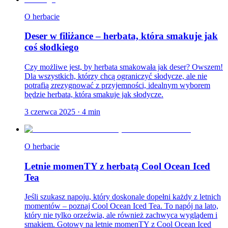
O herbacie
Deser w filiżance – herbata, która smakuje jak
coś słodkiego
Czy możliwe jest, by herbata smakowała jak deser? Owszem!
Dla wszystkich, którzy chcą ograniczyć słodycze, ale nie
potrafią zrezygnować z przyjemności, idealnym wyborem
będzie herbata, która smakuje jak słodycze.
3 czerwca 2025
·
4
min
O herbacie
Letnie momenTY z herbatą Cool Ocean Iced
Tea
Jeśli szukasz napoju, który doskonale dopełni każdy z letnich
momentów – poznaj Cool Ocean Iced Tea. To napój na lato,
który nie tylko orzeźwia, ale również zachwyca wyglądem i
smakiem. Gotowy na letnie momenTY z Cool Ocean Iced