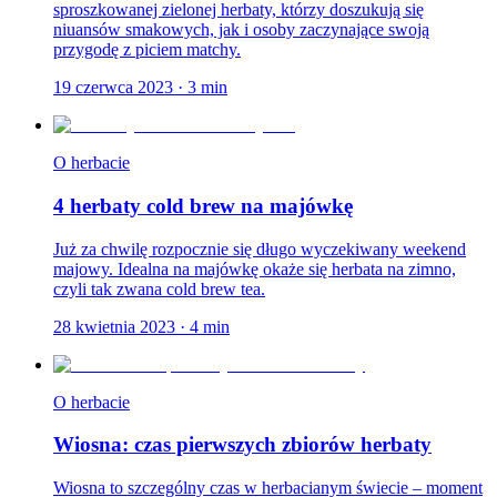
sproszkowanej zielonej herbaty, którzy doszukują się
niuansów smakowych, jak i osoby zaczynające swoją
przygodę z piciem matchy.
19 czerwca 2023
·
3
min
O herbacie
4 herbaty cold brew na majówkę
Już za chwilę rozpocznie się długo wyczekiwany weekend
majowy. Idealna na majówkę okaże się herbata na zimno,
czyli tak zwana cold brew tea.
28 kwietnia 2023
·
4
min
O herbacie
Wiosna: czas pierwszych zbiorów herbaty
Wiosna to szczególny czas w herbacianym świecie – moment