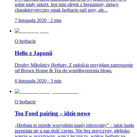
sobie mały sekret. Jest nim olejek z bergamoty, dający
charakterystyczny smak herbacie earl grey, ale...
7 listopada 2020
·
2
min
O herbacie
Hello z Japonii
Drodzy Miłośnicy Herbaty. Z radością przyjęłam zaproszenie
od Brown House & Tea do współtworzenia bloga.
6 listopada 2020
·
3
min
O herbacie
Tea Food pairing – idzie nowe
„Herbata to przede wszystkim napój zdrowotny” – takie hasło
przeplata się u nas dość często. Nie bez przyczyny, głęboko
wierzę w pozytywny, wręcz leczniczy, wpływ herbaty na