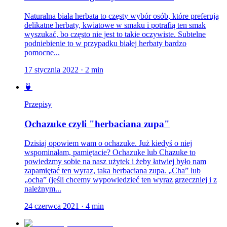
Naturalna biała herbata to częsty wybór osób, które preferują
delikatne herbaty, kwiatowe w smaku i potrafią ten smak
wyszukać, bo często nie jest to takie oczywiste. Subtelne
podniebienie to w przypadku białej herbaty bardzo
pomocne...
17 stycznia 2022
·
2
min
🍵
Przepisy
Ochazuke czyli "herbaciana zupa"
Dzisiaj opowiem wam o ochazuke. Już kiedyś o niej
wspominałam, pamiętacie? Ochazuke lub Chazuke to
powiedzmy sobie na nasz użytek i żeby łatwiej było nam
zapamiętać ten wyraz, taka herbaciana zupa. „Cha” lub
„ocha” (jeśli chcemy wypowiedzieć ten wyraz grzeczniej i z
należnym...
24 czerwca 2021
·
4
min