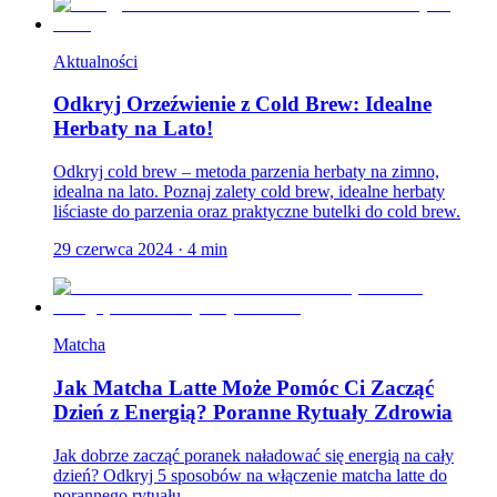
Aktualności
Odkryj Orzeźwienie z Cold Brew: Idealne
Herbaty na Lato!
Odkryj cold brew – metoda parzenia herbaty na zimno,
idealna na lato. Poznaj zalety cold brew, idealne herbaty
liściaste do parzenia oraz praktyczne butelki do cold brew.
29 czerwca 2024
·
4
min
Matcha
Jak Matcha Latte Może Pomóc Ci Zacząć
Dzień z Energią? Poranne Rytuały Zdrowia
Jak dobrze zacząć poranek naładować się energią na cały
dzień? Odkryj 5 sposobów na włączenie matcha latte do
porannego rytuału.