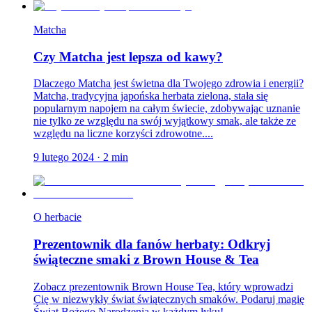
Matcha
Czy Matcha jest lepsza od kawy?
Dlaczego Matcha jest świetna dla Twojego zdrowia i energii?
Matcha, tradycyjna japońska herbata zielona, stała się
popularnym napojem na całym świecie, zdobywając uznanie
nie tylko ze względu na swój wyjątkowy smak, ale także ze
względu na liczne korzyści zdrowotne....
9 lutego 2024
·
2
min
O herbacie
Prezentownik dla fanów herbaty: Odkryj
świąteczne smaki z Brown House & Tea
Zobacz prezentownik Brown House Tea, który wprowadzi
Cię w niezwykły świat świątecznych smaków. Podaruj magię
Świąt Bożego Narodzenia w każdym łyku!