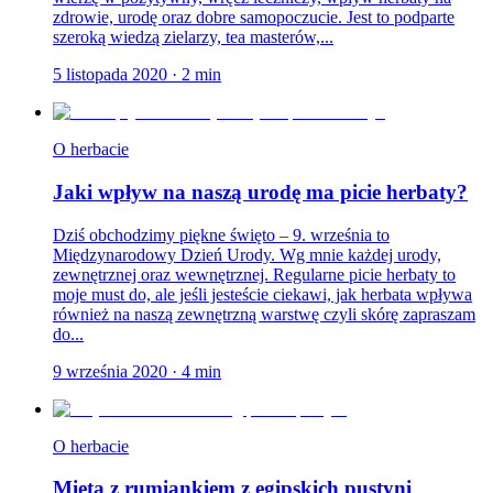
zdrowie, urodę oraz dobre samopoczucie. Jest to podparte
szeroką wiedzą zielarzy, tea masterów,...
5 listopada 2020
·
2
min
O herbacie
Jaki wpływ na naszą urodę ma picie herbaty?
Dziś obchodzimy piękne święto – 9. września to
Międzynarodowy Dzień Urody. Wg mnie każdej urody,
zewnętrznej oraz wewnętrznej. Regularne picie herbaty to
moje must do, ale jeśli jesteście ciekawi, jak herbata wpływa
również na naszą zewnętrzną warstwę czyli skórę zapraszam
do...
9 września 2020
·
4
min
O herbacie
Mięta z rumiankiem z egipskich pustyni