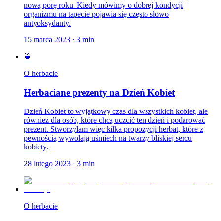
nową porę roku. Kiedy mówimy o dobrej kondycji
organizmu na tapecie pojawia się często słowo
antyoksydanty.
15 marca 2023
·
3
min
🍵
O herbacie
Herbaciane prezenty na Dzień Kobiet
Dzień Kobiet to wyjątkowy czas dla wszystkich kobiet, ale
również dla osób, które chcą uczcić ten dzień i podarować
prezent. Stworzyłam więc kilka propozycji herbat, które z
pewnością wywołają uśmiech na twarzy bliskiej sercu
kobiety.
28 lutego 2023
·
3
min
O herbacie