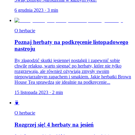
6 grudnia 2023
·
3
min
O herbacie
Poznaj herbaty na podkręcenie listopadowego
nastroju
By złagodzić skutki jesiennej nostalgii i zapewnić sobie
chwilę relaksu, warto sięgnąć po herbaty, które nie tylko
rozgrzewają, ale również ożywiają zmysły swoim
niepowtarzalnym zapachem i smakiem. Jakie herbatki Brown
House Tea sprawdzą się idealnie na podkręcenie...
15 listopada 2023
·
2
min
🍵
O herbacie
Rozgrzej się! 4 herbaty na jesień