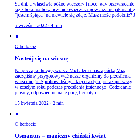
Są dni, a właściwie późne wieczory i noce, gdy przewracanie
się z boku na bok, liczenie owieczek i powtarzanie jak mantrę
“jestem śpiąca” na niewiele się zdaje. Masz może podobnie? J
5 września 2022
·
4
min
🍵
O herbacie
Nastrój się na wiosnę
Na początku lutego, wraz z Michałem i naszą córką Mią,
zaczęliśmy przygotowywać nasze organizmy do przesilenia
wiosennego. Spróbowaliśmy takiej praktyki po raz pierwszy
w zeszłym roku podczas przesilenia jesiennego. Codziennie
piliśmy, odpowiednie na te porę, herbaty i...
15 kwietnia 2022
·
2
min
🍵
O herbacie
Osmantus – magiczny chiński kwiat