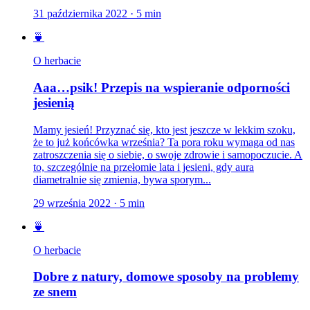
31 października 2022
·
5
min
🍵
O herbacie
Aaa…psik! Przepis na wspieranie odporności
jesienią
Mamy jesień! Przyznać się, kto jest jeszcze w lekkim szoku,
że to już końcówka września? Ta pora roku wymaga od nas
zatroszczenia się o siebie, o swoje zdrowie i samopoczucie. A
to, szczególnie na przełomie lata i jesieni, gdy aura
diametralnie się zmienia, bywa sporym...
29 września 2022
·
5
min
🍵
O herbacie
Dobre z natury, domowe sposoby na problemy
ze snem