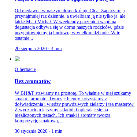
Od niedawna w naszym domu króluje Clea. Zaparzam ją
przynajmniej raz dziennie, a uwielbiam ją nie tylko ja, ale
także Mia i Michał. W weekendy parzenie i wspólna
degustacja odbywa się w domu naszych rodziców, gdzie
przygotowujemy ją hurtowo, w wielkim dzbanie. W te
ostatnie...
20 sierpnia 2020
·
3
min
O herbacie
Bez aromatów
W BH&T stawiamy na prostotę. To właśnie w niej szukamy
smaku i aromatu. Tworząc blendy korzystamy z
doświadczenia i wiedzy prawdziwych zielarzy i tea masterów.
Z wyczuciem łączymy składniki opierając się na
niezliczonych testach. Ich smaki i aromaty tworzą
kompozycję smakową,...
30 stycznia 2020
·
1
min