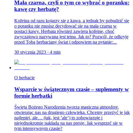
Mała czarna, czyli o tym co wybrać o poranku:
kawę czy herbatę?
Kofeina od razu kojarzy się z kawą, a jednak by pobudzić się
o poranku nie musisz decydować się na małą czarną w
postaci kawy. Herbata również zawiera kofeinę, choć
zwyczajowo nazywana jest teiną. Jak to? Pozwól, że odkryję
przed Tobą herbaciany świat i odpowiem na pytanie:...
30 stycznia 2023
·
4
min
O herbacie
Wsparcie w świątecznym czasie – suplementy w
formie herbatki
Święta Bożego Narodzenia tworzą magiczną atmosferę,
otwierając nas na drugiego człowieka. Chcemy przeżyć je jak
najlepiej, ale… (tak, jest ‘ale’) to zobowiązuje i
niejednokrotnie nakłada na nas presję. Jak wesprzeć się w
tym intensywnym czasie?