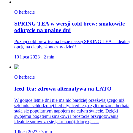
O herbacie
SPRING TEA w wersji cold brew: smakowite
odkrycie na upalne dni
Poznaj cold brew tea na bazie naszej SPRING TEA – idealną
opcję na ciepły, słoneczny dzień!
10 lipca 2023
·
2
min
O herbacie
Iced Tea: zdrowa alternatywa na LATO
W gorące letnie dni nie ma nic bardziej orzeźwiającego niż
szklanka schłodzonej herbaty. Iced tea, czyli mrożona herbata,
stała się popularnym napojem na całym świecie. Dzięki
swojemu bogatemu smakowi i prostocie przygotowania,
idealnie sprawdza się jako napój, który gasi...
1 lipca 2023
·
3
min