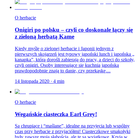
O herbacie
Onigiri po polsku – czyli co doskonale łączy się
z zieloną herbatą Kame
Kiedy myślę o zielonej herbacie i Japonii jednym z
pierwszych skojarzeń jest typowy japoński lunch i japońska „
kanapka”, którą dorośli zabierają do pracy, a dzieci do szkoły,
czyli onigiri. Osoby interesujące się kuchnią japońską
prawdopodobnie znają to danie, czy przekąskę....
14 listopada 2020
·
4
min
O herbacie
Wegańskie ciasteczka Earl Grey!
Są chrupiące i “maślane”, idealne na przyjęcia lub wspólny
czas przy herbacie z przyjaciółmi! Ciasteczkowe smakołyki
były zawsze moją słabością, ale te są wyjątkowe. Kryją w