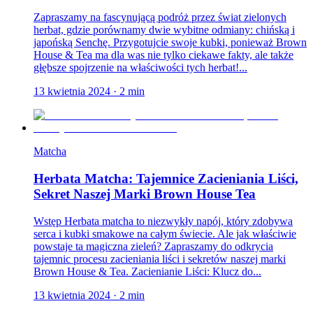
Zapraszamy na fascynującą podróż przez świat zielonych
herbat, gdzie porównamy dwie wybitne odmiany: chińską i
japońską Senchę. Przygotujcie swoje kubki, ponieważ Brown
House & Tea ma dla was nie tylko ciekawe fakty, ale także
głębsze spojrzenie na właściwości tych herbat!...
13 kwietnia 2024
·
2
min
Matcha
Herbata Matcha: Tajemnice Zacieniania Liści,
Sekret Naszej Marki Brown House Tea
Wstęp Herbata matcha to niezwykły napój, który zdobywa
serca i kubki smakowe na całym świecie. Ale jak właściwie
powstaje ta magiczna zieleń? Zapraszamy do odkrycia
tajemnic procesu zacieniania liści i sekretów naszej marki
Brown House & Tea. Zacienianie Liści: Klucz do...
13 kwietnia 2024
·
2
min