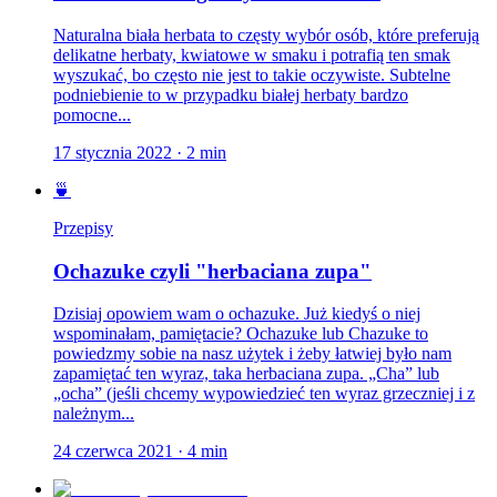
Naturalna biała herbata to częsty wybór osób, które preferują
delikatne herbaty, kwiatowe w smaku i potrafią ten smak
wyszukać, bo często nie jest to takie oczywiste. Subtelne
podniebienie to w przypadku białej herbaty bardzo
pomocne...
17 stycznia 2022
·
2
min
🍵
Przepisy
Ochazuke czyli "herbaciana zupa"
Dzisiaj opowiem wam o ochazuke. Już kiedyś o niej
wspominałam, pamiętacie? Ochazuke lub Chazuke to
powiedzmy sobie na nasz użytek i żeby łatwiej było nam
zapamiętać ten wyraz, taka herbaciana zupa. „Cha” lub
„ocha” (jeśli chcemy wypowiedzieć ten wyraz grzeczniej i z
należnym...
24 czerwca 2021
·
4
min