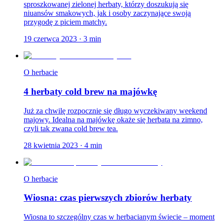
sproszkowanej zielonej herbaty, którzy doszukują się
niuansów smakowych, jak i osoby zaczynające swoją
przygodę z piciem matchy.
19 czerwca 2023
·
3
min
O herbacie
4 herbaty cold brew na majówkę
Już za chwilę rozpocznie się długo wyczekiwany weekend
majowy. Idealna na majówkę okaże się herbata na zimno,
czyli tak zwana cold brew tea.
28 kwietnia 2023
·
4
min
O herbacie
Wiosna: czas pierwszych zbiorów herbaty
Wiosna to szczególny czas w herbacianym świecie – moment