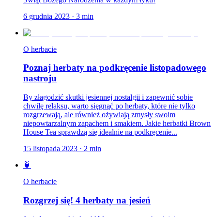
6 grudnia 2023
·
3
min
O herbacie
Poznaj herbaty na podkręcenie listopadowego
nastroju
By złagodzić skutki jesiennej nostalgii i zapewnić sobie
chwilę relaksu, warto sięgnąć po herbaty, które nie tylko
rozgrzewają, ale również ożywiają zmysły swoim
niepowtarzalnym zapachem i smakiem. Jakie herbatki Brown
House Tea sprawdzą się idealnie na podkręcenie...
15 listopada 2023
·
2
min
🍵
O herbacie
Rozgrzej się! 4 herbaty na jesień