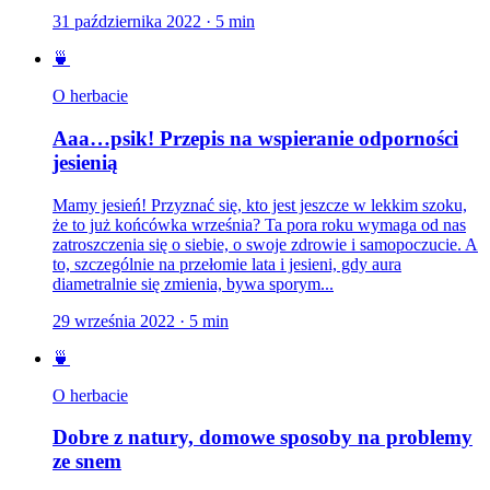
31 października 2022
·
5
min
🍵
O herbacie
Aaa…psik! Przepis na wspieranie odporności
jesienią
Mamy jesień! Przyznać się, kto jest jeszcze w lekkim szoku,
że to już końcówka września? Ta pora roku wymaga od nas
zatroszczenia się o siebie, o swoje zdrowie i samopoczucie. A
to, szczególnie na przełomie lata i jesieni, gdy aura
diametralnie się zmienia, bywa sporym...
29 września 2022
·
5
min
🍵
O herbacie
Dobre z natury, domowe sposoby na problemy
ze snem