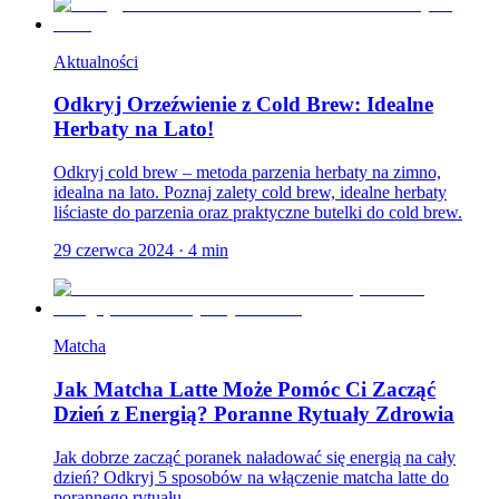
Aktualności
Odkryj Orzeźwienie z Cold Brew: Idealne
Herbaty na Lato!
Odkryj cold brew – metoda parzenia herbaty na zimno,
idealna na lato. Poznaj zalety cold brew, idealne herbaty
liściaste do parzenia oraz praktyczne butelki do cold brew.
29 czerwca 2024
·
4
min
Matcha
Jak Matcha Latte Może Pomóc Ci Zacząć
Dzień z Energią? Poranne Rytuały Zdrowia
Jak dobrze zacząć poranek naładować się energią na cały
dzień? Odkryj 5 sposobów na włączenie matcha latte do
porannego rytuału.