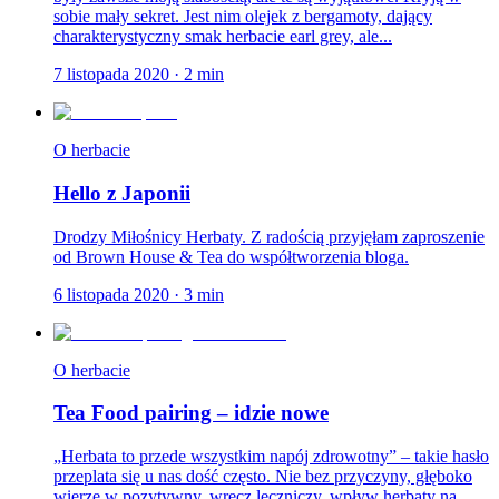
sobie mały sekret. Jest nim olejek z bergamoty, dający
charakterystyczny smak herbacie earl grey, ale...
7 listopada 2020
·
2
min
O herbacie
Hello z Japonii
Drodzy Miłośnicy Herbaty. Z radością przyjęłam zaproszenie
od Brown House & Tea do współtworzenia bloga.
6 listopada 2020
·
3
min
O herbacie
Tea Food pairing – idzie nowe
„Herbata to przede wszystkim napój zdrowotny” – takie hasło
przeplata się u nas dość często. Nie bez przyczyny, głęboko
wierzę w pozytywny, wręcz leczniczy, wpływ herbaty na