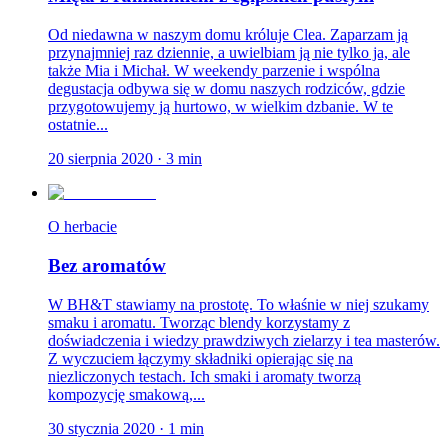
Od niedawna w naszym domu króluje Clea. Zaparzam ją
przynajmniej raz dziennie, a uwielbiam ją nie tylko ja, ale
także Mia i Michał. W weekendy parzenie i wspólna
degustacja odbywa się w domu naszych rodziców, gdzie
przygotowujemy ją hurtowo, w wielkim dzbanie. W te
ostatnie...
20 sierpnia 2020
·
3
min
O herbacie
Bez aromatów
W BH&T stawiamy na prostotę. To właśnie w niej szukamy
smaku i aromatu. Tworząc blendy korzystamy z
doświadczenia i wiedzy prawdziwych zielarzy i tea masterów.
Z wyczuciem łączymy składniki opierając się na
niezliczonych testach. Ich smaki i aromaty tworzą
kompozycję smakową,...
30 stycznia 2020
·
1
min