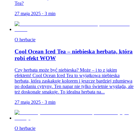
Tea?
27 maja 2025
·
3
min
O herbacie
Cool Ocean Iced Tea – niebieska herbata, która
robi efekt WOW
Czy herbata może być niebieska? Może – i to z jakim
efektem! Cool Ocean Iced Tea to wyjątkowa niebieska
herbata, która zaskakuje kolorem i jeszcze bardziej zdumiewa
po dodaniu cytryny. Ten napar nie tylko świetnie wygląda, ale
też doskonale smakuje. To idealna herbata na...
27 maja 2025
·
3
min
O herbacie