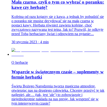
Mała czarna, czyli o tym co wybrać o poranku:
kawę czy herbatę?
Kofeina od razu kojarzy się z kawą, a jednak by pobudzić się
o poranku nie musisz decydować się na małą czarną w
postaci kawy. Herbata również zawiera kofeinę, choć
zwyczajowo nazywana jest teiną. Jak to? Pozwól, że odkryję
przed Tobą herbaciany świat i odpowiem na pytanie:...
30 stycznia 2023
·
4
min
O herbacie
Wsparcie w świątecznym czasie – suplementy w
formie herbatki
Święta Bożego Narodzenia tworzą magiczną atmosferę,
otwierając nas na drugiego człowieka. Chcemy przeżyć je jak
najlepiej, ale… (tak, jest ‘ale’) to zobowiązuje i
niejednokrotnie nakłada na nas presję. Jak wesprzeć się w
tym intensywnym czasie?