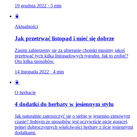
19 grudnia 2022
·
5
min
🍵
Aktualności
Jak przetrwać listopad i mieć się dobrze
Zanim zabierzemy się za ubieranie choinki musimy jakoś
przetrwać tych kilka listopadowych tygodni. Jak to zrobić?
Oto kilka sposobów.
14 listopada 2022
·
4
min
🍵
O herbacie
4 dodatki do herbaty w jesiennym stylu
Jak naturalnie zatroszczyć się o siebie w jesienno-zimowym
czasie? Jednym ze sposobów jest oczywiście picie gorącej,
pełnej dobroczynnych właściwości herbaty z iście jesiennymi
dodatkami.