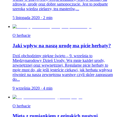
zdrowie, urodę oraz dobre samopoczucie. Jest to podparte
szeroką wiedzą zielarzy, tea masterów,...
5 listopada 2020
·
2
min
O herbacie
Jaki wpływ na naszą urodę ma picie herbaty?
Dziś obchodzimy piękne święto – 9. września to
Międzynarodowy Dzień Urody. Wg mnie każdej urody,
zewnętrznej oraz wewnętrznej. Regularne picie herbaty to
moje must do, ale jeśli jesteście ciekawi, jak herbata wpływa
również na naszą zewnętrzną warstwę czyli skórę zapraszam
do...
9 września 2020
·
4
min
O herbacie
Mięta z rumiankiem z egipskich pustyni