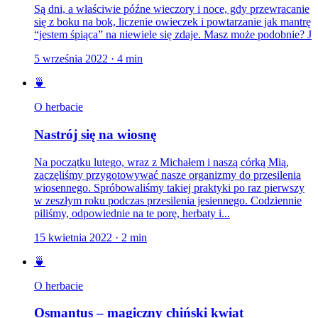
Są dni, a właściwie późne wieczory i noce, gdy przewracanie
się z boku na bok, liczenie owieczek i powtarzanie jak mantrę
“jestem śpiąca” na niewiele się zdaje. Masz może podobnie? J
5 września 2022
·
4
min
🍵
O herbacie
Nastrój się na wiosnę
Na początku lutego, wraz z Michałem i naszą córką Mią,
zaczęliśmy przygotowywać nasze organizmy do przesilenia
wiosennego. Spróbowaliśmy takiej praktyki po raz pierwszy
w zeszłym roku podczas przesilenia jesiennego. Codziennie
piliśmy, odpowiednie na te porę, herbaty i...
15 kwietnia 2022
·
2
min
🍵
O herbacie
Osmantus – magiczny chiński kwiat