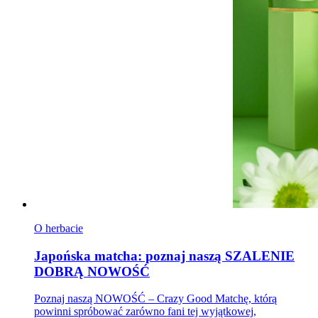
O herbacie
Japońska matcha: poznaj naszą SZALENIE
DOBRĄ NOWOŚĆ
Poznaj naszą NOWOŚĆ – Crazy Good Matchę, którą
powinni spróbować zarówno fani tej wyjątkowej,