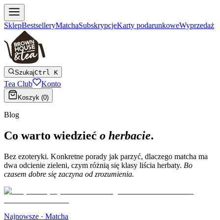
Sklep
Bestsellery
Matcha
Subskrypcje
Karty podarunkowe
Wyprzedaż
Szukaj
Ctrl K
Tea Club
Konto
Koszyk (
0
)
Blog
Co warto wiedzieć
o herbacie
.
Bez ezoteryki. Konkretne porady jak parzyć, dlaczego matcha ma
dwa odcienie zieleni, czym różnią się klasy liścia herbaty.
Bo
czasem dobre się zaczyna od zrozumienia.
Najnowsze ·
Matcha