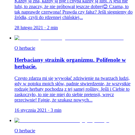
Każdy ją zna, każdy ją pije i chyba każdy ją lubi. A jeśli nie
lubi, to znaczy, że nie próbował jeszcze dobrej😊 Czarna, to
tak naprawdę czerwona! Prawda czy fałsz? Jeśli sięgniemy do
źródła, czyli do rdzennej chińskiej...
28 lutego 2021
·
2
min
O herbacie
Herbaciany strażnik organizmu. Polifenole w
herbacie.
Często zdarza mi się wywołać zdziwienie na twarzach ludzi,
gdy w potoku moich słów, padnie stwierdzenie, że wszystkie
rodzaje herbaty pochodzą z tej samej rośliny. Jeśli i Ciebie to
zaskoczyło, to nie nie miej do siebie pretensji, wręcz
przeciwnie! Fajnie, że szukasz nowych...
16 stycznia 2021
·
3
min
O herbacie