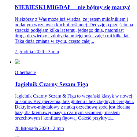
NIEBIESKI MIGDAŁ – nie bójmy się marzyć
Niektórzy z Was może już wiedzą, że jestem miłośnikiem i
oddanym wyznawcą kuchni roślinnej. Decyzję o przejściu na
strączki podjęłam kilka lat temu, jednego dnia, natomiast
droga do wiedzy i zdobycia umiejętności zajęła mi kilka lat.
Taka duża zmiana w życiu, często całej...
7 grudnia 2020
·
3
min
O herbacie
Jagielnik Czarny Sezam Figa
Jagielnik Czarny Sezam & Figa to wegański klasyk w nowej
odsłonie. Bez pieczenia, bez glutenu i bez zbędnych ceregieli.
Daktylowo-migdałowy z nutką orzechową spód jest idealną
bazą dla kremowej masy z czarnym sezamem, masłem
orzechowym i konfiturą figową. Całość przykryta...
28 listopada 2020
·
2
min