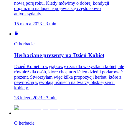
nową porę roku. Kiedy mówimy o dobrej kondycji
organizmu na tapecie pojawia się często słowo
antyoksydanty.
15 marca 2023
·
3
min
🍵
O herbacie
Herbaciane prezenty na Dzień Kobiet
Dzień Kobiet to wyjątkowy czas dla wszystkich kobiet, ale
również dla osób, które chcą uczcić ten dzień i podarować
prezent. Stworzyłam więc kilka propozycji herbat, które z
pewnością wywołają uśmiech na twarzy bliskiej sercu
kobiety.
28 lutego 2023
·
3
min
O herbacie