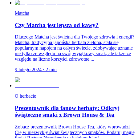
Matcha
Czy Matcha jest lepsza od kawy?
Dlaczego Matcha jest świetna dla Twojego zdrowia i energii?
Matcha, tradycyjna japońska herbata zielona, stała się
popularnym napojem na całym świecie, zdobywając uznanie
nie tylko ze względu na swój wyjątkowy smak, ale także ze
względu na liczne korzyści zdrowotne....
9 lutego 2024
·
2
min
O herbacie
Prezentownik dla fanów herbaty: Odkryj
świąteczne smaki z Brown House & Tea
Zobacz prezentownik Brown House Tea, który wprowadzi
Cię w niezwykły świat świątecznych smaków. Podaruj magię
Świąt Bożego Narodzenia w każdym łyku!