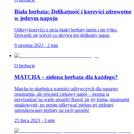
Biała herbata: Delikatność i korzyści zdrowotne
w jednym napoju
Odkryj korzyści z picia białej herbaty latem i nie tylko.
Dowiedz się więcej co skrywa ten delikatny napar.
9 sierpnia 2023
·
2
min
O herbacie
MATCHA – zielona herbata dla każdego?
Matcha to skarbnica wartości odżywczych dla naszego
organizmu, ale również ciekawy napój – można ją
przyrządzać na wiele sposób! Bawić się jej formą, niuansami
smakowymi, po prostu odkrywać piękno tej zielonej,
sproszkowanej herbaty na swój sposób!
25 lipca 2023
·
3
min