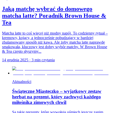
Jaką matchę wybrać do domowego
matcha latte? Poradnik Brown House &
Tea
Matcha latte to coś więcej niż modny napój. To codzienny rytuał –
kremowy, kojący, a jednocześnie pobudzający w bardziej
zbalansowany sposób niż kawa. Ale żeby matcha latte naprawdę
smakowała, kluczowy jest dobry wybór matchy. W Brown House
& Tea często słyszymy...
14 grudnia 2025
·
3
min czytania
Aktualności
Świąteczne Miasteczko – wyjątkowy zestaw
herbat na prezent, który zachwyci każdego
miłośnika zimowych chwil
Są takie prezenty, które wywołują uśmiech jeszcze zanim