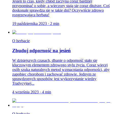
Jesień to czas, kiedy chłód zaczyna coraz bardziej
przypominać o sobie, a wieczory stają się coraz dłuższe. Coś
doskonale sprawdza się w takie dni? Oczywiście zdrowo
rozgrzewająca herbata!
19 października 2023
·
2
min
O herbacie
Zbuduj odporność na jesień
W dzisiejszych czasach, dbanie o odporność stało się
kluczowym elementem zdrowego stylu życia. Coraz więcej
osób szuka naturalnych metod wzmacniania odporności, aby
zapobiec chorobom i zachować zdrowie. Jednym ze
sprawdzonych sposobów jest wykorzystanie wiedzy
Tradycyjnej...
4 września 2023
·
4
min
O herbacie