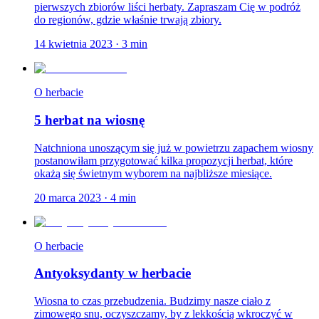
pierwszych zbiorów liści herbaty. Zapraszam Cię w podróż
do regionów, gdzie właśnie trwają zbiory.
14 kwietnia 2023
·
3
min
O herbacie
5 herbat na wiosnę
Natchniona unoszącym się już w powietrzu zapachem wiosny
postanowiłam przygotować kilka propozycji herbat, które
okażą się świetnym wyborem na najbliższe miesiące.
20 marca 2023
·
4
min
O herbacie
Antyoksydanty w herbacie
Wiosna to czas przebudzenia. Budzimy nasze ciało z
zimowego snu, oczyszczamy, by z lekkością wkroczyć w