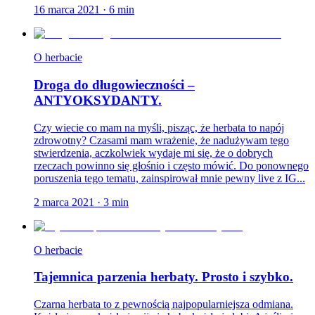
16 marca 2021
·
6
min
O herbacie
Droga do długowieczności –
ANTYOKSYDANTY.
Czy wiecie co mam na myśli, pisząc, że herbata to napój
zdrowotny? Czasami mam wrażenie, że nadużywam tego
stwierdzenia, aczkolwiek wydaje mi się, że o dobrych
rzeczach powinno się głośnio i często mówić. Do ponownego
poruszenia tego tematu, zainspirował mnie pewny live z IG...
2 marca 2021
·
3
min
O herbacie
Tajemnica parzenia herbaty. Prosto i szybko.
Czarna herbata to z pewnością najpopularniejsza odmiana.