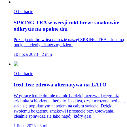
O herbacie
SPRING TEA w wersji cold brew: smakowite
odkrycie na upalne dni
Poznaj cold brew tea na bazie naszej SPRING TEA – idealną
opcję na ciepły, słoneczny dzień!
10 lipca 2023
·
2
min
O herbacie
Iced Tea: zdrowa alternatywa na LATO
W gorące letnie dni nie ma nic bardziej orzeźwiającego niż
szklanka schłodzonej herbaty. Iced tea, czyli mrożona herbata,
stała się popularnym napojem na całym świecie. Dzięki
swojemu bogatemu smakowi i prostocie przygotowania,
idealnie sprawdza się jako napój, który gasi...
1 lipca 2023
·
3
min