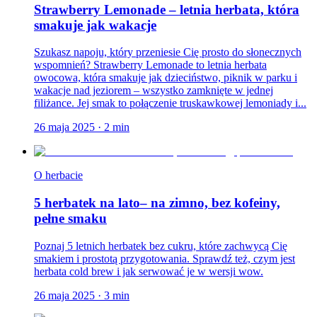
Strawberry Lemonade – letnia herbata, która
smakuje jak wakacje
Szukasz napoju, który przeniesie Cię prosto do słonecznych
wspomnień? Strawberry Lemonade to letnia herbata
owocowa, która smakuje jak dzieciństwo, piknik w parku i
wakacje nad jeziorem – wszystko zamknięte w jednej
filiżance. Jej smak to połączenie truskawkowej lemoniady i...
26 maja 2025
·
2
min
O herbacie
5 herbatek na lato– na zimno, bez kofeiny,
pełne smaku
Poznaj 5 letnich herbatek bez cukru, które zachwycą Cię
smakiem i prostotą przygotowania. Sprawdź też, czym jest
herbata cold brew i jak serwować je w wersji wow.
26 maja 2025
·
3
min