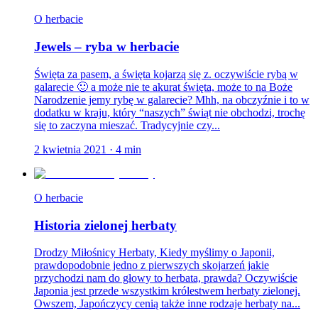
O herbacie
Jewels – ryba w herbacie
Święta za pasem, a święta kojarzą się z. oczywiście rybą w
galarecie 🙂 a może nie te akurat święta, może to na Boże
Narodzenie jemy rybę w galarecie? Mhh, na obczyźnie i to w
dodatku w kraju, który “naszych” świąt nie obchodzi, trochę
się to zaczyna mieszać. Tradycyjnie czy...
2 kwietnia 2021
·
4
min
O herbacie
Historia zielonej herbaty
Drodzy Miłośnicy Herbaty, Kiedy myślimy o Japonii,
prawdopodobnie jedno z pierwszych skojarzeń jakie
przychodzi nam do głowy to herbata, prawda? Oczywiście
Japonia jest przede wszystkim królestwem herbaty zielonej.
Owszem, Japończycy cenią także inne rodzaje herbaty na...