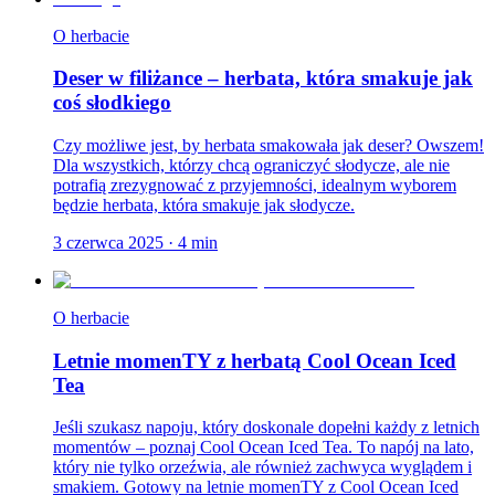
O herbacie
Deser w filiżance – herbata, która smakuje jak
coś słodkiego
Czy możliwe jest, by herbata smakowała jak deser? Owszem!
Dla wszystkich, którzy chcą ograniczyć słodycze, ale nie
potrafią zrezygnować z przyjemności, idealnym wyborem
będzie herbata, która smakuje jak słodycze.
3 czerwca 2025
·
4
min
O herbacie
Letnie momenTY z herbatą Cool Ocean Iced
Tea
Jeśli szukasz napoju, który doskonale dopełni każdy z letnich
momentów – poznaj Cool Ocean Iced Tea. To napój na lato,
który nie tylko orzeźwia, ale również zachwyca wyglądem i
smakiem. Gotowy na letnie momenTY z Cool Ocean Iced