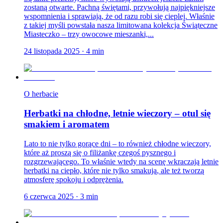
zostaną otwarte. Pachną świętami, przywołują najpiękniejsze
wspomnienia i sprawiają, że od razu robi się cieplej. Właśnie
z takiej myśli powstała nasza limitowana kolekcja Świąteczne
Miasteczko – trzy owocowe mieszanki,...
24 listopada 2025
·
4
min
O herbacie
Herbatki na chłodne, letnie wieczory – otul się
smakiem i aromatem
Lato to nie tylko gorące dni – to również chłodne wieczory,
które aż proszą się o filiżankę czegoś pysznego i
rozgrzewającego. To właśnie wtedy na scenę wkraczają letnie
herbatki na ciepło, które nie tylko smakują, ale też tworzą
atmosferę spokoju i odprężenia.
6 czerwca 2025
·
3
min