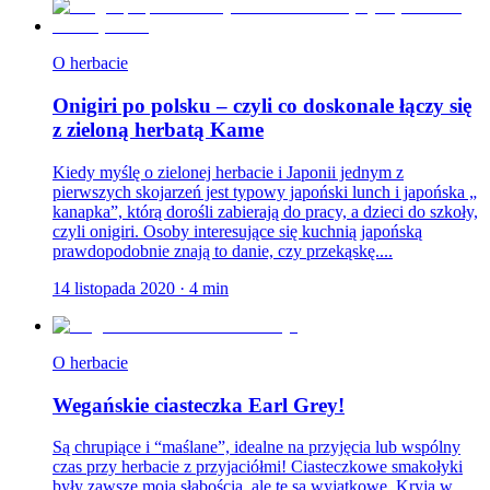
O herbacie
Onigiri po polsku – czyli co doskonale łączy się
z zieloną herbatą Kame
Kiedy myślę o zielonej herbacie i Japonii jednym z
pierwszych skojarzeń jest typowy japoński lunch i japońska „
kanapka”, którą dorośli zabierają do pracy, a dzieci do szkoły,
czyli onigiri. Osoby interesujące się kuchnią japońską
prawdopodobnie znają to danie, czy przekąskę....
14 listopada 2020
·
4
min
O herbacie
Wegańskie ciasteczka Earl Grey!
Są chrupiące i “maślane”, idealne na przyjęcia lub wspólny
czas przy herbacie z przyjaciółmi! Ciasteczkowe smakołyki
były zawsze moją słabością, ale te są wyjątkowe. Kryją w