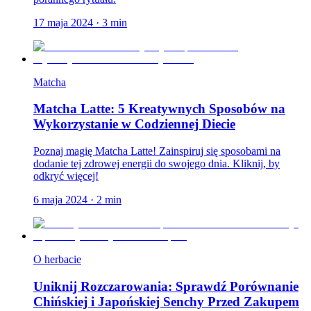
17 maja 2024
·
3
min
Matcha
Matcha Latte: 5 Kreatywnych Sposobów na
Wykorzystanie w Codziennej Diecie
Poznaj magię Matcha Latte! Zainspiruj się sposobami na
dodanie tej zdrowej energii do swojego dnia. Kliknij, by
odkryć więcej!
6 maja 2024
·
2
min
O herbacie
Uniknij Rozczarowania: Sprawdź Porównanie
Chińskiej i Japońskiej Senchy Przed Zakupem