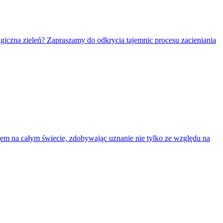
giczna zieleń? Zapraszamy do odkrycia tajemnic procesu zacieniania
ojem na całym świecie, zdobywając uznanie nie tylko ze względu na