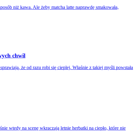
 sposób niż kawa. Ale żeby matcha latte naprawdę smakowała,
wych chwil
rawiają, że od razu robi się cieplej. Właśnie z takiej myśli powstała
nie wtedy na scenę wkraczają letnie herbatki na ciepło, które nie