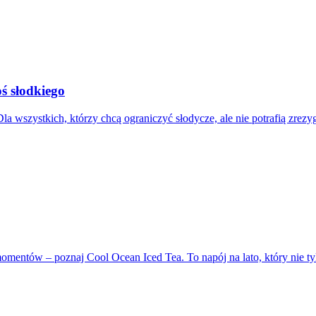
oś słodkiego
a wszystkich, którzy chcą ograniczyć słodycze, ale nie potrafią zrez
h momentów – poznaj Cool Ocean Iced Tea. To napój na lato, który ni