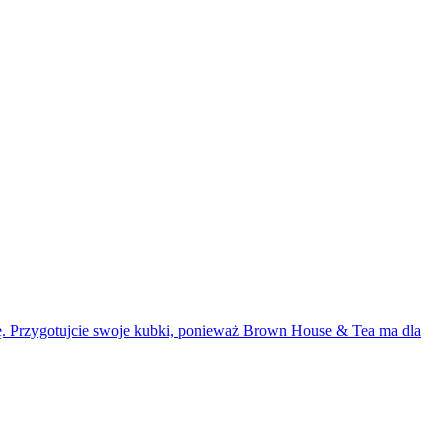
hę. Przygotujcie swoje kubki, ponieważ Brown House & Tea ma dla