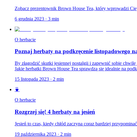
Zobacz prezentownik Brown House Tea, który wprowadzi Cię
6 grudnia 2023
·
3
min
O herbacie
Poznaj herbaty na podkręcenie listopadowego na
By złagodzić skutki jesiennej nostalgii i zapewnić sobie chwi
Jakie herbatki Brown House Tea sprawdzą się idealnie na podkr
15 listopada 2023
·
2
min
🍵
O herbacie
Rozgrzej się! 4 herbaty na jesień
Jesień to czas, kiedy chłód zaczyna coraz bardziej przypomina
19 października 2023
·
2
min