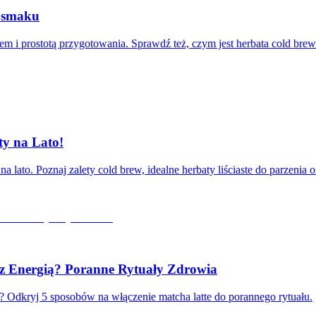
e smaku
em i prostotą przygotowania. Sprawdź też, czym jest herbata cold bre
ty na Lato!
 lato. Poznaj zalety cold brew, idealne herbaty liściaste do parzenia 
z Energią? Poranne Rytuały Zdrowia
ń? Odkryj 5 sposobów na włączenie matcha latte do porannego rytuału.