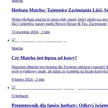
Matcha
Herbata Matcha: Tajemnice Zacieniania Liści, 
Wstęp Herbata matcha to niezwykły napój, który zdobywa serca
liści i sekretów naszej marki Brown House & Tea. Zacienianie L
13 kwietnia 2024
·
2
min
Matcha
Czy Matcha jest lepsza od kawy?
Dlaczego Matcha jest świetna dla Twojego zdrowia i energii? M
swój wyjątkowy smak, ale także ze względu na liczne korzyści 
9 lutego 2024
·
2
min
O herbacie
Prezentownik dla fanów herbaty: Odkryj świąt