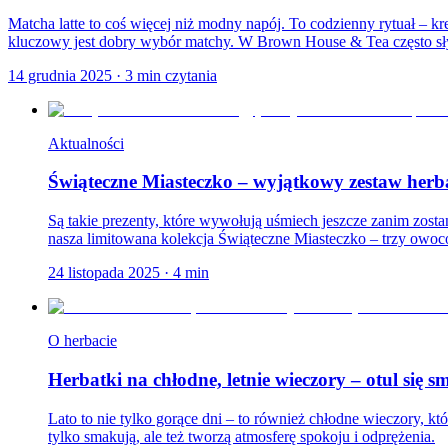
Matcha latte to coś więcej niż modny napój. To codzienny rytuał – 
kluczowy jest dobry wybór matchy. W Brown House & Tea często sł
14 grudnia 2025
·
3
min czytania
Aktualności
Świąteczne Miasteczko – wyjątkowy zestaw herb
Są takie prezenty, które wywołują uśmiech jeszcze zanim zostan
nasza limitowana kolekcja Świąteczne Miasteczko – trzy owoc
24 listopada 2025
·
4
min
O herbacie
Herbatki na chłodne, letnie wieczory – otul się
Lato to nie tylko gorące dni – to również chłodne wieczory, któ
tylko smakują, ale też tworzą atmosferę spokoju i odprężenia.