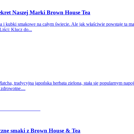
Sekret Naszej Marki Brown House Tea
 i kubki smakowe na całym świecie. Ale jak właściwie powstaje ta ma
iści: Klucz do...
atcha, tradycyjna japońska herbata zielona, stała się popularnym nap
zdrowotne....
eczne smaki z Brown House & Tea