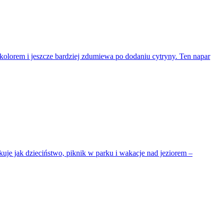
 kolorem i jeszcze bardziej zdumiewa po dodaniu cytryny. Ten napar
uje jak dzieciństwo, piknik w parku i wakacje nad jeziorem –