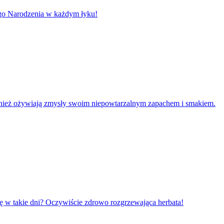
go Narodzenia w każdym łyku!
e również ożywiają zmysły swoim niepowtarzalnym zapachem i smakiem.
się w takie dni? Oczywiście zdrowo rozgrzewająca herbata!