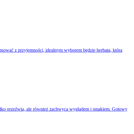
ygnować z przyjemności, idealnym wyborem będzie herbata, która
e tylko orzeźwia, ale również zachwyca wyglądem i smakiem. Gotowy