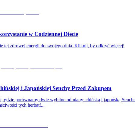
rzystanie w Codziennej Diecie
e tej zdrowej energii do swojego dnia. Kliknij, by odkryć więcej!
ińskiej i Japońskiej Senchy Przed Zakupem
bat, gdzie porównamy dwie wybitne odmiany: chińską i japońską Senc
ściwości tych herbat!...