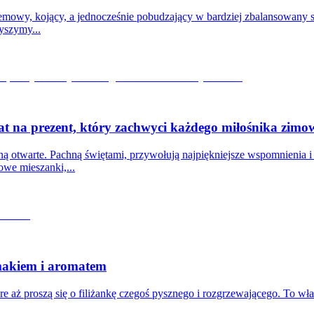
kremowy, kojący, a jednocześnie pobudzający w bardziej zbalansowany
yszymy...
at na prezent, który zachwyci każdego miłośnika zimo
ą otwarte. Pachną świętami, przywołują najpiękniejsze wspomnienia i sp
owe mieszanki,...
 smakiem i aromatem
re aż proszą się o filiżankę czegoś pysznego i rozgrzewającego. To właś