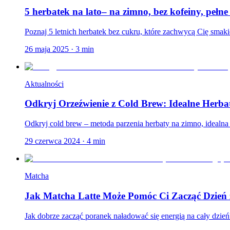
5 herbatek na lato– na zimno, bez kofeiny, pełn
Poznaj 5 letnich herbatek bez cukru, które zachwycą Cię smaki
26 maja 2025
·
3
min
Aktualności
Odkryj Orzeźwienie z Cold Brew: Idealne Herba
Odkryj cold brew – metoda parzenia herbaty na zimno, idealna na
29 czerwca 2024
·
4
min
Matcha
Jak Matcha Latte Może Pomóc Ci Zacząć Dzień 
Jak dobrze zacząć poranek naładować się energią na cały dzie