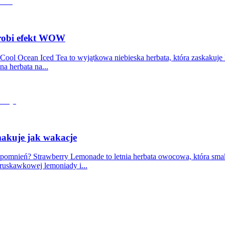
 robi efekt WOW
 Cool Ocean Iced Tea to wyjątkowa niebieska herbata, która zaskakuje
na herbata na...
makuje jak wakacje
spomnień? Strawberry Lemonade to letnia herbata owocowa, która smak
truskawkowej lemoniady i...