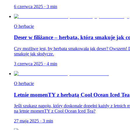
6 czerwca 2025
·
3
min
O herbacie
Deser w filiżance – herbata, która smakuje jak c
Czy możliwe jest, by herbata smakowała jak deser? Owszem! Dl
smakuje jak słodycze.
3 czerwca 2025
·
4
min
O herbacie
Letnie momenTY z herbatą Cool Ocean Iced Tea
Jeśli szukasz napoju, który doskonale dopełni każdy z letnic
na letnie momenTY z Cool Ocean Iced Tea?
27 maja 2025
·
3
min