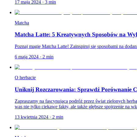
17 maja 2024
·
3
min
Matcha
Matcha Latte: 5 Kreatywnych Sposobów na Wyko
Poznaj magię Matcha Latte! Zainspiruj się sposobami na dodani
6 maja 2024
·
2
min
O herbacie
Uniknij Rozczarowania: Sprawdź Porównanie Ch
Zapraszamy na fascynującą podróż przez świat zielonych her
was nie tylko ciekawe fakty, ale także głębsze spojrzenie na wła
13 kwietnia 2024
·
2
min