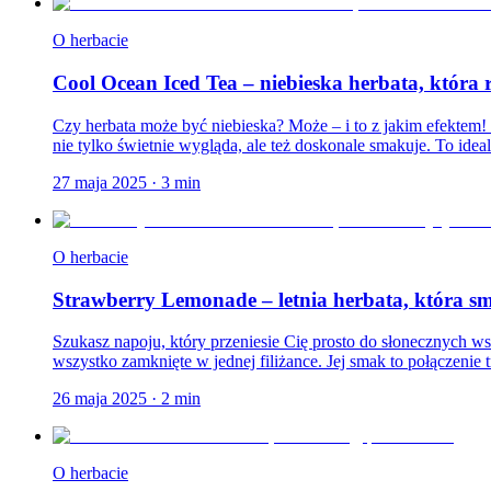
O herbacie
Cool Ocean Iced Tea – niebieska herbata, która
Czy herbata może być niebieska? Może – i to z jakim efektem!
nie tylko świetnie wygląda, ale też doskonale smakuje. To ideal
27 maja 2025
·
3
min
O herbacie
Strawberry Lemonade – letnia herbata, która s
Szukasz napoju, który przeniesie Cię prosto do słonecznych w
wszystko zamknięte w jednej filiżance. Jej smak to połączenie 
26 maja 2025
·
2
min
O herbacie