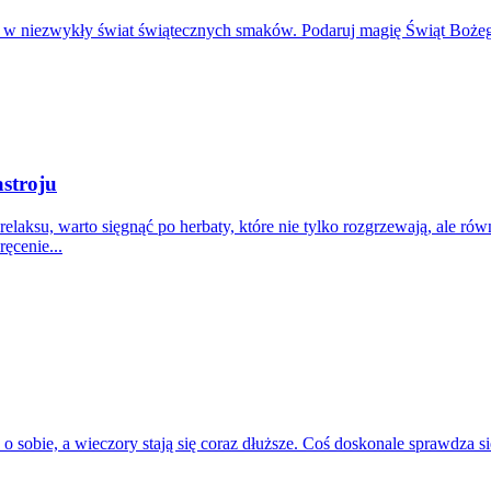
 w niezwykły świat świątecznych smaków. Podaruj magię Świąt Boże
stroju
lę relaksu, warto sięgnąć po herbaty, które nie tylko rozgrzewają, al
ęcenie...
ć o sobie, a wieczory stają się coraz dłuższe. Coś doskonale sprawdza 