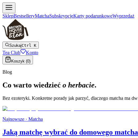
Sklep
Bestsellery
Matcha
Subskrypcje
Karty podarunkowe
Wyprzedaż
Szukaj
Ctrl K
Tea Club
Konto
Koszyk (
0
)
Blog
Co warto wiedzieć
o herbacie
.
Bez ezoteryki. Konkretne porady jak parzyć, dlaczego matcha ma dwa o
Najnowsze ·
Matcha
Jaką matchę wybrać do domowego matcha 