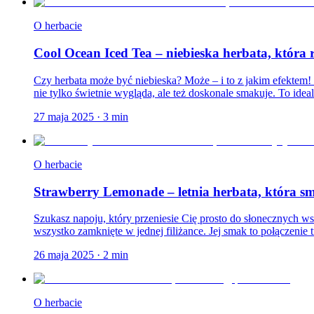
O herbacie
Cool Ocean Iced Tea – niebieska herbata, która
Czy herbata może być niebieska? Może – i to z jakim efektem!
nie tylko świetnie wygląda, ale też doskonale smakuje. To ideal
27 maja 2025
·
3
min
O herbacie
Strawberry Lemonade – letnia herbata, która s
Szukasz napoju, który przeniesie Cię prosto do słonecznych w
wszystko zamknięte w jednej filiżance. Jej smak to połączenie 
26 maja 2025
·
2
min
O herbacie