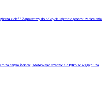
giczna zieleń? Zapraszamy do odkrycia tajemnic procesu zacieniania
ojem na całym świecie, zdobywając uznanie nie tylko ze względu na