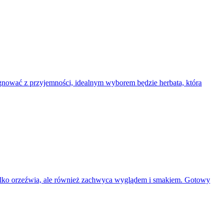
ygnować z przyjemności, idealnym wyborem będzie herbata, która
e tylko orzeźwia, ale również zachwyca wyglądem i smakiem. Gotowy