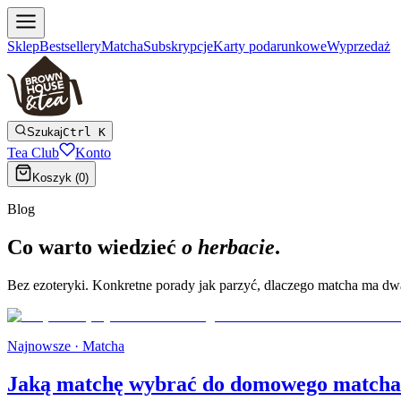
Sklep
Bestsellery
Matcha
Subskrypcje
Karty podarunkowe
Wyprzedaż
Szukaj
Ctrl K
Tea Club
Konto
Koszyk (
0
)
Blog
Co warto wiedzieć
o herbacie
.
Bez ezoteryki. Konkretne porady jak parzyć, dlaczego matcha ma dwa o
Najnowsze ·
Matcha
Jaką matchę wybrać do domowego matcha 