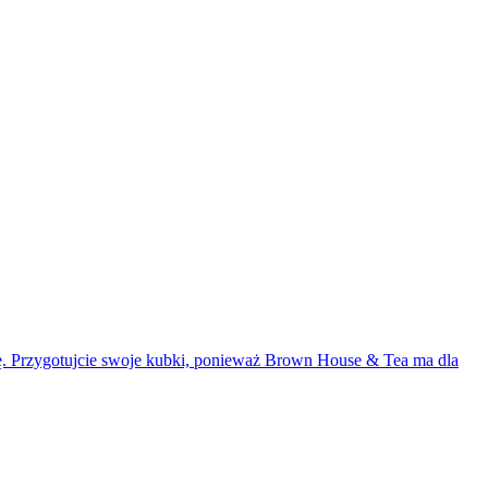
hę. Przygotujcie swoje kubki, ponieważ Brown House & Tea ma dla