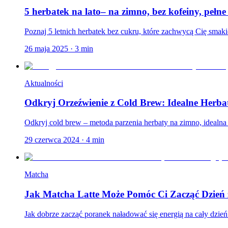
5 herbatek na lato– na zimno, bez kofeiny, pełn
Poznaj 5 letnich herbatek bez cukru, które zachwycą Cię smaki
26 maja 2025
·
3
min
Aktualności
Odkryj Orzeźwienie z Cold Brew: Idealne Herba
Odkryj cold brew – metoda parzenia herbaty na zimno, idealna na
29 czerwca 2024
·
4
min
Matcha
Jak Matcha Latte Może Pomóc Ci Zacząć Dzień 
Jak dobrze zacząć poranek naładować się energią na cały dzie