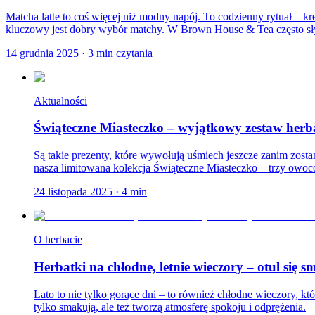
Matcha latte to coś więcej niż modny napój. To codzienny rytuał – 
kluczowy jest dobry wybór matchy. W Brown House & Tea często sł
14 grudnia 2025
·
3
min czytania
Aktualności
Świąteczne Miasteczko – wyjątkowy zestaw herb
Są takie prezenty, które wywołują uśmiech jeszcze zanim zostan
nasza limitowana kolekcja Świąteczne Miasteczko – trzy owoc
24 listopada 2025
·
4
min
O herbacie
Herbatki na chłodne, letnie wieczory – otul się
Lato to nie tylko gorące dni – to również chłodne wieczory, któ
tylko smakują, ale też tworzą atmosferę spokoju i odprężenia.