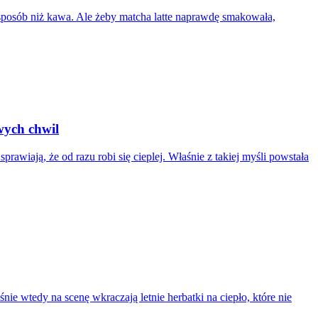
 sposób niż kawa. Ale żeby matcha latte naprawdę smakowała,
wych chwil
rawiają, że od razu robi się cieplej. Właśnie z takiej myśli powstała
nie wtedy na scenę wkraczają letnie herbatki na ciepło, które nie