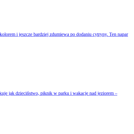
 kolorem i jeszcze bardziej zdumiewa po dodaniu cytryny. Ten napar
uje jak dzieciństwo, piknik w parku i wakacje nad jeziorem –