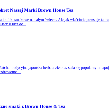
Sekret Naszej Marki Brown House Tea
 i kubki smakowe na całym świecie. Ale jak właściwie powstaje ta ma
iści: Klucz do...
atcha, tradycyjna japońska herbata zielona, stała się popularnym nap
zdrowotne....
eczne smaki z Brown House & Tea