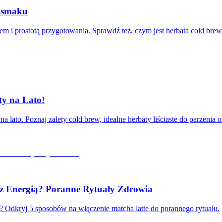
e smaku
em i prostotą przygotowania. Sprawdź też, czym jest herbata cold bre
ty na Lato!
 lato. Poznaj zalety cold brew, idealne herbaty liściaste do parzenia 
z Energią? Poranne Rytuały Zdrowia
ń? Odkryj 5 sposobów na włączenie matcha latte do porannego rytuału.