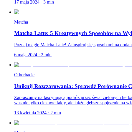
17 maja 2024
·
3
min
Matcha
Matcha Latte: 5 Kreatywnych Sposobów na Wyko
Poznaj magię Matcha Latte! Zainspiruj się sposobami na dodani
6 maja 2024
·
2
min
O herbacie
Uniknij Rozczarowania: Sprawdź Porównanie Ch
Zapraszamy na fascynującą podróż przez świat zielonych her
was nie tylko ciekawe fakty, ale także głębsze spojrzenie na wła
13 kwietnia 2024
·
2
min