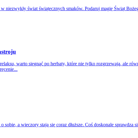
 w niezwykły świat świątecznych smaków. Podaruj magię Świąt Boże
stroju
lę relaksu, warto sięgnąć po herbaty, które nie tylko rozgrzewają, al
ęcenie...
ć o sobie, a wieczory stają się coraz dłuższe. Coś doskonale sprawdza 