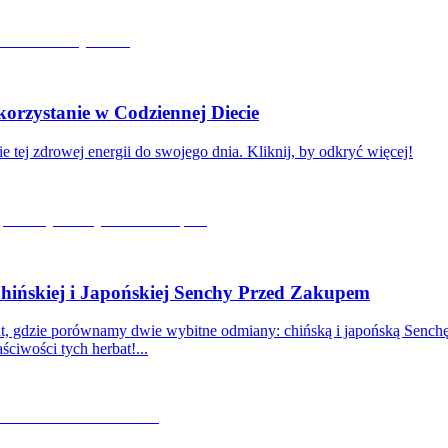
rzystanie w Codziennej Diecie
e tej zdrowej energii do swojego dnia. Kliknij, by odkryć więcej!
ińskiej i Japońskiej Senchy Przed Zakupem
bat, gdzie porównamy dwie wybitne odmiany: chińską i japońską Senc
ściwości tych herbat!...