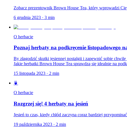
Zobacz prezentownik Brown House Tea, który wprowadzi Cię
6 grudnia 2023
·
3
min
O herbacie
Poznaj herbaty na podkręcenie listopadowego na
By złagodzić skutki jesiennej nostalgii i zapewnić sobie chwi
Jakie herbatki Brown House Tea sprawdzą się idealnie na podkr
15 listopada 2023
·
2
min
🍵
O herbacie
Rozgrzej się! 4 herbaty na jesień
Jesień to czas, kiedy chłód zaczyna coraz bardziej przypomina
19 października 2023
·
2
min