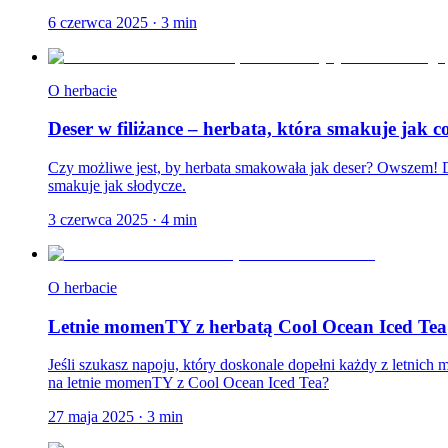
6 czerwca 2025
·
3
min
O herbacie
Deser w filiżance – herbata, która smakuje jak c
Czy możliwe jest, by herbata smakowała jak deser? Owszem! Dl
smakuje jak słodycze.
3 czerwca 2025
·
4
min
O herbacie
Letnie momenTY z herbatą Cool Ocean Iced Tea
Jeśli szukasz napoju, który doskonale dopełni każdy z letnic
na letnie momenTY z Cool Ocean Iced Tea?
27 maja 2025
·
3
min