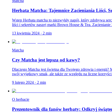
Matcha
Herbata Matcha: Tajemnice Zacieniania Liści, 
Wstęp Herbata matcha to niezwykły napój, który zdobywa serca
liści i sekretów naszej marki Brown House & Tea. Zacienianie L
13 kwietnia 2024
·
2
min
Matcha
Czy Matcha jest lepsza od kawy?
Dlaczego Matcha jest świetna dla Twojego zdrowia i energii? M
swój wyjątkowy smak, ale także ze względu na liczne korzyści 
9 lutego 2024
·
2
min
O herbacie
Prezentownik dla fanów herbaty: Odkryj świąt