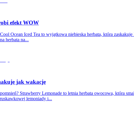
 robi efekt WOW
 Cool Ocean Iced Tea to wyjątkowa niebieska herbata, która zaskakuje
na herbata na...
makuje jak wakacje
spomnień? Strawberry Lemonade to letnia herbata owocowa, która smak
truskawkowej lemoniady i...