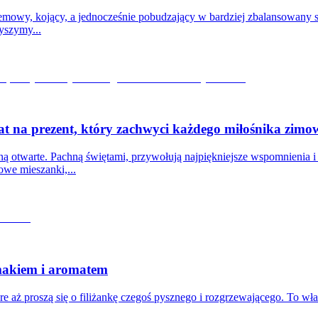
kremowy, kojący, a jednocześnie pobudzający w bardziej zbalansowany
yszymy...
at na prezent, który zachwyci każdego miłośnika zimo
ą otwarte. Pachną świętami, przywołują najpiękniejsze wspomnienia i sp
owe mieszanki,...
 smakiem i aromatem
re aż proszą się o filiżankę czegoś pysznego i rozgrzewającego. To właś