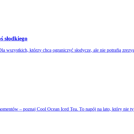
oś słodkiego
a wszystkich, którzy chcą ograniczyć słodycze, ale nie potrafią zrez
h momentów – poznaj Cool Ocean Iced Tea. To napój na lato, który ni