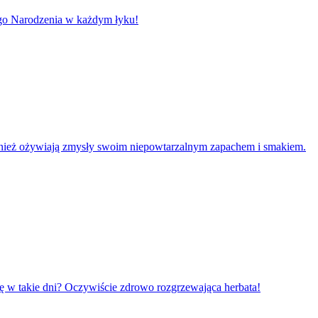
go Narodzenia w każdym łyku!
e również ożywiają zmysły swoim niepowtarzalnym zapachem i smakiem.
się w takie dni? Oczywiście zdrowo rozgrzewająca herbata!