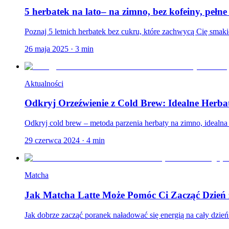
5 herbatek na lato– na zimno, bez kofeiny, pełn
Poznaj 5 letnich herbatek bez cukru, które zachwycą Cię smaki
26 maja 2025
·
3
min
Aktualności
Odkryj Orzeźwienie z Cold Brew: Idealne Herba
Odkryj cold brew – metoda parzenia herbaty na zimno, idealna na
29 czerwca 2024
·
4
min
Matcha
Jak Matcha Latte Może Pomóc Ci Zacząć Dzień 
Jak dobrze zacząć poranek naładować się energią na cały dzie