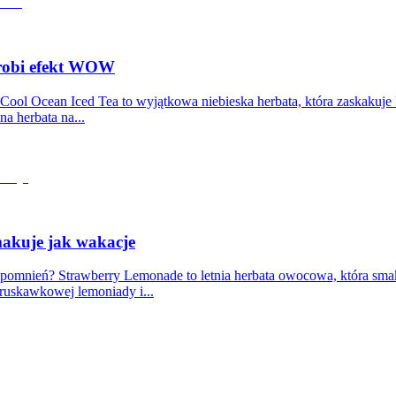
 robi efekt WOW
 Cool Ocean Iced Tea to wyjątkowa niebieska herbata, która zaskakuje
na herbata na...
makuje jak wakacje
spomnień? Strawberry Lemonade to letnia herbata owocowa, która smak
truskawkowej lemoniady i...