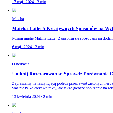
17 maja 2024
·
3
min
Matcha
Matcha Latte: 5 Kreatywnych Sposobów na Wyko
Poznaj magię Matcha Latte! Zainspiruj się sposobami na dodani
6 maja 2024
·
2
min
O herbacie
Uniknij Rozczarowania: Sprawdź Porównanie Ch
Zapraszamy na fascynującą podróż przez świat zielonych her
was nie tylko ciekawe fakty, ale także głębsze spojrzenie na wła
13 kwietnia 2024
·
2
min