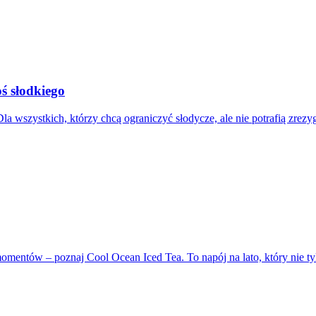
oś słodkiego
a wszystkich, którzy chcą ograniczyć słodycze, ale nie potrafią zrez
h momentów – poznaj Cool Ocean Iced Tea. To napój na lato, który ni