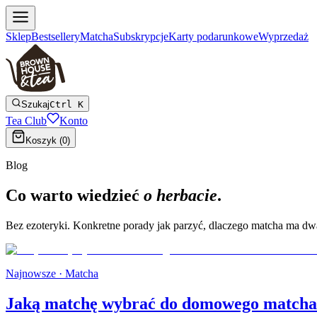
Sklep
Bestsellery
Matcha
Subskrypcje
Karty podarunkowe
Wyprzedaż
Szukaj
Ctrl K
Tea Club
Konto
Koszyk (
0
)
Blog
Co warto wiedzieć
o herbacie
.
Bez ezoteryki. Konkretne porady jak parzyć, dlaczego matcha ma dwa o
Najnowsze ·
Matcha
Jaką matchę wybrać do domowego matcha 