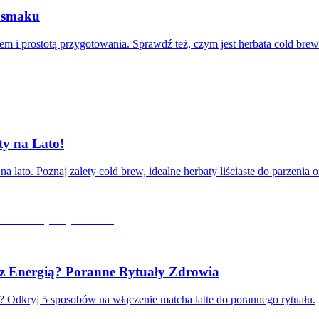
e smaku
em i prostotą przygotowania. Sprawdź też, czym jest herbata cold bre
ty na Lato!
 lato. Poznaj zalety cold brew, idealne herbaty liściaste do parzenia 
z Energią? Poranne Rytuały Zdrowia
ń? Odkryj 5 sposobów na włączenie matcha latte do porannego rytuału.