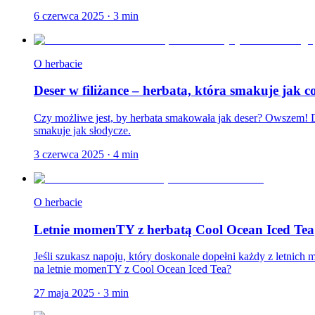
6 czerwca 2025
·
3
min
O herbacie
Deser w filiżance – herbata, która smakuje jak c
Czy możliwe jest, by herbata smakowała jak deser? Owszem! Dl
smakuje jak słodycze.
3 czerwca 2025
·
4
min
O herbacie
Letnie momenTY z herbatą Cool Ocean Iced Tea
Jeśli szukasz napoju, który doskonale dopełni każdy z letnic
na letnie momenTY z Cool Ocean Iced Tea?
27 maja 2025
·
3
min