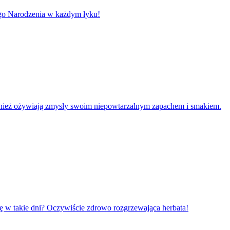
go Narodzenia w każdym łyku!
e również ożywiają zmysły swoim niepowtarzalnym zapachem i smakiem.
się w takie dni? Oczywiście zdrowo rozgrzewająca herbata!