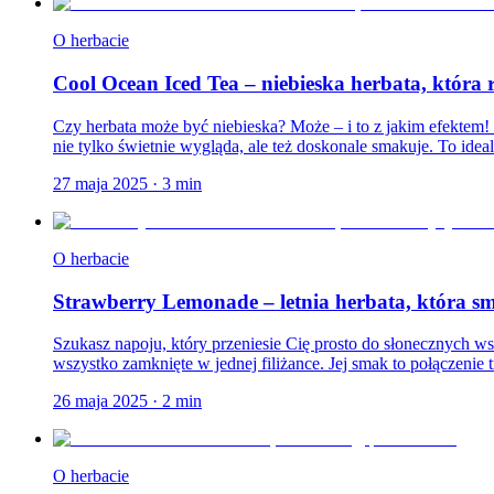
O herbacie
Cool Ocean Iced Tea – niebieska herbata, która
Czy herbata może być niebieska? Może – i to z jakim efektem!
nie tylko świetnie wygląda, ale też doskonale smakuje. To ideal
27 maja 2025
·
3
min
O herbacie
Strawberry Lemonade – letnia herbata, która s
Szukasz napoju, który przeniesie Cię prosto do słonecznych w
wszystko zamknięte w jednej filiżance. Jej smak to połączenie 
26 maja 2025
·
2
min
O herbacie