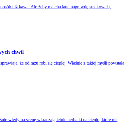
 sposób niż kawa. Ale żeby matcha latte naprawdę smakowała,
wych chwil
rawiają, że od razu robi się cieplej. Właśnie z takiej myśli powstała
nie wtedy na scenę wkraczają letnie herbatki na ciepło, które nie