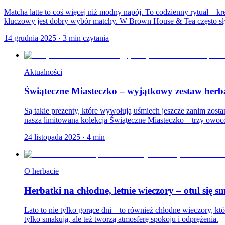
Matcha latte to coś więcej niż modny napój. To codzienny rytuał – 
kluczowy jest dobry wybór matchy. W Brown House & Tea często sł
14 grudnia 2025
·
3
min czytania
Aktualności
Świąteczne Miasteczko – wyjątkowy zestaw herb
Są takie prezenty, które wywołują uśmiech jeszcze zanim zostan
nasza limitowana kolekcja Świąteczne Miasteczko – trzy owoc
24 listopada 2025
·
4
min
O herbacie
Herbatki na chłodne, letnie wieczory – otul się
Lato to nie tylko gorące dni – to również chłodne wieczory, któ
tylko smakują, ale też tworzą atmosferę spokoju i odprężenia.