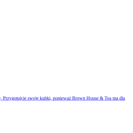
hę. Przygotujcie swoje kubki, ponieważ Brown House & Tea ma dla