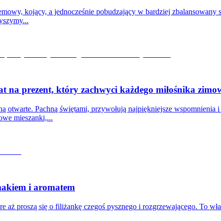
kremowy, kojący, a jednocześnie pobudzający w bardziej zbalansowany
yszymy...
at na prezent, który zachwyci każdego miłośnika zimo
ą otwarte. Pachną świętami, przywołują najpiękniejsze wspomnienia i sp
owe mieszanki,...
 smakiem i aromatem
re aż proszą się o filiżankę czegoś pysznego i rozgrzewającego. To właś