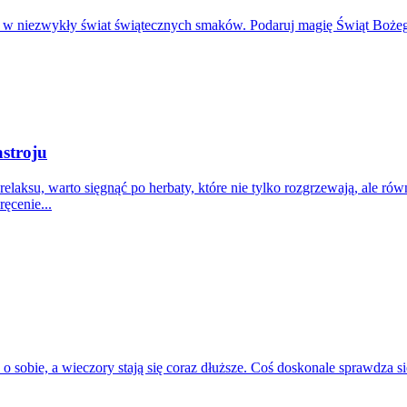
 w niezwykły świat świątecznych smaków. Podaruj magię Świąt Boże
stroju
lę relaksu, warto sięgnąć po herbaty, które nie tylko rozgrzewają, al
ęcenie...
ć o sobie, a wieczory stają się coraz dłuższe. Coś doskonale sprawdza 