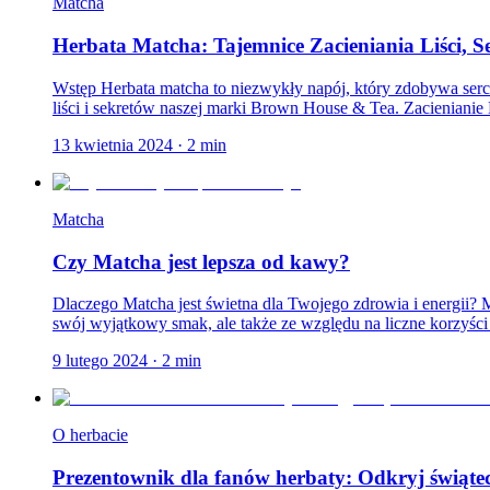
Matcha
Herbata Matcha: Tajemnice Zacieniania Liści, 
Wstęp Herbata matcha to niezwykły napój, który zdobywa serca
liści i sekretów naszej marki Brown House & Tea. Zacienianie L
13 kwietnia 2024
·
2
min
Matcha
Czy Matcha jest lepsza od kawy?
Dlaczego Matcha jest świetna dla Twojego zdrowia i energii? M
swój wyjątkowy smak, ale także ze względu na liczne korzyści 
9 lutego 2024
·
2
min
O herbacie
Prezentownik dla fanów herbaty: Odkryj świąt