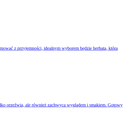
ygnować z przyjemności, idealnym wyborem będzie herbata, która
e tylko orzeźwia, ale również zachwyca wyglądem i smakiem. Gotowy