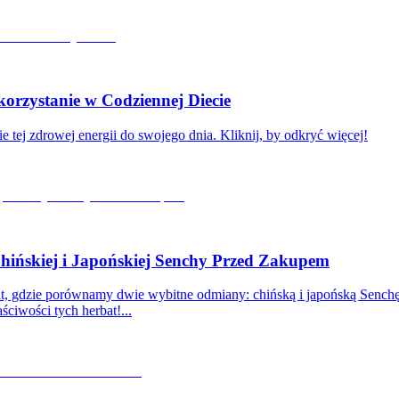
rzystanie w Codziennej Diecie
e tej zdrowej energii do swojego dnia. Kliknij, by odkryć więcej!
ińskiej i Japońskiej Senchy Przed Zakupem
bat, gdzie porównamy dwie wybitne odmiany: chińską i japońską Senc
ściwości tych herbat!...