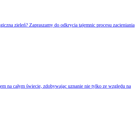
giczna zieleń? Zapraszamy do odkrycia tajemnic procesu zacieniania
ojem na całym świecie, zdobywając uznanie nie tylko ze względu na