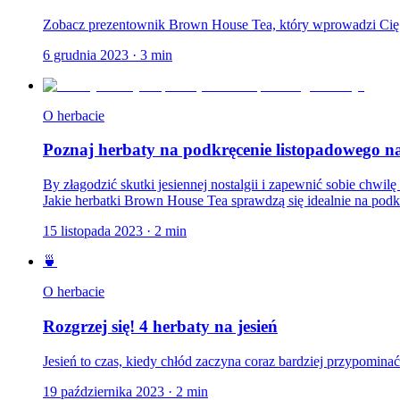
Zobacz prezentownik Brown House Tea, który wprowadzi Cię
6 grudnia 2023
·
3
min
O herbacie
Poznaj herbaty na podkręcenie listopadowego na
By złagodzić skutki jesiennej nostalgii i zapewnić sobie chwi
Jakie herbatki Brown House Tea sprawdzą się idealnie na podkr
15 listopada 2023
·
2
min
🍵
O herbacie
Rozgrzej się! 4 herbaty na jesień
Jesień to czas, kiedy chłód zaczyna coraz bardziej przypomina
19 października 2023
·
2
min