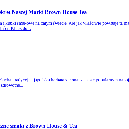
Sekret Naszej Marki Brown House Tea
 i kubki smakowe na całym świecie. Ale jak właściwie powstaje ta ma
iści: Klucz do...
atcha, tradycyjna japońska herbata zielona, stała się popularnym nap
zdrowotne....
eczne smaki z Brown House & Tea