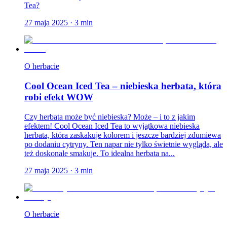
Tea?
27 maja 2025
·
3
min
O herbacie
Cool Ocean Iced Tea – niebieska herbata, która
robi efekt WOW
Czy herbata może być niebieska? Może – i to z jakim
efektem! Cool Ocean Iced Tea to wyjątkowa niebieska
herbata, która zaskakuje kolorem i jeszcze bardziej zdumiewa
po dodaniu cytryny. Ten napar nie tylko świetnie wygląda, ale
też doskonale smakuje. To idealna herbata na...
27 maja 2025
·
3
min
O herbacie