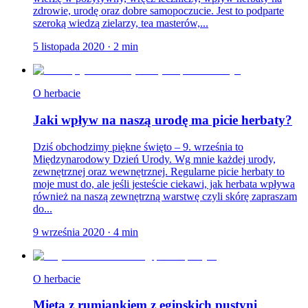
zdrowie, urodę oraz dobre samopoczucie. Jest to podparte
szeroką wiedzą zielarzy, tea masterów,...
5 listopada 2020
·
2
min
O herbacie
Jaki wpływ na naszą urodę ma picie herbaty?
Dziś obchodzimy piękne święto – 9. września to
Międzynarodowy Dzień Urody. Wg mnie każdej urody,
zewnętrznej oraz wewnętrznej. Regularne picie herbaty to
moje must do, ale jeśli jesteście ciekawi, jak herbata wpływa
również na naszą zewnętrzną warstwę czyli skórę zapraszam
do...
9 września 2020
·
4
min
O herbacie
Mięta z rumiankiem z egipskich pustyni