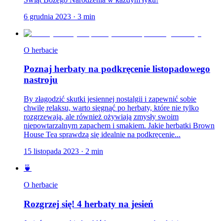
6 grudnia 2023
·
3
min
O herbacie
Poznaj herbaty na podkręcenie listopadowego
nastroju
By złagodzić skutki jesiennej nostalgii i zapewnić sobie
chwilę relaksu, warto sięgnąć po herbaty, które nie tylko
rozgrzewają, ale również ożywiają zmysły swoim
niepowtarzalnym zapachem i smakiem. Jakie herbatki Brown
House Tea sprawdzą się idealnie na podkręcenie...
15 listopada 2023
·
2
min
🍵
O herbacie
Rozgrzej się! 4 herbaty na jesień