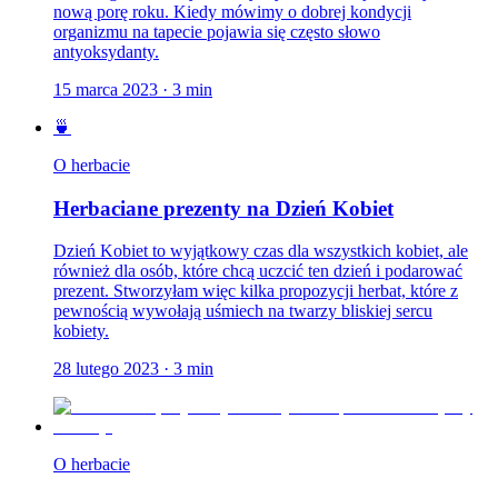
nową porę roku. Kiedy mówimy o dobrej kondycji
organizmu na tapecie pojawia się często słowo
antyoksydanty.
15 marca 2023
·
3
min
🍵
O herbacie
Herbaciane prezenty na Dzień Kobiet
Dzień Kobiet to wyjątkowy czas dla wszystkich kobiet, ale
również dla osób, które chcą uczcić ten dzień i podarować
prezent. Stworzyłam więc kilka propozycji herbat, które z
pewnością wywołają uśmiech na twarzy bliskiej sercu
kobiety.
28 lutego 2023
·
3
min
O herbacie