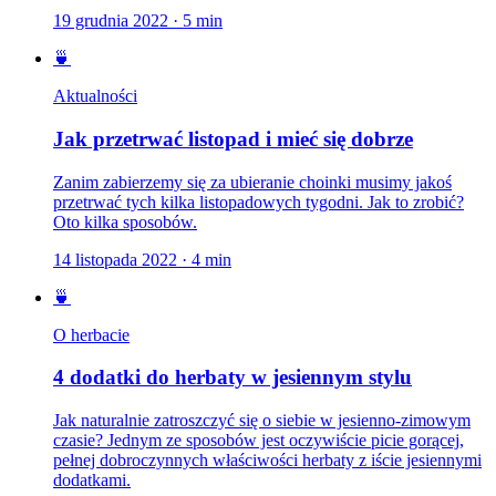
19 grudnia 2022
·
5
min
🍵
Aktualności
Jak przetrwać listopad i mieć się dobrze
Zanim zabierzemy się za ubieranie choinki musimy jakoś
przetrwać tych kilka listopadowych tygodni. Jak to zrobić?
Oto kilka sposobów.
14 listopada 2022
·
4
min
🍵
O herbacie
4 dodatki do herbaty w jesiennym stylu
Jak naturalnie zatroszczyć się o siebie w jesienno-zimowym
czasie? Jednym ze sposobów jest oczywiście picie gorącej,
pełnej dobroczynnych właściwości herbaty z iście jesiennymi
dodatkami.