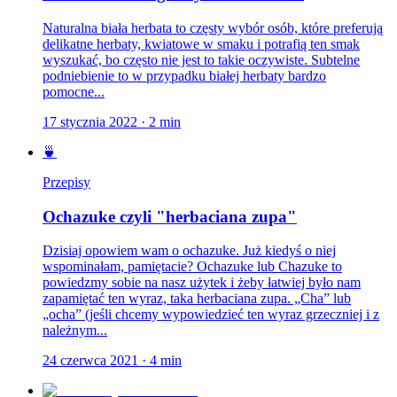
Naturalna biała herbata to częsty wybór osób, które preferują
delikatne herbaty, kwiatowe w smaku i potrafią ten smak
wyszukać, bo często nie jest to takie oczywiste. Subtelne
podniebienie to w przypadku białej herbaty bardzo
pomocne...
17 stycznia 2022
·
2
min
🍵
Przepisy
Ochazuke czyli "herbaciana zupa"
Dzisiaj opowiem wam o ochazuke. Już kiedyś o niej
wspominałam, pamiętacie? Ochazuke lub Chazuke to
powiedzmy sobie na nasz użytek i żeby łatwiej było nam
zapamiętać ten wyraz, taka herbaciana zupa. „Cha” lub
„ocha” (jeśli chcemy wypowiedzieć ten wyraz grzeczniej i z
należnym...
24 czerwca 2021
·
4
min