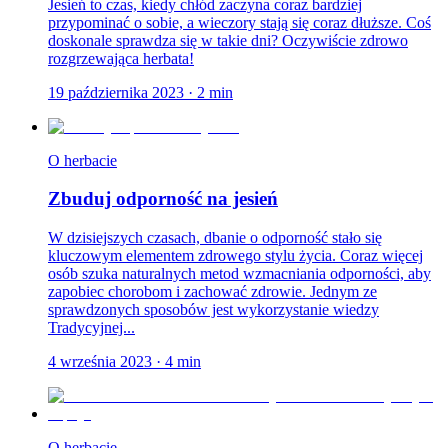
Jesień to czas, kiedy chłód zaczyna coraz bardziej
przypominać o sobie, a wieczory stają się coraz dłuższe. Coś
doskonale sprawdza się w takie dni? Oczywiście zdrowo
rozgrzewająca herbata!
19 października 2023
·
2
min
O herbacie
Zbuduj odporność na jesień
W dzisiejszych czasach, dbanie o odporność stało się
kluczowym elementem zdrowego stylu życia. Coraz więcej
osób szuka naturalnych metod wzmacniania odporności, aby
zapobiec chorobom i zachować zdrowie. Jednym ze
sprawdzonych sposobów jest wykorzystanie wiedzy
Tradycyjnej...
4 września 2023
·
4
min
O herbacie