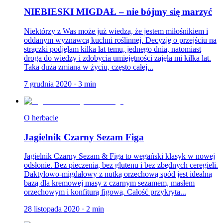
NIEBIESKI MIGDAŁ – nie bójmy się marzyć
Niektórzy z Was może już wiedzą, że jestem miłośnikiem i
oddanym wyznawcą kuchni roślinnej. Decyzję o przejściu na
strączki podjęłam kilka lat temu, jednego dnia, natomiast
droga do wiedzy i zdobycia umiejętności zajęła mi kilka lat.
Taka duża zmiana w życiu, często całej...
7 grudnia 2020
·
3
min
O herbacie
Jagielnik Czarny Sezam Figa
Jagielnik Czarny Sezam & Figa to wegański klasyk w nowej
odsłonie. Bez pieczenia, bez glutenu i bez zbędnych ceregieli.
Daktylowo-migdałowy z nutką orzechową spód jest idealną
bazą dla kremowej masy z czarnym sezamem, masłem
orzechowym i konfiturą figową. Całość przykryta...
28 listopada 2020
·
2
min