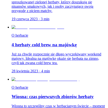
sproszkowanej zielonej herbaty, którzy doszukują się
niuansów smakowych, jak i osoby zaczynające swoją
przygodę z piciem matchy.
19 czerwca 2023
·
3
min
O herbacie
4 herbaty cold brew na majówkę
Już za chwilę rozpocznie się długo wyczekiwany weekend
majowy. Idealna na majówkę okaże się herbata na zimno,
czyli tak zwana cold brew tea.
28 kwietnia 2023
·
4
min
O herbacie
Wiosna: czas pierwszych zbiorów herbaty
Wiosna to szczególny czas w herbacianym świecie – moment