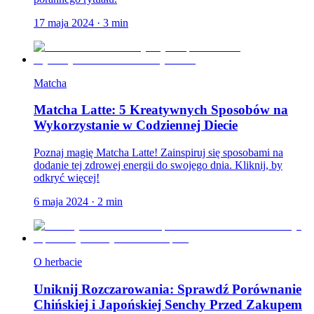
17 maja 2024
·
3
min
Matcha
Matcha Latte: 5 Kreatywnych Sposobów na
Wykorzystanie w Codziennej Diecie
Poznaj magię Matcha Latte! Zainspiruj się sposobami na
dodanie tej zdrowej energii do swojego dnia. Kliknij, by
odkryć więcej!
6 maja 2024
·
2
min
O herbacie
Uniknij Rozczarowania: Sprawdź Porównanie
Chińskiej i Japońskiej Senchy Przed Zakupem