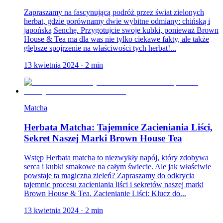
Zapraszamy na fascynującą podróż przez świat zielonych
herbat, gdzie porównamy dwie wybitne odmiany: chińską i
japońską Senchę. Przygotujcie swoje kubki, ponieważ Brown
House & Tea ma dla was nie tylko ciekawe fakty, ale także
głębsze spojrzenie na właściwości tych herbat!...
13 kwietnia 2024
·
2
min
Matcha
Herbata Matcha: Tajemnice Zacieniania Liści,
Sekret Naszej Marki Brown House Tea
Wstęp Herbata matcha to niezwykły napój, który zdobywa
serca i kubki smakowe na całym świecie. Ale jak właściwie
powstaje ta magiczna zieleń? Zapraszamy do odkrycia
tajemnic procesu zacieniania liści i sekretów naszej marki
Brown House & Tea. Zacienianie Liści: Klucz do...
13 kwietnia 2024
·
2
min