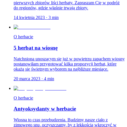
pierwszych zbiorów liści herbaty. Zapraszam Cię w podróż
do regionów, gdzie właśnie trwają zbiory.
14 kwietnia 2023
·
3
min
O herbacie
5 herbat na wiosnę
Natchniona unoszącym się już w powietrzu zapachem wiosny
postanowiłam przygotować kilka propozycji herbat, które
okażą się świetnym wyborem na najbliższe miesiące.
20 marca 2023
·
4
min
O herbacie
Antyoksydanty w herbacie
Wiosna to czas przebudzenia. Budzimy nasze ciało z
zimowego snu, oczyszczamy, by z lekkością wkroczyć w