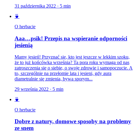
31 października 2022
·
5
min
🍵
O herbacie
Aaa…psik! Przepis na wspieranie odporności
jesienią
Mamy jesień! Przyznać się, kto jest jeszcze w lekkim szoku,
że to już końcówka września? Ta pora roku wymaga od nas
zatroszczenia się o siebie, o swoje zdrowie i samopoczucie. A
to, szczególnie na przełomie lata i jesieni, gdy aura
diametralnie się zmienia, bywa sporym...
29 września 2022
·
5
min
🍵
O herbacie
Dobre z natury, domowe sposoby na problemy
ze snem