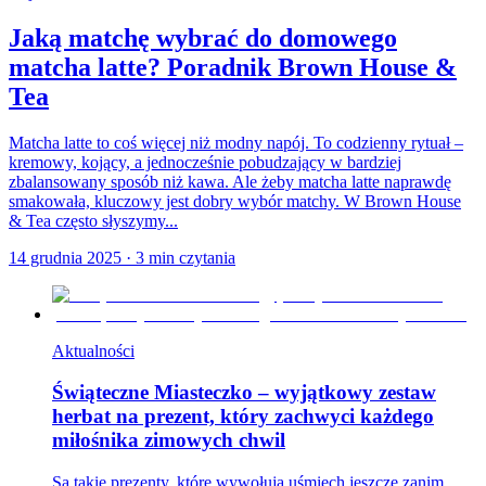
Jaką matchę wybrać do domowego
matcha latte? Poradnik Brown House &
Tea
Matcha latte to coś więcej niż modny napój. To codzienny rytuał –
kremowy, kojący, a jednocześnie pobudzający w bardziej
zbalansowany sposób niż kawa. Ale żeby matcha latte naprawdę
smakowała, kluczowy jest dobry wybór matchy. W Brown House
& Tea często słyszymy...
14 grudnia 2025
·
3
min czytania
Aktualności
Świąteczne Miasteczko – wyjątkowy zestaw
herbat na prezent, który zachwyci każdego
miłośnika zimowych chwil
Są takie prezenty, które wywołują uśmiech jeszcze zanim