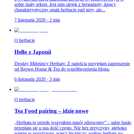
sobie mały sekret. Jest nim olejek z bergamoty, dający
charakterystyczny smak herbacie earl grey, ale...
7 listopada 2020
·
2
min
O herbacie
Hello z Japonii
Drodzy Miłośnicy Herbaty. Z radością przyjęłam zaproszenie
od Brown House & Tea do współtworzenia bloga.
6 listopada 2020
·
3
min
O herbacie
Tea Food pairing – idzie nowe
„Herbata to przede wszystkim napój zdrowotny” – takie hasło
przeplata się u nas dość często. Nie bez przyczyny, głęboko
wierzę w pozytywny, wręcz leczniczy, wpływ herbaty na