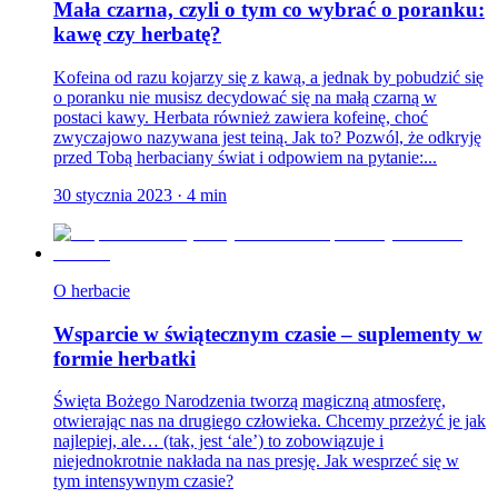
Mała czarna, czyli o tym co wybrać o poranku:
kawę czy herbatę?
Kofeina od razu kojarzy się z kawą, a jednak by pobudzić się
o poranku nie musisz decydować się na małą czarną w
postaci kawy. Herbata również zawiera kofeinę, choć
zwyczajowo nazywana jest teiną. Jak to? Pozwól, że odkryję
przed Tobą herbaciany świat i odpowiem na pytanie:...
30 stycznia 2023
·
4
min
O herbacie
Wsparcie w świątecznym czasie – suplementy w
formie herbatki
Święta Bożego Narodzenia tworzą magiczną atmosferę,
otwierając nas na drugiego człowieka. Chcemy przeżyć je jak
najlepiej, ale… (tak, jest ‘ale’) to zobowiązuje i
niejednokrotnie nakłada na nas presję. Jak wesprzeć się w
tym intensywnym czasie?