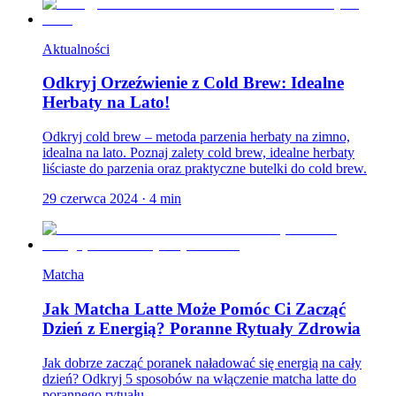
Aktualności
Odkryj Orzeźwienie z Cold Brew: Idealne
Herbaty na Lato!
Odkryj cold brew – metoda parzenia herbaty na zimno,
idealna na lato. Poznaj zalety cold brew, idealne herbaty
liściaste do parzenia oraz praktyczne butelki do cold brew.
29 czerwca 2024
·
4
min
Matcha
Jak Matcha Latte Może Pomóc Ci Zacząć
Dzień z Energią? Poranne Rytuały Zdrowia
Jak dobrze zacząć poranek naładować się energią na cały
dzień? Odkryj 5 sposobów na włączenie matcha latte do
porannego rytuału.