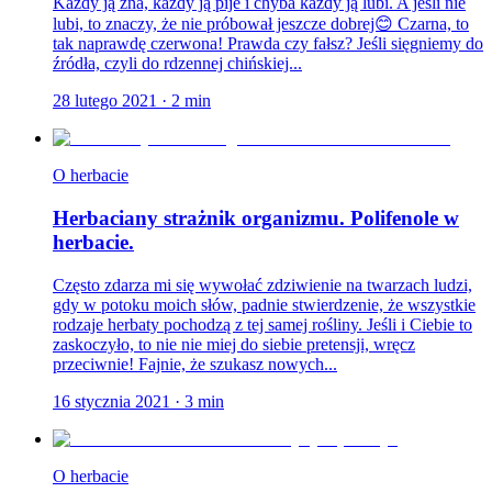
Każdy ją zna, każdy ją pije i chyba każdy ją lubi. A jeśli nie
lubi, to znaczy, że nie próbował jeszcze dobrej😊 Czarna, to
tak naprawdę czerwona! Prawda czy fałsz? Jeśli sięgniemy do
źródła, czyli do rdzennej chińskiej...
28 lutego 2021
·
2
min
O herbacie
Herbaciany strażnik organizmu. Polifenole w
herbacie.
Często zdarza mi się wywołać zdziwienie na twarzach ludzi,
gdy w potoku moich słów, padnie stwierdzenie, że wszystkie
rodzaje herbaty pochodzą z tej samej rośliny. Jeśli i Ciebie to
zaskoczyło, to nie nie miej do siebie pretensji, wręcz
przeciwnie! Fajnie, że szukasz nowych...
16 stycznia 2021
·
3
min
O herbacie