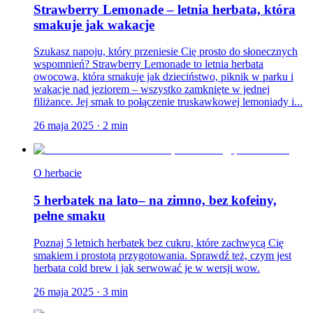
Strawberry Lemonade – letnia herbata, która
smakuje jak wakacje
Szukasz napoju, który przeniesie Cię prosto do słonecznych
wspomnień? Strawberry Lemonade to letnia herbata
owocowa, która smakuje jak dzieciństwo, piknik w parku i
wakacje nad jeziorem – wszystko zamknięte w jednej
filiżance. Jej smak to połączenie truskawkowej lemoniady i...
26 maja 2025
·
2
min
O herbacie
5 herbatek na lato– na zimno, bez kofeiny,
pełne smaku
Poznaj 5 letnich herbatek bez cukru, które zachwycą Cię
smakiem i prostotą przygotowania. Sprawdź też, czym jest
herbata cold brew i jak serwować je w wersji wow.
26 maja 2025
·
3
min