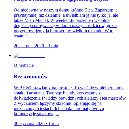
Od niedawna w naszym domu króluje Clea. Zaparzam ją
przynajmniej raz dziennie, a uwielbiam ją nie tylko ja, ale
także Mia i Michał. W weekendy parzenie i wspólna
degustacja odbywa się w domu naszych rodziców, gdzie
przygotowujemy ją hurtowo, w wielkim dzbanie. W te
ostatnie...
20 sierpnia 2020
·
3
min
O herbacie
Bez aromatów
W BH&T stawiamy na prostotę. To właśnie w niej szukamy
smaku i aromatu. Tworząc blendy korzystamy z
doświadczenia i wiedzy prawdziwych zielarzy i tea masterów.
Z wyczuciem łączymy składniki opierając się na
niezliczonych testach. Ich smaki i aromaty tworzą
kompozycję smakową,...
30 stycznia 2020
·
1
min