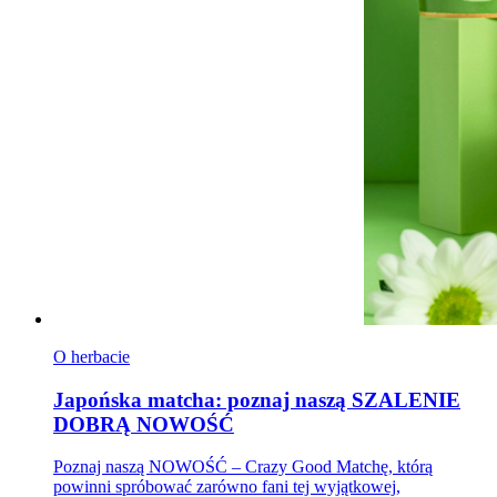
O herbacie
Japońska matcha: poznaj naszą SZALENIE
DOBRĄ NOWOŚĆ
Poznaj naszą NOWOŚĆ – Crazy Good Matchę, którą
powinni spróbować zarówno fani tej wyjątkowej,