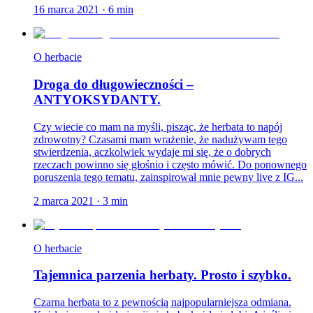
16 marca 2021
·
6
min
O herbacie
Droga do długowieczności –
ANTYOKSYDANTY.
Czy wiecie co mam na myśli, pisząc, że herbata to napój
zdrowotny? Czasami mam wrażenie, że nadużywam tego
stwierdzenia, aczkolwiek wydaje mi się, że o dobrych
rzeczach powinno się głośnio i często mówić. Do ponownego
poruszenia tego tematu, zainspirował mnie pewny live z IG...
2 marca 2021
·
3
min
O herbacie
Tajemnica parzenia herbaty. Prosto i szybko.
Czarna herbata to z pewnością najpopularniejsza odmiana.