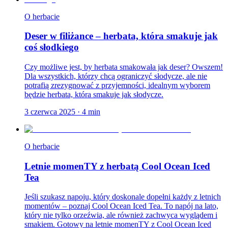
O herbacie
Deser w filiżance – herbata, która smakuje jak
coś słodkiego
Czy możliwe jest, by herbata smakowała jak deser? Owszem!
Dla wszystkich, którzy chcą ograniczyć słodycze, ale nie
potrafią zrezygnować z przyjemności, idealnym wyborem
będzie herbata, która smakuje jak słodycze.
3 czerwca 2025
·
4
min
O herbacie
Letnie momenTY z herbatą Cool Ocean Iced
Tea
Jeśli szukasz napoju, który doskonale dopełni każdy z letnich
momentów – poznaj Cool Ocean Iced Tea. To napój na lato,
który nie tylko orzeźwia, ale również zachwyca wyglądem i
smakiem. Gotowy na letnie momenTY z Cool Ocean Iced