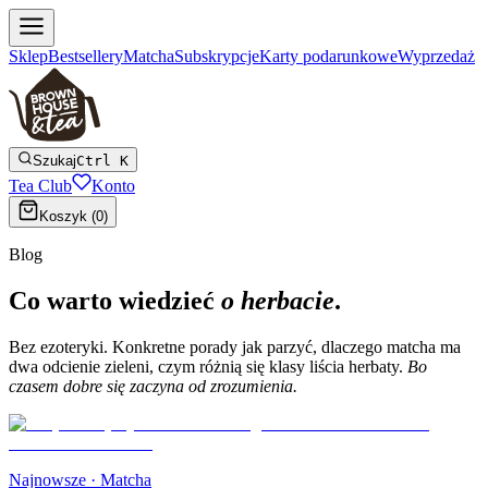
Sklep
Bestsellery
Matcha
Subskrypcje
Karty podarunkowe
Wyprzedaż
Szukaj
Ctrl K
Tea Club
Konto
Koszyk (
0
)
Blog
Co warto wiedzieć
o herbacie
.
Bez ezoteryki. Konkretne porady jak parzyć, dlaczego matcha ma
dwa odcienie zieleni, czym różnią się klasy liścia herbaty.
Bo
czasem dobre się zaczyna od zrozumienia.
Najnowsze ·
Matcha