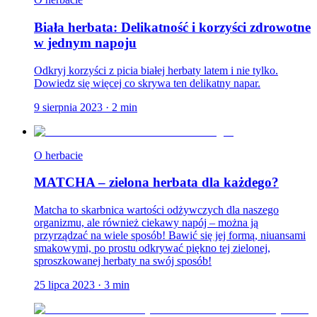
Biała herbata: Delikatność i korzyści zdrowotne
w jednym napoju
Odkryj korzyści z picia białej herbaty latem i nie tylko.
Dowiedz się więcej co skrywa ten delikatny napar.
9 sierpnia 2023
·
2
min
O herbacie
MATCHA – zielona herbata dla każdego?
Matcha to skarbnica wartości odżywczych dla naszego
organizmu, ale również ciekawy napój – można ją
przyrządzać na wiele sposób! Bawić się jej formą, niuansami
smakowymi, po prostu odkrywać piękno tej zielonej,
sproszkowanej herbaty na swój sposób!
25 lipca 2023
·
3
min