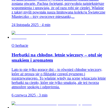
zostaną otwarte. Pachną świętami, przywołują najpiękniejsze
wspomnienia i sprawiają, że od razu robi się cieplej. Właśnie
z takiej myśli powstała nasza limitowana kolekcja Świąteczne
Miasteczko – trzy owocowe mieszanki,...
24 listopada 2025
·
4
min
O herbacie
Herbatki na chłodne, letnie wieczory – otul się
smakiem i aromatem
Lato to nie tylko gorące dni – to również chłodne wieczory,
które aż proszą się o filiżankę czegoś pysznego i
rozgrzewającego. To właśnie wtedy na scenę wkraczają letnie
herbatki na ciepło, które nie tylko smakują, ale też tworzą
atmosferę spokoju i odprężenia.
6 czerwca 2025
·
3
min