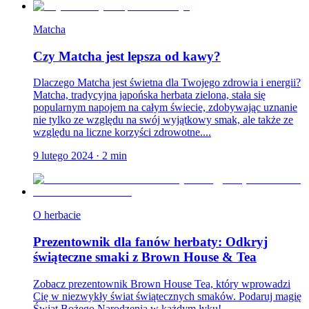
Matcha
Czy Matcha jest lepsza od kawy?
Dlaczego Matcha jest świetna dla Twojego zdrowia i energii?
Matcha, tradycyjna japońska herbata zielona, stała się
popularnym napojem na całym świecie, zdobywając uznanie
nie tylko ze względu na swój wyjątkowy smak, ale także ze
względu na liczne korzyści zdrowotne....
9 lutego 2024
·
2
min
O herbacie
Prezentownik dla fanów herbaty: Odkryj
świąteczne smaki z Brown House & Tea
Zobacz prezentownik Brown House Tea, który wprowadzi
Cię w niezwykły świat świątecznych smaków. Podaruj magię
Świąt Bożego Narodzenia w każdym łyku!