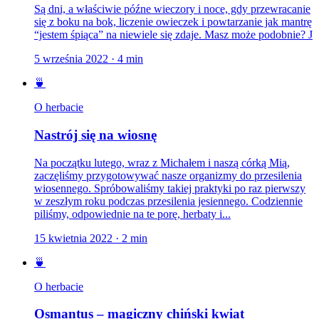
Są dni, a właściwie późne wieczory i noce, gdy przewracanie
się z boku na bok, liczenie owieczek i powtarzanie jak mantrę
“jestem śpiąca” na niewiele się zdaje. Masz może podobnie? J
5 września 2022
·
4
min
🍵
O herbacie
Nastrój się na wiosnę
Na początku lutego, wraz z Michałem i naszą córką Mią,
zaczęliśmy przygotowywać nasze organizmy do przesilenia
wiosennego. Spróbowaliśmy takiej praktyki po raz pierwszy
w zeszłym roku podczas przesilenia jesiennego. Codziennie
piliśmy, odpowiednie na te porę, herbaty i...
15 kwietnia 2022
·
2
min
🍵
O herbacie
Osmantus – magiczny chiński kwiat