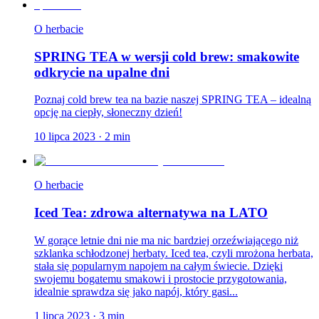
O herbacie
SPRING TEA w wersji cold brew: smakowite
odkrycie na upalne dni
Poznaj cold brew tea na bazie naszej SPRING TEA – idealną
opcję na ciepły, słoneczny dzień!
10 lipca 2023
·
2
min
O herbacie
Iced Tea: zdrowa alternatywa na LATO
W gorące letnie dni nie ma nic bardziej orzeźwiającego niż
szklanka schłodzonej herbaty. Iced tea, czyli mrożona herbata,
stała się popularnym napojem na całym świecie. Dzięki
swojemu bogatemu smakowi i prostocie przygotowania,
idealnie sprawdza się jako napój, który gasi...
1 lipca 2023
·
3
min