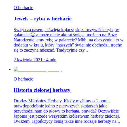
O herbacie
Jewels – ryba w herbacie
Święta za pasem, a święta kojarzą się z. oczywiście rybą w
galarecie 🙂 a może nie te akurat święta, może to na Boże
Narodzenie jemy rybę w galarecie? Mhh, na obczyźnie i to w
dodatku w kraju, który “naszych” świąt nie obchodzi, trochę
się to zaczyna mieszać. Tradycyjnie czy...
2 kwietnia 2021
·
4
min
O herbacie
Historia zielonej herbaty
Drodzy Miłośnicy Herbaty, Kiedy myślimy o Japonii,
prawdopodobnie jedno z pierwszych skojarzeń jakie
przychodzi nam do głowy to herbata, prawda? Oczywiście
Japonia jest przede wszystkim królestwem herbaty zielonej.
Owszem, Japończycy cenią także inne rodzaje herbaty na...