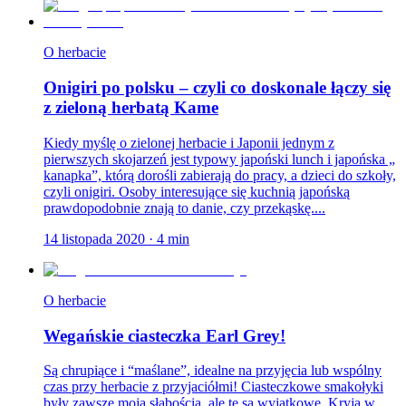
O herbacie
Onigiri po polsku – czyli co doskonale łączy się
z zieloną herbatą Kame
Kiedy myślę o zielonej herbacie i Japonii jednym z
pierwszych skojarzeń jest typowy japoński lunch i japońska „
kanapka”, którą dorośli zabierają do pracy, a dzieci do szkoły,
czyli onigiri. Osoby interesujące się kuchnią japońską
prawdopodobnie znają to danie, czy przekąskę....
14 listopada 2020
·
4
min
O herbacie
Wegańskie ciasteczka Earl Grey!
Są chrupiące i “maślane”, idealne na przyjęcia lub wspólny
czas przy herbacie z przyjaciółmi! Ciasteczkowe smakołyki
były zawsze moją słabością, ale te są wyjątkowe. Kryją w