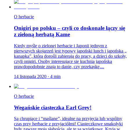
O herbacie
Onigiri po polsku – czyli co doskonale łączy się
z zieloną herbatą Kame
Kiedy myślę o zielonej herbacie i Japonii jednym z
pierwszych skojarzeń jest typowy japoński lunch i japońska „
kanapka”, którą dorośli zabierają do pracy, a dzieci do szkoły,
czyli onigiri. Osoby interesujące się kuchnią japońską
prawdopodobnie znają to danie, czy przekąskę....
14 listopada 2020
·
4
min
O herbacie
Wegańskie ciasteczka Earl Grey!
Są chrupiące i “maślane”, idealne na przyjęcia lub wspólny
czas przy herbacie z przyjaciółmi! Ciasteczkowe smakołyki
były zawsze moją słabością, ale te są wyjątkowe. Kryją w