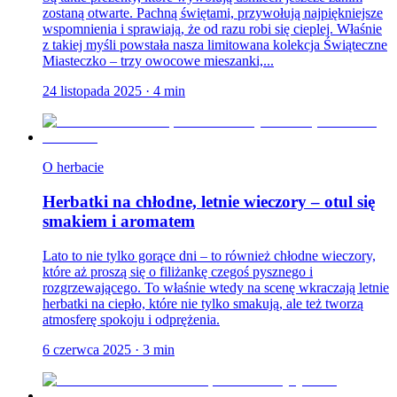
zostaną otwarte. Pachną świętami, przywołują najpiękniejsze
wspomnienia i sprawiają, że od razu robi się cieplej. Właśnie
z takiej myśli powstała nasza limitowana kolekcja Świąteczne
Miasteczko – trzy owocowe mieszanki,...
24 listopada 2025
·
4
min
O herbacie
Herbatki na chłodne, letnie wieczory – otul się
smakiem i aromatem
Lato to nie tylko gorące dni – to również chłodne wieczory,
które aż proszą się o filiżankę czegoś pysznego i
rozgrzewającego. To właśnie wtedy na scenę wkraczają letnie
herbatki na ciepło, które nie tylko smakują, ale też tworzą
atmosferę spokoju i odprężenia.
6 czerwca 2025
·
3
min