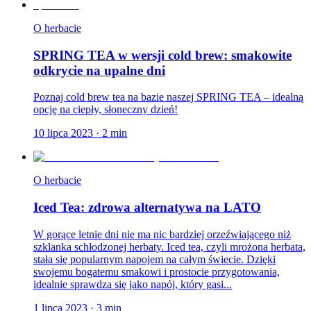
O herbacie
SPRING TEA w wersji cold brew: smakowite
odkrycie na upalne dni
Poznaj cold brew tea na bazie naszej SPRING TEA – idealną
opcję na ciepły, słoneczny dzień!
10 lipca 2023
·
2
min
O herbacie
Iced Tea: zdrowa alternatywa na LATO
W gorące letnie dni nie ma nic bardziej orzeźwiającego niż
szklanka schłodzonej herbaty. Iced tea, czyli mrożona herbata,
stała się popularnym napojem na całym świecie. Dzięki
swojemu bogatemu smakowi i prostocie przygotowania,
idealnie sprawdza się jako napój, który gasi...
1 lipca 2023
·
3
min