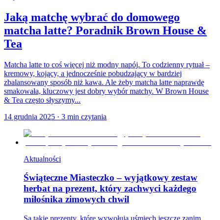
Jaką matchę wybrać do domowego
matcha latte? Poradnik Brown House &
Tea
Matcha latte to coś więcej niż modny napój. To codzienny rytuał –
kremowy, kojący, a jednocześnie pobudzający w bardziej
zbalansowany sposób niż kawa. Ale żeby matcha latte naprawdę
smakowała, kluczowy jest dobry wybór matchy. W Brown House
& Tea często słyszymy...
14 grudnia 2025
·
3
min czytania
Aktualności
Świąteczne Miasteczko – wyjątkowy zestaw
herbat na prezent, który zachwyci każdego
miłośnika zimowych chwil
Są takie prezenty, które wywołują uśmiech jeszcze zanim