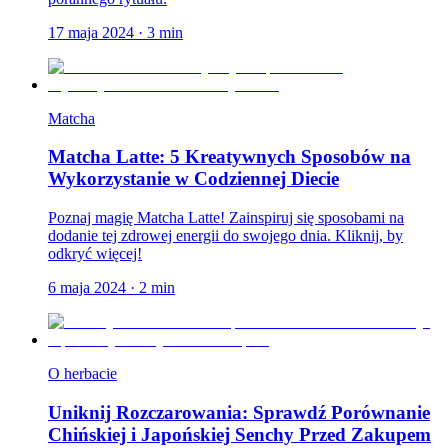
17 maja 2024
·
3
min
Matcha
Matcha Latte: 5 Kreatywnych Sposobów na
Wykorzystanie w Codziennej Diecie
Poznaj magię Matcha Latte! Zainspiruj się sposobami na
dodanie tej zdrowej energii do swojego dnia. Kliknij, by
odkryć więcej!
6 maja 2024
·
2
min
O herbacie
Uniknij Rozczarowania: Sprawdź Porównanie
Chińskiej i Japońskiej Senchy Przed Zakupem