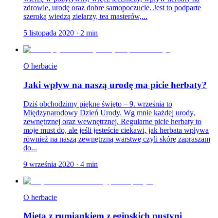
zdrowie, urodę oraz dobre samopoczucie. Jest to podparte
szeroką wiedzą zielarzy, tea masterów,...
5 listopada 2020
·
2
min
O herbacie
Jaki wpływ na naszą urodę ma picie herbaty?
Dziś obchodzimy piękne święto – 9. września to
Międzynarodowy Dzień Urody. Wg mnie każdej urody,
zewnętrznej oraz wewnętrznej. Regularne picie herbaty to
moje must do, ale jeśli jesteście ciekawi, jak herbata wpływa
również na naszą zewnętrzną warstwę czyli skórę zapraszam
do...
9 września 2020
·
4
min
O herbacie
Mięta z rumiankiem z egipskich pustyni