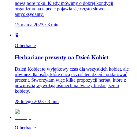
nową porę roku. Kiedy mówimy o dobrej kondycji
organizmu na tapecie pojawia się często słowo
antyoksydanty.
15 marca 2023
·
3
min
🍵
O herbacie
Herbaciane prezenty na Dzień Kobiet
Dzień Kobiet to wyjątkowy czas dla wszystkich kobiet, ale
również dla osób, które chcą uczcić ten dzień i podarować
prezent. Stworzyłam więc kilka propozycji herbat, które z
pewnością wywołają uśmiech na twarzy bliskiej sercu
kobiety.
28 lutego 2023
·
3
min
O herbacie