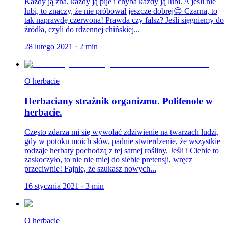
Każdy ją zna, każdy ją pije i chyba każdy ją lubi. A jeśli nie
lubi, to znaczy, że nie próbował jeszcze dobrej😊 Czarna, to
tak naprawdę czerwona! Prawda czy fałsz? Jeśli sięgniemy do
źródła, czyli do rdzennej chińskiej...
28 lutego 2021
·
2
min
O herbacie
Herbaciany strażnik organizmu. Polifenole w
herbacie.
Często zdarza mi się wywołać zdziwienie na twarzach ludzi,
gdy w potoku moich słów, padnie stwierdzenie, że wszystkie
rodzaje herbaty pochodzą z tej samej rośliny. Jeśli i Ciebie to
zaskoczyło, to nie nie miej do siebie pretensji, wręcz
przeciwnie! Fajnie, że szukasz nowych...
16 stycznia 2021
·
3
min
O herbacie