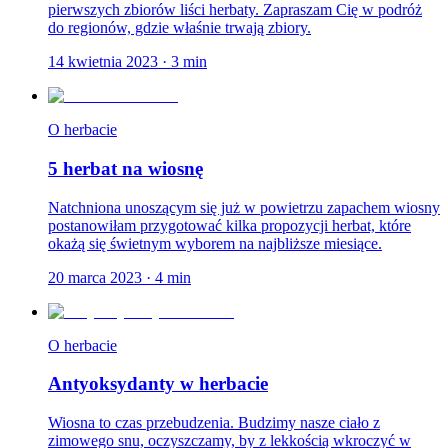
pierwszych zbiorów liści herbaty. Zapraszam Cię w podróż
do regionów, gdzie właśnie trwają zbiory.
14 kwietnia 2023
·
3
min
O herbacie
5 herbat na wiosnę
Natchniona unoszącym się już w powietrzu zapachem wiosny
postanowiłam przygotować kilka propozycji herbat, które
okażą się świetnym wyborem na najbliższe miesiące.
20 marca 2023
·
4
min
O herbacie
Antyoksydanty w herbacie
Wiosna to czas przebudzenia. Budzimy nasze ciało z
zimowego snu, oczyszczamy, by z lekkością wkroczyć w