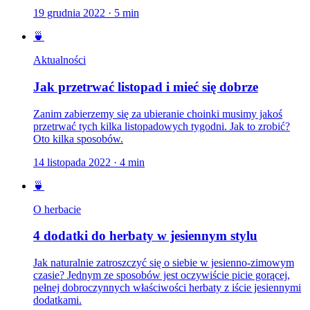
19 grudnia 2022
·
5
min
🍵
Aktualności
Jak przetrwać listopad i mieć się dobrze
Zanim zabierzemy się za ubieranie choinki musimy jakoś
przetrwać tych kilka listopadowych tygodni. Jak to zrobić?
Oto kilka sposobów.
14 listopada 2022
·
4
min
🍵
O herbacie
4 dodatki do herbaty w jesiennym stylu
Jak naturalnie zatroszczyć się o siebie w jesienno-zimowym
czasie? Jednym ze sposobów jest oczywiście picie gorącej,
pełnej dobroczynnych właściwości herbaty z iście jesiennymi
dodatkami.