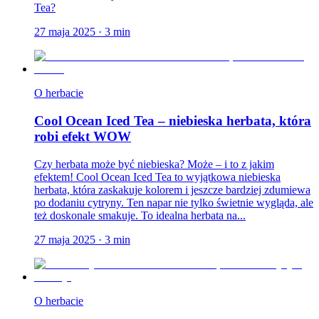
Tea?
27 maja 2025
·
3
min
O herbacie
Cool Ocean Iced Tea – niebieska herbata, która
robi efekt WOW
Czy herbata może być niebieska? Może – i to z jakim
efektem! Cool Ocean Iced Tea to wyjątkowa niebieska
herbata, która zaskakuje kolorem i jeszcze bardziej zdumiewa
po dodaniu cytryny. Ten napar nie tylko świetnie wygląda, ale
też doskonale smakuje. To idealna herbata na...
27 maja 2025
·
3
min
O herbacie