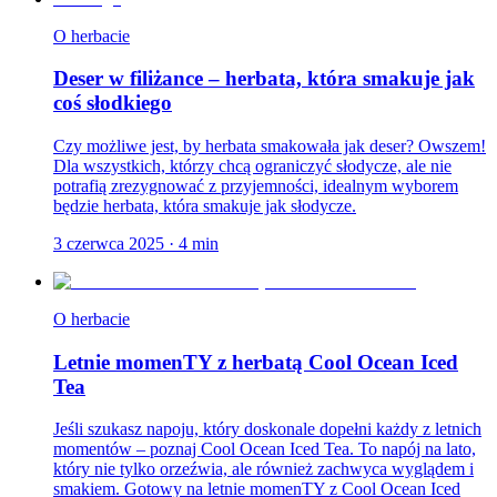
O herbacie
Deser w filiżance – herbata, która smakuje jak
coś słodkiego
Czy możliwe jest, by herbata smakowała jak deser? Owszem!
Dla wszystkich, którzy chcą ograniczyć słodycze, ale nie
potrafią zrezygnować z przyjemności, idealnym wyborem
będzie herbata, która smakuje jak słodycze.
3 czerwca 2025
·
4
min
O herbacie
Letnie momenTY z herbatą Cool Ocean Iced
Tea
Jeśli szukasz napoju, który doskonale dopełni każdy z letnich
momentów – poznaj Cool Ocean Iced Tea. To napój na lato,
który nie tylko orzeźwia, ale również zachwyca wyglądem i
smakiem. Gotowy na letnie momenTY z Cool Ocean Iced