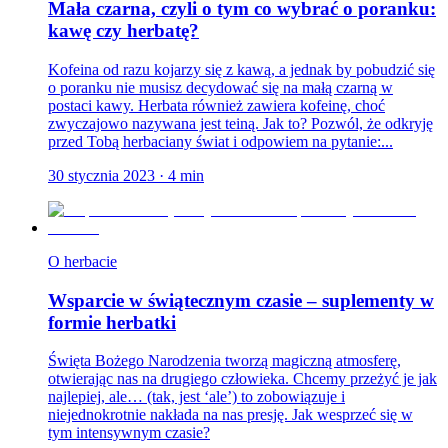
Mała czarna, czyli o tym co wybrać o poranku:
kawę czy herbatę?
Kofeina od razu kojarzy się z kawą, a jednak by pobudzić się
o poranku nie musisz decydować się na małą czarną w
postaci kawy. Herbata również zawiera kofeinę, choć
zwyczajowo nazywana jest teiną. Jak to? Pozwól, że odkryję
przed Tobą herbaciany świat i odpowiem na pytanie:...
30 stycznia 2023
·
4
min
O herbacie
Wsparcie w świątecznym czasie – suplementy w
formie herbatki
Święta Bożego Narodzenia tworzą magiczną atmosferę,
otwierając nas na drugiego człowieka. Chcemy przeżyć je jak
najlepiej, ale… (tak, jest ‘ale’) to zobowiązuje i
niejednokrotnie nakłada na nas presję. Jak wesprzeć się w
tym intensywnym czasie?