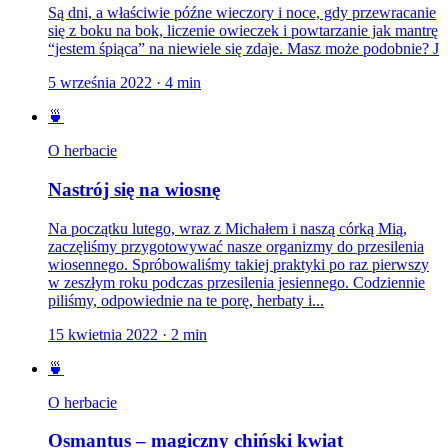
Są dni, a właściwie późne wieczory i noce, gdy przewracanie
się z boku na bok, liczenie owieczek i powtarzanie jak mantrę
“jestem śpiąca” na niewiele się zdaje. Masz może podobnie? J
5 września 2022
·
4
min
🍵
O herbacie
Nastrój się na wiosnę
Na początku lutego, wraz z Michałem i naszą córką Mią,
zaczęliśmy przygotowywać nasze organizmy do przesilenia
wiosennego. Spróbowaliśmy takiej praktyki po raz pierwszy
w zeszłym roku podczas przesilenia jesiennego. Codziennie
piliśmy, odpowiednie na te porę, herbaty i...
15 kwietnia 2022
·
2
min
🍵
O herbacie
Osmantus – magiczny chiński kwiat