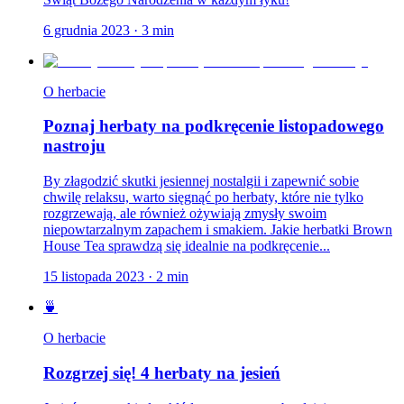
6 grudnia 2023
·
3
min
O herbacie
Poznaj herbaty na podkręcenie listopadowego
nastroju
By złagodzić skutki jesiennej nostalgii i zapewnić sobie
chwilę relaksu, warto sięgnąć po herbaty, które nie tylko
rozgrzewają, ale również ożywiają zmysły swoim
niepowtarzalnym zapachem i smakiem. Jakie herbatki Brown
House Tea sprawdzą się idealnie na podkręcenie...
15 listopada 2023
·
2
min
🍵
O herbacie
Rozgrzej się! 4 herbaty na jesień