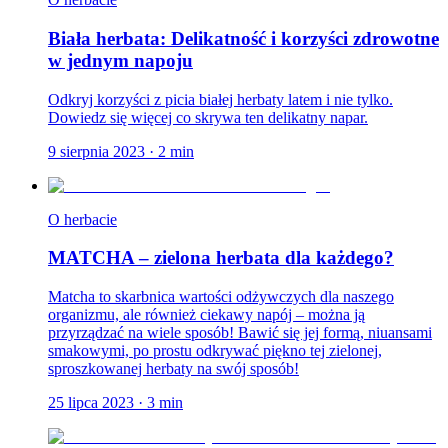
Biała herbata: Delikatność i korzyści zdrowotne
w jednym napoju
Odkryj korzyści z picia białej herbaty latem i nie tylko.
Dowiedz się więcej co skrywa ten delikatny napar.
9 sierpnia 2023
·
2
min
O herbacie
MATCHA – zielona herbata dla każdego?
Matcha to skarbnica wartości odżywczych dla naszego
organizmu, ale również ciekawy napój – można ją
przyrządzać na wiele sposób! Bawić się jej formą, niuansami
smakowymi, po prostu odkrywać piękno tej zielonej,
sproszkowanej herbaty na swój sposób!
25 lipca 2023
·
3
min