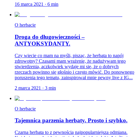
16 marca 2021
·
6
min
O herbacie
Droga do długowieczności –
ANTYOKSYDANTY.
Czy wiecie co mam na myśli, pisząc, że herbata to napój
zdrowotny? Czasami mam wrażenie, że nadużywam tego
stwierdzenia, aczkolwiek wydaje mi się, że o dobrych
rzeczach powinno się głośnio i często mówić. Do ponownego
poruszenia tego tematu, zainspirował mnie pewny live z IG...
2 marca 2021
·
3
min
O herbacie
Tajemnica parzenia herbaty. Prosto i szybko.
Czarna herbata to z pewnością najpopularniejsza odmiana.