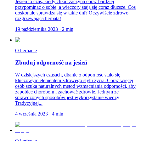
Jesień to czas, kiedy chłód zaczyna coraz bardziej
przypominać o sobie, a wieczory stają się coraz dłuższe. Coś
doskonale sprawdza się w takie dni? Oczywiście zdrowo
rozgrzewająca herbata!
19 października 2023
·
2
min
O herbacie
Zbuduj odporność na jesień
W dzisiejszych czasach, dbanie o odporność stało się
kluczowym elementem zdrowego stylu życia. Coraz więcej
osób szuka naturalnych metod wzmacniania odporności, aby
zapobiec chorobom i zachować zdrowie. Jednym ze
sprawdzonych sposobów jest wykorzystanie wiedzy
Tradycyjnej...
4 września 2023
·
4
min
O herbacie