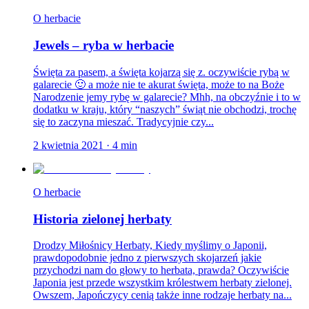
O herbacie
Jewels – ryba w herbacie
Święta za pasem, a święta kojarzą się z. oczywiście rybą w
galarecie 🙂 a może nie te akurat święta, może to na Boże
Narodzenie jemy rybę w galarecie? Mhh, na obczyźnie i to w
dodatku w kraju, który “naszych” świąt nie obchodzi, trochę
się to zaczyna mieszać. Tradycyjnie czy...
2 kwietnia 2021
·
4
min
O herbacie
Historia zielonej herbaty
Drodzy Miłośnicy Herbaty, Kiedy myślimy o Japonii,
prawdopodobnie jedno z pierwszych skojarzeń jakie
przychodzi nam do głowy to herbata, prawda? Oczywiście
Japonia jest przede wszystkim królestwem herbaty zielonej.
Owszem, Japończycy cenią także inne rodzaje herbaty na...