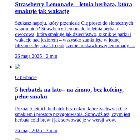
Strawberry Lemonade – letnia herbata, która
smakuje jak wakacje
Szukasz napoju, który przeniesie Cię prosto do słonecznych
wspomnień? Strawberry Lemonade to letnia herbata
owocowa, która smakuje jak dzieciństwo, piknik w parku i
wakacje nad jeziorem – wszystko zamknięte w jednej
filiżance. Jej smak to połączenie truskawkowej lemoniady i...
26 maja 2025
·
2
min
O herbacie
5 herbatek na lato– na zimno, bez kofeiny,
pełne smaku
Poznaj 5 letnich herbatek bez cukru, które zachwycą Cię
smakiem i prostotą przygotowania. Sprawdź też, czym jest
herbata cold brew i jak serwować je w wersji wow.
26 maja 2025
·
3
min