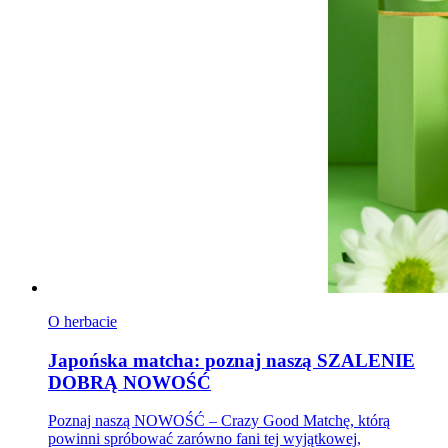
O herbacie
Japońska matcha: poznaj naszą SZALENIE
DOBRĄ NOWOŚĆ
Poznaj naszą NOWOŚĆ – Crazy Good Matchę, którą
powinni spróbować zarówno fani tej wyjątkowej,