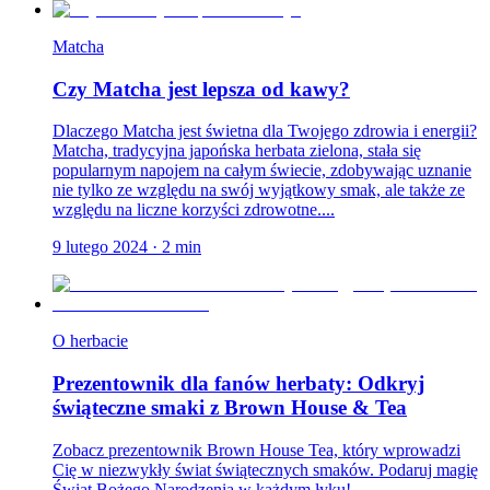
Matcha
Czy Matcha jest lepsza od kawy?
Dlaczego Matcha jest świetna dla Twojego zdrowia i energii?
Matcha, tradycyjna japońska herbata zielona, stała się
popularnym napojem na całym świecie, zdobywając uznanie
nie tylko ze względu na swój wyjątkowy smak, ale także ze
względu na liczne korzyści zdrowotne....
9 lutego 2024
·
2
min
O herbacie
Prezentownik dla fanów herbaty: Odkryj
świąteczne smaki z Brown House & Tea
Zobacz prezentownik Brown House Tea, który wprowadzi
Cię w niezwykły świat świątecznych smaków. Podaruj magię
Świąt Bożego Narodzenia w każdym łyku!