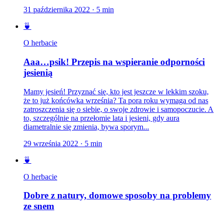
31 października 2022
·
5
min
🍵
O herbacie
Aaa…psik! Przepis na wspieranie odporności
jesienią
Mamy jesień! Przyznać się, kto jest jeszcze w lekkim szoku,
że to już końcówka września? Ta pora roku wymaga od nas
zatroszczenia się o siebie, o swoje zdrowie i samopoczucie. A
to, szczególnie na przełomie lata i jesieni, gdy aura
diametralnie się zmienia, bywa sporym...
29 września 2022
·
5
min
🍵
O herbacie
Dobre z natury, domowe sposoby na problemy
ze snem