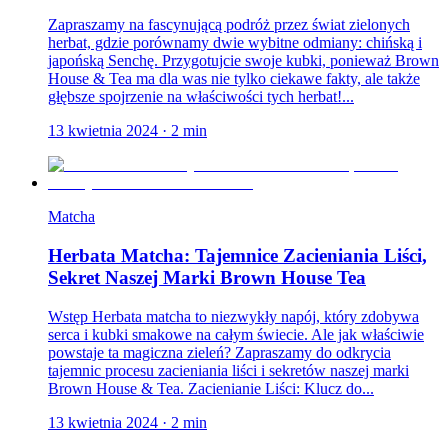
Zapraszamy na fascynującą podróż przez świat zielonych
herbat, gdzie porównamy dwie wybitne odmiany: chińską i
japońską Senchę. Przygotujcie swoje kubki, ponieważ Brown
House & Tea ma dla was nie tylko ciekawe fakty, ale także
głębsze spojrzenie na właściwości tych herbat!...
13 kwietnia 2024
·
2
min
Matcha
Herbata Matcha: Tajemnice Zacieniania Liści,
Sekret Naszej Marki Brown House Tea
Wstęp Herbata matcha to niezwykły napój, który zdobywa
serca i kubki smakowe na całym świecie. Ale jak właściwie
powstaje ta magiczna zieleń? Zapraszamy do odkrycia
tajemnic procesu zacieniania liści i sekretów naszej marki
Brown House & Tea. Zacienianie Liści: Klucz do...
13 kwietnia 2024
·
2
min