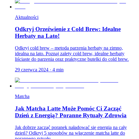
Aktualności
Odkryj Orzeźwienie z Cold Brew: Idealne
Herbaty na Lato!
Odkryj cold brew – metoda parzenia herbaty na zimno,
idealna na lato. Poznaj zalety cold brew, idealne herbaty
liściaste do parzenia oraz praktyczne butelki do cold brew.
29 czerwca 2024
·
4
min
Matcha
Jak Matcha Latte Może Pomóc Ci Zacząć
Dzień z Energią? Poranne Rytuały Zdrowia
Jak dobrze zacząć poranek naładować się energią na cały
dzień? Odkryj 5 sposobów na włączenie matcha latte do
porannego rytuału.