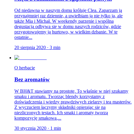
Od niedawna w naszym domu króluje Clea. Zaparzam ją
przynajmniej raz dziennie, a uwielbiam ją nie tylko ja, ale
także Mia i Michał. W weekendy parzenie i wspólna
degustacja odbywa się w domu naszych rodziców, gdzie
przygotowujemy ją hurtowo, w wielkim dzbanie. W te
ostatnie...
20 sierpnia 2020
·
3
min
O herbacie
Bez aromatów
W BH&T stawiamy na prostotę. To właśnie w niej szukamy
smaku i aromatu. Tworząc blendy korzystamy z
doświadczenia i wiedzy prawdziwych zielarzy i tea masterów.
Z wyczuciem łączymy składniki opierając się na
niezliczonych testach. Ich smaki i aromaty tworzą
kompozycję smakową,...
30 stycznia 2020
·
1
min