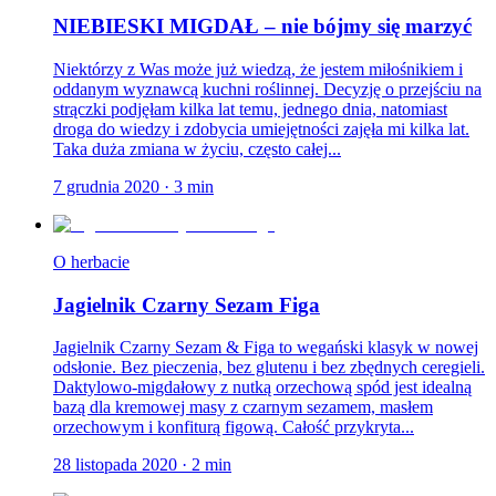
NIEBIESKI MIGDAŁ – nie bójmy się marzyć
Niektórzy z Was może już wiedzą, że jestem miłośnikiem i
oddanym wyznawcą kuchni roślinnej. Decyzję o przejściu na
strączki podjęłam kilka lat temu, jednego dnia, natomiast
droga do wiedzy i zdobycia umiejętności zajęła mi kilka lat.
Taka duża zmiana w życiu, często całej...
7 grudnia 2020
·
3
min
O herbacie
Jagielnik Czarny Sezam Figa
Jagielnik Czarny Sezam & Figa to wegański klasyk w nowej
odsłonie. Bez pieczenia, bez glutenu i bez zbędnych ceregieli.
Daktylowo-migdałowy z nutką orzechową spód jest idealną
bazą dla kremowej masy z czarnym sezamem, masłem
orzechowym i konfiturą figową. Całość przykryta...
28 listopada 2020
·
2
min