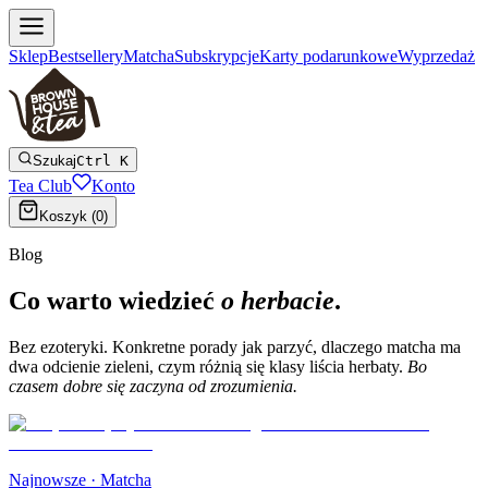
Sklep
Bestsellery
Matcha
Subskrypcje
Karty podarunkowe
Wyprzedaż
Szukaj
Ctrl K
Tea Club
Konto
Koszyk (
0
)
Blog
Co warto wiedzieć
o herbacie
.
Bez ezoteryki. Konkretne porady jak parzyć, dlaczego matcha ma
dwa odcienie zieleni, czym różnią się klasy liścia herbaty.
Bo
czasem dobre się zaczyna od zrozumienia.
Najnowsze ·
Matcha