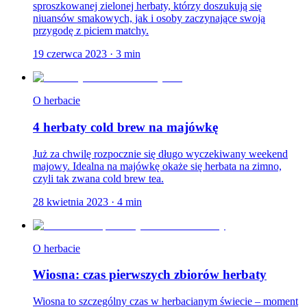
sproszkowanej zielonej herbaty, którzy doszukują się
niuansów smakowych, jak i osoby zaczynające swoją
przygodę z piciem matchy.
19 czerwca 2023
·
3
min
O herbacie
4 herbaty cold brew na majówkę
Już za chwilę rozpocznie się długo wyczekiwany weekend
majowy. Idealna na majówkę okaże się herbata na zimno,
czyli tak zwana cold brew tea.
28 kwietnia 2023
·
4
min
O herbacie
Wiosna: czas pierwszych zbiorów herbaty
Wiosna to szczególny czas w herbacianym świecie – moment