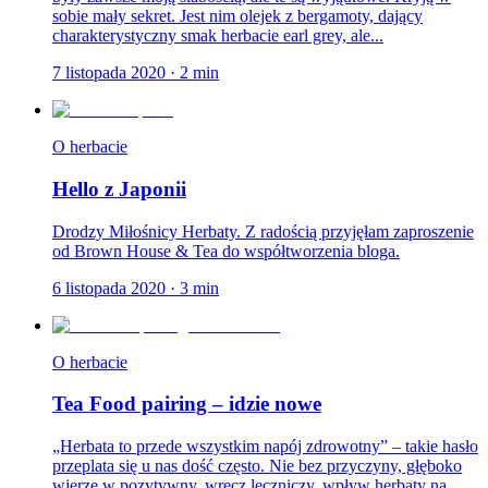
sobie mały sekret. Jest nim olejek z bergamoty, dający
charakterystyczny smak herbacie earl grey, ale...
7 listopada 2020
·
2
min
O herbacie
Hello z Japonii
Drodzy Miłośnicy Herbaty. Z radością przyjęłam zaproszenie
od Brown House & Tea do współtworzenia bloga.
6 listopada 2020
·
3
min
O herbacie
Tea Food pairing – idzie nowe
„Herbata to przede wszystkim napój zdrowotny” – takie hasło
przeplata się u nas dość często. Nie bez przyczyny, głęboko
wierzę w pozytywny, wręcz leczniczy, wpływ herbaty na