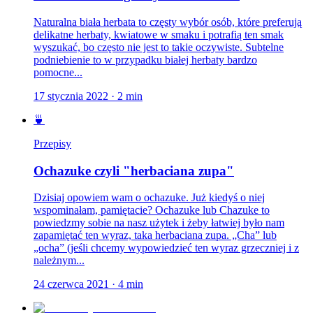
Naturalna biała herbata to częsty wybór osób, które preferują
delikatne herbaty, kwiatowe w smaku i potrafią ten smak
wyszukać, bo często nie jest to takie oczywiste. Subtelne
podniebienie to w przypadku białej herbaty bardzo
pomocne...
17 stycznia 2022
·
2
min
🍵
Przepisy
Ochazuke czyli "herbaciana zupa"
Dzisiaj opowiem wam o ochazuke. Już kiedyś o niej
wspominałam, pamiętacie? Ochazuke lub Chazuke to
powiedzmy sobie na nasz użytek i żeby łatwiej było nam
zapamiętać ten wyraz, taka herbaciana zupa. „Cha” lub
„ocha” (jeśli chcemy wypowiedzieć ten wyraz grzeczniej i z
należnym...
24 czerwca 2021
·
4
min