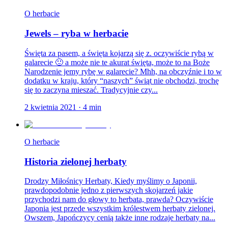
O herbacie
Jewels – ryba w herbacie
Święta za pasem, a święta kojarzą się z. oczywiście rybą w
galarecie 🙂 a może nie te akurat święta, może to na Boże
Narodzenie jemy rybę w galarecie? Mhh, na obczyźnie i to w
dodatku w kraju, który “naszych” świąt nie obchodzi, trochę
się to zaczyna mieszać. Tradycyjnie czy...
2 kwietnia 2021
·
4
min
O herbacie
Historia zielonej herbaty
Drodzy Miłośnicy Herbaty, Kiedy myślimy o Japonii,
prawdopodobnie jedno z pierwszych skojarzeń jakie
przychodzi nam do głowy to herbata, prawda? Oczywiście
Japonia jest przede wszystkim królestwem herbaty zielonej.
Owszem, Japończycy cenią także inne rodzaje herbaty na...