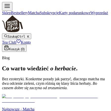
Sklep
Bestsellery
Matcha
Subskrypcje
Karty podarunkowe
Wyprzedaż
Szukaj
Ctrl K
Tea Club
Konto
Koszyk (
0
)
Blog
Co warto wiedzieć
o herbacie
.
Bez ezoteryki. Konkretne porady jak parzyć, dlaczego matcha ma
dwa odcienie zieleni, czym różnią się klasy liścia herbaty.
Bo
czasem dobre się zaczyna od zrozumienia.
Najnowsze ·
Matcha