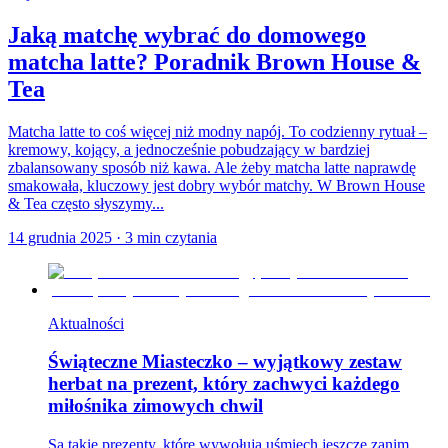
Jaką matchę wybrać do domowego
matcha latte? Poradnik Brown House &
Tea
Matcha latte to coś więcej niż modny napój. To codzienny rytuał –
kremowy, kojący, a jednocześnie pobudzający w bardziej
zbalansowany sposób niż kawa. Ale żeby matcha latte naprawdę
smakowała, kluczowy jest dobry wybór matchy. W Brown House
& Tea często słyszymy...
14 grudnia 2025
·
3
min czytania
Aktualności
Świąteczne Miasteczko – wyjątkowy zestaw
herbat na prezent, który zachwyci każdego
miłośnika zimowych chwil
Są takie prezenty, które wywołują uśmiech jeszcze zanim