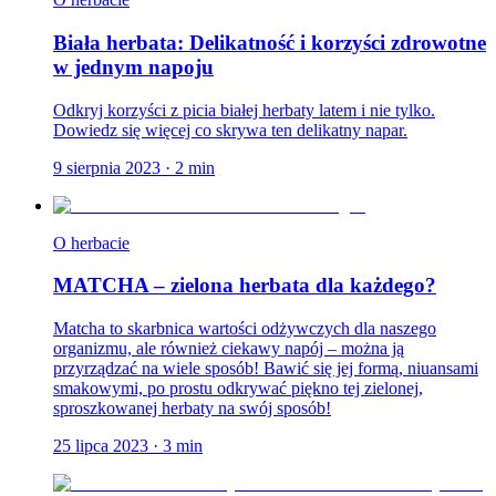
Biała herbata: Delikatność i korzyści zdrowotne
w jednym napoju
Odkryj korzyści z picia białej herbaty latem i nie tylko.
Dowiedz się więcej co skrywa ten delikatny napar.
9 sierpnia 2023
·
2
min
O herbacie
MATCHA – zielona herbata dla każdego?
Matcha to skarbnica wartości odżywczych dla naszego
organizmu, ale również ciekawy napój – można ją
przyrządzać na wiele sposób! Bawić się jej formą, niuansami
smakowymi, po prostu odkrywać piękno tej zielonej,
sproszkowanej herbaty na swój sposób!
25 lipca 2023
·
3
min