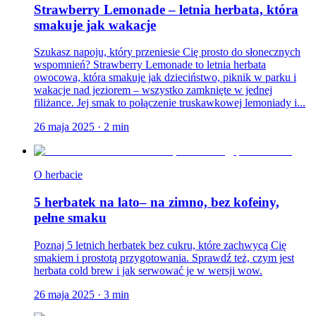
Strawberry Lemonade – letnia herbata, która
smakuje jak wakacje
Szukasz napoju, który przeniesie Cię prosto do słonecznych
wspomnień? Strawberry Lemonade to letnia herbata
owocowa, która smakuje jak dzieciństwo, piknik w parku i
wakacje nad jeziorem – wszystko zamknięte w jednej
filiżance. Jej smak to połączenie truskawkowej lemoniady i...
26 maja 2025
·
2
min
O herbacie
5 herbatek na lato– na zimno, bez kofeiny,
pełne smaku
Poznaj 5 letnich herbatek bez cukru, które zachwycą Cię
smakiem i prostotą przygotowania. Sprawdź też, czym jest
herbata cold brew i jak serwować je w wersji wow.
26 maja 2025
·
3
min