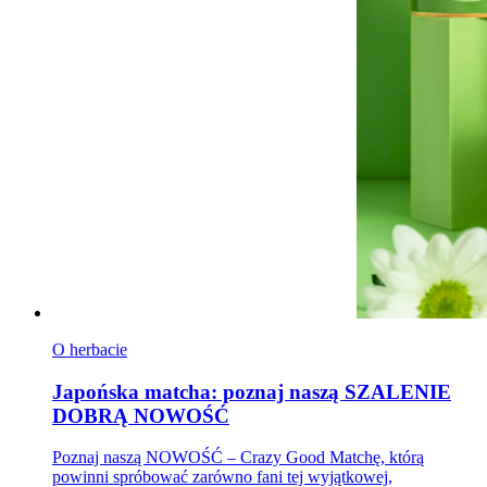
O herbacie
Japońska matcha: poznaj naszą SZALENIE
DOBRĄ NOWOŚĆ
Poznaj naszą NOWOŚĆ – Crazy Good Matchę, którą
powinni spróbować zarówno fani tej wyjątkowej,