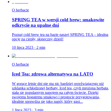
O herbacie
SPRING TEA w wersji cold brew: smakowite
odkrycie na upalne dni
Poznaj cold brew tea na bazie naszej SPRING TEA – idealną
opcję na ciepły, słoneczny dzień!
10 lipca 2023
·
2
min
O herbacie
Iced Tea: zdrowa alternatywa na LATO
W gorące letnie dni nie ma nic bardziej orzeźwiającego niż
szklanka schłodzonej herbaty. Iced tea, czyli mrożona herbata,
stała się popularnym napojem na całym świecie. Dzięki
swojemu bogatemu smakowi i prostocie przygotowania,
idealnie sprawdza się jako napój, który gasi...
1 lipca 2023
·
3
min