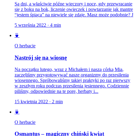
Są dni, a właściwie późne wieczory i noce, gdy przewracanie
się z boku na bok, liczenie owieczek i powtarzanie jak mantrę
“jestem śpiąca” na niewiele się zdaje. Masz może podobnie? J
5 września 2022
·
4
min
🍵
O herbacie
Nastrój się na wiosnę
Na początku lutego, wraz z Michałem i naszą córką Mią,
zaczęliśmy przygotowywać nasze organizmy do przesilenia
wiosennego. Spróbowaliśmy takiej praktyki po raz pierwszy
w zeszłym roku podczas przesilenia jesiennego. Codziennie
piliśmy, odpowiednie na te porę, herbaty i...
15 kwietnia 2022
·
2
min
🍵
O herbacie
Osmantus – magiczny chiński kwiat