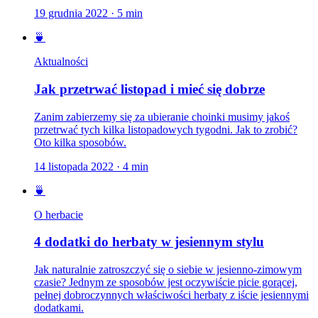
19 grudnia 2022
·
5
min
🍵
Aktualności
Jak przetrwać listopad i mieć się dobrze
Zanim zabierzemy się za ubieranie choinki musimy jakoś
przetrwać tych kilka listopadowych tygodni. Jak to zrobić?
Oto kilka sposobów.
14 listopada 2022
·
4
min
🍵
O herbacie
4 dodatki do herbaty w jesiennym stylu
Jak naturalnie zatroszczyć się o siebie w jesienno-zimowym
czasie? Jednym ze sposobów jest oczywiście picie gorącej,
pełnej dobroczynnych właściwości herbaty z iście jesiennymi
dodatkami.