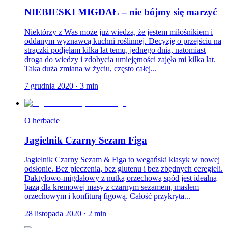
NIEBIESKI MIGDAŁ – nie bójmy się marzyć
Niektórzy z Was może już wiedzą, że jestem miłośnikiem i
oddanym wyznawcą kuchni roślinnej. Decyzję o przejściu na
strączki podjęłam kilka lat temu, jednego dnia, natomiast
droga do wiedzy i zdobycia umiejętności zajęła mi kilka lat.
Taka duża zmiana w życiu, często całej...
7 grudnia 2020
·
3
min
O herbacie
Jagielnik Czarny Sezam Figa
Jagielnik Czarny Sezam & Figa to wegański klasyk w nowej
odsłonie. Bez pieczenia, bez glutenu i bez zbędnych ceregieli.
Daktylowo-migdałowy z nutką orzechową spód jest idealną
bazą dla kremowej masy z czarnym sezamem, masłem
orzechowym i konfiturą figową. Całość przykryta...
28 listopada 2020
·
2
min