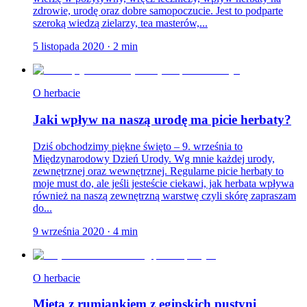
zdrowie, urodę oraz dobre samopoczucie. Jest to podparte
szeroką wiedzą zielarzy, tea masterów,...
5 listopada 2020
·
2
min
O herbacie
Jaki wpływ na naszą urodę ma picie herbaty?
Dziś obchodzimy piękne święto – 9. września to
Międzynarodowy Dzień Urody. Wg mnie każdej urody,
zewnętrznej oraz wewnętrznej. Regularne picie herbaty to
moje must do, ale jeśli jesteście ciekawi, jak herbata wpływa
również na naszą zewnętrzną warstwę czyli skórę zapraszam
do...
9 września 2020
·
4
min
O herbacie
Mięta z rumiankiem z egipskich pustyni