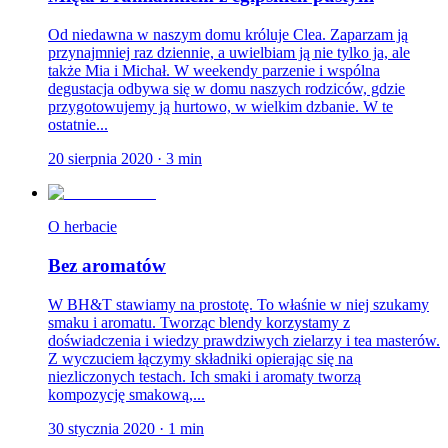
Od niedawna w naszym domu króluje Clea. Zaparzam ją
przynajmniej raz dziennie, a uwielbiam ją nie tylko ja, ale
także Mia i Michał. W weekendy parzenie i wspólna
degustacja odbywa się w domu naszych rodziców, gdzie
przygotowujemy ją hurtowo, w wielkim dzbanie. W te
ostatnie...
20 sierpnia 2020
·
3
min
O herbacie
Bez aromatów
W BH&T stawiamy na prostotę. To właśnie w niej szukamy
smaku i aromatu. Tworząc blendy korzystamy z
doświadczenia i wiedzy prawdziwych zielarzy i tea masterów.
Z wyczuciem łączymy składniki opierając się na
niezliczonych testach. Ich smaki i aromaty tworzą
kompozycję smakową,...
30 stycznia 2020
·
1
min