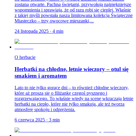
zostaną otwarte. Pachną świętami, przywołują najpiękniejsze
wspomnienia i sprawiają, że od razu robi się cieplej. Właśnie
z takiej myśli powstała nasza limitowana kolekcja Świąteczne
Miasteczko – trzy owocowe mieszanki,...
24 listopada 2025
·
4
min
O herbacie
Herbatki na chłodne, letnie wieczory – otul się
smakiem i aromatem
Lato to nie tylko gorące dni – to również chłodne wieczory,
które aż proszą się o filiżankę czegoś pysznego i
rozgrzewającego. To właśnie wtedy na scenę wkraczają letnie
herbatki na ciepło, które nie tylko smakują, ale też tworzą
atmosferę spokoju i odprężenia.
6 czerwca 2025
·
3
min