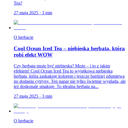
Tea?
27 maja 2025
·
3
min
O herbacie
Cool Ocean Iced Tea – niebieska herbata, która
robi efekt WOW
Czy herbata może być niebieska? Może – i to z jakim
efektem! Cool Ocean Iced Tea to wyjątkowa niebieska
herbata, która zaskakuje kolorem i jeszcze bardziej zdumiewa
po dodaniu cytryny. Ten napar nie tylko świetnie wygląda, ale
też doskonale smakuje. To idealna herbata na...
27 maja 2025
·
3
min
O herbacie