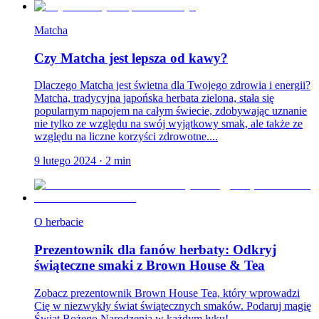
Matcha
Czy Matcha jest lepsza od kawy?
Dlaczego Matcha jest świetna dla Twojego zdrowia i energii?
Matcha, tradycyjna japońska herbata zielona, stała się
popularnym napojem na całym świecie, zdobywając uznanie
nie tylko ze względu na swój wyjątkowy smak, ale także ze
względu na liczne korzyści zdrowotne....
9 lutego 2024
·
2
min
O herbacie
Prezentownik dla fanów herbaty: Odkryj
świąteczne smaki z Brown House & Tea
Zobacz prezentownik Brown House Tea, który wprowadzi
Cię w niezwykły świat świątecznych smaków. Podaruj magię
Świąt Bożego Narodzenia w każdym łyku!