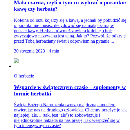
Mała czarna, czyli o tym co wybrać o poranku:
kawę czy herbatę?
Kofeina od razu kojarzy się z kawą, a jednak by pobudzić się
o poranku nie musisz decydować się na małą czarną w
postaci kawy. Herbata również zawiera kofeinę, choć
zwyczajowo nazywana jest teiną. Jak to? Pozwól, że odkryję
przed Tobą herbaciany świat i odpowiem na pytanie:...
30 stycznia 2023
·
4
min
O herbacie
Wsparcie w świątecznym czasie – suplementy w
formie herbatki
Święta Bożego Narodzenia tworzą magiczną atmosferę,
otwierając nas na drugiego człowieka. Chcemy przeżyć je jak
najlepiej, ale… (tak, jest ‘ale’) to zobowiązuje i
niejednokrotnie nakłada na nas presję. Jak wesprzeć się w
tym intensywnym czasie?