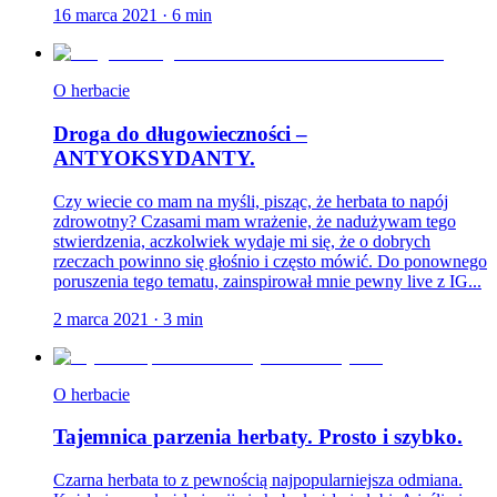
16 marca 2021
·
6
min
O herbacie
Droga do długowieczności –
ANTYOKSYDANTY.
Czy wiecie co mam na myśli, pisząc, że herbata to napój
zdrowotny? Czasami mam wrażenie, że nadużywam tego
stwierdzenia, aczkolwiek wydaje mi się, że o dobrych
rzeczach powinno się głośnio i często mówić. Do ponownego
poruszenia tego tematu, zainspirował mnie pewny live z IG...
2 marca 2021
·
3
min
O herbacie
Tajemnica parzenia herbaty. Prosto i szybko.
Czarna herbata to z pewnością najpopularniejsza odmiana.