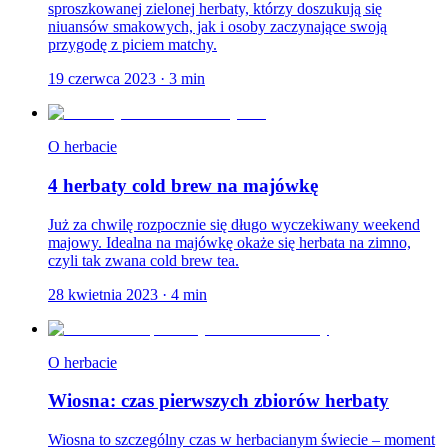
sproszkowanej zielonej herbaty, którzy doszukują się
niuansów smakowych, jak i osoby zaczynające swoją
przygodę z piciem matchy.
19 czerwca 2023
·
3
min
O herbacie
4 herbaty cold brew na majówkę
Już za chwilę rozpocznie się długo wyczekiwany weekend
majowy. Idealna na majówkę okaże się herbata na zimno,
czyli tak zwana cold brew tea.
28 kwietnia 2023
·
4
min
O herbacie
Wiosna: czas pierwszych zbiorów herbaty
Wiosna to szczególny czas w herbacianym świecie – moment