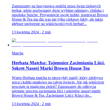
Zapraszamy na fascynującą podróż przez świat zielonych
herbat, gdzie porównamy dwie wybitne odmiany: chińską i
japońską Senchę. Przygotujcie swoje kubki, ponieważ Brown
House & Tea ma dla was nie tylko ciekawe fakty, ale także
głębsze spojrzenie na właściwości tych herbat!...
13 kwietnia 2024
·
2
min
Matcha
Herbata Matcha: Tajemnice Zacieniania Liści,
Sekret Naszej Marki Brown House Tea
Wstęp Herbata matcha to niezwykły napój, który zdobywa
serca i kubki smakowe na całym świecie. Ale jak właściwie
powstaje ta magiczna zieleń? Zapraszamy do odkrycia
tajemnic procesu zacieniania liści i sekretów naszej marki
Brown House & Tea. Zacienianie Liści: Klucz do...
13 kwietnia 2024
·
2
min