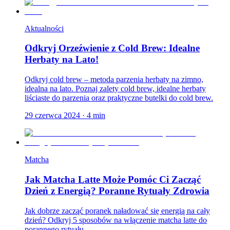
Aktualności
Odkryj Orzeźwienie z Cold Brew: Idealne
Herbaty na Lato!
Odkryj cold brew – metoda parzenia herbaty na zimno,
idealna na lato. Poznaj zalety cold brew, idealne herbaty
liściaste do parzenia oraz praktyczne butelki do cold brew.
29 czerwca 2024
·
4
min
Matcha
Jak Matcha Latte Może Pomóc Ci Zacząć
Dzień z Energią? Poranne Rytuały Zdrowia
Jak dobrze zacząć poranek naładować się energią na cały
dzień? Odkryj 5 sposobów na włączenie matcha latte do
porannego rytuału.