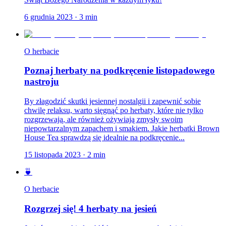
6 grudnia 2023
·
3
min
O herbacie
Poznaj herbaty na podkręcenie listopadowego
nastroju
By złagodzić skutki jesiennej nostalgii i zapewnić sobie
chwilę relaksu, warto sięgnąć po herbaty, które nie tylko
rozgrzewają, ale również ożywiają zmysły swoim
niepowtarzalnym zapachem i smakiem. Jakie herbatki Brown
House Tea sprawdzą się idealnie na podkręcenie...
15 listopada 2023
·
2
min
🍵
O herbacie
Rozgrzej się! 4 herbaty na jesień