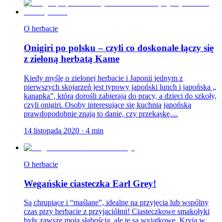
O herbacie
Onigiri po polsku – czyli co doskonale łączy się
z zieloną herbatą Kame
Kiedy myślę o zielonej herbacie i Japonii jednym z
pierwszych skojarzeń jest typowy japoński lunch i japońska „
kanapka”, którą dorośli zabierają do pracy, a dzieci do szkoły,
czyli onigiri. Osoby interesujące się kuchnią japońską
prawdopodobnie znają to danie, czy przekąskę....
14 listopada 2020
·
4
min
O herbacie
Wegańskie ciasteczka Earl Grey!
Są chrupiące i “maślane”, idealne na przyjęcia lub wspólny
czas przy herbacie z przyjaciółmi! Ciasteczkowe smakołyki
były zawsze moją słabością, ale te są wyjątkowe. Kryją w