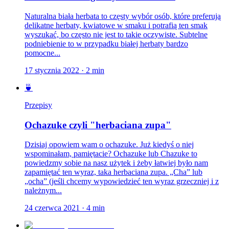
Naturalna biała herbata to częsty wybór osób, które preferują
delikatne herbaty, kwiatowe w smaku i potrafią ten smak
wyszukać, bo często nie jest to takie oczywiste. Subtelne
podniebienie to w przypadku białej herbaty bardzo
pomocne...
17 stycznia 2022
·
2
min
🍵
Przepisy
Ochazuke czyli "herbaciana zupa"
Dzisiaj opowiem wam o ochazuke. Już kiedyś o niej
wspominałam, pamiętacie? Ochazuke lub Chazuke to
powiedzmy sobie na nasz użytek i żeby łatwiej było nam
zapamiętać ten wyraz, taka herbaciana zupa. „Cha” lub
„ocha” (jeśli chcemy wypowiedzieć ten wyraz grzeczniej i z
należnym...
24 czerwca 2021
·
4
min