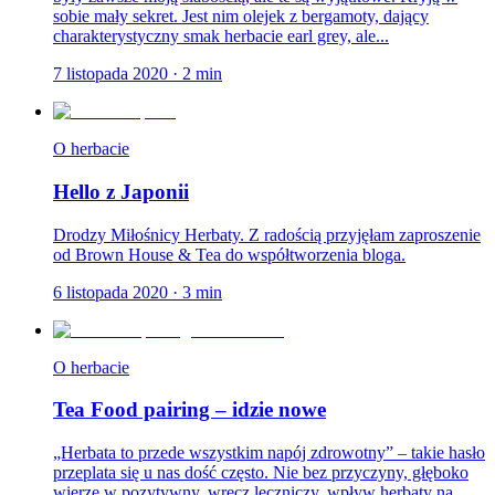
sobie mały sekret. Jest nim olejek z bergamoty, dający
charakterystyczny smak herbacie earl grey, ale...
7 listopada 2020
·
2
min
O herbacie
Hello z Japonii
Drodzy Miłośnicy Herbaty. Z radością przyjęłam zaproszenie
od Brown House & Tea do współtworzenia bloga.
6 listopada 2020
·
3
min
O herbacie
Tea Food pairing – idzie nowe
„Herbata to przede wszystkim napój zdrowotny” – takie hasło
przeplata się u nas dość często. Nie bez przyczyny, głęboko
wierzę w pozytywny, wręcz leczniczy, wpływ herbaty na