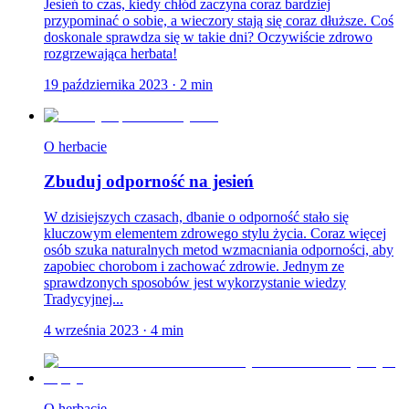
Jesień to czas, kiedy chłód zaczyna coraz bardziej
przypominać o sobie, a wieczory stają się coraz dłuższe. Coś
doskonale sprawdza się w takie dni? Oczywiście zdrowo
rozgrzewająca herbata!
19 października 2023
·
2
min
O herbacie
Zbuduj odporność na jesień
W dzisiejszych czasach, dbanie o odporność stało się
kluczowym elementem zdrowego stylu życia. Coraz więcej
osób szuka naturalnych metod wzmacniania odporności, aby
zapobiec chorobom i zachować zdrowie. Jednym ze
sprawdzonych sposobów jest wykorzystanie wiedzy
Tradycyjnej...
4 września 2023
·
4
min
O herbacie