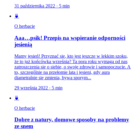
31 października 2022
·
5
min
🍵
O herbacie
Aaa…psik! Przepis na wspieranie odporności
jesienią
Mamy jesień! Przyznać się, kto jest jeszcze w lekkim szoku,
że to już końcówka września? Ta pora roku wymaga od nas
zatroszczenia się o siebie, o swoje zdrowie i samopoczucie. A
to, szczególnie na przełomie lata i jesieni, gdy aura
diametralnie się zmienia, bywa sporym...
29 września 2022
·
5
min
🍵
O herbacie
Dobre z natury, domowe sposoby na problemy
ze snem