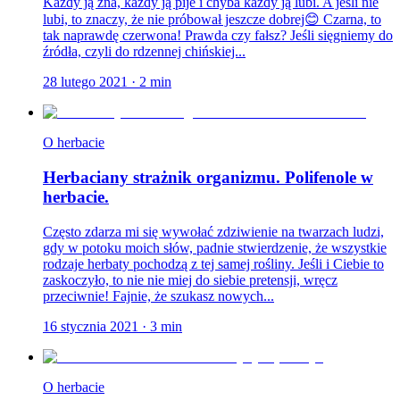
Każdy ją zna, każdy ją pije i chyba każdy ją lubi. A jeśli nie
lubi, to znaczy, że nie próbował jeszcze dobrej😊 Czarna, to
tak naprawdę czerwona! Prawda czy fałsz? Jeśli sięgniemy do
źródła, czyli do rdzennej chińskiej...
28 lutego 2021
·
2
min
O herbacie
Herbaciany strażnik organizmu. Polifenole w
herbacie.
Często zdarza mi się wywołać zdziwienie na twarzach ludzi,
gdy w potoku moich słów, padnie stwierdzenie, że wszystkie
rodzaje herbaty pochodzą z tej samej rośliny. Jeśli i Ciebie to
zaskoczyło, to nie nie miej do siebie pretensji, wręcz
przeciwnie! Fajnie, że szukasz nowych...
16 stycznia 2021
·
3
min
O herbacie