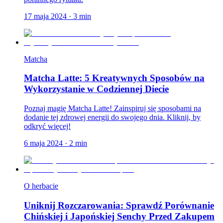
17 maja 2024
·
3
min
Matcha
Matcha Latte: 5 Kreatywnych Sposobów na
Wykorzystanie w Codziennej Diecie
Poznaj magię Matcha Latte! Zainspiruj się sposobami na
dodanie tej zdrowej energii do swojego dnia. Kliknij, by
odkryć więcej!
6 maja 2024
·
2
min
O herbacie
Uniknij Rozczarowania: Sprawdź Porównanie
Chińskiej i Japońskiej Senchy Przed Zakupem