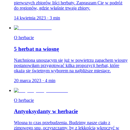
pierwszych zbiorów liści herbaty. Zapraszam Cię w podróż
do regionów, gdzie właśnie trwają zbiory.
14 kwietnia 2023
·
3
min
O herbacie
5 herbat na wiosnę
Natchniona unoszącym się już w powietrzu zapachem wiosny
postanowiłam przygotować kilka propozycji herbat, które
okażą się świetnym wyborem na najbliższe miesiące.
20 marca 2023
·
4
min
O herbacie
Antyoksydanty w herbacie
Wiosna to czas przebudzenia. Budzimy nasze ciało z
zimowego snu, oczyszczamy, by z lekkością wkroczyć w