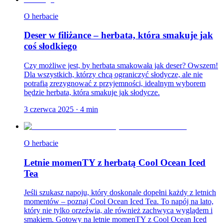
O herbacie
Deser w filiżance – herbata, która smakuje jak
coś słodkiego
Czy możliwe jest, by herbata smakowała jak deser? Owszem!
Dla wszystkich, którzy chcą ograniczyć słodycze, ale nie
potrafią zrezygnować z przyjemności, idealnym wyborem
będzie herbata, która smakuje jak słodycze.
3 czerwca 2025
·
4
min
O herbacie
Letnie momenTY z herbatą Cool Ocean Iced
Tea
Jeśli szukasz napoju, który doskonale dopełni każdy z letnich
momentów – poznaj Cool Ocean Iced Tea. To napój na lato,
który nie tylko orzeźwia, ale również zachwyca wyglądem i
smakiem. Gotowy na letnie momenTY z Cool Ocean Iced