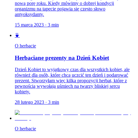
nową porę roku. Kiedy mówimy o dobrej kondycji
organizmu na tapecie pojawia się często słowo
antyoksydanty.
15 marca 2023
·
3
min
🍵
O herbacie
Herbaciane prezenty na Dzień Kobiet
Dzień Kobiet to wyjątkowy czas dla wszystkich kobiet, ale
również dla osób, które chcą uczcić ten dzień i podarować
prezent. Stworzyłam więc kilka propozycji herbat, które z
pewnością wywołają uśmiech na twarzy bliskiej sercu
kobiety.
28 lutego 2023
·
3
min
O herbacie