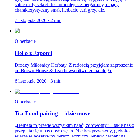
sobie mały sekret. Jest nim olejek z bergamoty, dający
charakterystyczny smak herbacie earl grey, ale...
7 listopada 2020
·
2
min
O herbacie
Hello z Japonii
Drodzy Miłośnicy Herbaty. Z radością przyjęłam zaproszenie
od Brown House & Tea do współtworzenia bloga.
6 listopada 2020
·
3
min
O herbacie
Tea Food pairing – idzie nowe
„Herbata to przede wszystkim napój zdrowotny” – takie hasło
przeplata się u nas dość często. Nie bez przyczyny, głęboko
wierzę w pozytywny, wręcz leczniczy, wpływ herbaty na