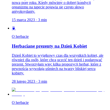
nową porę roku. Kiedy mówimy o dobrej kondycji
organizmu na tapecie pojawia się często słowo
antyoksydanty.
15 marca 2023
·
3
min
🍵
O herbacie
Herbaciane prezenty na Dzień Kobiet
Dzień Kobiet to wyjątkowy czas dla wszystkich kobiet, ale
również dla osób, które chcą uczcić ten dzień i podarować
prezent. Stworzyłam więc kilka propozycji herbat, które z
pewnością wywołają uśmiech na twarzy bliskiej sercu
kobiety.
28 lutego 2023
·
3
min
O herbacie