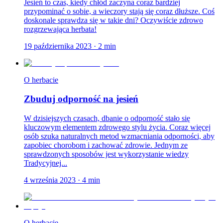
Jesień to czas, kiedy chłód zaczyna coraz bardziej
przypominać o sobie, a wieczory stają się coraz dłuższe. Coś
doskonale sprawdza się w takie dni? Oczywiście zdrowo
rozgrzewająca herbata!
19 października 2023
·
2
min
O herbacie
Zbuduj odporność na jesień
W dzisiejszych czasach, dbanie o odporność stało się
kluczowym elementem zdrowego stylu życia. Coraz więcej
osób szuka naturalnych metod wzmacniania odporności, aby
zapobiec chorobom i zachować zdrowie. Jednym ze
sprawdzonych sposobów jest wykorzystanie wiedzy
Tradycyjnej...
4 września 2023
·
4
min
O herbacie