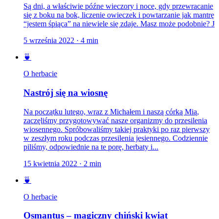
Są dni, a właściwie późne wieczory i noce, gdy przewracanie
się z boku na bok, liczenie owieczek i powtarzanie jak mantrę
“jestem śpiąca” na niewiele się zdaje. Masz może podobnie? J
5 września 2022
·
4
min
🍵
O herbacie
Nastrój się na wiosnę
Na początku lutego, wraz z Michałem i naszą córką Mią,
zaczęliśmy przygotowywać nasze organizmy do przesilenia
wiosennego. Spróbowaliśmy takiej praktyki po raz pierwszy
w zeszłym roku podczas przesilenia jesiennego. Codziennie
piliśmy, odpowiednie na te porę, herbaty i...
15 kwietnia 2022
·
2
min
🍵
O herbacie
Osmantus – magiczny chiński kwiat