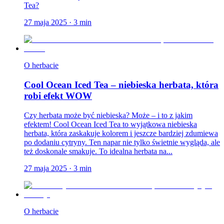
Tea?
27 maja 2025
·
3
min
O herbacie
Cool Ocean Iced Tea – niebieska herbata, która
robi efekt WOW
Czy herbata może być niebieska? Może – i to z jakim
efektem! Cool Ocean Iced Tea to wyjątkowa niebieska
herbata, która zaskakuje kolorem i jeszcze bardziej zdumiewa
po dodaniu cytryny. Ten napar nie tylko świetnie wygląda, ale
też doskonale smakuje. To idealna herbata na...
27 maja 2025
·
3
min
O herbacie