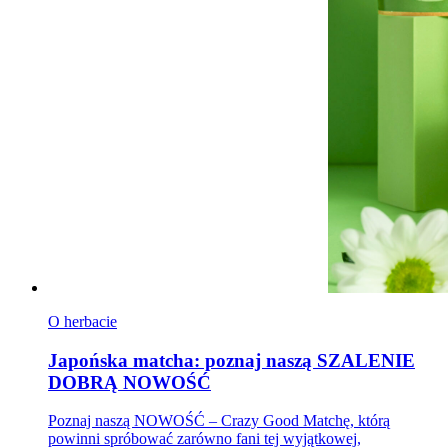
O herbacie
Japońska matcha: poznaj naszą SZALENIE
DOBRĄ NOWOŚĆ
Poznaj naszą NOWOŚĆ – Crazy Good Matchę, którą
powinni spróbować zarówno fani tej wyjątkowej,