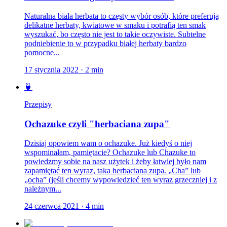
Naturalna biała herbata to częsty wybór osób, które preferują
delikatne herbaty, kwiatowe w smaku i potrafią ten smak
wyszukać, bo często nie jest to takie oczywiste. Subtelne
podniebienie to w przypadku białej herbaty bardzo
pomocne...
17 stycznia 2022
·
2
min
🍵
Przepisy
Ochazuke czyli "herbaciana zupa"
Dzisiaj opowiem wam o ochazuke. Już kiedyś o niej
wspominałam, pamiętacie? Ochazuke lub Chazuke to
powiedzmy sobie na nasz użytek i żeby łatwiej było nam
zapamiętać ten wyraz, taka herbaciana zupa. „Cha” lub
„ocha” (jeśli chcemy wypowiedzieć ten wyraz grzeczniej i z
należnym...
24 czerwca 2021
·
4
min