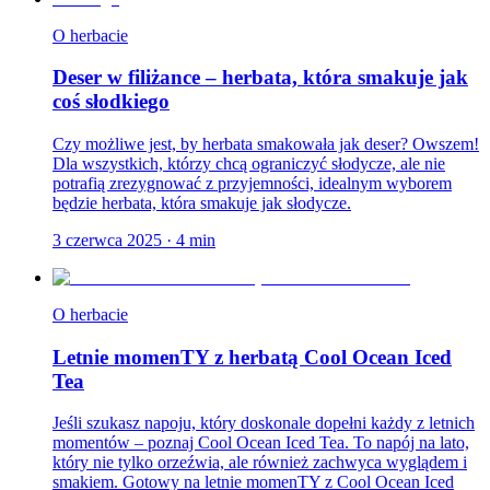
O herbacie
Deser w filiżance – herbata, która smakuje jak
coś słodkiego
Czy możliwe jest, by herbata smakowała jak deser? Owszem!
Dla wszystkich, którzy chcą ograniczyć słodycze, ale nie
potrafią zrezygnować z przyjemności, idealnym wyborem
będzie herbata, która smakuje jak słodycze.
3 czerwca 2025
·
4
min
O herbacie
Letnie momenTY z herbatą Cool Ocean Iced
Tea
Jeśli szukasz napoju, który doskonale dopełni każdy z letnich
momentów – poznaj Cool Ocean Iced Tea. To napój na lato,
który nie tylko orzeźwia, ale również zachwyca wyglądem i
smakiem. Gotowy na letnie momenTY z Cool Ocean Iced