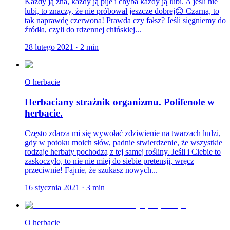
Każdy ją zna, każdy ją pije i chyba każdy ją lubi. A jeśli nie
lubi, to znaczy, że nie próbował jeszcze dobrej😊 Czarna, to
tak naprawdę czerwona! Prawda czy fałsz? Jeśli sięgniemy do
źródła, czyli do rdzennej chińskiej...
28 lutego 2021
·
2
min
O herbacie
Herbaciany strażnik organizmu. Polifenole w
herbacie.
Często zdarza mi się wywołać zdziwienie na twarzach ludzi,
gdy w potoku moich słów, padnie stwierdzenie, że wszystkie
rodzaje herbaty pochodzą z tej samej rośliny. Jeśli i Ciebie to
zaskoczyło, to nie nie miej do siebie pretensji, wręcz
przeciwnie! Fajnie, że szukasz nowych...
16 stycznia 2021
·
3
min
O herbacie