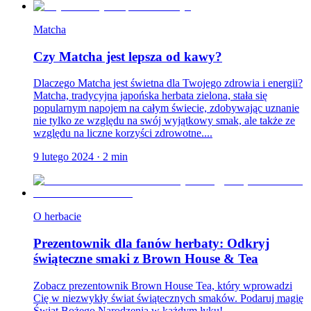
Matcha
Czy Matcha jest lepsza od kawy?
Dlaczego Matcha jest świetna dla Twojego zdrowia i energii?
Matcha, tradycyjna japońska herbata zielona, stała się
popularnym napojem na całym świecie, zdobywając uznanie
nie tylko ze względu na swój wyjątkowy smak, ale także ze
względu na liczne korzyści zdrowotne....
9 lutego 2024
·
2
min
O herbacie
Prezentownik dla fanów herbaty: Odkryj
świąteczne smaki z Brown House & Tea
Zobacz prezentownik Brown House Tea, który wprowadzi
Cię w niezwykły świat świątecznych smaków. Podaruj magię
Świąt Bożego Narodzenia w każdym łyku!