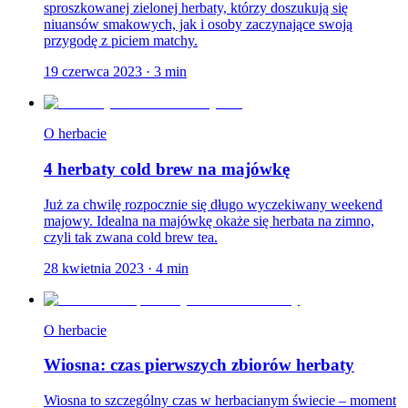
sproszkowanej zielonej herbaty, którzy doszukują się
niuansów smakowych, jak i osoby zaczynające swoją
przygodę z piciem matchy.
19 czerwca 2023
·
3
min
O herbacie
4 herbaty cold brew na majówkę
Już za chwilę rozpocznie się długo wyczekiwany weekend
majowy. Idealna na majówkę okaże się herbata na zimno,
czyli tak zwana cold brew tea.
28 kwietnia 2023
·
4
min
O herbacie
Wiosna: czas pierwszych zbiorów herbaty
Wiosna to szczególny czas w herbacianym świecie – moment