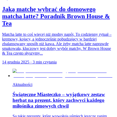
Jaką matchę wybrać do domowego
matcha latte? Poradnik Brown House &
Tea
Matcha latte to coś więcej niż modny napój. To codzienny rytuał –
kremowy, kojący, a jednocześnie pobudzający w bardziej
zbalansowany sposób niż kawa. Ale żeby matcha latte naprawdę
smakowała, kluczowy jest dobry wybór matchy. W Brown House
& Tea często słyszymy...
14 grudnia 2025
·
3
min czytania
Aktualności
Świąteczne Miasteczko – wyjątkowy zestaw
herbat na prezent, który zachwyci każdego
miłośnika zimowych chwil
Są takie prezenty, które wywołują uśmiech jeszcze zanim