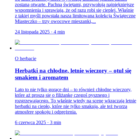
zostaną otwarte. Pachną świętami, przywołują najpiękniejsze
wspomnienia i sprawiają, że od razu robi się cieplej. Właśnie
z takiej myśli powstała nasza limitowana kolekcja Świąteczne
Miasteczko – trzy owocowe mieszanki,...
24 listopada 2025
·
4
min
O herbacie
Herbatki na chłodne, letnie wieczory – otul się
smakiem i aromatem
Lato to nie tylko gorące dni – to również chłodne wieczory,
które aż proszą się o filiżankę czegoś pysznego i
rozgrzewającego. To właśnie wtedy na scenę wkraczają letnie
herbatki na ciepło, które nie tylko smakują, ale też tworzą
atmosferę spokoju i odprężenia.
6 czerwca 2025
·
3
min