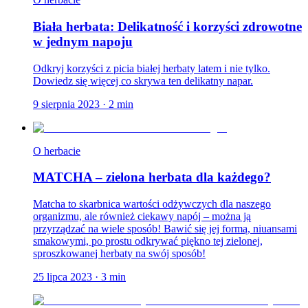
Biała herbata: Delikatność i korzyści zdrowotne
w jednym napoju
Odkryj korzyści z picia białej herbaty latem i nie tylko.
Dowiedz się więcej co skrywa ten delikatny napar.
9 sierpnia 2023
·
2
min
O herbacie
MATCHA – zielona herbata dla każdego?
Matcha to skarbnica wartości odżywczych dla naszego
organizmu, ale również ciekawy napój – można ją
przyrządzać na wiele sposób! Bawić się jej formą, niuansami
smakowymi, po prostu odkrywać piękno tej zielonej,
sproszkowanej herbaty na swój sposób!
25 lipca 2023
·
3
min