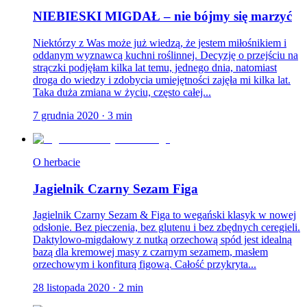
NIEBIESKI MIGDAŁ – nie bójmy się marzyć
Niektórzy z Was może już wiedzą, że jestem miłośnikiem i
oddanym wyznawcą kuchni roślinnej. Decyzję o przejściu na
strączki podjęłam kilka lat temu, jednego dnia, natomiast
droga do wiedzy i zdobycia umiejętności zajęła mi kilka lat.
Taka duża zmiana w życiu, często całej...
7 grudnia 2020
·
3
min
O herbacie
Jagielnik Czarny Sezam Figa
Jagielnik Czarny Sezam & Figa to wegański klasyk w nowej
odsłonie. Bez pieczenia, bez glutenu i bez zbędnych ceregieli.
Daktylowo-migdałowy z nutką orzechową spód jest idealną
bazą dla kremowej masy z czarnym sezamem, masłem
orzechowym i konfiturą figową. Całość przykryta...
28 listopada 2020
·
2
min