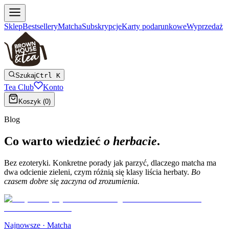
Sklep
Bestsellery
Matcha
Subskrypcje
Karty podarunkowe
Wyprzedaż
Szukaj
Ctrl K
Tea Club
Konto
Koszyk (
0
)
Blog
Co warto wiedzieć
o herbacie
.
Bez ezoteryki. Konkretne porady jak parzyć, dlaczego matcha ma
dwa odcienie zieleni, czym różnią się klasy liścia herbaty.
Bo
czasem dobre się zaczyna od zrozumienia.
Najnowsze ·
Matcha