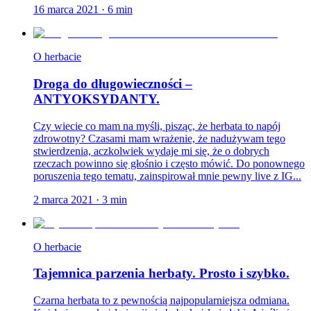
16 marca 2021
·
6
min
O herbacie
Droga do długowieczności –
ANTYOKSYDANTY.
Czy wiecie co mam na myśli, pisząc, że herbata to napój
zdrowotny? Czasami mam wrażenie, że nadużywam tego
stwierdzenia, aczkolwiek wydaje mi się, że o dobrych
rzeczach powinno się głośnio i często mówić. Do ponownego
poruszenia tego tematu, zainspirował mnie pewny live z IG...
2 marca 2021
·
3
min
O herbacie
Tajemnica parzenia herbaty. Prosto i szybko.
Czarna herbata to z pewnością najpopularniejsza odmiana.