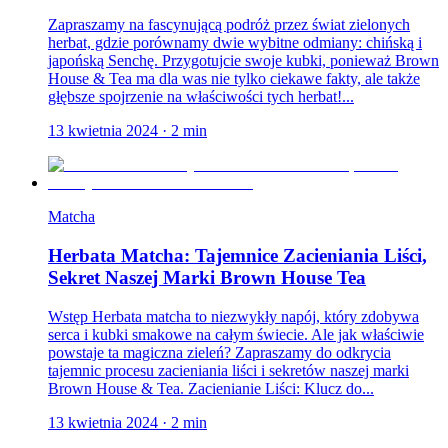
Zapraszamy na fascynującą podróż przez świat zielonych
herbat, gdzie porównamy dwie wybitne odmiany: chińską i
japońską Senchę. Przygotujcie swoje kubki, ponieważ Brown
House & Tea ma dla was nie tylko ciekawe fakty, ale także
głębsze spojrzenie na właściwości tych herbat!...
13 kwietnia 2024
·
2
min
Matcha
Herbata Matcha: Tajemnice Zacieniania Liści,
Sekret Naszej Marki Brown House Tea
Wstęp Herbata matcha to niezwykły napój, który zdobywa
serca i kubki smakowe na całym świecie. Ale jak właściwie
powstaje ta magiczna zieleń? Zapraszamy do odkrycia
tajemnic procesu zacieniania liści i sekretów naszej marki
Brown House & Tea. Zacienianie Liści: Klucz do...
13 kwietnia 2024
·
2
min