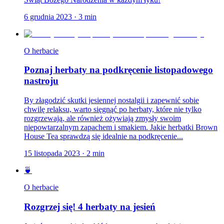
6 grudnia 2023
·
3
min
O herbacie
Poznaj herbaty na podkręcenie listopadowego
nastroju
By złagodzić skutki jesiennej nostalgii i zapewnić sobie
chwilę relaksu, warto sięgnąć po herbaty, które nie tylko
rozgrzewają, ale również ożywiają zmysły swoim
niepowtarzalnym zapachem i smakiem. Jakie herbatki Brown
House Tea sprawdzą się idealnie na podkręcenie...
15 listopada 2023
·
2
min
🍵
O herbacie
Rozgrzej się! 4 herbaty na jesień