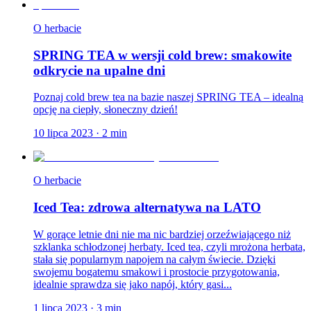
O herbacie
SPRING TEA w wersji cold brew: smakowite
odkrycie na upalne dni
Poznaj cold brew tea na bazie naszej SPRING TEA – idealną
opcję na ciepły, słoneczny dzień!
10 lipca 2023
·
2
min
O herbacie
Iced Tea: zdrowa alternatywa na LATO
W gorące letnie dni nie ma nic bardziej orzeźwiającego niż
szklanka schłodzonej herbaty. Iced tea, czyli mrożona herbata,
stała się popularnym napojem na całym świecie. Dzięki
swojemu bogatemu smakowi i prostocie przygotowania,
idealnie sprawdza się jako napój, który gasi...
1 lipca 2023
·
3
min