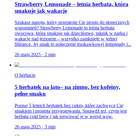
Strawberry Lemonade – letnia herbata, która
smakuje jak wakacje
Szukasz napoju, który przeniesie Cię prosto do słonecznych
wspomnień? Strawberry Lemonade to letnia herbata
owocowa, która smakuje jak dzieciństwo, piknik w parku i
wakacje nad jeziorem – wszystko zamknięte w jednej
filiżance. Jej smak to połączenie truskawkowej lemoniady i...
26 maja 2025
·
2
min
O herbacie
5 herbatek na lato– na zimno, bez kofeiny,
pełne smaku
Poznaj 5 letnich herbatek bez cukru, które zachwycą Cię
smakiem i prostotą przygotowania. Sprawdź też, czym jest
herbata cold brew i jak serwować je w wersji wow.
26 maja 2025
·
3
min