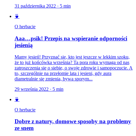
31 października 2022
·
5
min
🍵
O herbacie
Aaa…psik! Przepis na wspieranie odporności
jesienią
Mamy jesień! Przyznać się, kto jest jeszcze w lekkim szoku,
że to już końcówka września? Ta pora roku wymaga od nas
zatroszczenia się o siebie, o swoje zdrowie i samopoczucie. A
to, szczególnie na przełomie lata i jesieni, gdy aura
diametralnie się zmienia, bywa sporym...
29 września 2022
·
5
min
🍵
O herbacie
Dobre z natury, domowe sposoby na problemy
ze snem