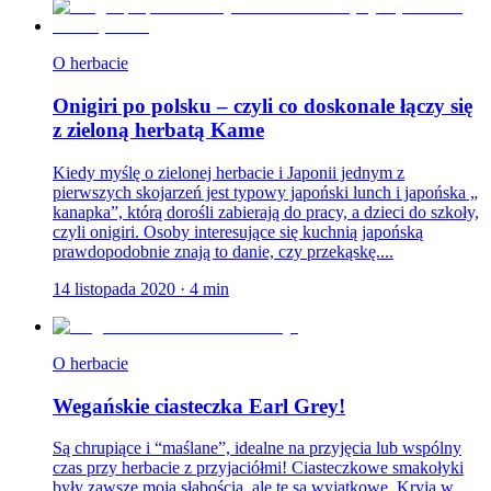
O herbacie
Onigiri po polsku – czyli co doskonale łączy się
z zieloną herbatą Kame
Kiedy myślę o zielonej herbacie i Japonii jednym z
pierwszych skojarzeń jest typowy japoński lunch i japońska „
kanapka”, którą dorośli zabierają do pracy, a dzieci do szkoły,
czyli onigiri. Osoby interesujące się kuchnią japońską
prawdopodobnie znają to danie, czy przekąskę....
14 listopada 2020
·
4
min
O herbacie
Wegańskie ciasteczka Earl Grey!
Są chrupiące i “maślane”, idealne na przyjęcia lub wspólny
czas przy herbacie z przyjaciółmi! Ciasteczkowe smakołyki
były zawsze moją słabością, ale te są wyjątkowe. Kryją w