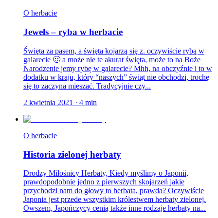
O herbacie
Jewels – ryba w herbacie
Święta za pasem, a święta kojarzą się z. oczywiście rybą w
galarecie 🙂 a może nie te akurat święta, może to na Boże
Narodzenie jemy rybę w galarecie? Mhh, na obczyźnie i to w
dodatku w kraju, który “naszych” świąt nie obchodzi, trochę
się to zaczyna mieszać. Tradycyjnie czy...
2 kwietnia 2021
·
4
min
O herbacie
Historia zielonej herbaty
Drodzy Miłośnicy Herbaty, Kiedy myślimy o Japonii,
prawdopodobnie jedno z pierwszych skojarzeń jakie
przychodzi nam do głowy to herbata, prawda? Oczywiście
Japonia jest przede wszystkim królestwem herbaty zielonej.
Owszem, Japończycy cenią także inne rodzaje herbaty na...