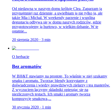
Od niedawna w naszym domu króluje Clea. Zaparzam ją
przynajmniej raz dziennie, a uwielbiam ją nie tylko ja, ale
także Mia i Michał. W weekendy parzenie i wspólna
degustacja odbywa się w domu naszych rodziców, gdzie
przygotowujemy ją hurtowo, w wielkim dzbanie. W te
ostatnie...
20 sierpnia 2020
·
3
min
O herbacie
Bez aromatów
W BH&T stawiamy na prostotę. To właśnie w niej szukamy
smaku i aromatu. Tworząc blendy korzystamy z
doświadczenia i wiedzy prawdziwych zielarzy i tea masterów.
Z wyczuciem łączymy składniki opierając się na
niezliczonych testach. Ich smaki i aromaty tworzą
kompozycję smakową,...
30 stycznia 2020
·
1
min