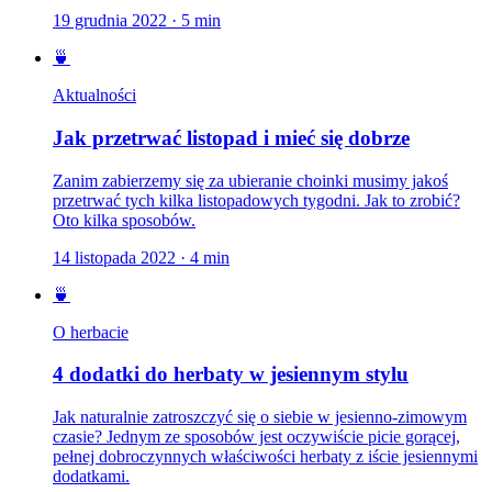
19 grudnia 2022
·
5
min
🍵
Aktualności
Jak przetrwać listopad i mieć się dobrze
Zanim zabierzemy się za ubieranie choinki musimy jakoś
przetrwać tych kilka listopadowych tygodni. Jak to zrobić?
Oto kilka sposobów.
14 listopada 2022
·
4
min
🍵
O herbacie
4 dodatki do herbaty w jesiennym stylu
Jak naturalnie zatroszczyć się o siebie w jesienno-zimowym
czasie? Jednym ze sposobów jest oczywiście picie gorącej,
pełnej dobroczynnych właściwości herbaty z iście jesiennymi
dodatkami.