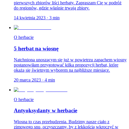
pierwszych zbiorów liści herbaty. Zapraszam Cię w podróż
do regionów, gdzie właśnie trwają zbiory.
14 kwietnia 2023
·
3
min
O herbacie
5 herbat na wiosnę
Natchniona unoszącym się już w powietrzu zapachem wiosny
postanowiłam przygotować kilka propozycji herbat, które
okażą się świetnym wyborem na najbliższe miesiące.
20 marca 2023
·
4
min
O herbacie
Antyoksydanty w herbacie
Wiosna to czas przebudzenia. Budzimy nasze ciało z
zimowego snu, oczyszczamy, by z lekkością wkroczyć w