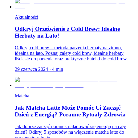
Aktualności
Odkryj Orzeźwienie z Cold Brew: Idealne
Herbaty na Lato!
Odkryj cold brew – metoda parzenia herbaty na zimno,
idealna na lato. Poznaj zalety cold brew, idealne herbaty
liściaste do parzenia oraz praktyczne butelki do cold brew.
29 czerwca 2024
·
4
min
Matcha
Jak Matcha Latte Może Pomóc Ci Zacząć
Dzień z Energią? Poranne Rytuały Zdrowia
Jak dobrze zacząć poranek naładować się energią na cały
dzień? Odkryj 5 sposobów na włączenie matcha latte do
porannego rytuału.