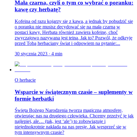
Mała czarna, czyli o tym co wybrać o poranku:
kawę czy herbatę?
Kofeina od razu kojarzy się z kawą, a jednak by pobudzić się
o poranku nie musisz decydować się na małą czarną w
postaci kawy. Herbata również zawiera kofeinę, choć
zwyczajowo nazywana jest teiną. Jak to? Pozwól, że odkryję
przed Tobą herbaciany świat i odpowiem na pytanie:...
30 stycznia 2023
·
4
min
O herbacie
Wsparcie w świątecznym czasie – suplementy w
formie herbatki
Święta Bożego Narodzenia tworzą magiczną atmosferę,
otwierając nas na drugiego człowieka. Chcemy przeżyć je jak
najlepiej, ale… (tak, jest ‘ale’) to zobowiązuje i
niejednokrotnie nakłada na nas presję. Jak wesprzeć się w
tym intensywnym czasie?