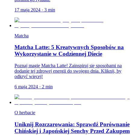
17 maja 2024
·
3
min
Matcha
Matcha Latte: 5 Kreatywnych Sposobów na
Wykorzystanie w Codziennej Diecie
Poznaj magię Matcha Latte! Zainspiruj się sposobami na
dodanie tej zdrowej energii do swojego dnia. Kliknij, by
odkryć więcej!
6 maja 2024
·
2
min
O herbacie
Uniknij Rozczarowania: Sprawdź Porównanie
Chińskiej i Japońskiej Senchy Przed Zakupem