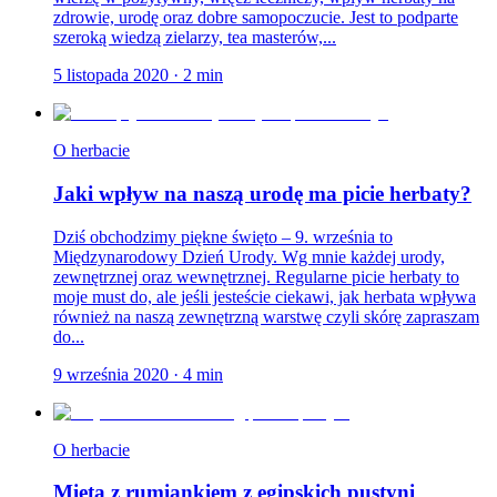
zdrowie, urodę oraz dobre samopoczucie. Jest to podparte
szeroką wiedzą zielarzy, tea masterów,...
5 listopada 2020
·
2
min
O herbacie
Jaki wpływ na naszą urodę ma picie herbaty?
Dziś obchodzimy piękne święto – 9. września to
Międzynarodowy Dzień Urody. Wg mnie każdej urody,
zewnętrznej oraz wewnętrznej. Regularne picie herbaty to
moje must do, ale jeśli jesteście ciekawi, jak herbata wpływa
również na naszą zewnętrzną warstwę czyli skórę zapraszam
do...
9 września 2020
·
4
min
O herbacie
Mięta z rumiankiem z egipskich pustyni