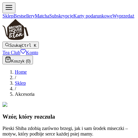
Sklep
Bestsellery
Matcha
Subskrypcje
Karty podarunkowe
Wyprzedaż
Szukaj
Ctrl K
Tea Club
Konto
Koszyk (
0
)
Home
/
Sklep
/
Akcesoria
Wzór, który rozczula
Pieski Shiba zdobią zarówno brzegi, jak i sam środek miseczki –
motyw, który podbije serce każdej psiej mamy.