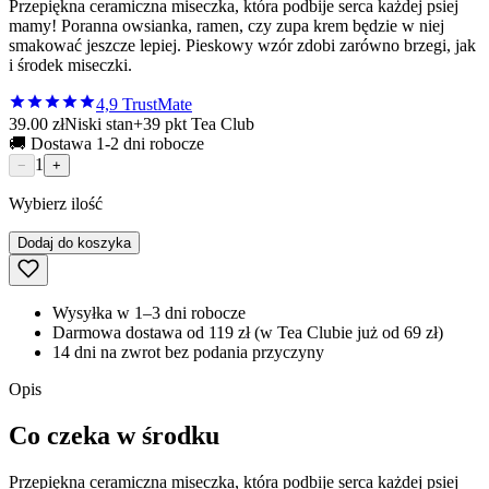
Przepiękna ceramiczna miseczka, która podbije serca każdej psiej
mamy! Poranna owsianka, ramen, czy zupa krem będzie w niej
smakować jeszcze lepiej. Pieskowy wzór zdobi zarówno brzegi, jak
i środek miseczki.
4,9
TrustMate
39.00 zł
Niski stan
+
39
pkt Tea Club
🚚 Dostawa 1-2 dni robocze
1
−
+
Wybierz ilość
Dodaj do koszyka
Wysyłka w 1–3 dni robocze
Darmowa dostawa od 119 zł (w Tea Clubie już od 69 zł)
14 dni na zwrot bez podania przyczyny
Opis
Co czeka w środku
Przepiękna ceramiczna miseczka, która podbije serca każdej psiej