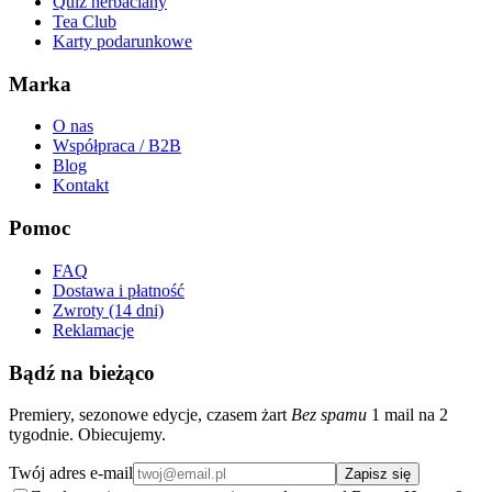
Quiz herbaciany
Tea Club
Karty podarunkowe
Marka
O nas
Współpraca / B2B
Blog
Kontakt
Pomoc
FAQ
Dostawa i płatność
Zwroty (14 dni)
Reklamacje
Bądź na bieżąco
Premiery, sezonowe edycje, czasem żart
Bez spamu
1 mail na 2
tygodnie. Obiecujemy.
Twój adres e-mail
Zapisz się