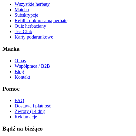
Wszystkie herbaty
Matcha
Subskrypcje
Refill - dokup samą herbatę
Quiz herbaciany
Tea Club
Karty podarunkowe
Marka
O nas
Współpraca / B2B
Blog
Kontakt
Pomoc
FAQ
Dostawa i płatność
Zwroty (14 dni)
Reklamacje
Bądź na bieżąco