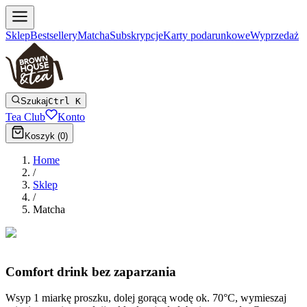
Sklep
Bestsellery
Matcha
Subskrypcje
Karty podarunkowe
Wyprzedaż
Szukaj
Ctrl K
Tea Club
Konto
Koszyk (
0
)
Home
/
Sklep
/
Matcha
Comfort drink bez zaparzania
Wsyp 1 miarkę proszku, dolej gorącą wodę ok. 70°C, wymieszaj