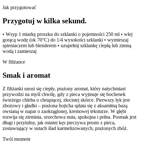
Jak przygotować
Przygotuj w kilka sekund.
• Wsyp 1 miarkę proszku do szklanki o pojemności 250 ml • wlej
gorącą wodę (ok 70°C) do 1/4 wysokości szklanki • wymieszaj
spieniaczem lub blenderem • uzupełnij szklankę ciepłą lub zimną
wodą i zamieszaj
W filiżance
Smak i aromat
Z filiżanki unosi się ciepły, prażony aromat, który natychmiast
przywodzi na myśl chwilę, gdy z pieca wyjmuje się bochenek
świeżego chleba o chrupiącej, złocistej skórce. Pierwszy łyk jest
zbożowy i gładki – prażona hojicha splata się z aksamitną bazą
owsianą w napar o zaokrąglonej, kremowej teksturze. W głębi
rozwija się ziemista, orzechowa nuta, spokojna i pełna. Posmak jest
długi i przytulny, jak ostatni kęs pieczywa prosto z pieca,
zostawiający w ustach ślad karmelizowanych, prażonych zbóż.
Twój moment