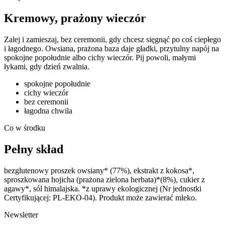
Kremowy, prażony wieczór
Zalej i zamieszaj, bez ceremonii, gdy chcesz sięgnąć po coś ciepłego
i łagodnego. Owsiana, prażona baza daje gładki, przytulny napój na
spokojne popołudnie albo cichy wieczór. Pij powoli, małymi
łykami, gdy dzień zwalnia.
spokojne popołudnie
cichy wieczór
bez ceremonii
łagodna chwila
Co w środku
Pełny skład
bezglutenowy proszek owsiany*
(77%)
,
ekstrakt z kokosa*
,
sproszkowana hojicha
(prażona zielona herbata)*(8%)
,
cukier z
agawy*
,
sól himalajska. *z uprawy ekologicznej
(Nr jednostki
Certyfikującej: PL-EKO-04). Produkt może zawierać mleko
.
Newsletter