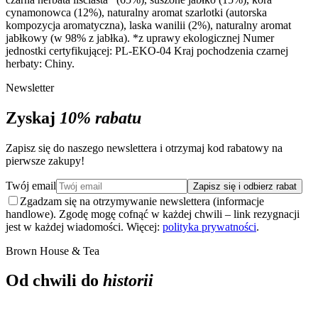
cynamonowca
(12%)
,
naturalny aromat szarlotki
(autorska
kompozycja aromatyczna)
,
laska wanilii
(2%)
,
naturalny aromat
jabłkowy
(w 98% z jabłka). *z uprawy ekologicznej Numer
jednostki certyfikującej: PL-EKO-04 Kraj pochodzenia czarnej
herbaty: Chiny
.
Newsletter
Zyskaj
10% rabatu
Zapisz się do naszego newslettera i otrzymaj kod rabatowy na
pierwsze zakupy!
Twój email
Zapisz się i odbierz rabat
Zgadzam się na otrzymywanie newslettera (informacje
handlowe). Zgodę mogę cofnąć w każdej chwili – link rezygnacji
jest w każdej wiadomości. Więcej:
polityka prywatności
.
Brown House & Tea
Od chwili do
historii