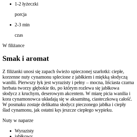
1-2 łyżeczki
porcja
2-3 min
czas
W filiżance
Smak i aromat
Z filiżanki unosi się zapach świeżo upieczonej szarlotki: ciepłe,
korzenne nuty cynamonu splecione z jabłkiem i miękką słodyczą
wanilii. Pierwszy łyk jest wyrazisty i pełny – mocna, liściasta czarna
herbata tworzy głębokie tło, po którym rozlewa się jabłkowa
słodycz z kruchym, deserowym akcentem. W miarę picia wanilia i
kora cynamonowca układają się w aksamitną, ciasteczkową całość.
W posmaku zostaje delikatna słodycz pieczonego jabłka i ciepły
ślad cynamonu, jak ostatni kęs jeszcze ciepłego wypieku.
Nuty w naparze
Wyrazisty
jabłkowy