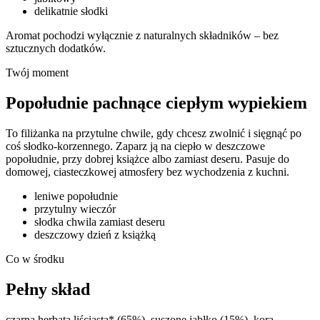
delikatnie słodki
Aromat pochodzi wyłącznie z naturalnych składników – bez
sztucznych dodatków.
Twój moment
Popołudnie pachnące ciepłym wypiekiem
To filiżanka na przytulne chwile, gdy chcesz zwolnić i sięgnąć po
coś słodko-korzennego. Zaparz ją na ciepło w deszczowe
popołudnie, przy dobrej książce albo zamiast deseru. Pasuje do
domowej, ciasteczkowej atmosfery bez wychodzenia z kuchni.
leniwe popołudnie
przytulny wieczór
słodka chwila zamiast deseru
deszczowy dzień z książką
Co w środku
Pełny skład
czarna herbata liściasta*
(65%)
,
suszone jabłko
(15%)
,
kora