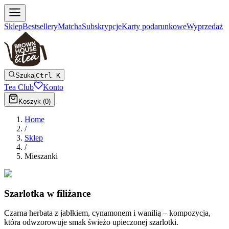
Sklep
Bestsellery
Matcha
Subskrypcje
Karty podarunkowe
Wyprzedaż
Szukaj
Ctrl K
Tea Club
Konto
Koszyk (
0
)
Home
/
Sklep
/
Mieszanki
Szarlotka w filiżance
Czarna herbata z jabłkiem, cynamonem i wanilią – kompozycja,
która odwzorowuje smak świeżo upieczonej szarlotki.