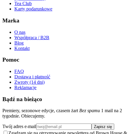
Tea Club
Karty podarunkowe
Marka
O nas
Współpraca / B2B
Blog
Kontakt
Pomoc
FAQ
Dostawa i płatność
Zwroty (14 dni)
Reklamacje
Bądź na bieżąco
Premiery, sezonowe edycje, czasem żart
Bez spamu
1 mail na 2
tygodnie. Obiecujemy.
Twój adres e-mail
Zapisz się
Zgadzam się na otrzymywanie newslettera od Brown House &