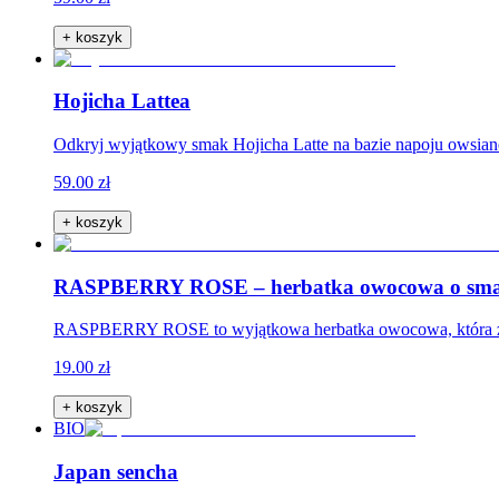
+ koszyk
Hojicha Lattea
Odkryj wyjątkowy smak Hojicha Latte na bazie napoju owsian
59.00 zł
+ koszyk
RASPBERRY ROSE – herbatka owocowa o sma
RASPBERRY ROSE to wyjątkowa herbatka owocowa, która zach
19.00 zł
+ koszyk
BIO
Japan sencha