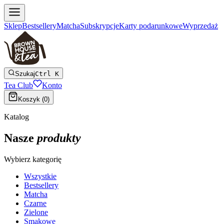
Sklep
Bestsellery
Matcha
Subskrypcje
Karty podarunkowe
Wyprzedaż
Szukaj
Ctrl K
Tea Club
Konto
Koszyk (
0
)
Katalog
Nasze
produkty
Wybierz kategorię
Wszystkie
Bestsellery
Matcha
Czarne
Zielone
Smakowe