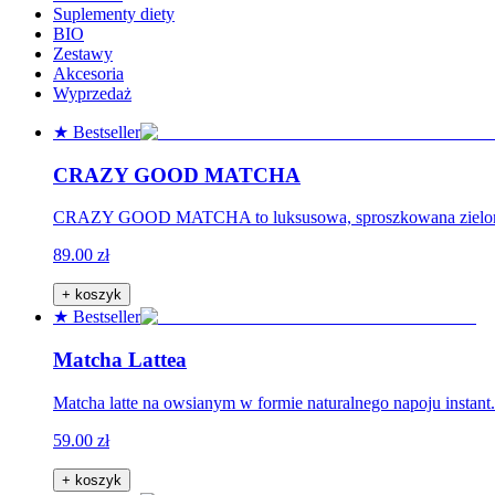
Suplementy diety
BIO
Zestawy
Akcesoria
Wyprzedaż
★ Bestseller
CRAZY GOOD MATCHA
CRAZY GOOD MATCHA to luksusowa, sproszkowana zielona he
89.00 zł
+ koszyk
★ Bestseller
Matcha Lattea
Matcha latte na owsianym w formie naturalnego napoju instant.
59.00 zł
+ koszyk