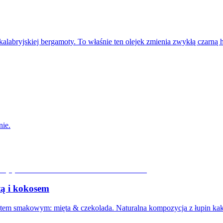
 kalabryjskiej bergamoty. To właśnie ten olejek zmienia zwykłą czarną
nie.
tą i kokosem
etem smakowym: mięta & czekolada. Naturalna kompozycja z łupin k