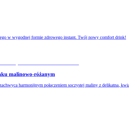
ego w wygodnej formie zdrowego instant. Twój nowy comfort drink!
ku malinowo-różanym
wyca harmonijnym połączeniem soczystej maliny z delikatną, kwi