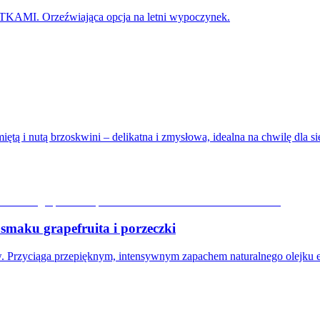
 Orzeźwiająca opcja na letni wypoczynek.
tą i nutą brzoskwini – delikatna i zmysłowa, idealna na chwilę dla si
aku grapefruita i porzeczki
ów. Przyciąga przepięknym, intensywnym zapachem naturalnego olejku