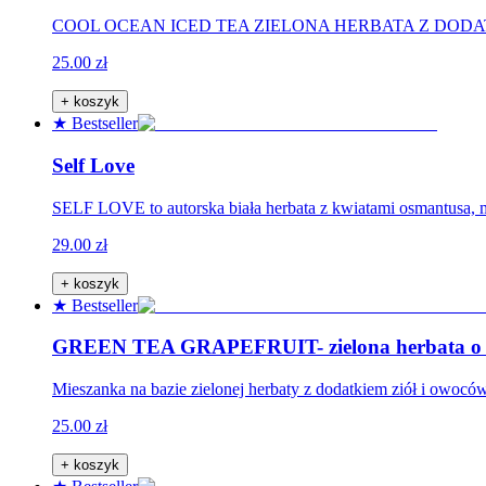
COOL OCEAN ICED TEA ZIELONA HERBATA Z DODATKAMI.
25.00 zł
+ koszyk
★ Bestseller
Self Love
SELF LOVE to autorska biała herbata z kwiatami osmantusa, mię
29.00 zł
+ koszyk
★ Bestseller
GREEN TEA GRAPEFRUIT- zielona herbata o sm
Mieszanka na bazie zielonej herbaty z dodatkiem ziół i owoc
25.00 zł
+ koszyk