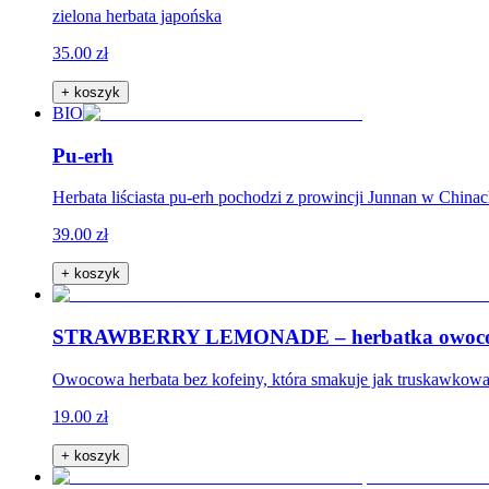
zielona herbata japońska
35.00 zł
+ koszyk
BIO
Pu-erh
Herbata liściasta pu-erh pochodzi z prowincji Junnan w China
39.00 zł
+ koszyk
STRAWBERRY LEMONADE – herbatka owocow
Owocowa herbata bez kofeiny, która smakuje jak truskawkowa le
19.00 zł
+ koszyk