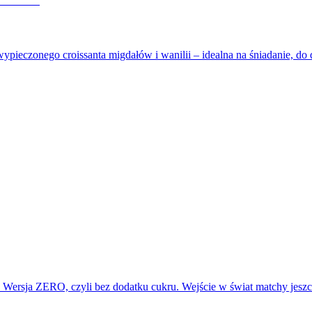
wypieczonego croissanta migdałów i wanilii – idealna na śniadanie, d
t. Wersja ZERO, czyli bez dodatku cukru. Wejście w świat matchy jes