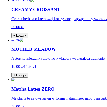
★ Bestseller
CREAMY CROISSANT
Czarna herbata o kremowej konsystencji, łącząca nuty świeżo 
20.00 zł
+ koszyk
-20%
MOTHER MEADOW
Autorska mieszanka ziołowo-kwiatowa wspierająca trawienie.
19.00 zł
15.20 zł
+ koszyk
Matcha Lattea ZERO
Matcha latte na owsianym w formie naturalnego napoju instan
59.00 zł