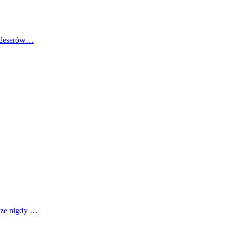
o deserów…
zcze nigdy …