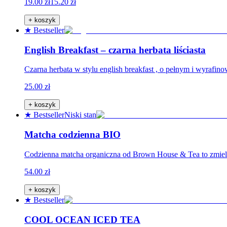
19.00 zł
15.20 zł
+ koszyk
★ Bestseller
English Breakfast – czarna herbata liściasta
Czarna herbata w stylu english breakfast , o pełnym i wyrafi
25.00 zł
+ koszyk
★ Bestseller
Niski stan
Matcha codzienna BIO
Codzienna matcha organiczna od Brown House & Tea to zmielone 
54.00 zł
+ koszyk
★ Bestseller
COOL OCEAN ICED TEA