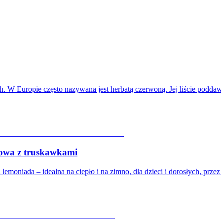
ch. W Europie często nazywana jest herbatą czerwoną. Jej liście podd
a z truskawkami
moniada – idealna na ciepło i na zimno, dla dzieci i dorosłych, prze