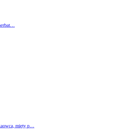
 herbat…
akaowca, mięty p…