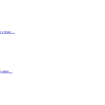
t z trzec…
, z ogro…