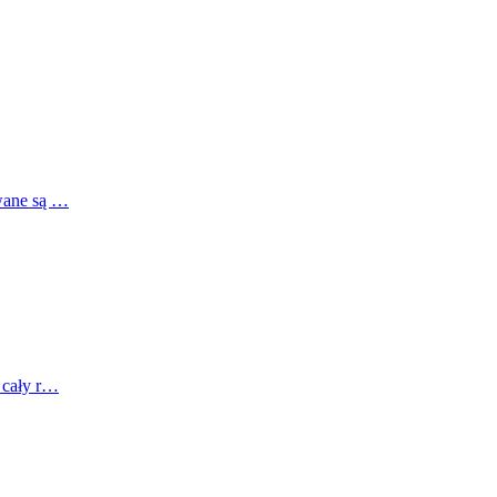
awane są …
z cały r…