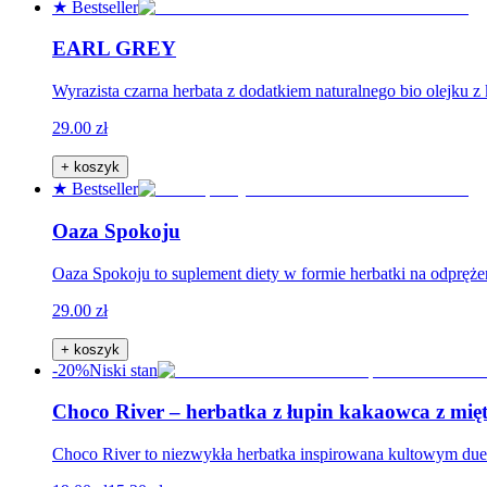
★ Bestseller
EARL GREY
Wyrazista czarna herbata z dodatkiem naturalnego bio olejku z
29.00 zł
+ koszyk
★ Bestseller
Oaza Spokoju
Oaza Spokoju to suplement diety w formie herbatki na odpręże
29.00 zł
+ koszyk
-20%
Niski stan
Choco River – herbatka z łupin kakaowca z mię
Choco River to niezwykła herbatka inspirowana kultowym du