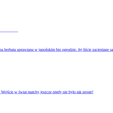
rbata uprawiana w japońskim bio ogrodzie. Jej liście zacieniane
 Wejście w świat matchy jeszcze nigdy nie było tak proste!