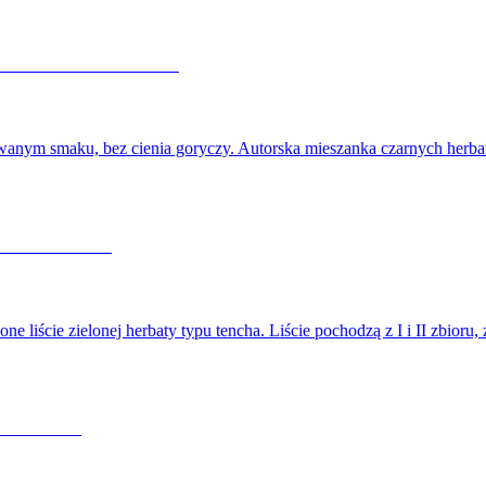
nowanym smaku, bez cienia goryczy. Autorska mieszanka czarnych herba
liście zielonej herbaty typu tencha. Liście pochodzą z I i II zbioru