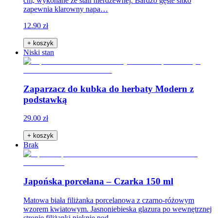
cm, wykonane ze stali nierdzewnej. Bardzo gęste sitko
zapewnia klarowny napa…
12.90 zł
+ koszyk
Niski stan
Zaparzacz do kubka do herbaty Modern z
podstawką
29.00 zł
+ koszyk
Brak
Japońska porcelana – Czarka 150 ml
Matowa biała filiżanka porcelanowa z czarno-różowym
wzorem kwiatowym. Jasnoniebieska glazura po wewnętrznej
stronie filiżanki pięknie pod…