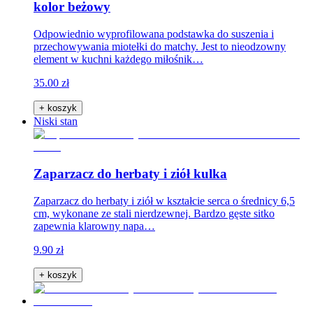
kolor beżowy
Odpowiednio wyprofilowana podstawka do suszenia i
przechowywania miotełki do matchy. Jest to nieodzowny
element w kuchni każdego miłośnik…
35.00 zł
+ koszyk
Niski stan
Zaparzacz do herbaty i ziół kulka
Zaparzacz do herbaty i ziół w kształcie serca o średnicy 6,5
cm, wykonane ze stali nierdzewnej. Bardzo gęste sitko
zapewnia klarowny napa…
9.90 zł
+ koszyk