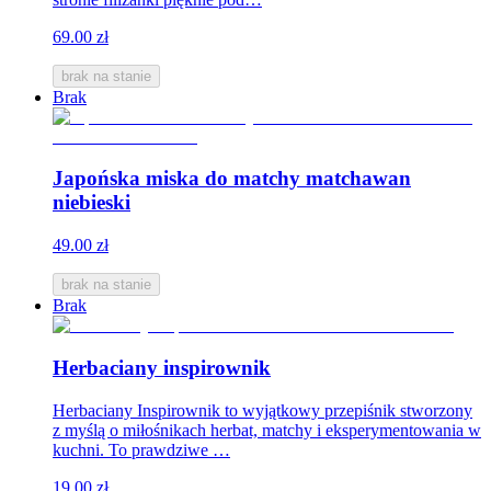
69.00 zł
brak na stanie
Brak
Japońska miska do matchy matchawan
niebieski
49.00 zł
brak na stanie
Brak
Herbaciany inspirownik
Herbaciany Inspirownik to wyjątkowy przepiśnik stworzony
z myślą o miłośnikach herbat, matchy i eksperymentowania w
kuchni. To prawdziwe …
19.00 zł