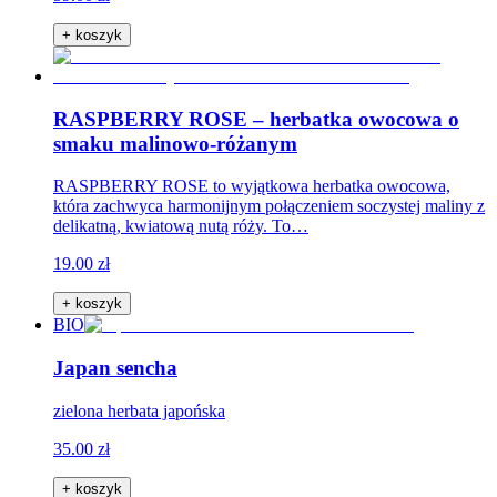
+ koszyk
RASPBERRY ROSE – herbatka owocowa o
smaku malinowo-różanym
RASPBERRY ROSE to wyjątkowa herbatka owocowa,
która zachwyca harmonijnym połączeniem soczystej maliny z
delikatną, kwiatową nutą róży. To…
19.00 zł
+ koszyk
BIO
Japan sencha
zielona herbata japońska
35.00 zł
+ koszyk