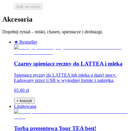
brak na stanie
Akcesoria
Dopełnij rytuał – miski, chasen, spieniacze i drobiazgi.
★ Bestseller
Czarny spieniacz ręczny do LATTEA i mleka
Spieniacz ręczny do LATTEA lub mleka o dużej mocy.
Ładowany przez USB w wygodnej formie z nakrętką.
65.00 zł
+ koszyk
Limitowana
Torba prezentowa Your TEA best!