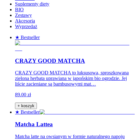
Suplementy diety
BIO
Zestawy
Akcesoria
Wyprzedaż
★ Bestseller
CRAZY GOOD MATCHA
CRAZY GOOD MATCHA to luksusowa, sproszkowana
zielona herbata uprawiana w japońskim bio ogrodzie. Jej
liście zacieniane są bambusowymi mat…
89.00 zł
+ koszyk
★ Bestseller
Matcha Lattea
Matcha latte na owsianym w formie naturalnego napoju