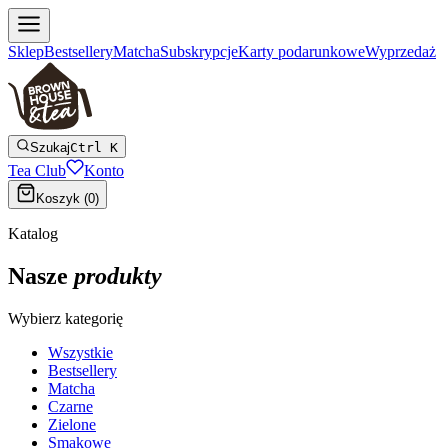
Sklep
Bestsellery
Matcha
Subskrypcje
Karty podarunkowe
Wyprzedaż
Szukaj
Ctrl K
Tea Club
Konto
Koszyk (
0
)
Katalog
Nasze
produkty
Wybierz kategorię
Wszystkie
Bestsellery
Matcha
Czarne
Zielone
Smakowe