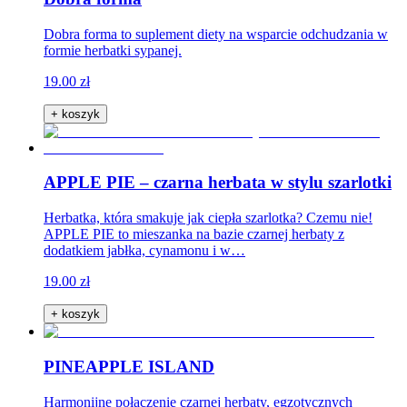
Dobra forma to suplement diety na wsparcie odchudzania w
formie herbatki sypanej.
19.00 zł
+ koszyk
APPLE PIE – czarna herbata w stylu szarlotki
Herbatka, która smakuje jak ciepła szarlotka? Czemu nie!
APPLE PIE to mieszanka na bazie czarnej herbaty z
dodatkiem jabłka, cynamonu i w…
19.00 zł
+ koszyk
PINEAPPLE ISLAND
Harmonijne połączenie czarnej herbaty, egzotycznych