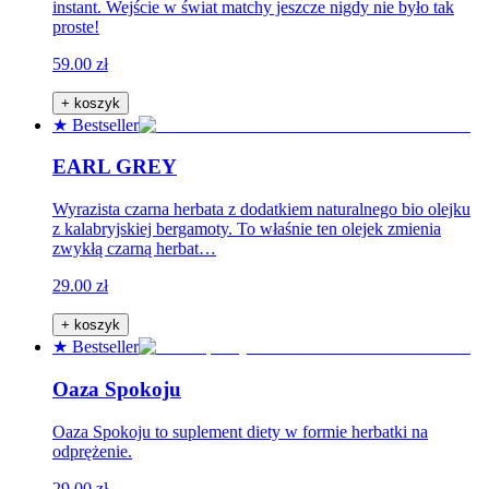
instant. Wejście w świat matchy jeszcze nigdy nie było tak
proste!
59.00 zł
+ koszyk
★ Bestseller
EARL GREY
Wyrazista czarna herbata z dodatkiem naturalnego bio olejku
z kalabryjskiej bergamoty. To właśnie ten olejek zmienia
zwykłą czarną herbat…
29.00 zł
+ koszyk
★ Bestseller
Oaza Spokoju
Oaza Spokoju to suplement diety w formie herbatki na
odprężenie.
29.00 zł