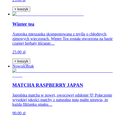
+ koszyk
Winter tea
Autorska mieszanka skomponowana z myślą o chłodnych,
zimowych wieczorach. Winter Tea została stworzona na bazie
czarnej herbaty liściaste…
25.00 zł
+ koszyk
Nowość
Brak
MATCHA RASPBERRY JAPAN
Japońska matcha w nowej, owocowej odsłonie 🩷 Połączenie
wysokiej jakości matchy z naturalną nutą malin sprawia, że
każda filiżanka smaku…
90.00 zł