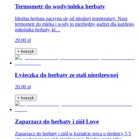
Termometr do wody/mleka herbaty
Idealna herbata zaczyna się od idealnej temperatury. Nasz
termometr do mleka i wody to niezbędny gadżet dla każdego
miłośnika herbaty, kt…
29.00 zł
+ koszyk
Łyżeczka do herbaty ze stali nierdzewnej
20.00 zł
+ koszyk
Zaparzacz do herbaty i ziół Love
Zaparzacz do herbaty i ziół w kształcie serca o średnicy 5,5