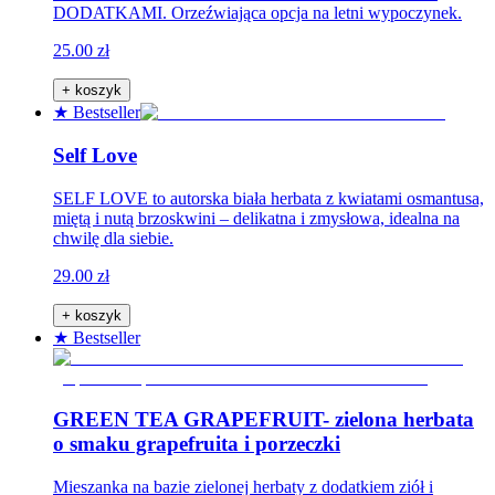
DODATKAMI. Orzeźwiająca opcja na letni wypoczynek.
25.00 zł
+ koszyk
★ Bestseller
Self Love
SELF LOVE to autorska biała herbata z kwiatami osmantusa,
miętą i nutą brzoskwini – delikatna i zmysłowa, idealna na
chwilę dla siebie.
29.00 zł
+ koszyk
★ Bestseller
GREEN TEA GRAPEFRUIT- zielona herbata
o smaku grapefruita i porzeczki
Mieszanka na bazie zielonej herbaty z dodatkiem ziół i