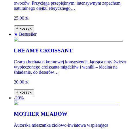
owoców. Przyciąga przepięknym, intensywnym zapachem
naturalnego olejku eterycznego…
25.00 zł
+ koszyk
★ Bestseller
CREAMY CROISSANT
Czarna herbata o kremowej konsystencji, łącząca nuty świeżo
wypieczonego croissanta migdałów i wanilii – idealna na
śniadanie, do deserów…
20.00 zł
+ koszyk
-20%
MOTHER MEADOW
Autorska mieszanka ziołowo-kwiatowa wspierająca