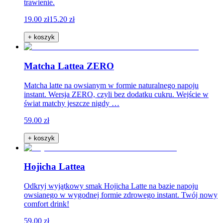
trawienie.
19.00 zł
15.20 zł
+ koszyk
Matcha Lattea ZERO
Matcha latte na owsianym w formie naturalnego napoju
instant. Wersja ZERO, czyli bez dodatku cukru. Wejście w
świat matchy jeszcze nigdy …
59.00 zł
+ koszyk
Hojicha Lattea
Odkryj wyjątkowy smak Hojicha Latte na bazie napoju
owsianego w wygodnej formie zdrowego instant. Twój nowy
comfort drink!
59.00 zł