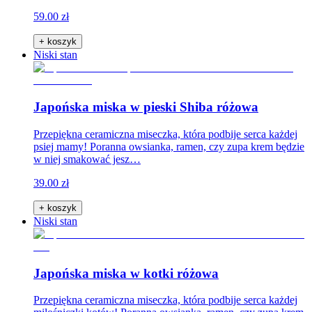
59.00 zł
+ koszyk
Niski stan
Japońska miska w pieski Shiba różowa
Przepiękna ceramiczna miseczka, która podbije serca każdej
psiej mamy! Poranna owsianka, ramen, czy zupa krem będzie
w niej smakować jesz…
39.00 zł
+ koszyk
Niski stan
Japońska miska w kotki różowa
Przepiękna ceramiczna miseczka, która podbije serca każdej