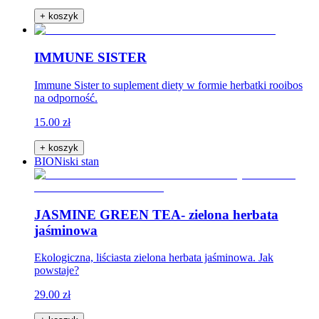
+ koszyk
IMMUNE SISTER
Immune Sister to suplement diety w formie herbatki rooibos
na odporność.
15.00 zł
+ koszyk
BIO
Niski stan
JASMINE GREEN TEA- zielona herbata
jaśminowa
Ekologiczna, liściasta zielona herbata jaśminowa. Jak
powstaje?
29.00 zł