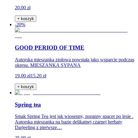
20.00 zł
+ koszyk
-20%
GOOD PERIOD OF TIME
Autorska mieszanka ziołowa powstała jako wsparcie podczas
okresu. MIESZANKA SYPANA
19.00 zł
15.20 zł
+ koszyk
Spring tea
Smak Spring Tea jest jak wiosenny, poranny spacer po lesie .
Autorska mieszanka na bazie delikatnej czarnej herbaty
Darjeeling z pierwsze…
25.00 zł