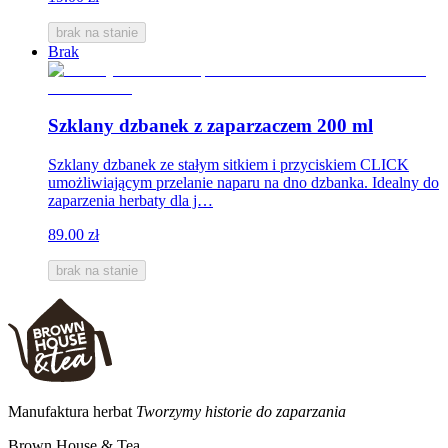
brak na stanie
Brak
Szklany dzbanek z zaparzaczem 200 ml
Szklany dzbanek ze stałym sitkiem i przyciskiem CLICK
umożliwiającym przelanie naparu na dno dzbanka. Idealny do
zaparzenia herbaty dla j…
89.00 zł
brak na stanie
Manufaktura herbat
Tworzymy historie do zaparzania
Brown House & Tea