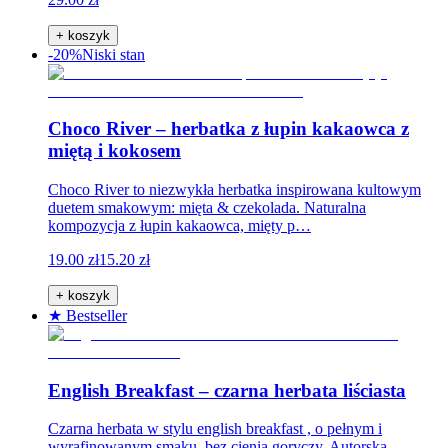
+ koszyk
-20%
Niski stan
Choco River – herbatka z łupin kakaowca z
miętą i kokosem
Choco River to niezwykła herbatka inspirowana kultowym
duetem smakowym: mięta & czekolada. Naturalna
kompozycja z łupin kakaowca, mięty p…
19.00 zł
15.20 zł
+ koszyk
★ Bestseller
English Breakfast – czarna herbata liściasta
Czarna herbata w stylu english breakfast , o pełnym i
wyrafinowanym smaku, bez cienia goryczy. Autorska