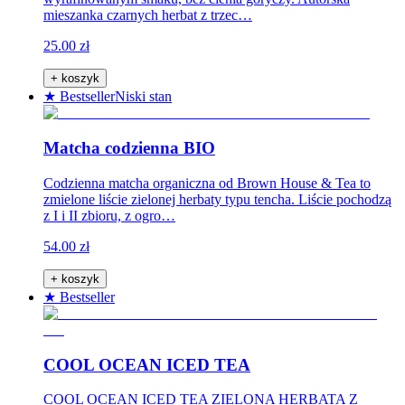
mieszanka czarnych herbat z trzec…
25.00 zł
+ koszyk
★ Bestseller
Niski stan
Matcha codzienna BIO
Codzienna matcha organiczna od Brown House & Tea to
zmielone liście zielonej herbaty typu tencha. Liście pochodzą
z I i II zbioru, z ogro…
54.00 zł
+ koszyk
★ Bestseller
COOL OCEAN ICED TEA
COOL OCEAN ICED TEA ZIELONA HERBATA Z