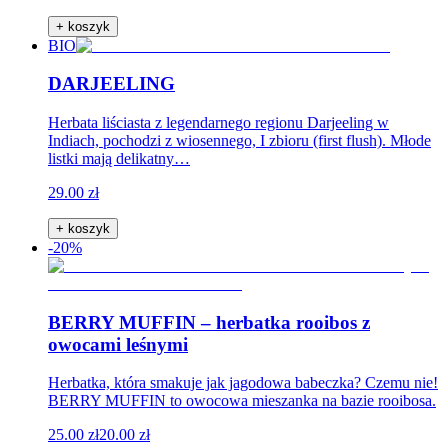
+ koszyk
BIO
DARJEELING
Herbata liściasta z legendarnego regionu Darjeeling w
Indiach, pochodzi z wiosennego, I zbioru (first flush). Młode
listki mają delikatny…
29.00 zł
+ koszyk
-20%
BERRY MUFFIN – herbatka rooibos z
owocami leśnymi
Herbatka, która smakuje jak jagodowa babeczka? Czemu nie!
BERRY MUFFIN to owocowa mieszanka na bazie rooibosa.
25.00 zł
20.00 zł