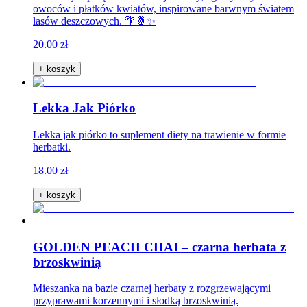
owoców i płatków kwiatów, inspirowane barwnym światem
lasów deszczowych. 🌴🍍✨
20.00 zł
+ koszyk
Lekka Jak Piórko
Lekka jak piórko to suplement diety na trawienie w formie
herbatki.
18.00 zł
+ koszyk
GOLDEN PEACH CHAI – czarna herbata z
brzoskwinią
Mieszanka na bazie czarnej herbaty z rozgrzewającymi
przyprawami korzennymi i słodką brzoskwinią.