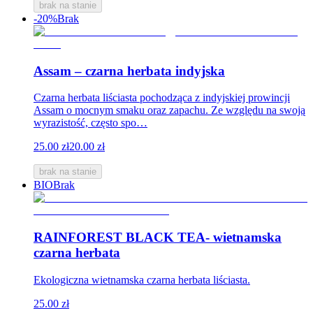
brak na stanie
-20%
Brak
Assam – czarna herbata indyjska
Czarna herbata liściasta pochodząca z indyjskiej prowincji
Assam o mocnym smaku oraz zapachu. Ze względu na swoją
wyrazistość, często spo…
25.00 zł
20.00 zł
brak na stanie
BIO
Brak
RAINFOREST BLACK TEA- wietnamska
czarna herbata
Ekologiczna wietnamska czarna herbata liściasta.
25.00 zł