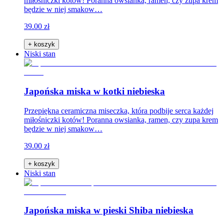
miłośniczki kotów! Poranna owsianka, ramen, czy zupa krem
będzie w niej smakow…
39.00 zł
+ koszyk
Niski stan
Japońska miska w kotki niebieska
Przepiękna ceramiczna miseczka, która podbije serca każdej
miłośniczki kotów! Poranna owsianka, ramen, czy zupa krem
będzie w niej smakow…
39.00 zł
+ koszyk
Niski stan
Japońska miska w pieski Shiba niebieska