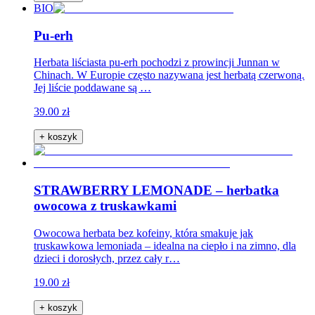
BIO
Pu-erh
Herbata liściasta pu-erh pochodzi z prowincji Junnan w
Chinach. W Europie często nazywana jest herbatą czerwoną.
Jej liście poddawane są …
39.00 zł
+ koszyk
STRAWBERRY LEMONADE – herbatka
owocowa z truskawkami
Owocowa herbata bez kofeiny, która smakuje jak
truskawkowa lemoniada – idealna na ciepło i na zimno, dla
dzieci i dorosłych, przez cały r…
19.00 zł
+ koszyk