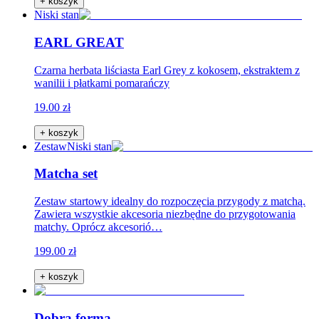
+ koszyk
Niski stan
EARL GREAT
Czarna herbata liściasta Earl Grey z kokosem, ekstraktem z
wanilii i płatkami pomarańczy
19.00 zł
+ koszyk
Zestaw
Niski stan
Matcha set
Zestaw startowy idealny do rozpoczęcia przygody z matchą.
Zawiera wszystkie akcesoria niezbędne do przygotowania
matchy. Oprócz akcesorió…
199.00 zł
+ koszyk
Dobra forma