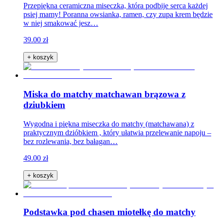
Przepiękna ceramiczna miseczka, która podbije serca każdej
psiej mamy! Poranna owsianka, ramen, czy zupa krem będzie
w niej smakować jesz…
39.00 zł
+ koszyk
Miska do matchy matchawan brązowa z
dziubkiem
Wygodna i piękna miseczka do matchy (matchawana) z
praktycznym dzióbkiem , który ułatwia przelewanie napoju –
bez rozlewania, bez bałagan…
49.00 zł
+ koszyk
Podstawka pod chasen miotełkę do matchy