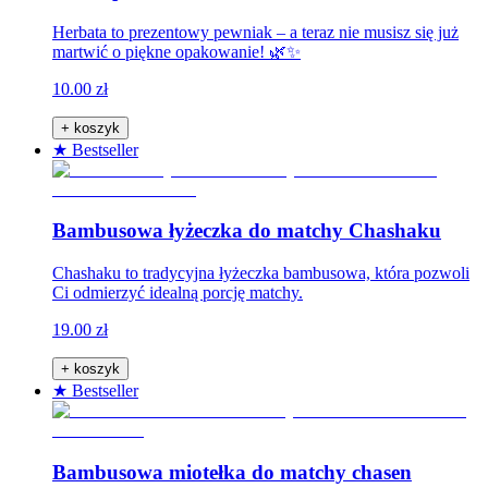
Herbata to prezentowy pewniak – a teraz nie musisz się już
martwić o piękne opakowanie! 🌿✨
10.00 zł
+ koszyk
★ Bestseller
Bambusowa łyżeczka do matchy Chashaku
Chashaku to tradycyjna łyżeczka bambusowa, która pozwoli
Ci odmierzyć idealną porcję matchy.
19.00 zł
+ koszyk
★ Bestseller
Bambusowa miotełka do matchy chasen