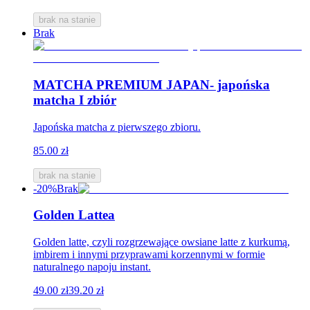
brak na stanie
Brak
MATCHA PREMIUM JAPAN- japońska
matcha I zbiór
Japońska matcha z pierwszego zbioru.
85.00 zł
brak na stanie
-20%
Brak
Golden Lattea
Golden latte, czyli rozgrzewające owsiane latte z kurkumą,
imbirem i innymi przyprawami korzennymi w formie
naturalnego napoju instant.
49.00 zł
39.20 zł