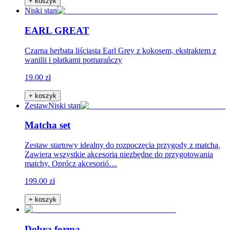
+ koszyk
Niski stan
EARL GREAT
Czarna herbata liściasta Earl Grey z kokosem, ekstraktem z
wanilii i płatkami pomarańczy
19.00 zł
+ koszyk
Zestaw
Niski stan
Matcha set
Zestaw startowy idealny do rozpoczęcia przygody z matchą.
Zawiera wszystkie akcesoria niezbędne do przygotowania
matchy. Oprócz akcesorió…
199.00 zł
+ koszyk
Dobra forma