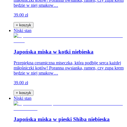
miłośniczki kotów! Poranna owsianka, ramen, czy zupa krem
będzie w niej smakow…
39.00 zł
+ koszyk
Niski stan
Japońska miska w kotki niebieska
Przepiękna ceramiczna miseczka, która podbije serca każdej
miłośniczki kotów! Poranna owsianka, ramen, czy zupa krem
będzie w niej smakow…
39.00 zł
+ koszyk
Niski stan
Japońska miska w pieski Shiba niebieska