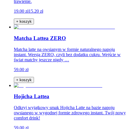
trawienie.
19.00 zł
15.20 zł
+ koszyk
Matcha Lattea ZERO
Matcha latte na owsianym w formie naturalnego napoju
instant. Wersja ZERO, czyli bez dodatku cukru. Wejście w
świat matchy jeszcze nigdy …
59.00 zł
+ koszyk
Hojicha Lattea
Odkryj wyjątkowy smak Hojicha Latte na bazie napoju
owsianego w wygodnej formie zdrowego instant. Twój nowy
comfort drink!
59.00 zł