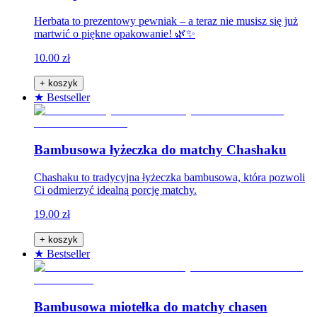
Herbata to prezentowy pewniak – a teraz nie musisz się już
martwić o piękne opakowanie! 🌿✨
10.00 zł
+ koszyk
★ Bestseller
Bambusowa łyżeczka do matchy Chashaku
Chashaku to tradycyjna łyżeczka bambusowa, która pozwoli
Ci odmierzyć idealną porcję matchy.
19.00 zł
+ koszyk
★ Bestseller
Bambusowa miotełka do matchy chasen