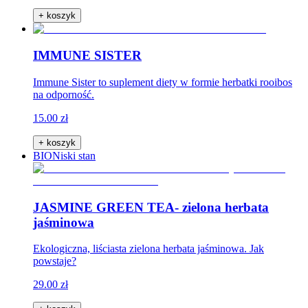
+ koszyk
IMMUNE SISTER
Immune Sister to suplement diety w formie herbatki rooibos
na odporność.
15.00 zł
+ koszyk
BIO
Niski stan
JASMINE GREEN TEA- zielona herbata
jaśminowa
Ekologiczna, liściasta zielona herbata jaśminowa. Jak
powstaje?
29.00 zł