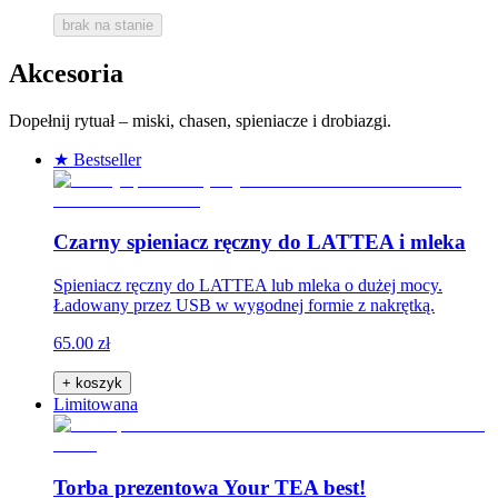
brak na stanie
Akcesoria
Dopełnij rytuał – miski, chasen, spieniacze i drobiazgi.
★ Bestseller
Czarny spieniacz ręczny do LATTEA i mleka
Spieniacz ręczny do LATTEA lub mleka o dużej mocy.
Ładowany przez USB w wygodnej formie z nakrętką.
65.00 zł
+ koszyk
Limitowana
Torba prezentowa Your TEA best!