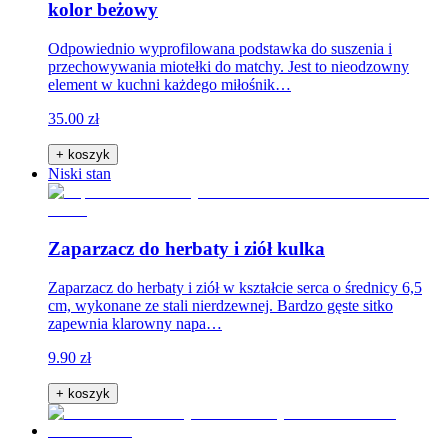
kolor beżowy
Odpowiednio wyprofilowana podstawka do suszenia i
przechowywania miotełki do matchy. Jest to nieodzowny
element w kuchni każdego miłośnik…
35.00 zł
+ koszyk
Niski stan
Zaparzacz do herbaty i ziół kulka
Zaparzacz do herbaty i ziół w kształcie serca o średnicy 6,5
cm, wykonane ze stali nierdzewnej. Bardzo gęste sitko
zapewnia klarowny napa…
9.90 zł
+ koszyk