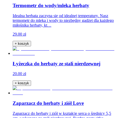
Termometr do wody/mleka herbaty
Idealna herbata zaczyna się od idealnej temperatury. Nasz
termometr do mleka i wody to niezbędny gadżet dla każdego
miłośnika herbaty, kt…
29.00 zł
+ koszyk
Łyżeczka do herbaty ze stali nierdzewnej
20.00 zł
+ koszyk
Zaparzacz do herbaty i ziół Love
Zaparzacz do herbaty i ziół w kształcie serca o średnicy 5,5