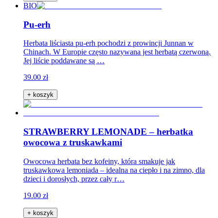
BIO
Pu-erh
Herbata liściasta pu-erh pochodzi z prowincji Junnan w
Chinach. W Europie często nazywana jest herbatą czerwoną.
Jej liście poddawane są …
39.00 zł
+ koszyk
STRAWBERRY LEMONADE – herbatka
owocowa z truskawkami
Owocowa herbata bez kofeiny, która smakuje jak
truskawkowa lemoniada – idealna na ciepło i na zimno, dla
dzieci i dorosłych, przez cały r…
19.00 zł
+ koszyk