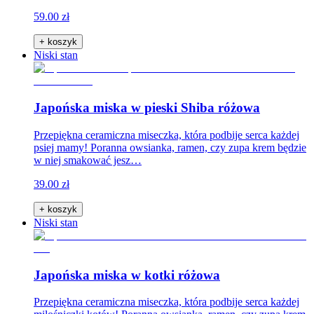
59.00 zł
+ koszyk
Niski stan
Japońska miska w pieski Shiba różowa
Przepiękna ceramiczna miseczka, która podbije serca każdej
psiej mamy! Poranna owsianka, ramen, czy zupa krem będzie
w niej smakować jesz…
39.00 zł
+ koszyk
Niski stan
Japońska miska w kotki różowa
Przepiękna ceramiczna miseczka, która podbije serca każdej