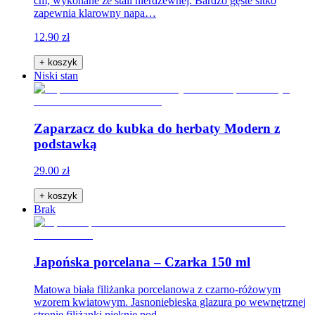
cm, wykonane ze stali nierdzewnej. Bardzo gęste sitko
zapewnia klarowny napa…
12.90 zł
+ koszyk
Niski stan
Zaparzacz do kubka do herbaty Modern z
podstawką
29.00 zł
+ koszyk
Brak
Japońska porcelana – Czarka 150 ml
Matowa biała filiżanka porcelanowa z czarno-różowym
wzorem kwiatowym. Jasnoniebieska glazura po wewnętrznej
stronie filiżanki pięknie pod…