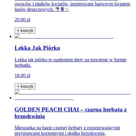
owoców i płatków kwiatów, inspirowane barwnym światem
lasów deszczowych. 🌴🍍✨
20.00 zł
+ koszyk
Lekka Jak Piórko
Lekka jak piórko to suplement diety na trawienie w formie
herbatki.
18.00 zł
+ koszyk
GOLDEN PEACH CHAI – czarna herbata z
brzoskwinią
Mieszanka na bazie czarnej herbaty z rozgrzewającymi
przyprawami korzennymi i słodką brzoskwinią.