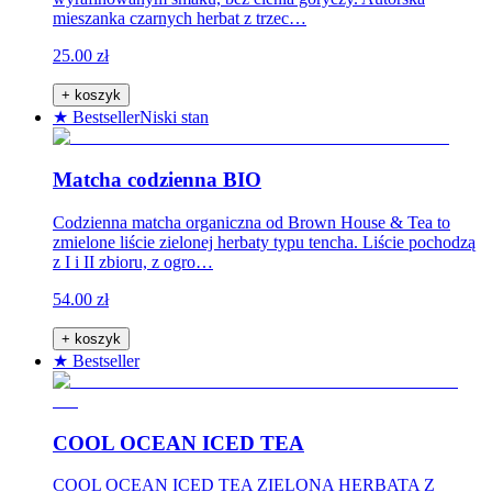
mieszanka czarnych herbat z trzec…
25.00 zł
+ koszyk
★ Bestseller
Niski stan
Matcha codzienna BIO
Codzienna matcha organiczna od Brown House & Tea to
zmielone liście zielonej herbaty typu tencha. Liście pochodzą
z I i II zbioru, z ogro…
54.00 zł
+ koszyk
★ Bestseller
COOL OCEAN ICED TEA
COOL OCEAN ICED TEA ZIELONA HERBATA Z