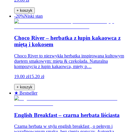
+ koszyk
-20%
Niski stan
Choco River – herbatka z łupin kakaowca z
miętą i kokosem
Choco River to niezwykła herbatka inspirowana kultowym
duetem smakowym: mięta & czekolada. Naturalna
kompozycja z łupin kakaowca, mięty p…
19.00 zł
15.20 zł
+ koszyk
★ Bestseller
English Breakfast – czarna herbata liściasta
Czarna herbata w stylu english breakfast , o pełnym i
wyrafinowanym smaku, bez cienia goryczy. Autorska