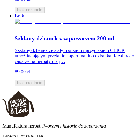
brak na stanie
Brak
Szklany dzbanek z zaparzaczem 200 ml
Szklany dzbanek ze stałym sitkiem i przyciskiem CLICK
umożliwiającym przelanie naparu na dno dzbanka. Idealny do
zaparzenia herbaty dla j…
89.00 zł
brak na stanie
Manufaktura herbat
Tworzymy historie do zaparzania
Brown House & Tea