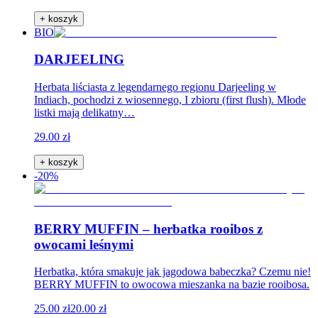
+ koszyk
BIO
DARJEELING
Herbata liściasta z legendarnego regionu Darjeeling w
Indiach, pochodzi z wiosennego, I zbioru (first flush). Młode
listki mają delikatny…
29.00 zł
+ koszyk
-20%
BERRY MUFFIN – herbatka rooibos z
owocami leśnymi
Herbatka, która smakuje jak jagodowa babeczka? Czemu nie!
BERRY MUFFIN to owocowa mieszanka na bazie rooibosa.
25.00 zł
20.00 zł