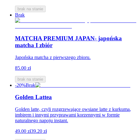
brak na stanie
Brak
MATCHA PREMIUM JAPAN- japońska
matcha I zbiór
Japońska matcha z pierwszego zbioru.
85.00 zł
brak na stanie
-20%
Brak
Golden Lattea
Golden latte, czyli rozgrzewające owsiane latte z kurkumą,
imbirem i innymi przyprawami korzennymi w formie
naturalnego napoju instant.
49.00 zł
39.20 zł