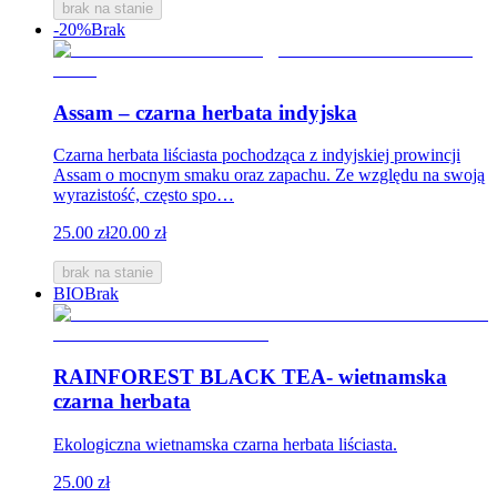
brak na stanie
-20%
Brak
Assam – czarna herbata indyjska
Czarna herbata liściasta pochodząca z indyjskiej prowincji
Assam o mocnym smaku oraz zapachu. Ze względu na swoją
wyrazistość, często spo…
25.00 zł
20.00 zł
brak na stanie
BIO
Brak
RAINFOREST BLACK TEA- wietnamska
czarna herbata
Ekologiczna wietnamska czarna herbata liściasta.
25.00 zł