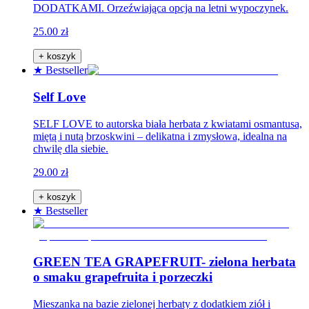
DODATKAMI. Orzeźwiająca opcja na letni wypoczynek.
25.00 zł
+ koszyk
★ Bestseller
Self Love
SELF LOVE to autorska biała herbata z kwiatami osmantusa,
miętą i nutą brzoskwini – delikatna i zmysłowa, idealna na
chwilę dla siebie.
29.00 zł
+ koszyk
★ Bestseller
GREEN TEA GRAPEFRUIT- zielona herbata
o smaku grapefruita i porzeczki
Mieszanka na bazie zielonej herbaty z dodatkiem ziół i