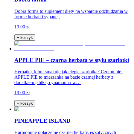
Dobra forma to suplement diety na wsparcie odchudzania w
formie herbatki sypanej.
19.00 zł
+ koszyk
APPLE PIE – czarna herbata w stylu szarlotki
Herbatka, która smakuje jak ciepła szarlotka? Czemu nie!
APPLE PIE to mieszanka na bazie czarnej herbaty z
dodatkiem jabłka, cynamonu i w…
19.00 zł
+ koszyk
PINEAPPLE ISLAND
Harmonijne połączenie czarnej herbaty, egzotycznych