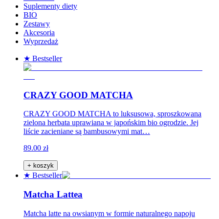
Suplementy diety
BIO
Zestawy
Akcesoria
Wyprzedaż
★ Bestseller
CRAZY GOOD MATCHA
CRAZY GOOD MATCHA to luksusowa, sproszkowana
zielona herbata uprawiana w japońskim bio ogrodzie. Jej
liście zacieniane są bambusowymi mat…
89.00 zł
+ koszyk
★ Bestseller
Matcha Lattea
Matcha latte na owsianym w formie naturalnego napoju