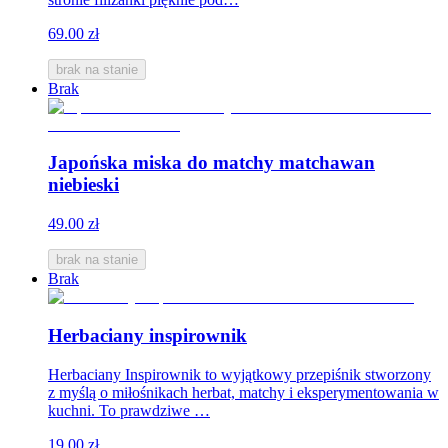
69.00 zł
brak na stanie
Brak
Japońska miska do matchy matchawan
niebieski
49.00 zł
brak na stanie
Brak
Herbaciany inspirownik
Herbaciany Inspirownik to wyjątkowy przepiśnik stworzony
z myślą o miłośnikach herbat, matchy i eksperymentowania w
kuchni. To prawdziwe …
19.00 zł