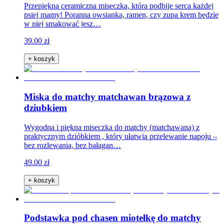
Przepiękna ceramiczna miseczka, która podbije serca każdej
psiej mamy! Poranna owsianka, ramen, czy zupa krem będzie
w niej smakować jesz…
39.00 zł
+ koszyk
Miska do matchy matchawan brązowa z
dziubkiem
Wygodna i piękna miseczka do matchy (matchawana) z
praktycznym dzióbkiem , który ułatwia przelewanie napoju –
bez rozlewania, bez bałagan…
49.00 zł
+ koszyk
Podstawka pod chasen miotełkę do matchy