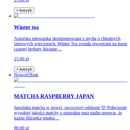
+ koszyk
Winter tea
Autorska mieszanka skomponowana z myślą o chłodnych,
zimowych wieczorach. Winter Tea została stworzona na bazie
czarnej herbaty liściaste…
25.00 zł
+ koszyk
Nowość
Brak
MATCHA RASPBERRY JAPAN
Japońska matcha w nowej, owocowej odsłonie 🩷 Połączenie
wysokiej jakości matchy z naturalną nutą malin sprawia, że
każda filiżanka smaku…
90.00 zł