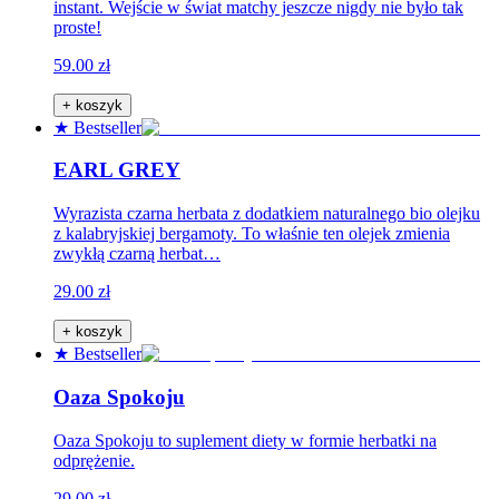
instant. Wejście w świat matchy jeszcze nigdy nie było tak
proste!
59.00 zł
+ koszyk
★ Bestseller
EARL GREY
Wyrazista czarna herbata z dodatkiem naturalnego bio olejku
z kalabryjskiej bergamoty. To właśnie ten olejek zmienia
zwykłą czarną herbat…
29.00 zł
+ koszyk
★ Bestseller
Oaza Spokoju
Oaza Spokoju to suplement diety w formie herbatki na
odprężenie.
29.00 zł