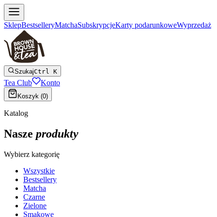
Sklep
Bestsellery
Matcha
Subskrypcje
Karty podarunkowe
Wyprzedaż
Szukaj
Ctrl K
Tea Club
Konto
Koszyk (
0
)
Katalog
Nasze
produkty
Wybierz kategorię
Wszystkie
Bestsellery
Matcha
Czarne
Zielone
Smakowe