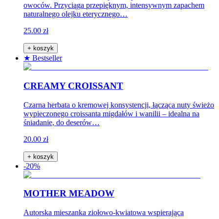
owoców. Przyciąga przepięknym, intensywnym zapachem
naturalnego olejku eterycznego…
25.00 zł
+ koszyk
★ Bestseller
CREAMY CROISSANT
Czarna herbata o kremowej konsystencji, łącząca nuty świeżo
wypieczonego croissanta migdałów i wanilii – idealna na
śniadanie, do deserów…
20.00 zł
+ koszyk
-20%
MOTHER MEADOW
Autorska mieszanka ziołowo-kwiatowa wspierająca