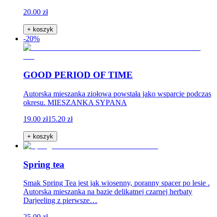
20.00 zł
+ koszyk
-20%
GOOD PERIOD OF TIME
Autorska mieszanka ziołowa powstała jako wsparcie podczas
okresu. MIESZANKA SYPANA
19.00 zł
15.20 zł
+ koszyk
Spring tea
Smak Spring Tea jest jak wiosenny, poranny spacer po lesie .
Autorska mieszanka na bazie delikatnej czarnej herbaty
Darjeeling z pierwsze…
25.00 zł