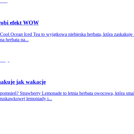
 robi efekt WOW
 Cool Ocean Iced Tea to wyjątkowa niebieska herbata, która zaskakuje
na herbata na...
makuje jak wakacje
spomnień? Strawberry Lemonade to letnia herbata owocowa, która smak
truskawkowej lemoniady i...