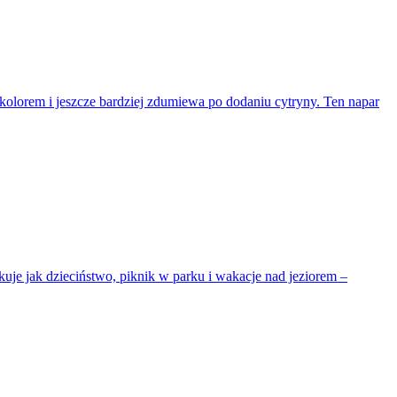
 kolorem i jeszcze bardziej zdumiewa po dodaniu cytryny. Ten napar
uje jak dzieciństwo, piknik w parku i wakacje nad jeziorem –