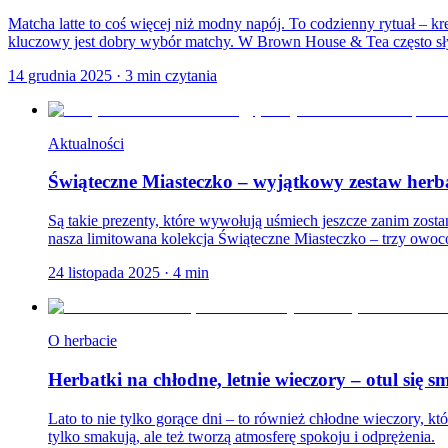
Matcha latte to coś więcej niż modny napój. To codzienny rytuał – 
kluczowy jest dobry wybór matchy. W Brown House & Tea często sł
14 grudnia 2025
·
3
min czytania
Aktualności
Świąteczne Miasteczko – wyjątkowy zestaw herb
Są takie prezenty, które wywołują uśmiech jeszcze zanim zostan
nasza limitowana kolekcja Świąteczne Miasteczko – trzy owoc
24 listopada 2025
·
4
min
O herbacie
Herbatki na chłodne, letnie wieczory – otul się
Lato to nie tylko gorące dni – to również chłodne wieczory, któ
tylko smakują, ale też tworzą atmosferę spokoju i odprężenia.