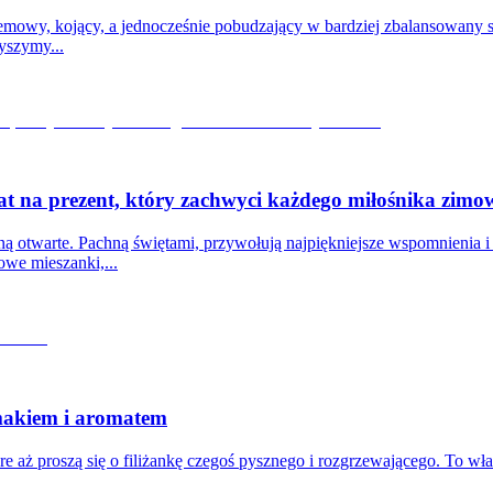
kremowy, kojący, a jednocześnie pobudzający w bardziej zbalansowany
yszymy...
at na prezent, który zachwyci każdego miłośnika zimo
ą otwarte. Pachną świętami, przywołują najpiękniejsze wspomnienia i sp
owe mieszanki,...
 smakiem i aromatem
re aż proszą się o filiżankę czegoś pysznego i rozgrzewającego. To właś