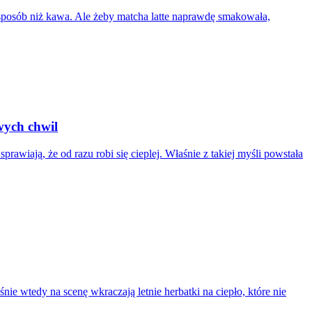
 sposób niż kawa. Ale żeby matcha latte naprawdę smakowała,
wych chwil
rawiają, że od razu robi się cieplej. Właśnie z takiej myśli powstała
nie wtedy na scenę wkraczają letnie herbatki na ciepło, które nie