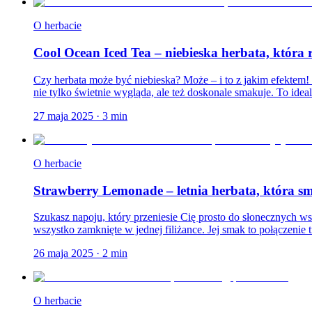
O herbacie
Cool Ocean Iced Tea – niebieska herbata, która
Czy herbata może być niebieska? Może – i to z jakim efektem!
nie tylko świetnie wygląda, ale też doskonale smakuje. To ideal
27 maja 2025
·
3
min
O herbacie
Strawberry Lemonade – letnia herbata, która s
Szukasz napoju, który przeniesie Cię prosto do słonecznych w
wszystko zamknięte w jednej filiżance. Jej smak to połączenie 
26 maja 2025
·
2
min
O herbacie