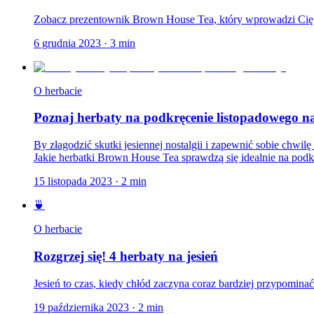
Zobacz prezentownik Brown House Tea, który wprowadzi Cię
6 grudnia 2023
·
3
min
O herbacie
Poznaj herbaty na podkręcenie listopadowego na
By złagodzić skutki jesiennej nostalgii i zapewnić sobie chwi
Jakie herbatki Brown House Tea sprawdzą się idealnie na podkr
15 listopada 2023
·
2
min
🍵
O herbacie
Rozgrzej się! 4 herbaty na jesień
Jesień to czas, kiedy chłód zaczyna coraz bardziej przypomina
19 października 2023
·
2
min