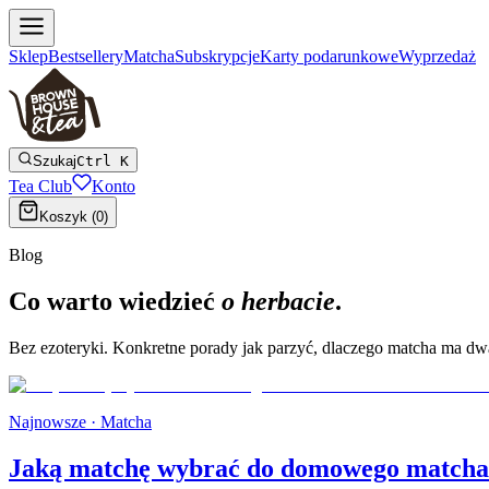
Sklep
Bestsellery
Matcha
Subskrypcje
Karty podarunkowe
Wyprzedaż
Szukaj
Ctrl K
Tea Club
Konto
Koszyk (
0
)
Blog
Co warto wiedzieć
o herbacie
.
Bez ezoteryki. Konkretne porady jak parzyć, dlaczego matcha ma dwa o
Najnowsze ·
Matcha
Jaką matchę wybrać do domowego matcha 