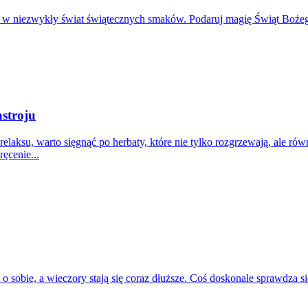
 w niezwykły świat świątecznych smaków. Podaruj magię Świąt Boże
stroju
lę relaksu, warto sięgnąć po herbaty, które nie tylko rozgrzewają, al
ęcenie...
ć o sobie, a wieczory stają się coraz dłuższe. Coś doskonale sprawdza 