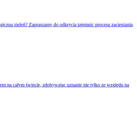
giczna zieleń? Zapraszamy do odkrycia tajemnic procesu zacieniania
ojem na całym świecie, zdobywając uznanie nie tylko ze względu na