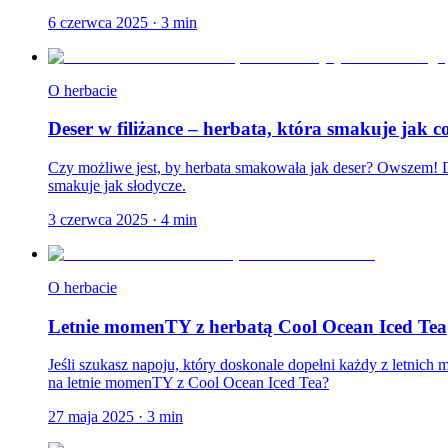
6 czerwca 2025
·
3
min
O herbacie
Deser w filiżance – herbata, która smakuje jak c
Czy możliwe jest, by herbata smakowała jak deser? Owszem! Dl
smakuje jak słodycze.
3 czerwca 2025
·
4
min
O herbacie
Letnie momenTY z herbatą Cool Ocean Iced Tea
Jeśli szukasz napoju, który doskonale dopełni każdy z letnic
na letnie momenTY z Cool Ocean Iced Tea?
27 maja 2025
·
3
min