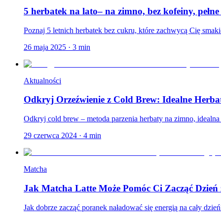
5 herbatek na lato– na zimno, bez kofeiny, pełn
Poznaj 5 letnich herbatek bez cukru, które zachwycą Cię smaki
26 maja 2025
·
3
min
Aktualności
Odkryj Orzeźwienie z Cold Brew: Idealne Herba
Odkryj cold brew – metoda parzenia herbaty na zimno, idealna na
29 czerwca 2024
·
4
min
Matcha
Jak Matcha Latte Może Pomóc Ci Zacząć Dzień 
Jak dobrze zacząć poranek naładować się energią na cały dzie