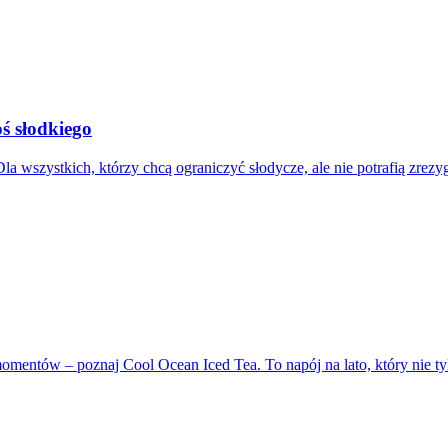
oś słodkiego
a wszystkich, którzy chcą ograniczyć słodycze, ale nie potrafią zrez
h momentów – poznaj Cool Ocean Iced Tea. To napój na lato, który ni