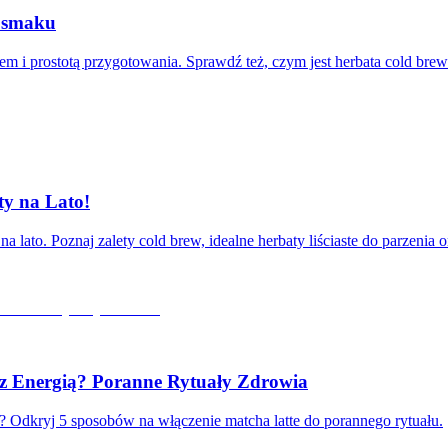
e smaku
em i prostotą przygotowania. Sprawdź też, czym jest herbata cold bre
ty na Lato!
 lato. Poznaj zalety cold brew, idealne herbaty liściaste do parzenia 
z Energią? Poranne Rytuały Zdrowia
ń? Odkryj 5 sposobów na włączenie matcha latte do porannego rytuału.