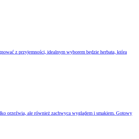
ygnować z przyjemności, idealnym wyborem będzie herbata, która
e tylko orzeźwia, ale również zachwyca wyglądem i smakiem. Gotowy