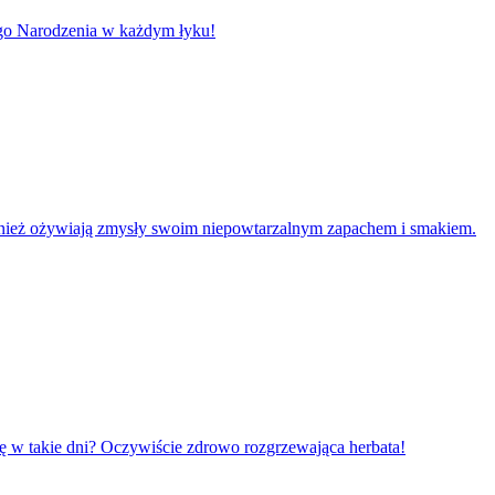
go Narodzenia w każdym łyku!
e również ożywiają zmysły swoim niepowtarzalnym zapachem i smakiem.
się w takie dni? Oczywiście zdrowo rozgrzewająca herbata!