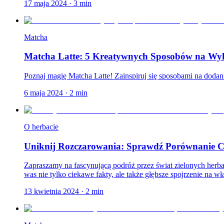
17 maja 2024
·
3
min
Matcha
Matcha Latte: 5 Kreatywnych Sposobów na Wyko
Poznaj magię Matcha Latte! Zainspiruj się sposobami na dodani
6 maja 2024
·
2
min
O herbacie
Uniknij Rozczarowania: Sprawdź Porównanie Ch
Zapraszamy na fascynującą podróż przez świat zielonych her
was nie tylko ciekawe fakty, ale także głębsze spojrzenie na wła
13 kwietnia 2024
·
2
min