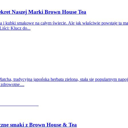
Sekret Naszej Marki Brown House Tea
 i kubki smakowe na całym świecie. Ale jak właściwie powstaje ta ma
iści: Klucz do...
atcha, tradycyjna japońska herbata zielona, stała się popularnym nap
zdrowotne....
eczne smaki z Brown House & Tea