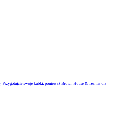
hę. Przygotujcie swoje kubki, ponieważ Brown House & Tea ma dla