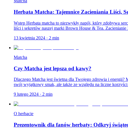
Matcha
Herbata Matcha: Tajemnice Zacieniania Liści, 
Wstęp Herbata matcha to niezwykły napój, który zdobywa serca
liści i sekretów naszej marki Brown House & Tea. Zacienianie L
13 kwietnia 2024
·
2
min
Matcha
Czy Matcha jest lepsza od kawy?
Dlaczego Matcha jest świetna dla Twojego zdrowia i energii? M
swój wyjątkowy smak, ale także ze względu na liczne korzyści 
9 lutego 2024
·
2
min
O herbacie
Prezentownik dla fanów herbaty: Odkryj świąt