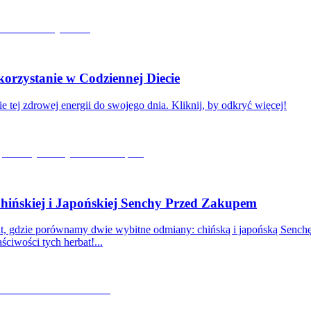
rzystanie w Codziennej Diecie
e tej zdrowej energii do swojego dnia. Kliknij, by odkryć więcej!
ińskiej i Japońskiej Senchy Przed Zakupem
bat, gdzie porównamy dwie wybitne odmiany: chińską i japońską Senc
ściwości tych herbat!...