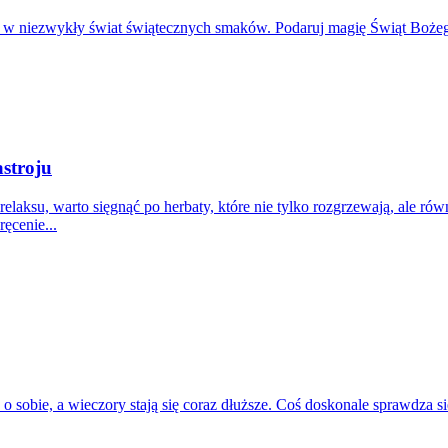
 w niezwykły świat świątecznych smaków. Podaruj magię Świąt Boże
stroju
lę relaksu, warto sięgnąć po herbaty, które nie tylko rozgrzewają, al
ęcenie...
ć o sobie, a wieczory stają się coraz dłuższe. Coś doskonale sprawdza 