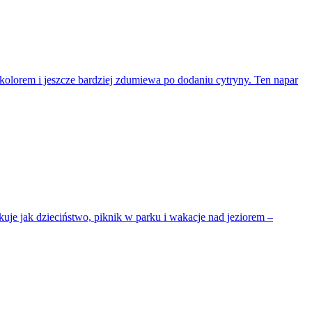
 kolorem i jeszcze bardziej zdumiewa po dodaniu cytryny. Ten napar
uje jak dzieciństwo, piknik w parku i wakacje nad jeziorem –