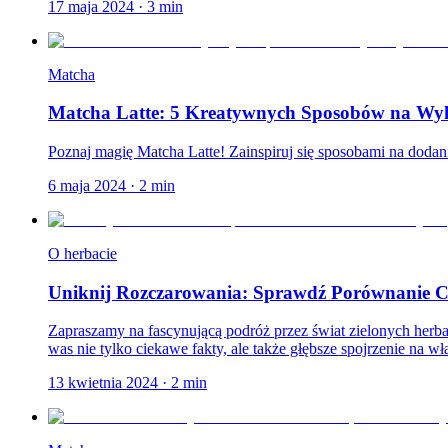
17 maja 2024
·
3
min
Matcha
Matcha Latte: 5 Kreatywnych Sposobów na Wyko
Poznaj magię Matcha Latte! Zainspiruj się sposobami na dodani
6 maja 2024
·
2
min
O herbacie
Uniknij Rozczarowania: Sprawdź Porównanie Ch
Zapraszamy na fascynującą podróż przez świat zielonych her
was nie tylko ciekawe fakty, ale także głębsze spojrzenie na wła
13 kwietnia 2024
·
2
min