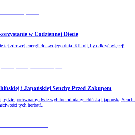
rzystanie w Codziennej Diecie
e tej zdrowej energii do swojego dnia. Kliknij, by odkryć więcej!
ińskiej i Japońskiej Senchy Przed Zakupem
bat, gdzie porównamy dwie wybitne odmiany: chińską i japońską Senc
ściwości tych herbat!...