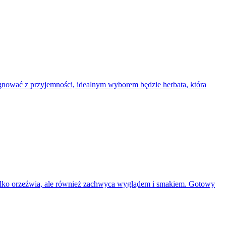
ygnować z przyjemności, idealnym wyborem będzie herbata, która
e tylko orzeźwia, ale również zachwyca wyglądem i smakiem. Gotowy