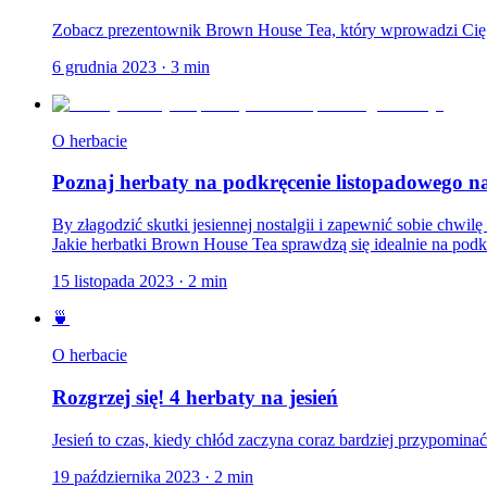
Zobacz prezentownik Brown House Tea, który wprowadzi Cię
6 grudnia 2023
·
3
min
O herbacie
Poznaj herbaty na podkręcenie listopadowego na
By złagodzić skutki jesiennej nostalgii i zapewnić sobie chwi
Jakie herbatki Brown House Tea sprawdzą się idealnie na podkr
15 listopada 2023
·
2
min
🍵
O herbacie
Rozgrzej się! 4 herbaty na jesień
Jesień to czas, kiedy chłód zaczyna coraz bardziej przypomina
19 października 2023
·
2
min