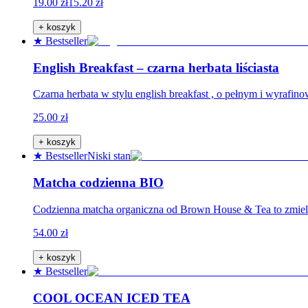
19.00 zł
15.20 zł
+ koszyk
★ Bestseller
English Breakfast – czarna herbata liściasta
Czarna herbata w stylu english breakfast , o pełnym i wyrafi
25.00 zł
+ koszyk
★ Bestseller
Niski stan
Matcha codzienna BIO
Codzienna matcha organiczna od Brown House & Tea to zmielone 
54.00 zł
+ koszyk
★ Bestseller
COOL OCEAN ICED TEA