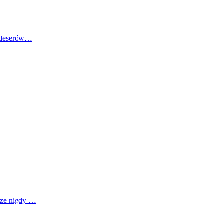
o deserów…
zcze nigdy …