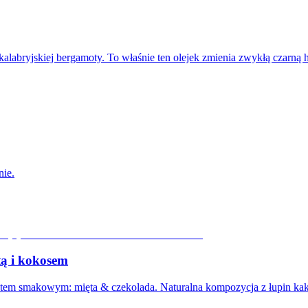
 kalabryjskiej bergamoty. To właśnie ten olejek zmienia zwykłą czarną
nie.
tą i kokosem
etem smakowym: mięta & czekolada. Naturalna kompozycja z łupin k