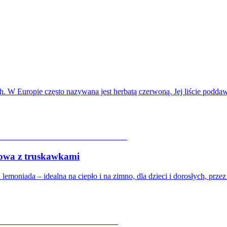
ch. W Europie często nazywana jest herbatą czerwoną. Jej liście podd
a z truskawkami
moniada – idealna na ciepło i na zimno, dla dzieci i dorosłych, prze