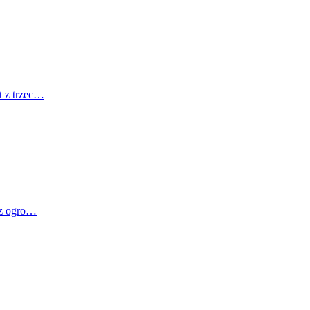
t z trzec…
, z ogro…