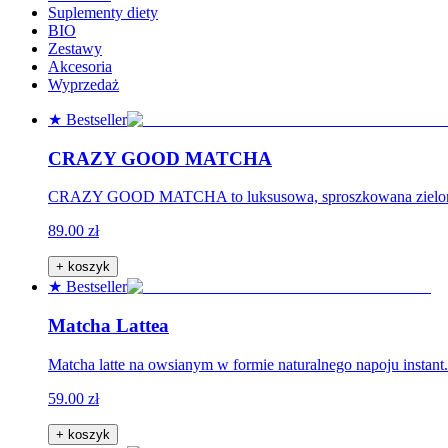
Suplementy diety
BIO
Zestawy
Akcesoria
Wyprzedaż
★ Bestseller
CRAZY GOOD MATCHA
CRAZY GOOD MATCHA to luksusowa, sproszkowana zielona he
89.00 zł
+ koszyk
★ Bestseller
Matcha Lattea
Matcha latte na owsianym w formie naturalnego napoju instant.
59.00 zł
+ koszyk