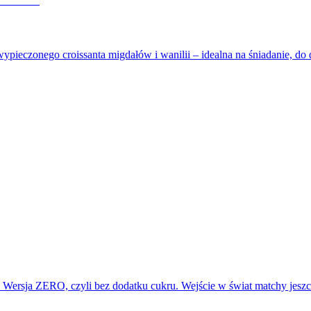
wypieczonego croissanta migdałów i wanilii – idealna na śniadanie, d
t. Wersja ZERO, czyli bez dodatku cukru. Wejście w świat matchy jes