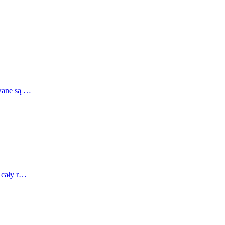
awane są …
z cały r…