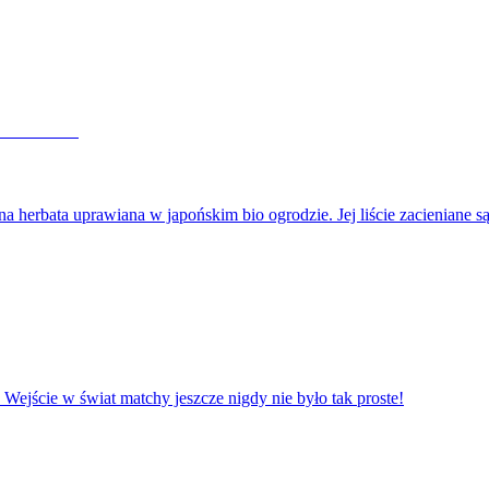
rbata uprawiana w japońskim bio ogrodzie. Jej liście zacieniane
 Wejście w świat matchy jeszcze nigdy nie było tak proste!