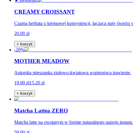
★ Bestseller
CREAMY CROISSANT
Czarna herbata o kremowej konsystencji, łącząca nuty świeżo 
20.00 zł
+ koszyk
-20%
MOTHER MEADOW
Autorska mieszanka ziołowo-kwiatowa wspierająca trawienie.
19.00 zł
15.20 zł
+ koszyk
Matcha Lattea ZERO
Matcha latte na owsianym w formie naturalnego napoju instan
59.00 zł