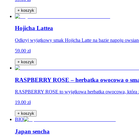
+ koszyk
Hojicha Lattea
Odkryj wyjątkowy smak Hojicha Latte na bazie napoju owsian
59.00 zł
+ koszyk
RASPBERRY ROSE – herbatka owocowa o sma
RASPBERRY ROSE to wyjątkowa herbatka owocowa, która zach
19.00 zł
+ koszyk
BIO
Japan sencha