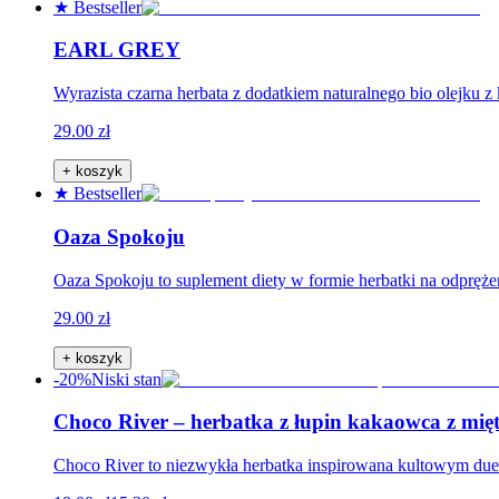
★ Bestseller
EARL GREY
Wyrazista czarna herbata z dodatkiem naturalnego bio olejku z
29.00 zł
+ koszyk
★ Bestseller
Oaza Spokoju
Oaza Spokoju to suplement diety w formie herbatki na odpręże
29.00 zł
+ koszyk
-20%
Niski stan
Choco River – herbatka z łupin kakaowca z mię
Choco River to niezwykła herbatka inspirowana kultowym du