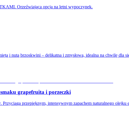
 Orzeźwiająca opcja na letni wypoczynek.
tą i nutą brzoskwini – delikatna i zmysłowa, idealna na chwilę dla si
aku grapefruita i porzeczki
ów. Przyciąga przepięknym, intensywnym zapachem naturalnego olejku