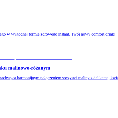
ego w wygodnej formie zdrowego instant. Twój nowy comfort drink!
ku malinowo-różanym
wyca harmonijnym połączeniem soczystej maliny z delikatną, kwi