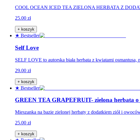
COOL OCEAN ICED TEA ZIELONA HERBATA Z DODATKAMI.
25.00 zł
+ koszyk
★ Bestseller
Self Love
SELF LOVE to autorska biała herbata z kwiatami osmantusa, mię
29.00 zł
+ koszyk
★ Bestseller
GREEN TEA GRAPEFRUIT- zielona herbata o sm
Mieszanka na bazie zielonej herbaty z dodatkiem ziół i owoc
25.00 zł
+ koszyk