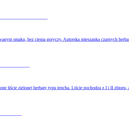
nowanym smaku, bez cienia goryczy. Autorska mieszanka czarnych herba
liście zielonej herbaty typu tencha. Liście pochodzą z I i II zbioru