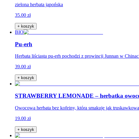
zielona herbata japońska
35.00 zł
+ koszyk
BIO
Pu-erh
Herbata liściasta pu-erh pochodzi z prowincji Junnan w China
39.00 zł
+ koszyk
STRAWBERRY LEMONADE – herbatka owocow
Owocowa herbata bez kofeiny, która smakuje jak truskawkowa le
19.00 zł
+ koszyk