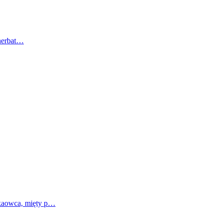
 herbat…
akaowca, mięty p…