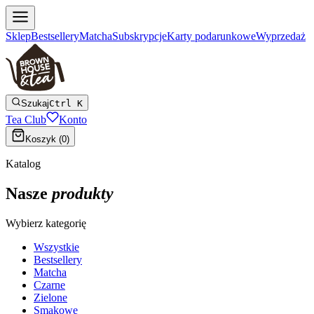
Sklep
Bestsellery
Matcha
Subskrypcje
Karty podarunkowe
Wyprzedaż
Szukaj
Ctrl K
Tea Club
Konto
Koszyk (
0
)
Katalog
Nasze
produkty
Wybierz kategorię
Wszystkie
Bestsellery
Matcha
Czarne
Zielone
Smakowe