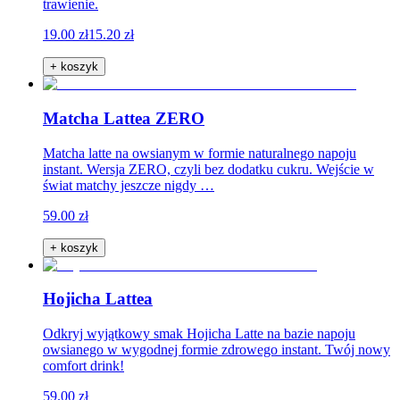
trawienie.
19.00 zł
15.20 zł
+ koszyk
Matcha Lattea ZERO
Matcha latte na owsianym w formie naturalnego napoju
instant. Wersja ZERO, czyli bez dodatku cukru. Wejście w
świat matchy jeszcze nigdy …
59.00 zł
+ koszyk
Hojicha Lattea
Odkryj wyjątkowy smak Hojicha Latte na bazie napoju
owsianego w wygodnej formie zdrowego instant. Twój nowy
comfort drink!
59.00 zł