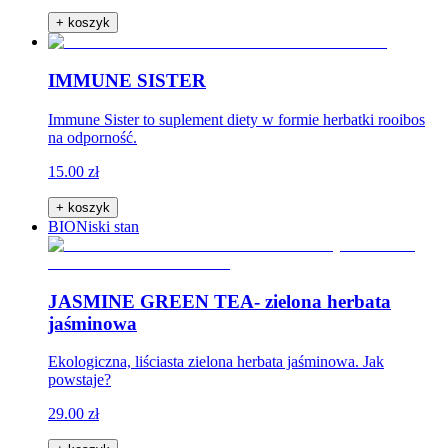
+ koszyk
IMMUNE SISTER
Immune Sister to suplement diety w formie herbatki rooibos
na odporność.
15.00 zł
+ koszyk
BIO
Niski stan
JASMINE GREEN TEA- zielona herbata
jaśminowa
Ekologiczna, liściasta zielona herbata jaśminowa. Jak
powstaje?
29.00 zł