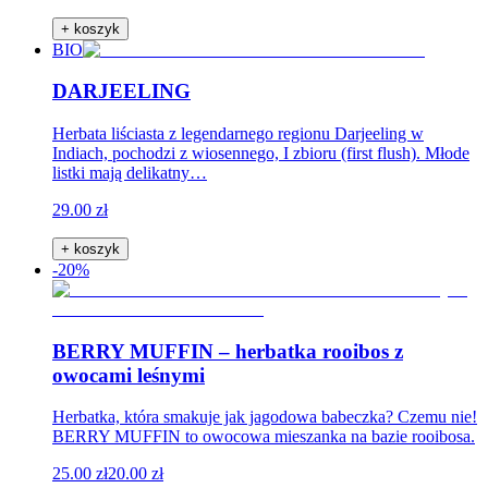
+ koszyk
BIO
DARJEELING
Herbata liściasta z legendarnego regionu Darjeeling w
Indiach, pochodzi z wiosennego, I zbioru (first flush). Młode
listki mają delikatny…
29.00 zł
+ koszyk
-20%
BERRY MUFFIN – herbatka rooibos z
owocami leśnymi
Herbatka, która smakuje jak jagodowa babeczka? Czemu nie!
BERRY MUFFIN to owocowa mieszanka na bazie rooibosa.
25.00 zł
20.00 zł