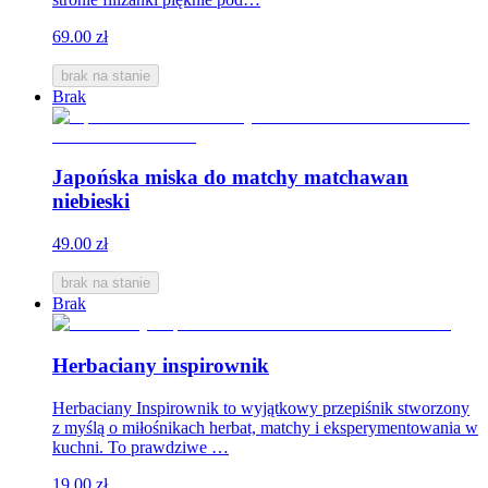
69.00 zł
brak na stanie
Brak
Japońska miska do matchy matchawan
niebieski
49.00 zł
brak na stanie
Brak
Herbaciany inspirownik
Herbaciany Inspirownik to wyjątkowy przepiśnik stworzony
z myślą o miłośnikach herbat, matchy i eksperymentowania w
kuchni. To prawdziwe …
19.00 zł