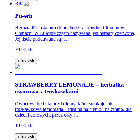
BIO
Pu-erh
Herbata liściasta pu-erh pochodzi z prowincji Junnan w
Chinach. W Europie często nazywana jest herbatą czerwoną.
Jej liście poddawane są …
39.00 zł
+ koszyk
STRAWBERRY LEMONADE – herbatka
owocowa z truskawkami
Owocowa herbata bez kofeiny, która smakuje jak
truskawkowa lemoniada – idealna na ciepło i na zimno, dla
dzieci i dorosłych, przez cały r…
19.00 zł
+ koszyk