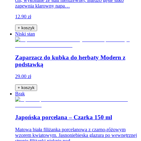
cm, wykonane ze stali nierdzewnej. Bardzo gęste sitko
zapewnia klarowny napa…
12.90 zł
+ koszyk
Niski stan
Zaparzacz do kubka do herbaty Modern z
podstawką
29.00 zł
+ koszyk
Brak
Japońska porcelana – Czarka 150 ml
Matowa biała filiżanka porcelanowa z czarno-różowym
wzorem kwiatowym. Jasnoniebieska glazura po wewnętrznej
stronie filiżanki pięknie pod…