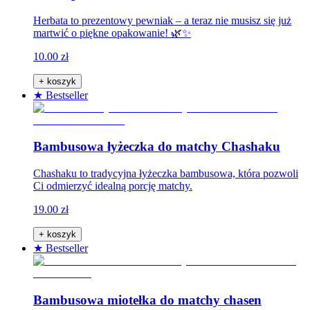
Herbata to prezentowy pewniak – a teraz nie musisz się już
martwić o piękne opakowanie! 🌿✨
10.00 zł
+ koszyk
★ Bestseller
Bambusowa łyżeczka do matchy Chashaku
Chashaku to tradycyjna łyżeczka bambusowa, która pozwoli
Ci odmierzyć idealną porcję matchy.
19.00 zł
+ koszyk
★ Bestseller
Bambusowa miotełka do matchy chasen