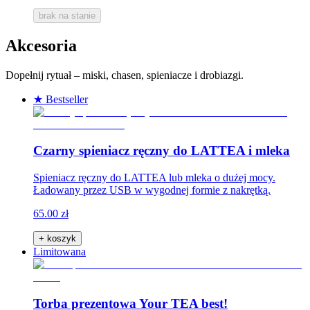
brak na stanie
Akcesoria
Dopełnij rytuał – miski, chasen, spieniacze i drobiazgi.
★ Bestseller
Czarny spieniacz ręczny do LATTEA i mleka
Spieniacz ręczny do LATTEA lub mleka o dużej mocy.
Ładowany przez USB w wygodnej formie z nakrętką.
65.00 zł
+ koszyk
Limitowana
Torba prezentowa Your TEA best!