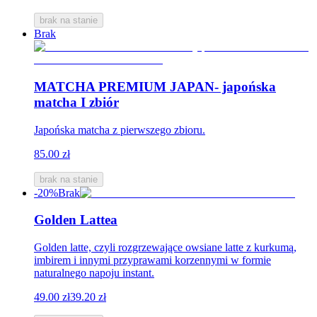
brak na stanie
Brak
MATCHA PREMIUM JAPAN- japońska
matcha I zbiór
Japońska matcha z pierwszego zbioru.
85.00 zł
brak na stanie
-20%
Brak
Golden Lattea
Golden latte, czyli rozgrzewające owsiane latte z kurkumą,
imbirem i innymi przyprawami korzennymi w formie
naturalnego napoju instant.
49.00 zł
39.20 zł