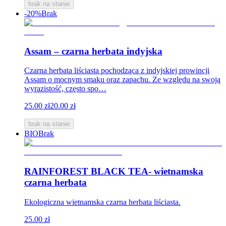
brak na stanie
-20%
Brak
Assam – czarna herbata indyjska
Czarna herbata liściasta pochodząca z indyjskiej prowincji
Assam o mocnym smaku oraz zapachu. Ze względu na swoją
wyrazistość, często spo…
25.00 zł
20.00 zł
brak na stanie
BIO
Brak
RAINFOREST BLACK TEA- wietnamska
czarna herbata
Ekologiczna wietnamska czarna herbata liściasta.
25.00 zł