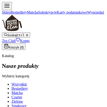
Sklep
Bestsellery
Matcha
Subskrypcje
Karty podarunkowe
Wyprzedaż
Szukaj
Ctrl K
Tea Club
Konto
Koszyk (
0
)
Katalog
Nasze
produkty
Wybierz kategorię
Wszystkie
Bestsellery
Matcha
Czarne
Zielone
Smakowe