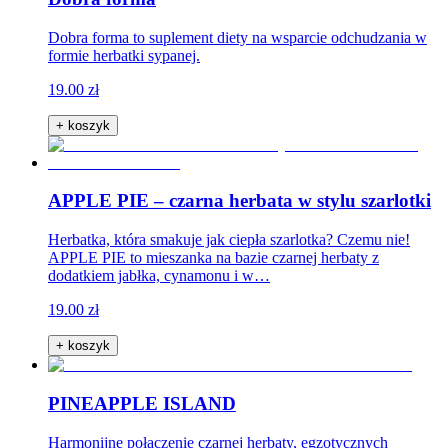
Dobra forma to suplement diety na wsparcie odchudzania w
formie herbatki sypanej.
19.00 zł
+ koszyk
APPLE PIE – czarna herbata w stylu szarlotki
Herbatka, która smakuje jak ciepła szarlotka? Czemu nie!
APPLE PIE to mieszanka na bazie czarnej herbaty z
dodatkiem jabłka, cynamonu i w…
19.00 zł
+ koszyk
PINEAPPLE ISLAND
Harmonijne połączenie czarnej herbaty, egzotycznych