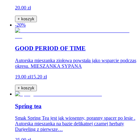
20.00 zł
+ koszyk
-20%
GOOD PERIOD OF TIME
Autorska mieszanka ziołowa powstała jako wsparcie podczas
okresu. MIESZANKA SYPANA
19.00 zł
15.20 zł
+ koszyk
Spring tea
Smak Spring Tea jest jak wiosenny, poranny spacer po lesie .
Autorska mieszanka na bazie delikatnej czarnej herbaty
Darjeeling z pierwsze…
25.00 zł