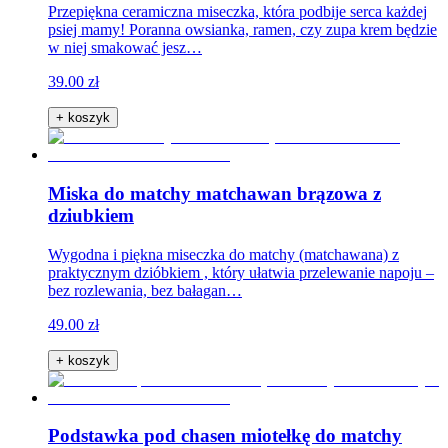
Przepiękna ceramiczna miseczka, która podbije serca każdej
psiej mamy! Poranna owsianka, ramen, czy zupa krem będzie
w niej smakować jesz…
39.00 zł
+ koszyk
Miska do matchy matchawan brązowa z
dziubkiem
Wygodna i piękna miseczka do matchy (matchawana) z
praktycznym dzióbkiem , który ułatwia przelewanie napoju –
bez rozlewania, bez bałagan…
49.00 zł
+ koszyk
Podstawka pod chasen miotełkę do matchy