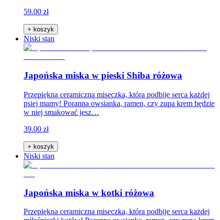
59.00 zł
+ koszyk
Niski stan
Japońska miska w pieski Shiba różowa
Przepiękna ceramiczna miseczka, która podbije serca każdej
psiej mamy! Poranna owsianka, ramen, czy zupa krem będzie
w niej smakować jesz…
39.00 zł
+ koszyk
Niski stan
Japońska miska w kotki różowa
Przepiękna ceramiczna miseczka, która podbije serca każdej