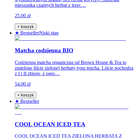
mieszanka czarnych herbat z trzec…
25.00 zł
+ koszyk
★ Bestseller
Niski stan
Matcha codzienna BIO
Codzienna matcha organiczna od Brown House & Tea to
zmielone liście zielonej herbaty typu tencha. Liście pochodzą
z I i II zbioru, z ogro…
54.00 zł
+ koszyk
★ Bestseller
COOL OCEAN ICED TEA
COOL OCEAN ICED TEA ZIELONA HERBATA Z