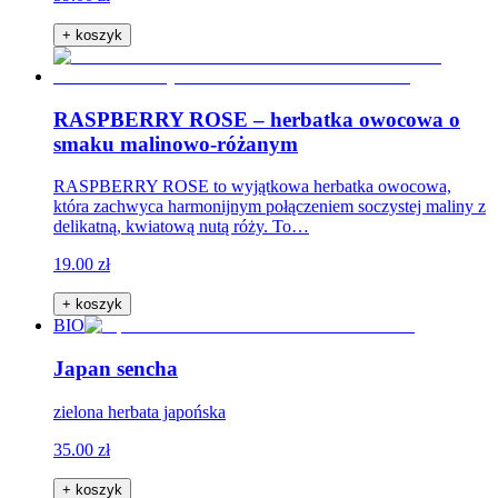
+ koszyk
RASPBERRY ROSE – herbatka owocowa o
smaku malinowo-różanym
RASPBERRY ROSE to wyjątkowa herbatka owocowa,
która zachwyca harmonijnym połączeniem soczystej maliny z
delikatną, kwiatową nutą róży. To…
19.00 zł
+ koszyk
BIO
Japan sencha
zielona herbata japońska
35.00 zł
+ koszyk