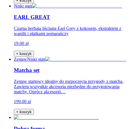
+ koszyk
Niski stan
EARL GREAT
Czarna herbata liściasta Earl Grey z kokosem, ekstraktem z
wanilii i płatkami pomarańczy
19.00 zł
+ koszyk
Zestaw
Niski stan
Matcha set
Zestaw startowy idealny do rozpoczęcia przygody z matchą.
Zawiera wszystkie akcesoria niezbędne do przygotowania
matchy. Oprócz akcesorió…
199.00 zł
+ koszyk
Dobra forma