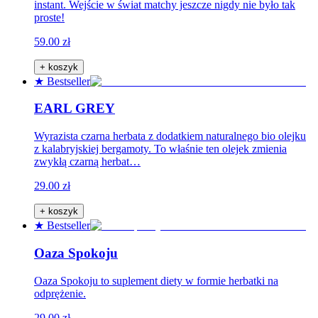
instant. Wejście w świat matchy jeszcze nigdy nie było tak
proste!
59.00 zł
+ koszyk
★ Bestseller
EARL GREY
Wyrazista czarna herbata z dodatkiem naturalnego bio olejku
z kalabryjskiej bergamoty. To właśnie ten olejek zmienia
zwykłą czarną herbat…
29.00 zł
+ koszyk
★ Bestseller
Oaza Spokoju
Oaza Spokoju to suplement diety w formie herbatki na
odprężenie.
29.00 zł