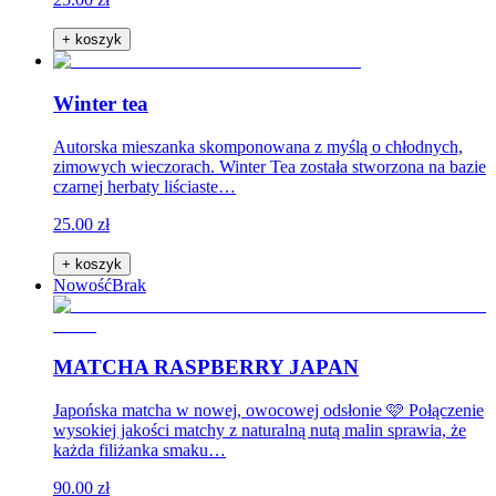
+ koszyk
Winter tea
Autorska mieszanka skomponowana z myślą o chłodnych,
zimowych wieczorach. Winter Tea została stworzona na bazie
czarnej herbaty liściaste…
25.00 zł
+ koszyk
Nowość
Brak
MATCHA RASPBERRY JAPAN
Japońska matcha w nowej, owocowej odsłonie 🩷 Połączenie
wysokiej jakości matchy z naturalną nutą malin sprawia, że
każda filiżanka smaku…
90.00 zł