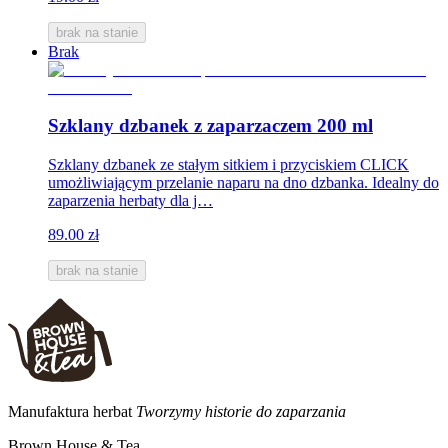
brak na stanie
Brak
Szklany dzbanek z zaparzaczem 200 ml
Szklany dzbanek ze stałym sitkiem i przyciskiem CLICK
umożliwiającym przelanie naparu na dno dzbanka. Idealny do
zaparzenia herbaty dla j…
89.00 zł
brak na stanie
Manufaktura herbat
Tworzymy historie do zaparzania
Brown House & Tea