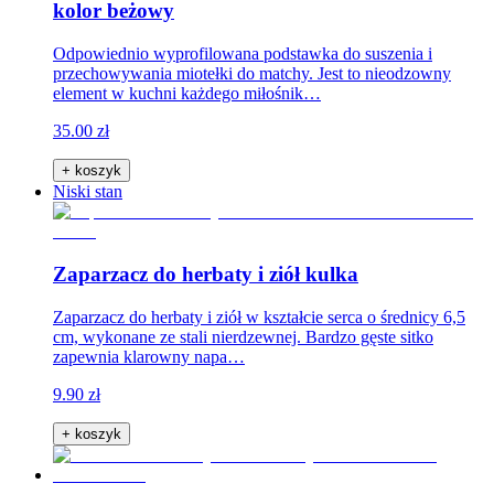
kolor beżowy
Odpowiednio wyprofilowana podstawka do suszenia i
przechowywania miotełki do matchy. Jest to nieodzowny
element w kuchni każdego miłośnik…
35.00 zł
+ koszyk
Niski stan
Zaparzacz do herbaty i ziół kulka
Zaparzacz do herbaty i ziół w kształcie serca o średnicy 6,5
cm, wykonane ze stali nierdzewnej. Bardzo gęste sitko
zapewnia klarowny napa…
9.90 zł
+ koszyk