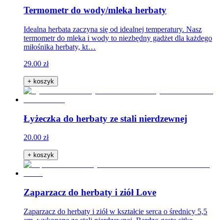
Termometr do wody/mleka herbaty
Idealna herbata zaczyna się od idealnej temperatury. Nasz
termometr do mleka i wody to niezbędny gadżet dla każdego
miłośnika herbaty, kt…
29.00 zł
+ koszyk
Łyżeczka do herbaty ze stali nierdzewnej
20.00 zł
+ koszyk
Zaparzacz do herbaty i ziół Love
Zaparzacz do herbaty i ziół w kształcie serca o średnicy 5,5