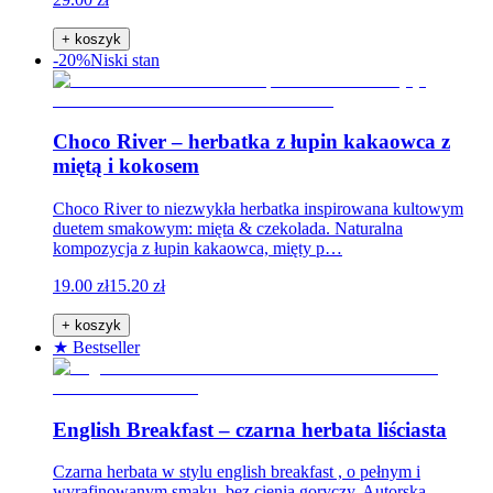
+ koszyk
-20%
Niski stan
Choco River – herbatka z łupin kakaowca z
miętą i kokosem
Choco River to niezwykła herbatka inspirowana kultowym
duetem smakowym: mięta & czekolada. Naturalna
kompozycja z łupin kakaowca, mięty p…
19.00 zł
15.20 zł
+ koszyk
★ Bestseller
English Breakfast – czarna herbata liściasta
Czarna herbata w stylu english breakfast , o pełnym i
wyrafinowanym smaku, bez cienia goryczy. Autorska