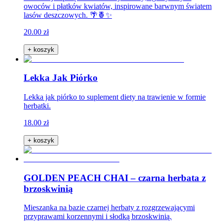
owoców i płatków kwiatów, inspirowane barwnym światem
lasów deszczowych. 🌴🍍✨
20.00 zł
+ koszyk
Lekka Jak Piórko
Lekka jak piórko to suplement diety na trawienie w formie
herbatki.
18.00 zł
+ koszyk
GOLDEN PEACH CHAI – czarna herbata z
brzoskwinią
Mieszanka na bazie czarnej herbaty z rozgrzewającymi
przyprawami korzennymi i słodką brzoskwinią.