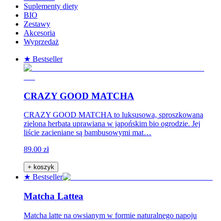
Suplementy diety
BIO
Zestawy
Akcesoria
Wyprzedaż
★ Bestseller
CRAZY GOOD MATCHA
CRAZY GOOD MATCHA to luksusowa, sproszkowana
zielona herbata uprawiana w japońskim bio ogrodzie. Jej
liście zacieniane są bambusowymi mat…
89.00 zł
+ koszyk
★ Bestseller
Matcha Lattea
Matcha latte na owsianym w formie naturalnego napoju