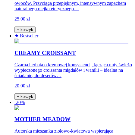
owoców. Przyciąga przepięknym, intensywnym zapachem
naturalnego olejku eterycznego…
25.00 zł
+ koszyk
★ Bestseller
CREAMY CROISSANT
Czarna herbata o kremowej konsystencji, łącząca nuty świeżo
wypieczonego croissanta migdałów i wanilii – idealna na
śniadanie, do deserów…
20.00 zł
+ koszyk
-20%
MOTHER MEADOW
Autorska mieszanka ziołowo-kwiatowa wspierająca