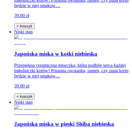
miłośniczki kotów! Poranna owsianka, ramen, czy zupa krem
będzie w niej smakow…
39.00 zł
+ koszyk
Niski stan
Japońska miska w kotki niebieska
Przepiękna ceramiczna miseczka, która podbije serca każdej
miłośniczki kotów! Poranna owsianka, ramen, czy zupa krem
będzie w niej smakow…
39.00 zł
+ koszyk
Niski stan
Japońska miska w pieski Shiba niebieska