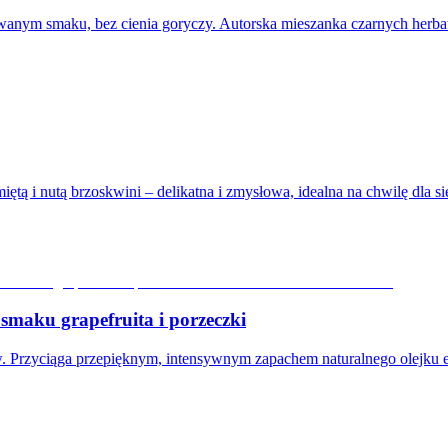
nowanym smaku, bez cienia goryczy. Autorska mieszanka czarnych herba
tą i nutą brzoskwini – delikatna i zmysłowa, idealna na chwilę dla si
aku grapefruita i porzeczki
ów. Przyciąga przepięknym, intensywnym zapachem naturalnego olejku