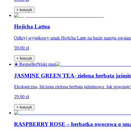
+ koszyk
Hojicha Lattea
Odkryj wyjątkowy smak Hojicha Latte na bazie napoju owsian
59.00 zł
+ koszyk
★ Bestseller
Niski stan
JASMINE GREEN TEA- zielona herbata jaśmi
Ekologiczna, liściasta zielona herbata jaśminowa. Jak powstaje
29.00 zł
+ koszyk
RASPBERRY ROSE – herbatka owocowa o sma