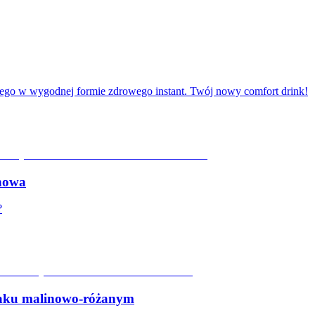
ego w wygodnej formie zdrowego instant. Twój nowy comfort drink!
nowa
?
ku malinowo-różanym