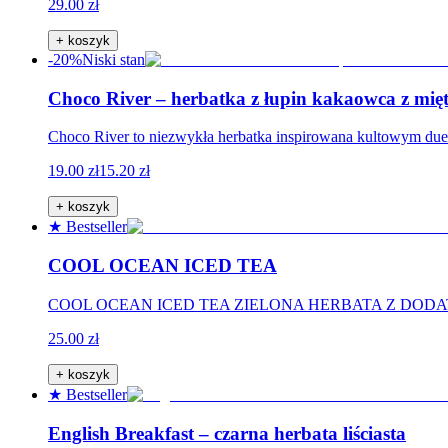
29.00 zł
+ koszyk
-20%
Niski stan
Choco River – herbatka z łupin kakaowca z mię
Choco River to niezwykła herbatka inspirowana kultowym du
19.00 zł
15.20 zł
+ koszyk
★ Bestseller
COOL OCEAN ICED TEA
COOL OCEAN ICED TEA ZIELONA HERBATA Z DODATKAMI.
25.00 zł
+ koszyk
★ Bestseller
English Breakfast – czarna herbata liściasta