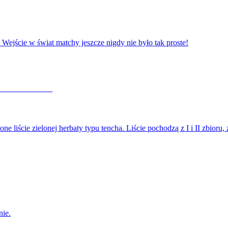
 Wejście w świat matchy jeszcze nigdy nie było tak proste!
liście zielonej herbaty typu tencha. Liście pochodzą z I i II zbioru
nie.