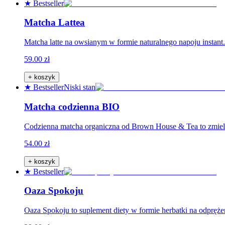
★ Bestseller
Matcha Lattea
Matcha latte na owsianym w formie naturalnego napoju instant.
59.00 zł
+ koszyk
★ Bestseller
Niski stan
Matcha codzienna BIO
Codzienna matcha organiczna od Brown House & Tea to zmielone 
54.00 zł
+ koszyk
★ Bestseller
Oaza Spokoju
Oaza Spokoju to suplement diety w formie herbatki na odpręże