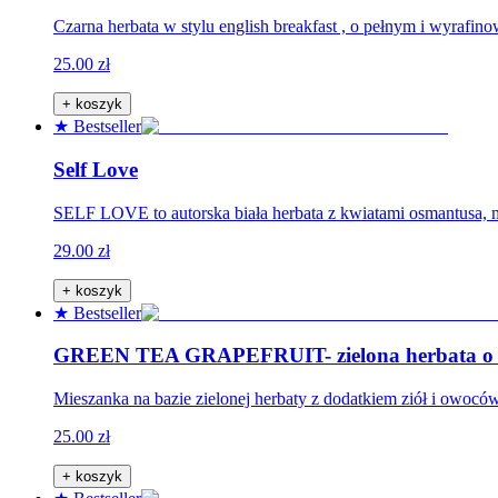
Czarna herbata w stylu english breakfast , o pełnym i wyrafi
25.00 zł
+ koszyk
★ Bestseller
Self Love
SELF LOVE to autorska biała herbata z kwiatami osmantusa, mię
29.00 zł
+ koszyk
★ Bestseller
GREEN TEA GRAPEFRUIT- zielona herbata o sm
Mieszanka na bazie zielonej herbaty z dodatkiem ziół i owoc
25.00 zł
+ koszyk