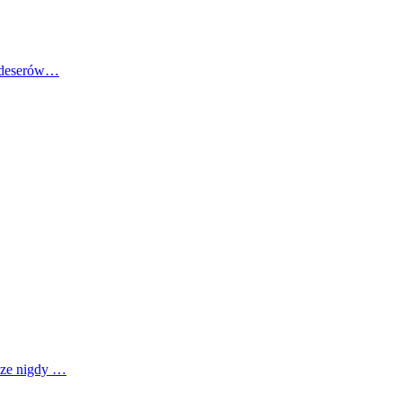
o deserów…
zcze nigdy …