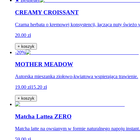
★ Bestseller
CREAMY CROISSANT
Czarna herbata o kremowej konsystencji, łącząca nuty świeżo 
20.00 zł
+ koszyk
-20%
MOTHER MEADOW
Autorska mieszanka ziołowo-kwiatowa wspierająca trawienie.
19.00 zł
15.20 zł
+ koszyk
Matcha Lattea ZERO
Matcha latte na owsianym w formie naturalnego napoju instan
59.00 zł