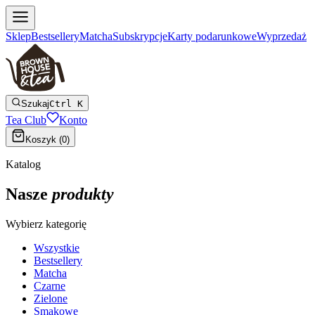
Sklep
Bestsellery
Matcha
Subskrypcje
Karty podarunkowe
Wyprzedaż
Szukaj
Ctrl K
Tea Club
Konto
Koszyk (
0
)
Katalog
Nasze
produkty
Wybierz kategorię
Wszystkie
Bestsellery
Matcha
Czarne
Zielone
Smakowe