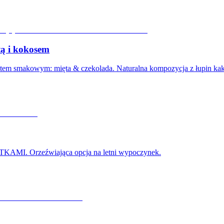
tą i kokosem
etem smakowym: mięta & czekolada. Naturalna kompozycja z łupin k
 Orzeźwiająca opcja na letni wypoczynek.