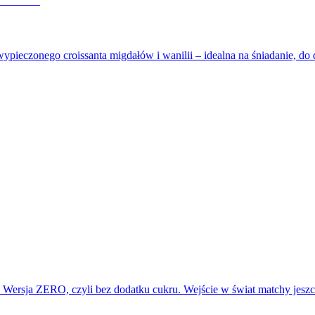
wypieczonego croissanta migdałów i wanilii – idealna na śniadanie, d
t. Wersja ZERO, czyli bez dodatku cukru. Wejście w świat matchy jes