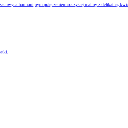
wyca harmonijnym połączeniem soczystej maliny z delikatną, kwi
atki.