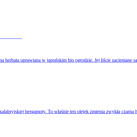
rbata uprawiana w japońskim bio ogrodzie. Jej liście zacieniane
 kalabryjskiej bergamoty. To właśnie ten olejek zmienia zwykłą czarną