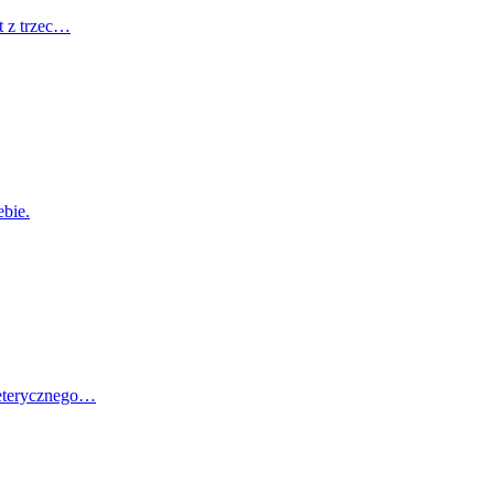
t z trzec…
ebie.
 eterycznego…