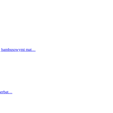
 są bambusowymi mat…
 herbat…