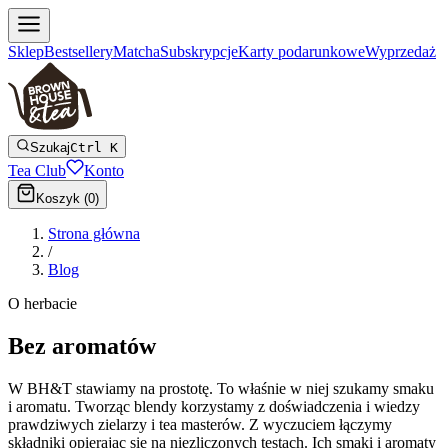
Sklep
Bestsellery
Matcha
Subskrypcje
Karty podarunkowe
Wyprzedaż
Szukaj
Ctrl K
Tea Club
Konto
Koszyk (
0
)
Strona główna
/
Blog
O herbacie
Bez aromatów
W BH&T stawiamy na prostotę. To właśnie w niej szukamy smaku
i aromatu. Tworząc blendy korzystamy z doświadczenia i wiedzy
prawdziwych zielarzy i tea masterów. Z wyczuciem łączymy
składniki opierając się na niezliczonych testach. Ich smaki i aromaty