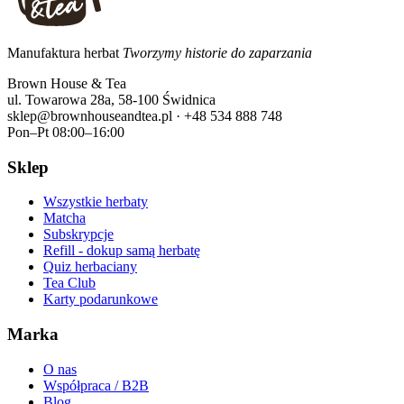
Manufaktura herbat
Tworzymy historie do zaparzania
Brown House & Tea
ul. Towarowa 28a, 58-100 Świdnica
sklep@brownhouseandtea.pl · +48 534 888 748
Pon–Pt 08:00–16:00
Sklep
Wszystkie herbaty
Matcha
Subskrypcje
Refill - dokup samą herbatę
Quiz herbaciany
Tea Club
Karty podarunkowe
Marka
O nas
Współpraca / B2B
Blog