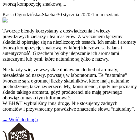
tworzą kompozycję smakową,...
Kasia Ogrodzińska-Skałba
·
30 stycznia 2020
·
1
min czytania
Tworząc blendy korzystamy z doświadczenia i wiedzy
prawdziwych zielarzy i tea masterów. Z wyczuciem łączymy
składniki opierając się na niezliczonych testach. Ich smaki i aromaty
tworzą kompozycję smakową, w której kluczowe są balans i
autentyczność. Grzechem byłoby ulepszanie ich aromatami –
sztucznymi lub tymi, które naturalne są tylko z nazwy.
Nie każdy wie, że wszystkie dodawane do herbat aromaty,
niezależnie od nazwy, powstają w laboratorium. Te “naturalne”
tworzone są z ogromnej liczby składników, które mają naturalne
pochodzenie, także zwierzęce. My, konsumenci, nigdy nie poznamy
składu takiego aromatu, gdyż producenci nie mają prawnego
obowiązku nas o tym informować.
W BH&T wybraliśmy inną drogę. Nie stosujemy żadnych
aromatów i przywracamy prawdziwe znaczenie słowu “naturalny”.
← Wróć do bloga