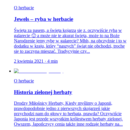
O herbacie
Jewels – ryba w herbacie
Święta za pasem, a święta kojarzą się z. oczywiście rybą w
galarecie 🙂 a może nie te akurat święta, może to na Boże
Narodzenie jemy rybę w galarecie? Mhh, na obczyźnie i to w
dodatku w kraju, który “naszych” świąt nie obchodzi, trochę
się to zaczyna mieszać. Tradycyjnie czy...
2 kwietnia 2021
·
4
min
O herbacie
Historia zielonej herbaty
Drodzy Miłośnicy Herbaty, Kiedy myślimy o Japonii,
prawdopodobnie jedno z pierwszych skojarzeń jakie
przychodzi nam do głowy to herbata, prawda? Oczywiście
Japonia jest przede wszystkim królestwem herbaty zielonej.
Owszem, Japończycy cenią także inne rodzaje herbaty na...