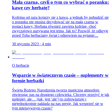
Mała czarna, czyli o tym co wybrać o poranku:
kawę czy herbatę?
Kofeina od razu kojarzy się z kawą, a jednak by pobudzić się
o poranku nie musisz decydować się na małą czarną w
postaci kawy. Herbata również zawiera kofeinę, choć
zwyczajowo nazywana jest teiną. Jak to? Pozwól, że odkryję
przed Tobą herbaciany świat i odpowiem na pytanie:...
30 stycznia 2023
·
4
min
O herbacie
Wsparcie w świątecznym czasie – suplementy w
formie herbatki
Święta Bożego Narodzenia tworzą magiczną atmosferę,
otwierając nas na drugiego człowieka. Chcemy przeżyć je jak
najlepiej, ale… (tak, jest ‘ale’) to zobowiązuje i
niejednokrotnie nakłada na nas presję. Jak wesprzeć się w
tym intensywnym czasie?