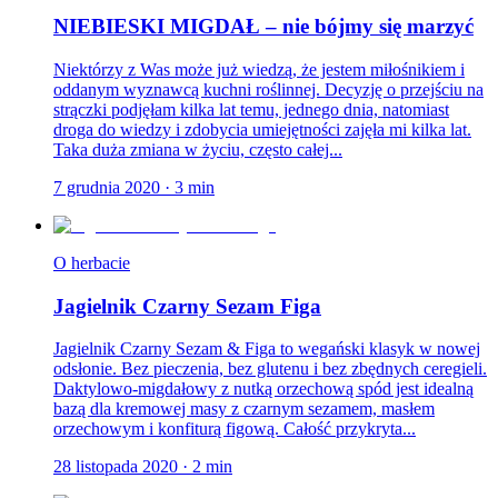
NIEBIESKI MIGDAŁ – nie bójmy się marzyć
Niektórzy z Was może już wiedzą, że jestem miłośnikiem i
oddanym wyznawcą kuchni roślinnej. Decyzję o przejściu na
strączki podjęłam kilka lat temu, jednego dnia, natomiast
droga do wiedzy i zdobycia umiejętności zajęła mi kilka lat.
Taka duża zmiana w życiu, często całej...
7 grudnia 2020
·
3
min
O herbacie
Jagielnik Czarny Sezam Figa
Jagielnik Czarny Sezam & Figa to wegański klasyk w nowej
odsłonie. Bez pieczenia, bez glutenu i bez zbędnych ceregieli.
Daktylowo-migdałowy z nutką orzechową spód jest idealną
bazą dla kremowej masy z czarnym sezamem, masłem
orzechowym i konfiturą figową. Całość przykryta...
28 listopada 2020
·
2
min