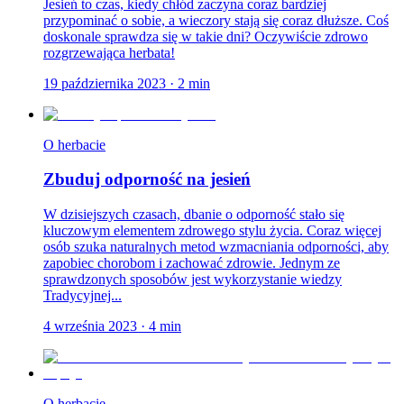
Jesień to czas, kiedy chłód zaczyna coraz bardziej
przypominać o sobie, a wieczory stają się coraz dłuższe. Coś
doskonale sprawdza się w takie dni? Oczywiście zdrowo
rozgrzewająca herbata!
19 października 2023
·
2
min
O herbacie
Zbuduj odporność na jesień
W dzisiejszych czasach, dbanie o odporność stało się
kluczowym elementem zdrowego stylu życia. Coraz więcej
osób szuka naturalnych metod wzmacniania odporności, aby
zapobiec chorobom i zachować zdrowie. Jednym ze
sprawdzonych sposobów jest wykorzystanie wiedzy
Tradycyjnej...
4 września 2023
·
4
min
O herbacie