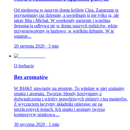
Od niedawna w naszym domu króluje Clea. Zaparzam ją
przynajmniej raz dziennie, a uwielbiam ją nie tylko ja, ale
także Mia i Michał. W weekendy parzenie i wspólna
degustacja odbywa się w domu naszych rodziców, gdzie
przygotowujemy ją hurtowo, w wielkim dzbanie. W te
ostatnie...
20 sierpnia 2020
·
3
min
O herbacie
Bez aromatów
W BH&T stawiamy na prostotę. To właśnie w niej szukamy
smaku i aromatu. Tworząc blendy korzystamy z
doświadczenia i wiedzy prawdziwych zielarzy i tea masterów.
Z wyczuciem łączymy składniki opierając się na
niezliczonych testach. Ich smaki i aromaty tworzą
kompozycję smakową,...
30 stycznia 2020
·
1
min