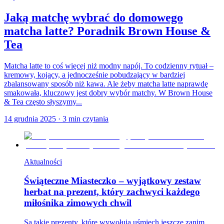
Jaką matchę wybrać do domowego
matcha latte? Poradnik Brown House &
Tea
Matcha latte to coś więcej niż modny napój. To codzienny rytuał –
kremowy, kojący, a jednocześnie pobudzający w bardziej
zbalansowany sposób niż kawa. Ale żeby matcha latte naprawdę
smakowała, kluczowy jest dobry wybór matchy. W Brown House
& Tea często słyszymy...
14 grudnia 2025
·
3
min czytania
Aktualności
Świąteczne Miasteczko – wyjątkowy zestaw
herbat na prezent, który zachwyci każdego
miłośnika zimowych chwil
Są takie prezenty, które wywołują uśmiech jeszcze zanim