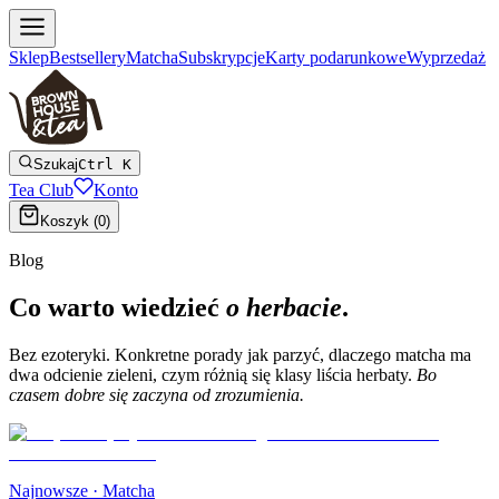
Sklep
Bestsellery
Matcha
Subskrypcje
Karty podarunkowe
Wyprzedaż
Szukaj
Ctrl K
Tea Club
Konto
Koszyk (
0
)
Blog
Co warto wiedzieć
o herbacie
.
Bez ezoteryki. Konkretne porady jak parzyć, dlaczego matcha ma
dwa odcienie zieleni, czym różnią się klasy liścia herbaty.
Bo
czasem dobre się zaczyna od zrozumienia.
Najnowsze ·
Matcha