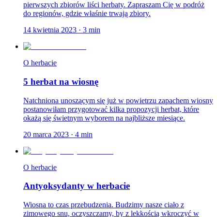
pierwszych zbiorów liści herbaty. Zapraszam Cię w podróż
do regionów, gdzie właśnie trwają zbiory.
14 kwietnia 2023
·
3
min
O herbacie
5 herbat na wiosnę
Natchniona unoszącym się już w powietrzu zapachem wiosny
postanowiłam przygotować kilka propozycji herbat, które
okażą się świetnym wyborem na najbliższe miesiące.
20 marca 2023
·
4
min
O herbacie
Antyoksydanty w herbacie
Wiosna to czas przebudzenia. Budzimy nasze ciało z
zimowego snu, oczyszczamy, by z lekkością wkroczyć w