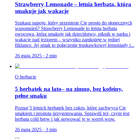
Strawberry Lemonade – letnia herbata, która
smakuje jak wakacje
Szukasz napoju, który przeniesie Cię prosto do słonecznych
wspomnień? Strawberry Lemonade to letnia herbata
owocowa, która smakuje jak dzieciństwo, piknik w parku i
wakacje nad jeziorem – wszystko zamknięte w jednej
filiżance. Jej smak to połączenie truskawkowej lemoniady i...
26 maja 2025
·
2
min
O herbacie
5 herbatek na lato– na zimno, bez kofeiny,
pełne smaku
Poznaj 5 letnich herbatek bez cukru, które zachwycą Cię
smakiem i prostotą przygotowania. Sprawdź też, czym jest
herbata cold brew i jak serwować je w wersji wow.
26 maja 2025
·
3
min