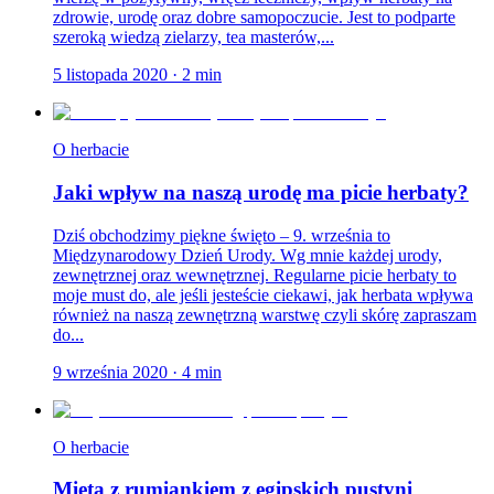
zdrowie, urodę oraz dobre samopoczucie. Jest to podparte
szeroką wiedzą zielarzy, tea masterów,...
5 listopada 2020
·
2
min
O herbacie
Jaki wpływ na naszą urodę ma picie herbaty?
Dziś obchodzimy piękne święto – 9. września to
Międzynarodowy Dzień Urody. Wg mnie każdej urody,
zewnętrznej oraz wewnętrznej. Regularne picie herbaty to
moje must do, ale jeśli jesteście ciekawi, jak herbata wpływa
również na naszą zewnętrzną warstwę czyli skórę zapraszam
do...
9 września 2020
·
4
min
O herbacie
Mięta z rumiankiem z egipskich pustyni