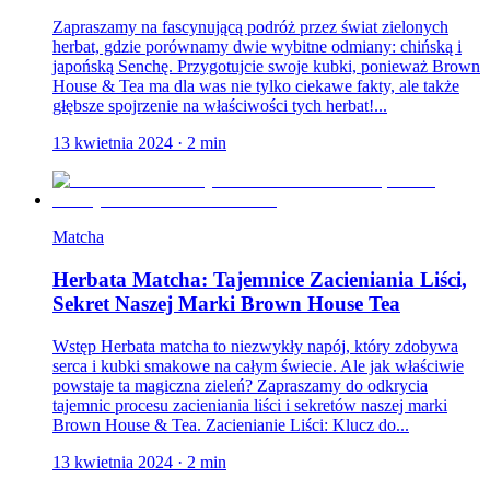
Zapraszamy na fascynującą podróż przez świat zielonych
herbat, gdzie porównamy dwie wybitne odmiany: chińską i
japońską Senchę. Przygotujcie swoje kubki, ponieważ Brown
House & Tea ma dla was nie tylko ciekawe fakty, ale także
głębsze spojrzenie na właściwości tych herbat!...
13 kwietnia 2024
·
2
min
Matcha
Herbata Matcha: Tajemnice Zacieniania Liści,
Sekret Naszej Marki Brown House Tea
Wstęp Herbata matcha to niezwykły napój, który zdobywa
serca i kubki smakowe na całym świecie. Ale jak właściwie
powstaje ta magiczna zieleń? Zapraszamy do odkrycia
tajemnic procesu zacieniania liści i sekretów naszej marki
Brown House & Tea. Zacienianie Liści: Klucz do...
13 kwietnia 2024
·
2
min