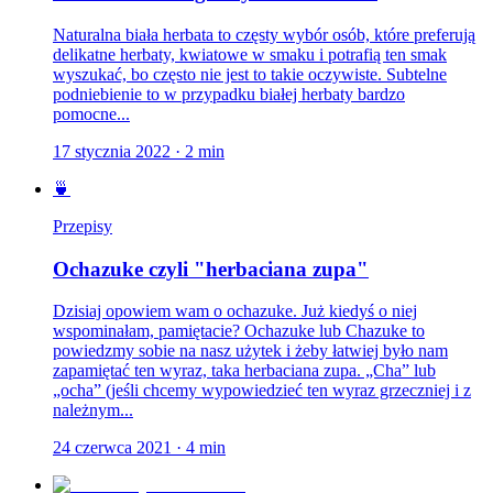
Naturalna biała herbata to częsty wybór osób, które preferują
delikatne herbaty, kwiatowe w smaku i potrafią ten smak
wyszukać, bo często nie jest to takie oczywiste. Subtelne
podniebienie to w przypadku białej herbaty bardzo
pomocne...
17 stycznia 2022
·
2
min
🍵
Przepisy
Ochazuke czyli "herbaciana zupa"
Dzisiaj opowiem wam o ochazuke. Już kiedyś o niej
wspominałam, pamiętacie? Ochazuke lub Chazuke to
powiedzmy sobie na nasz użytek i żeby łatwiej było nam
zapamiętać ten wyraz, taka herbaciana zupa. „Cha” lub
„ocha” (jeśli chcemy wypowiedzieć ten wyraz grzeczniej i z
należnym...
24 czerwca 2021
·
4
min