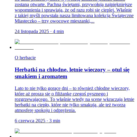
zostaną otwarte. Pachną świętami, przywołują najpiękniejsze
wspomnienia i sprawiają, że od razu robi się cieplej. Właśnie
z takiej myśli powstała nasza limitowana kolekcja Świąteczne
Miasteczko – trzy owocowe mieszanki,...
24 listopada 2025
·
4
min
O herbacie
Herbatki na chłodne, letnie wieczory – otul się
smakiem i aromatem
Lato to nie tylko gorące dni – to również chłodne wieczory,
które aż proszą się o filiżankę czegoś pysznego i
rozgrzewającego. To właśnie wtedy na scenę wkraczają letnie
herbatki na ciepło, które nie tylko smakują, ale też tworzą
atmosferę spokoju i odprężenia.
6 czerwca 2025
·
3
min