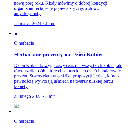
nową porę roku. Kiedy mówimy o dobrej kondycji
organizmu na tapecie pojawia się często słowo
antyoksydanty.
15 marca 2023
·
3
min
🍵
O herbacie
Herbaciane prezenty na Dzień Kobiet
Dzień Kobiet to wyjątkowy czas dla wszystkich kobiet, ale
również dla osób, które chcą uczcić ten dzień i podarować
prezent. Stworzyłam więc kilka propozycji herbat, które z
pewnością wywołają uśmiech na twarzy bliskiej sercu
kobiety.
28 lutego 2023
·
3
min
O herbacie