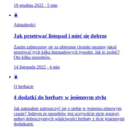
19 grudnia 2022
·
5
min
🍵
Aktualności
Jak przetrwać listopad i mieć się dobrze
Zanim zabierzemy się za ubieranie choinki musimy jakoś
przetrwać tych kilka listopadowych tygodni. Jak to zrobić?
Oto kilka sposobów.
14 listopada 2022
·
4
min
🍵
O herbacie
4 dodatki do herbaty w jesiennym stylu
Jak naturalnie zatroszczyć się o siebie w jesienno-zimowym
czasie? Jednym ze sposobów jest oczywiście picie gorącej,
pełnej dobroczynnych właściwości herbaty z iście jesiennymi
dodatkami.