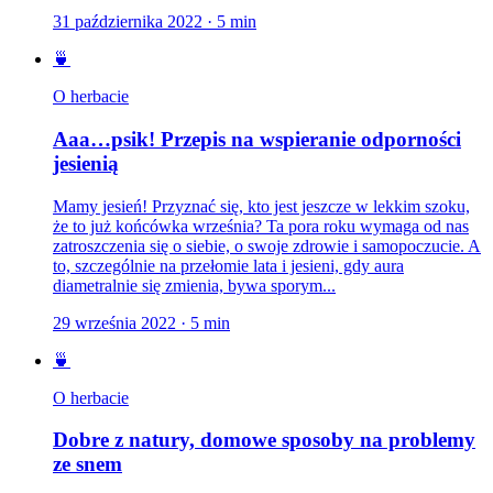
31 października 2022
·
5
min
🍵
O herbacie
Aaa…psik! Przepis na wspieranie odporności
jesienią
Mamy jesień! Przyznać się, kto jest jeszcze w lekkim szoku,
że to już końcówka września? Ta pora roku wymaga od nas
zatroszczenia się o siebie, o swoje zdrowie i samopoczucie. A
to, szczególnie na przełomie lata i jesieni, gdy aura
diametralnie się zmienia, bywa sporym...
29 września 2022
·
5
min
🍵
O herbacie
Dobre z natury, domowe sposoby na problemy
ze snem