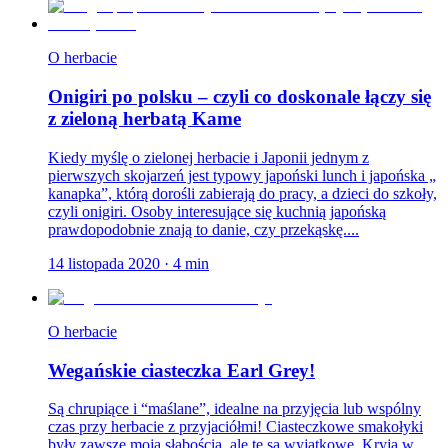
O herbacie
Onigiri po polsku – czyli co doskonale łączy się
z zieloną herbatą Kame
Kiedy myślę o zielonej herbacie i Japonii jednym z
pierwszych skojarzeń jest typowy japoński lunch i japońska „
kanapka”, którą dorośli zabierają do pracy, a dzieci do szkoły,
czyli onigiri. Osoby interesujące się kuchnią japońską
prawdopodobnie znają to danie, czy przekąskę....
14 listopada 2020
·
4
min
O herbacie
Wegańskie ciasteczka Earl Grey!
Są chrupiące i “maślane”, idealne na przyjęcia lub wspólny
czas przy herbacie z przyjaciółmi! Ciasteczkowe smakołyki
były zawsze moją słabością, ale te są wyjątkowe. Kryją w