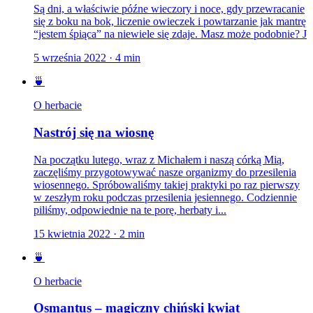
Są dni, a właściwie późne wieczory i noce, gdy przewracanie
się z boku na bok, liczenie owieczek i powtarzanie jak mantrę
“jestem śpiąca” na niewiele się zdaje. Masz może podobnie? J
5 września 2022
·
4
min
🍵
O herbacie
Nastrój się na wiosnę
Na początku lutego, wraz z Michałem i naszą córką Mią,
zaczęliśmy przygotowywać nasze organizmy do przesilenia
wiosennego. Spróbowaliśmy takiej praktyki po raz pierwszy
w zeszłym roku podczas przesilenia jesiennego. Codziennie
piliśmy, odpowiednie na te porę, herbaty i...
15 kwietnia 2022
·
2
min
🍵
O herbacie
Osmantus – magiczny chiński kwiat