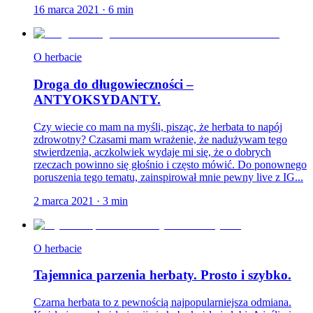
16 marca 2021
·
6
min
O herbacie
Droga do długowieczności –
ANTYOKSYDANTY.
Czy wiecie co mam na myśli, pisząc, że herbata to napój
zdrowotny? Czasami mam wrażenie, że nadużywam tego
stwierdzenia, aczkolwiek wydaje mi się, że o dobrych
rzeczach powinno się głośnio i często mówić. Do ponownego
poruszenia tego tematu, zainspirował mnie pewny live z IG...
2 marca 2021
·
3
min
O herbacie
Tajemnica parzenia herbaty. Prosto i szybko.
Czarna herbata to z pewnością najpopularniejsza odmiana.