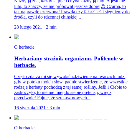
Każdy ją zna, każdy ją pije i chyba każdy ją lubi. A jeśli nie
lubi, to znaczy, że nie próbował jeszcze dobrej😊 Czarna, to
tak naprawdę czerwona! Prawda czy fałsz? Jeśli sięgniemy do
źródła, czyli do rdzennej chińskiej...
28 lutego 2021
·
2
min
O herbacie
Herbaciany strażnik organizmu. Polifenole w
herbacie.
Często zdarza mi się wywołać zdziwienie na twarzach ludzi,
gdy w potoku moich słów, padnie stwierdzenie, że wszystkie
rodzaje herbaty pochodzą z tej samej rośliny. Jeśli i Ciebie to
zaskoczyło, to nie nie miej do siebie pretensji, wręcz
przeciwnie! Fajnie, że szukasz nowych...
16 stycznia 2021
·
3
min
O herbacie