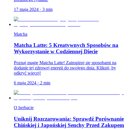
17 maja 2024
·
3
min
Matcha
Matcha Latte: 5 Kreatywnych Sposobów na
Wykorzystanie w Codziennej Diecie
Poznaj magię Matcha Latte! Zainspiruj się sposobami na
dodanie tej zdrowej energii do swojego dnia. Kliknij, by
odkryć więcej!
6 maja 2024
·
2
min
O herbacie
Uniknij Rozczarowania: Sprawdź Porównanie
Chińskiej i Japońskiej Senchy Przed Zakupem