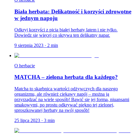
Biała herbata: Delikatność i korzyści zdrowotne
w jednym napoju
Odkryj korzyści z picia białej herbaty latem i nie tylko.
Dowiedz się więcej co skrywa ten delikatny napar.
9 sierpnia 2023
·
2
min
O herbacie
MATCHA – zielona herbata dla każdego?
Matcha to skarbnica wartości odżywczych dla naszego
organizmu, ale również ciekawy napój – można ją
przyrządzać na wiele sposób! Bawić się jej formą, niuansami
smakowymi, po prostu odkrywać piękno tej zielonej,
sproszkowanej herbaty na swój sposób!
25 lipca 2023
·
3
min