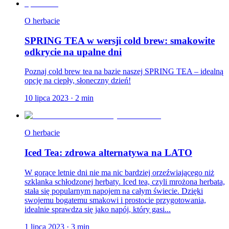
O herbacie
SPRING TEA w wersji cold brew: smakowite
odkrycie na upalne dni
Poznaj cold brew tea na bazie naszej SPRING TEA – idealną
opcję na ciepły, słoneczny dzień!
10 lipca 2023
·
2
min
O herbacie
Iced Tea: zdrowa alternatywa na LATO
W gorące letnie dni nie ma nic bardziej orzeźwiającego niż
szklanka schłodzonej herbaty. Iced tea, czyli mrożona herbata,
stała się popularnym napojem na całym świecie. Dzięki
swojemu bogatemu smakowi i prostocie przygotowania,
idealnie sprawdza się jako napój, który gasi...
1 lipca 2023
·
3
min