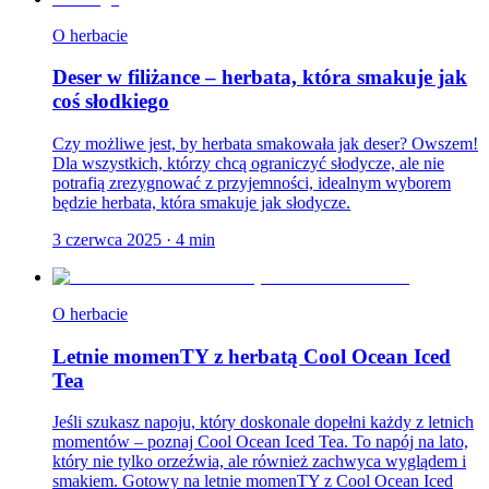
O herbacie
Deser w filiżance – herbata, która smakuje jak
coś słodkiego
Czy możliwe jest, by herbata smakowała jak deser? Owszem!
Dla wszystkich, którzy chcą ograniczyć słodycze, ale nie
potrafią zrezygnować z przyjemności, idealnym wyborem
będzie herbata, która smakuje jak słodycze.
3 czerwca 2025
·
4
min
O herbacie
Letnie momenTY z herbatą Cool Ocean Iced
Tea
Jeśli szukasz napoju, który doskonale dopełni każdy z letnich
momentów – poznaj Cool Ocean Iced Tea. To napój na lato,
który nie tylko orzeźwia, ale również zachwyca wyglądem i
smakiem. Gotowy na letnie momenTY z Cool Ocean Iced