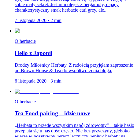
sobie mały sekret. Jest nim olejek z bergamoty, dający
charakterystyczny smak herbacie earl grey, ale...
7 listopada 2020
·
2
min
O herbacie
Hello z Japonii
Drodzy Miłośnicy Herbaty. Z radością przyjęłam zaproszenie
od Brown House & Tea do współtworzenia bloga.
6 listopada 2020
·
3
min
O herbacie
Tea Food pairing – idzie nowe
„Herbata to przede wszystkim napój zdrowotny” – takie hasło
przeplata się u nas dość często. Nie bez przyczyny, głęboko
wierzę w pozytywny, wręcz leczniczy, wpływ herbaty na