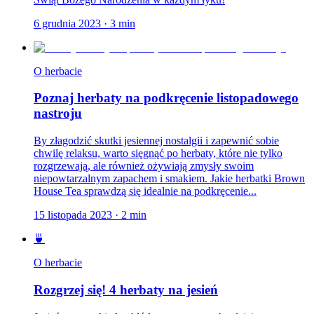
6 grudnia 2023
·
3
min
O herbacie
Poznaj herbaty na podkręcenie listopadowego
nastroju
By złagodzić skutki jesiennej nostalgii i zapewnić sobie
chwilę relaksu, warto sięgnąć po herbaty, które nie tylko
rozgrzewają, ale również ożywiają zmysły swoim
niepowtarzalnym zapachem i smakiem. Jakie herbatki Brown
House Tea sprawdzą się idealnie na podkręcenie...
15 listopada 2023
·
2
min
🍵
O herbacie
Rozgrzej się! 4 herbaty na jesień