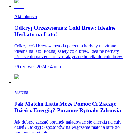
Aktualności
Odkryj Orzeźwienie z Cold Brew: Idealne
Herbaty na Lato!
Odkryj cold brew – metoda parzenia herbaty na zimno,
idealna na lato. Poznaj zalety cold brew, idealne herbaty
liściaste do parzenia oraz praktyczne butelki do cold brew.
29 czerwca 2024
·
4
min
Matcha
Jak Matcha Latte Może Pomóc Ci Zacząć
Dzień z Energią? Poranne Rytuały Zdrowia
Jak dobrze zacząć poranek naładować się energią na cały
dzień? Odkryj 5 sposobów na włączenie matcha latte do
porannego rytuału.