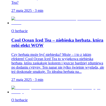
Tea?
27 maja 2025
·
3
min
O herbacie
Cool Ocean Iced Tea – niebieska herbata, która
robi efekt WOW
Czy herbata może być niebieska? Może – i to z jakim
efektem! Cool Ocean Iced Tea to wyjątkowa niebieska
herbata, która zaskakuje kolorem i jeszcze bardziej zdumiewa
po dodaniu cytryny. Ten napar nie tylko świetnie wygląda, ale
też doskonale smakuje. To idealna herbata na...
27 maja 2025
·
3
min
O herbacie