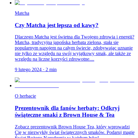
Matcha
Czy Matcha jest lepsza od kawy?
Dlaczego Matcha jest świetna dla Twojego zdrowia i energii?
Matcha, tradycyjna japońska herbata zielona, stała się
popularnym napojem na całym świecie, zdobywając uznanie
nie tylko ze względu na swój wyjątkowy smak, ale także ze
względu na liczne korzyści zdrowotne....
9 lutego 2024
·
2
min
O herbacie
Prezentownik dla fanów herbaty: Odkryj
świąteczne smaki z Brown House & Tea
Zobacz prezentownik Brown House Tea, który wprowadzi
Cię w niezwykły świat świątecznych smaków. Podaruj magię
Świąt Bożego Narodzenia w każdym łyku!