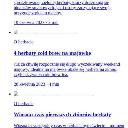
sproszkowanej zielonej herbaty, którzy doszukują się
niuansów smakowych, jak i osoby zaczynające swoją
przygodę z piciem matchy.
19 czerwca 2023
·
3
min
O herbacie
4 herbaty cold brew na majówkę
Już za chwilę rozpocznie się długo wyczekiwany weekend
majowy. Idealna na majówkę okaże się herbata na zimno,
czyli tak zwana cold brew tea.
28 kwietnia 2023
·
4
min
O herbacie
Wiosna: czas pierwszych zbiorów herbaty
Wiosna to szczególny czas w herbacianym świecie – moment