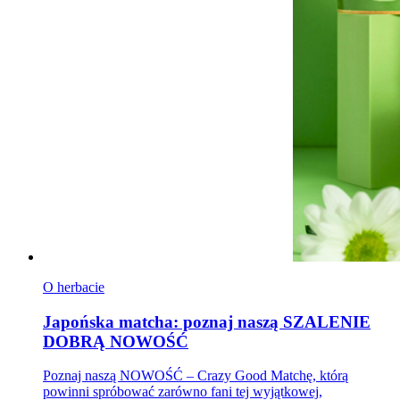
O herbacie
Japońska matcha: poznaj naszą SZALENIE
DOBRĄ NOWOŚĆ
Poznaj naszą NOWOŚĆ – Crazy Good Matchę, którą
powinni spróbować zarówno fani tej wyjątkowej,