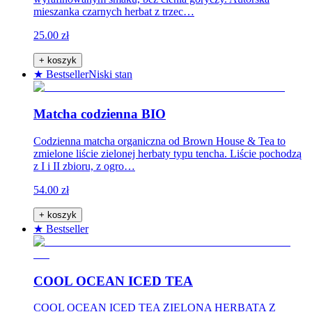
mieszanka czarnych herbat z trzec…
25.00 zł
+ koszyk
★ Bestseller
Niski stan
Matcha codzienna BIO
Codzienna matcha organiczna od Brown House & Tea to
zmielone liście zielonej herbaty typu tencha. Liście pochodzą
z I i II zbioru, z ogro…
54.00 zł
+ koszyk
★ Bestseller
COOL OCEAN ICED TEA
COOL OCEAN ICED TEA ZIELONA HERBATA Z