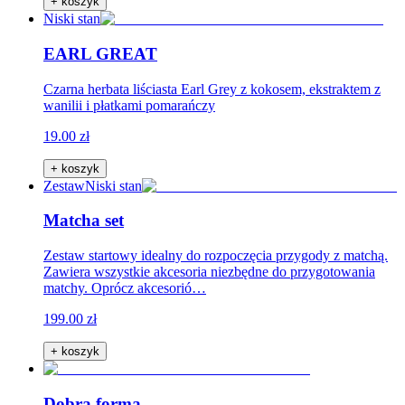
+ koszyk
Niski stan
EARL GREAT
Czarna herbata liściasta Earl Grey z kokosem, ekstraktem z
wanilii i płatkami pomarańczy
19.00 zł
+ koszyk
Zestaw
Niski stan
Matcha set
Zestaw startowy idealny do rozpoczęcia przygody z matchą.
Zawiera wszystkie akcesoria niezbędne do przygotowania
matchy. Oprócz akcesorió…
199.00 zł
+ koszyk
Dobra forma