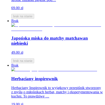
69.00 zł
brak na stanie
Brak
Japońska miska do matchy matchawan
niebieski
49.00 zł
brak na stanie
Brak
Herbaciany inspirownik
Herbaciany Inspirownik to wyjątkowy przepiśnik stworzony
z myślą o miłośnikach herbat, matchy i eksperymentowania w
kuchni. To prawdziwe …
19.00 zł