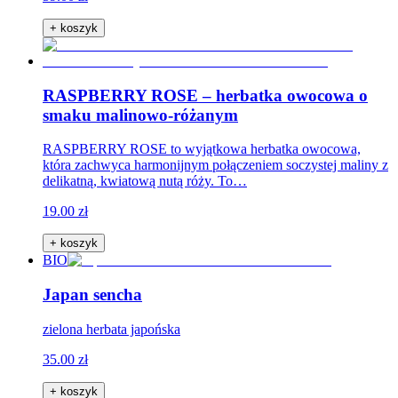
+ koszyk
RASPBERRY ROSE – herbatka owocowa o
smaku malinowo-różanym
RASPBERRY ROSE to wyjątkowa herbatka owocowa,
która zachwyca harmonijnym połączeniem soczystej maliny z
delikatną, kwiatową nutą róży. To…
19.00 zł
+ koszyk
BIO
Japan sencha
zielona herbata japońska
35.00 zł
+ koszyk