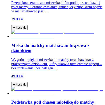
Przepiękna ceramiczna miseczka, która podbije serca każdej
psiej mamy! Poranna owsianka, ramen, czy zupa krem będzie
w niej smakować jesz…
39.00 zł
+ koszyk
Miska do matchy matchawan brązowa z
dziubkiem
Wygodna i piękna miseczka do matchy (matchawana) z
praktycznym dzióbkiem , który ułatwia przelewanie napoju –
bez rozlewania, bez bałagan…
49.00 zł
+ koszyk
Podstawka pod chasen miotełkę do matchy