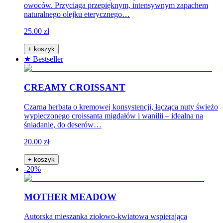
owoców. Przyciąga przepięknym, intensywnym zapachem
naturalnego olejku eterycznego…
25.00 zł
+ koszyk
★ Bestseller
CREAMY CROISSANT
Czarna herbata o kremowej konsystencji, łącząca nuty świeżo
wypieczonego croissanta migdałów i wanilii – idealna na
śniadanie, do deserów…
20.00 zł
+ koszyk
-20%
MOTHER MEADOW
Autorska mieszanka ziołowo-kwiatowa wspierająca