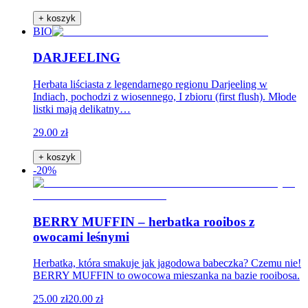
+ koszyk
BIO
DARJEELING
Herbata liściasta z legendarnego regionu Darjeeling w
Indiach, pochodzi z wiosennego, I zbioru (first flush). Młode
listki mają delikatny…
29.00 zł
+ koszyk
-20%
BERRY MUFFIN – herbatka rooibos z
owocami leśnymi
Herbatka, która smakuje jak jagodowa babeczka? Czemu nie!
BERRY MUFFIN to owocowa mieszanka na bazie rooibosa.
25.00 zł
20.00 zł