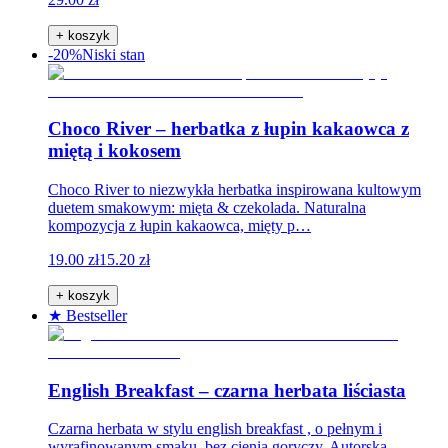
+ koszyk
-20%
Niski stan
Choco River – herbatka z łupin kakaowca z
miętą i kokosem
Choco River to niezwykła herbatka inspirowana kultowym
duetem smakowym: mięta & czekolada. Naturalna
kompozycja z łupin kakaowca, mięty p…
19.00 zł
15.20 zł
+ koszyk
★ Bestseller
English Breakfast – czarna herbata liściasta
Czarna herbata w stylu english breakfast , o pełnym i
wyrafinowanym smaku, bez cienia goryczy. Autorska