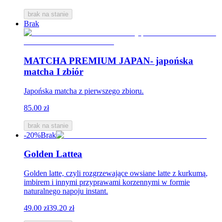
brak na stanie
Brak
MATCHA PREMIUM JAPAN- japońska
matcha I zbiór
Japońska matcha z pierwszego zbioru.
85.00 zł
brak na stanie
-20%
Brak
Golden Lattea
Golden latte, czyli rozgrzewające owsiane latte z kurkumą,
imbirem i innymi przyprawami korzennymi w formie
naturalnego napoju instant.
49.00 zł
39.20 zł