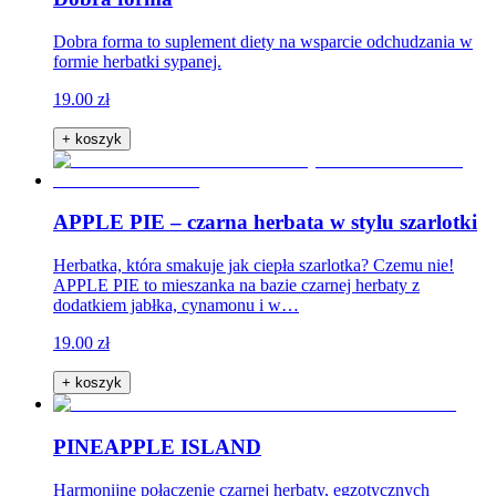
Dobra forma to suplement diety na wsparcie odchudzania w
formie herbatki sypanej.
19.00 zł
+ koszyk
APPLE PIE – czarna herbata w stylu szarlotki
Herbatka, która smakuje jak ciepła szarlotka? Czemu nie!
APPLE PIE to mieszanka na bazie czarnej herbaty z
dodatkiem jabłka, cynamonu i w…
19.00 zł
+ koszyk
PINEAPPLE ISLAND
Harmonijne połączenie czarnej herbaty, egzotycznych