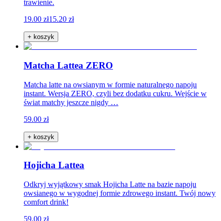
trawienie.
19.00 zł
15.20 zł
+ koszyk
Matcha Lattea ZERO
Matcha latte na owsianym w formie naturalnego napoju
instant. Wersja ZERO, czyli bez dodatku cukru. Wejście w
świat matchy jeszcze nigdy …
59.00 zł
+ koszyk
Hojicha Lattea
Odkryj wyjątkowy smak Hojicha Latte na bazie napoju
owsianego w wygodnej formie zdrowego instant. Twój nowy
comfort drink!
59.00 zł