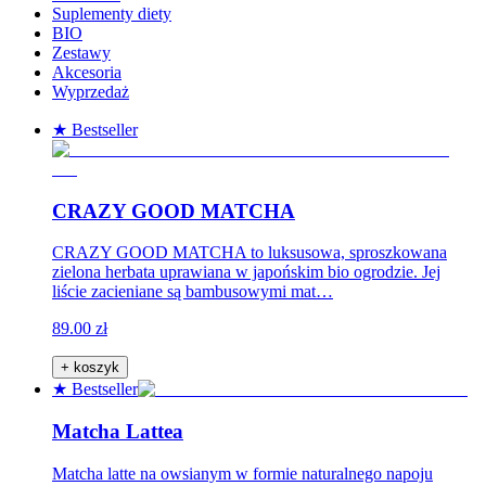
Suplementy diety
BIO
Zestawy
Akcesoria
Wyprzedaż
★ Bestseller
CRAZY GOOD MATCHA
CRAZY GOOD MATCHA to luksusowa, sproszkowana
zielona herbata uprawiana w japońskim bio ogrodzie. Jej
liście zacieniane są bambusowymi mat…
89.00 zł
+ koszyk
★ Bestseller
Matcha Lattea
Matcha latte na owsianym w formie naturalnego napoju