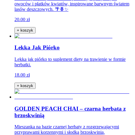
owoców i płatków kwiatów, inspirowane barwnym światem
lasów deszczowych. 🌴🍍✨
20.00 zł
+ koszyk
Lekka Jak Piórko
Lekka jak piórko to suplement diety na trawienie w formie
herbatki.
18.00 zł
+ koszyk
GOLDEN PEACH CHAI – czarna herbata z
brzoskwinią
Mieszanka na bazie czarnej herbaty z rozgrzewającymi
przyprawami korzennymi i słodką brzoskwinią.