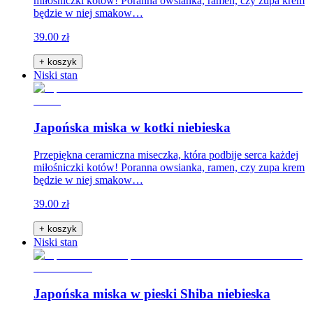
miłośniczki kotów! Poranna owsianka, ramen, czy zupa krem
będzie w niej smakow…
39.00 zł
+ koszyk
Niski stan
Japońska miska w kotki niebieska
Przepiękna ceramiczna miseczka, która podbije serca każdej
miłośniczki kotów! Poranna owsianka, ramen, czy zupa krem
będzie w niej smakow…
39.00 zł
+ koszyk
Niski stan
Japońska miska w pieski Shiba niebieska