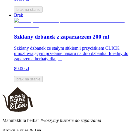
brak na stanie
Brak
Szklany dzbanek z zaparzaczem 200 ml
Szklany dzbanek ze stałym sitkiem i przyciskiem CLICK
umożliwiającym przelanie naparu na dno dzbanka. Idealny do
zaparzenia herbaty dla j…
89.00 zł
brak na stanie
Manufaktura herbat
Tworzymy historie do zaparzania
Brown House & Tea