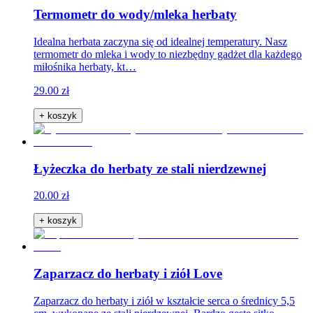
Termometr do wody/mleka herbaty
Idealna herbata zaczyna się od idealnej temperatury. Nasz
termometr do mleka i wody to niezbędny gadżet dla każdego
miłośnika herbaty, kt…
29.00 zł
+ koszyk
Łyżeczka do herbaty ze stali nierdzewnej
20.00 zł
+ koszyk
Zaparzacz do herbaty i ziół Love
Zaparzacz do herbaty i ziół w kształcie serca o średnicy 5,5