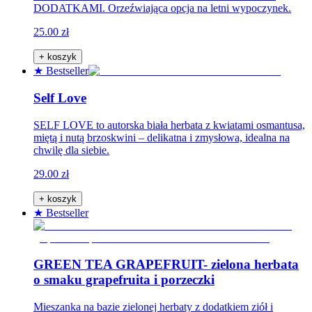
DODATKAMI. Orzeźwiająca opcja na letni wypoczynek.
25.00 zł
+ koszyk
★ Bestseller
Self Love
SELF LOVE to autorska biała herbata z kwiatami osmantusa,
miętą i nutą brzoskwini – delikatna i zmysłowa, idealna na
chwilę dla siebie.
29.00 zł
+ koszyk
★ Bestseller
GREEN TEA GRAPEFRUIT- zielona herbata
o smaku grapefruita i porzeczki
Mieszanka na bazie zielonej herbaty z dodatkiem ziół i