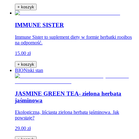
+ koszyk
IMMUNE SISTER
Immune Sister to suplement diety w formie herbatki rooibos
na odporność.
15.00 zł
+ koszyk
BIO
Niski stan
JASMINE GREEN TEA- zielona herbata
jaśminowa
Ekologiczna, liściasta zielona herbata jaśminowa. Jak
powstaje?
29.00 zł