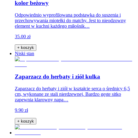
kolor beżowy
Odpowiednio wyprofilowana podstawka do suszenia i
przechowywania miotełki do matchy. Jest to nieodzowny
element w kuchni każdego miłośnik…
35.00 zł
+ koszyk
Niski stan
Zaparzacz do herbaty i ziół kulka
Zaparzacz do herbaty i ziół w kształcie serca o średnicy 6,5
cm, wykonane ze stali nierdzewnej. Bardzo gęste sitko
zapewnia klarowny napa…
9.90 zł
+ koszyk