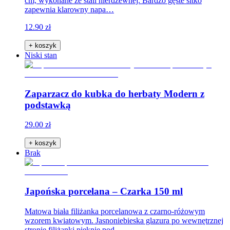
cm, wykonane ze stali nierdzewnej. Bardzo gęste sitko
zapewnia klarowny napa…
12.90 zł
+ koszyk
Niski stan
Zaparzacz do kubka do herbaty Modern z
podstawką
29.00 zł
+ koszyk
Brak
Japońska porcelana – Czarka 150 ml
Matowa biała filiżanka porcelanowa z czarno-różowym
wzorem kwiatowym. Jasnoniebieska glazura po wewnętrznej
stronie filiżanki pięknie pod…