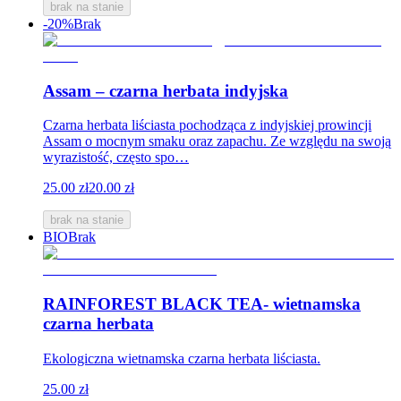
brak na stanie
-20%
Brak
Assam – czarna herbata indyjska
Czarna herbata liściasta pochodząca z indyjskiej prowincji
Assam o mocnym smaku oraz zapachu. Ze względu na swoją
wyrazistość, często spo…
25.00 zł
20.00 zł
brak na stanie
BIO
Brak
RAINFOREST BLACK TEA- wietnamska
czarna herbata
Ekologiczna wietnamska czarna herbata liściasta.
25.00 zł