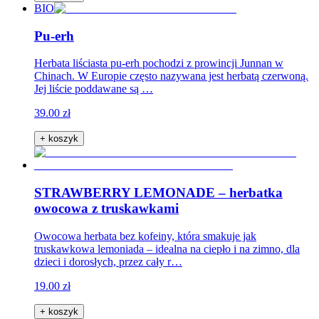
BIO
Pu-erh
Herbata liściasta pu-erh pochodzi z prowincji Junnan w
Chinach. W Europie często nazywana jest herbatą czerwoną.
Jej liście poddawane są …
39.00 zł
+ koszyk
STRAWBERRY LEMONADE – herbatka
owocowa z truskawkami
Owocowa herbata bez kofeiny, która smakuje jak
truskawkowa lemoniada – idealna na ciepło i na zimno, dla
dzieci i dorosłych, przez cały r…
19.00 zł
+ koszyk