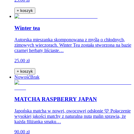
+ koszyk
Winter tea
Autorska mieszanka skomponowana z myślą o chłodnych,
zimowych wieczorach. Winter Tea została stworzona na bazie
czarnej herbaty liściaste…
25.00 zł
+ koszyk
Nowość
Brak
MATCHA RASPBERRY JAPAN
Japońska matcha w nowej, owocowej odsłonie 🩷 Połączenie
wysokiej jakości matchy z naturalną nutą malin sprawia, że
każda filiżanka smaku…
90.00 zł