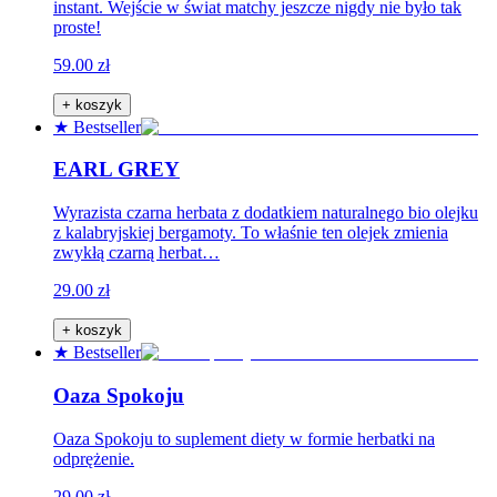
instant. Wejście w świat matchy jeszcze nigdy nie było tak
proste!
59.00 zł
+ koszyk
★ Bestseller
EARL GREY
Wyrazista czarna herbata z dodatkiem naturalnego bio olejku
z kalabryjskiej bergamoty. To właśnie ten olejek zmienia
zwykłą czarną herbat…
29.00 zł
+ koszyk
★ Bestseller
Oaza Spokoju
Oaza Spokoju to suplement diety w formie herbatki na
odprężenie.
29.00 zł