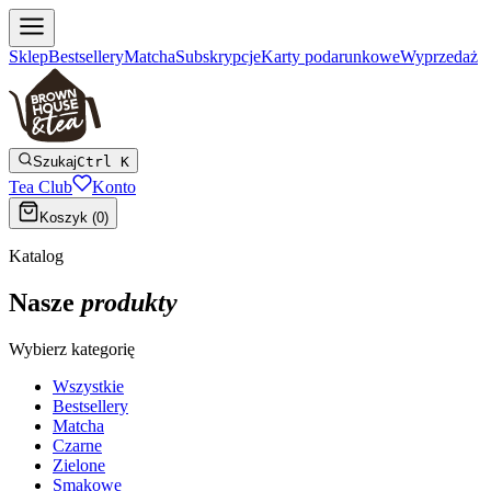
Sklep
Bestsellery
Matcha
Subskrypcje
Karty podarunkowe
Wyprzedaż
Szukaj
Ctrl K
Tea Club
Konto
Koszyk (
0
)
Katalog
Nasze
produkty
Wybierz kategorię
Wszystkie
Bestsellery
Matcha
Czarne
Zielone
Smakowe