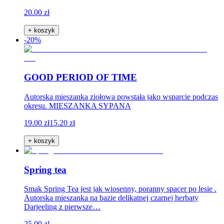
20.00 zł
+ koszyk
-20%
GOOD PERIOD OF TIME
Autorska mieszanka ziołowa powstała jako wsparcie podczas
okresu. MIESZANKA SYPANA
19.00 zł
15.20 zł
+ koszyk
Spring tea
Smak Spring Tea jest jak wiosenny, poranny spacer po lesie .
Autorska mieszanka na bazie delikatnej czarnej herbaty
Darjeeling z pierwsze…
25.00 zł