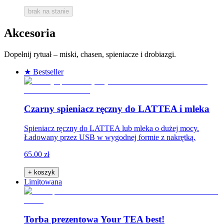
brak na stanie
Akcesoria
Dopełnij rytuał – miski, chasen, spieniacze i drobiazgi.
★ Bestseller
Czarny spieniacz ręczny do LATTEA i mleka
Spieniacz ręczny do LATTEA lub mleka o dużej mocy.
Ładowany przez USB w wygodnej formie z nakrętką.
65.00 zł
+ koszyk
Limitowana
Torba prezentowa Your TEA best!