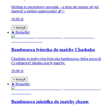
Herbata to prezentowy pewniak – a teraz nie musisz się już
martwić o piękne opakowanie! 🌿✨
10.00 zł
+ koszyk
★ Bestseller
Bambusowa łyżeczka do matchy Chashaku
Chashaku to tradycyjna łyżeczka bambusowa, która pozwoli
Ci odmierzyć idealną porcję matchy.
19.00 zł
+ koszyk
★ Bestseller
Bambusowa miotełka do matchy chasen