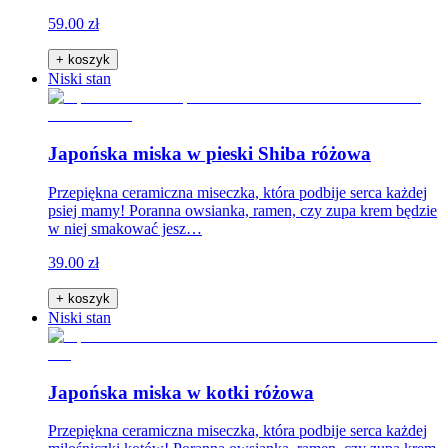
59.00 zł
+ koszyk
Niski stan
Japońska miska w pieski Shiba różowa
Przepiękna ceramiczna miseczka, która podbije serca każdej
psiej mamy! Poranna owsianka, ramen, czy zupa krem będzie
w niej smakować jesz…
39.00 zł
+ koszyk
Niski stan
Japońska miska w kotki różowa
Przepiękna ceramiczna miseczka, która podbije serca każdej