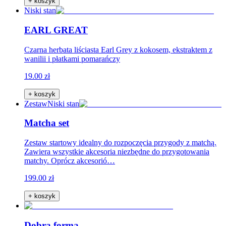
+ koszyk
Niski stan
EARL GREAT
Czarna herbata liściasta Earl Grey z kokosem, ekstraktem z
wanilii i płatkami pomarańczy
19.00 zł
+ koszyk
Zestaw
Niski stan
Matcha set
Zestaw startowy idealny do rozpoczęcia przygody z matchą.
Zawiera wszystkie akcesoria niezbędne do przygotowania
matchy. Oprócz akcesorió…
199.00 zł
+ koszyk
Dobra forma