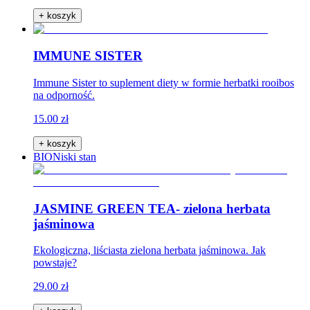
+ koszyk
IMMUNE SISTER
Immune Sister to suplement diety w formie herbatki rooibos
na odporność.
15.00 zł
+ koszyk
BIO
Niski stan
JASMINE GREEN TEA- zielona herbata
jaśminowa
Ekologiczna, liściasta zielona herbata jaśminowa. Jak
powstaje?
29.00 zł