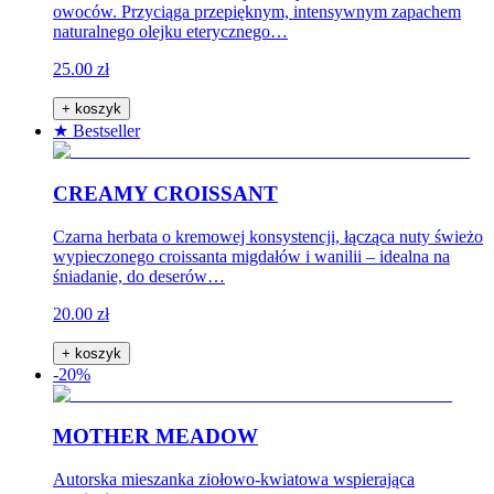
owoców. Przyciąga przepięknym, intensywnym zapachem
naturalnego olejku eterycznego…
25.00 zł
+ koszyk
★ Bestseller
CREAMY CROISSANT
Czarna herbata o kremowej konsystencji, łącząca nuty świeżo
wypieczonego croissanta migdałów i wanilii – idealna na
śniadanie, do deserów…
20.00 zł
+ koszyk
-20%
MOTHER MEADOW
Autorska mieszanka ziołowo-kwiatowa wspierająca