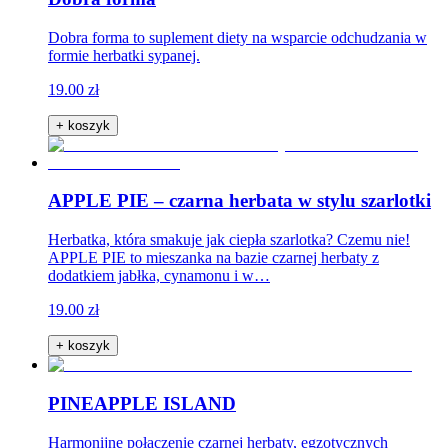
Dobra forma to suplement diety na wsparcie odchudzania w
formie herbatki sypanej.
19.00 zł
+ koszyk
APPLE PIE – czarna herbata w stylu szarlotki
Herbatka, która smakuje jak ciepła szarlotka? Czemu nie!
APPLE PIE to mieszanka na bazie czarnej herbaty z
dodatkiem jabłka, cynamonu i w…
19.00 zł
+ koszyk
PINEAPPLE ISLAND
Harmonijne połączenie czarnej herbaty, egzotycznych