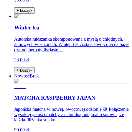
+ koszyk
Winter tea
Autorska mieszanka skomponowana z myślą o chłodnych,
zimowych wieczorach. Winter Tea została stworzona na bazie
czarnej herbaty liściaste…
25.00 zł
+ koszyk
Nowość
Brak
MATCHA RASPBERRY JAPAN
Japońska matcha w nowej, owocowej odsłonie 🩷 Połączenie
wysokiej jakości matchy z naturalną nutą malin sprawia, że
każda filiżanka smaku…
90.00 zł