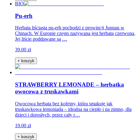
BIO
Pu-erh
Herbata liściasta pu-erh pochodzi z prowincji Junnan w
Chinach. W Europie często nazywana jest herbatą czerwoną.
Jej liście poddawane są …
39.00 zł
+ koszyk
STRAWBERRY LEMONADE – herbatka
owocowa z truskawkami
Owocowa herbata bez kofeiny, która smakuje jak
truskawkowa lemoniada – idealna na ciepło i na zimno, dla
dzieci i dorosłych, przez cały r…
19.00 zł
+ koszyk