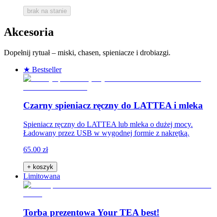
brak na stanie
Akcesoria
Dopełnij rytuał – miski, chasen, spieniacze i drobiazgi.
★ Bestseller
Czarny spieniacz ręczny do LATTEA i mleka
Spieniacz ręczny do LATTEA lub mleka o dużej mocy.
Ładowany przez USB w wygodnej formie z nakrętką.
65.00 zł
+ koszyk
Limitowana
Torba prezentowa Your TEA best!