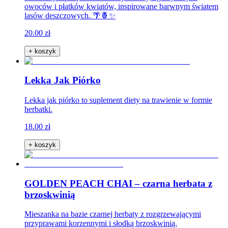
owoców i płatków kwiatów, inspirowane barwnym światem
lasów deszczowych. 🌴🍍✨
20.00 zł
+ koszyk
Lekka Jak Piórko
Lekka jak piórko to suplement diety na trawienie w formie
herbatki.
18.00 zł
+ koszyk
GOLDEN PEACH CHAI – czarna herbata z
brzoskwinią
Mieszanka na bazie czarnej herbaty z rozgrzewającymi
przyprawami korzennymi i słodką brzoskwinią.