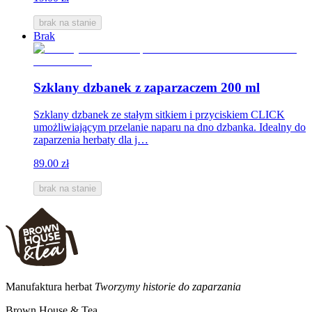
brak na stanie
Brak
Szklany dzbanek z zaparzaczem 200 ml
Szklany dzbanek ze stałym sitkiem i przyciskiem CLICK
umożliwiającym przelanie naparu na dno dzbanka. Idealny do
zaparzenia herbaty dla j…
89.00 zł
brak na stanie
Manufaktura herbat
Tworzymy historie do zaparzania
Brown House & Tea