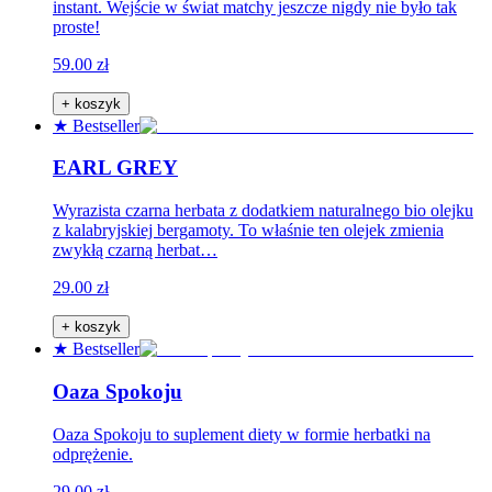
instant. Wejście w świat matchy jeszcze nigdy nie było tak
proste!
59.00 zł
+ koszyk
★ Bestseller
EARL GREY
Wyrazista czarna herbata z dodatkiem naturalnego bio olejku
z kalabryjskiej bergamoty. To właśnie ten olejek zmienia
zwykłą czarną herbat…
29.00 zł
+ koszyk
★ Bestseller
Oaza Spokoju
Oaza Spokoju to suplement diety w formie herbatki na
odprężenie.
29.00 zł