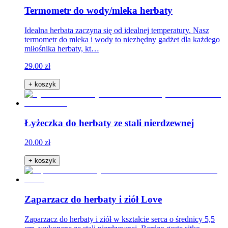
Termometr do wody/mleka herbaty
Idealna herbata zaczyna się od idealnej temperatury. Nasz
termometr do mleka i wody to niezbędny gadżet dla każdego
miłośnika herbaty, kt…
29.00 zł
+ koszyk
Łyżeczka do herbaty ze stali nierdzewnej
20.00 zł
+ koszyk
Zaparzacz do herbaty i ziół Love
Zaparzacz do herbaty i ziół w kształcie serca o średnicy 5,5