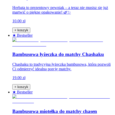
Herbata to prezentowy pewniak – a teraz nie musisz się już
martwić o piękne opakowanie! 🌿✨
10.00 zł
+ koszyk
★ Bestseller
Bambusowa łyżeczka do matchy Chashaku
Chashaku to tradycyjna łyżeczka bambusowa, która pozwoli
Ci odmierzyć idealną porcję matchy.
19.00 zł
+ koszyk
★ Bestseller
Bambusowa miotełka do matchy chasen