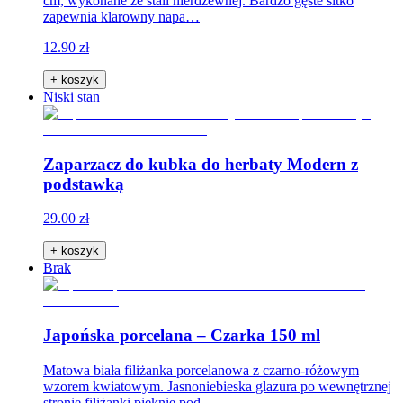
cm, wykonane ze stali nierdzewnej. Bardzo gęste sitko
zapewnia klarowny napa…
12.90 zł
+ koszyk
Niski stan
Zaparzacz do kubka do herbaty Modern z
podstawką
29.00 zł
+ koszyk
Brak
Japońska porcelana – Czarka 150 ml
Matowa biała filiżanka porcelanowa z czarno-różowym
wzorem kwiatowym. Jasnoniebieska glazura po wewnętrznej
stronie filiżanki pięknie pod…