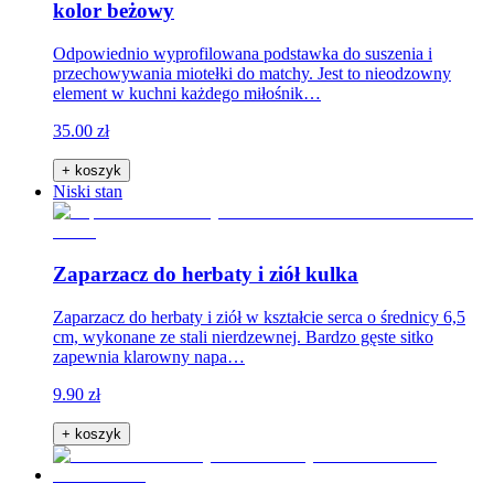
kolor beżowy
Odpowiednio wyprofilowana podstawka do suszenia i
przechowywania miotełki do matchy. Jest to nieodzowny
element w kuchni każdego miłośnik…
35.00 zł
+ koszyk
Niski stan
Zaparzacz do herbaty i ziół kulka
Zaparzacz do herbaty i ziół w kształcie serca o średnicy 6,5
cm, wykonane ze stali nierdzewnej. Bardzo gęste sitko
zapewnia klarowny napa…
9.90 zł
+ koszyk