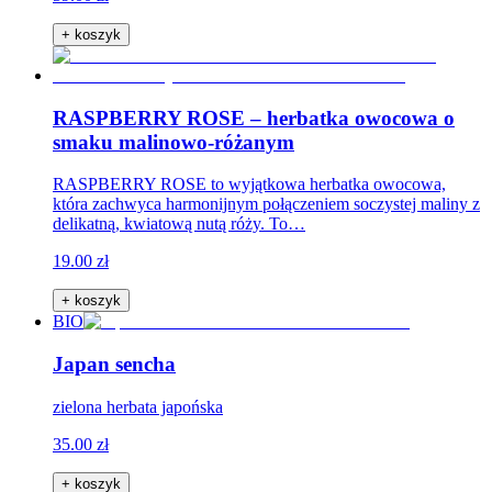
+ koszyk
RASPBERRY ROSE – herbatka owocowa o
smaku malinowo-różanym
RASPBERRY ROSE to wyjątkowa herbatka owocowa,
która zachwyca harmonijnym połączeniem soczystej maliny z
delikatną, kwiatową nutą róży. To…
19.00 zł
+ koszyk
BIO
Japan sencha
zielona herbata japońska
35.00 zł
+ koszyk