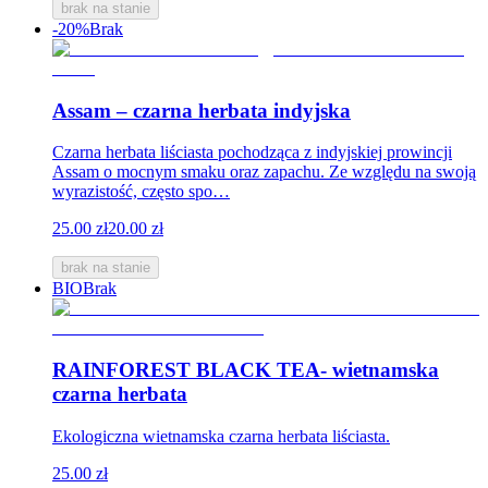
brak na stanie
-20%
Brak
Assam – czarna herbata indyjska
Czarna herbata liściasta pochodząca z indyjskiej prowincji
Assam o mocnym smaku oraz zapachu. Ze względu na swoją
wyrazistość, często spo…
25.00 zł
20.00 zł
brak na stanie
BIO
Brak
RAINFOREST BLACK TEA- wietnamska
czarna herbata
Ekologiczna wietnamska czarna herbata liściasta.
25.00 zł