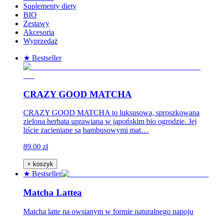
Suplementy diety
BIO
Zestawy
Akcesoria
Wyprzedaż
★ Bestseller
CRAZY GOOD MATCHA
CRAZY GOOD MATCHA to luksusowa, sproszkowana
zielona herbata uprawiana w japońskim bio ogrodzie. Jej
liście zacieniane są bambusowymi mat…
89.00 zł
+ koszyk
★ Bestseller
Matcha Lattea
Matcha latte na owsianym w formie naturalnego napoju