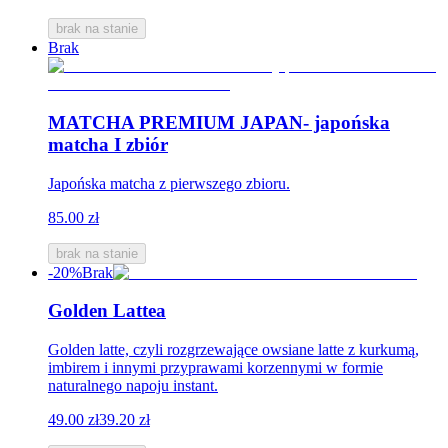
brak na stanie
Brak
MATCHA PREMIUM JAPAN- japońska
matcha I zbiór
Japońska matcha z pierwszego zbioru.
85.00 zł
brak na stanie
-20%
Brak
Golden Lattea
Golden latte, czyli rozgrzewające owsiane latte z kurkumą,
imbirem i innymi przyprawami korzennymi w formie
naturalnego napoju instant.
49.00 zł
39.20 zł