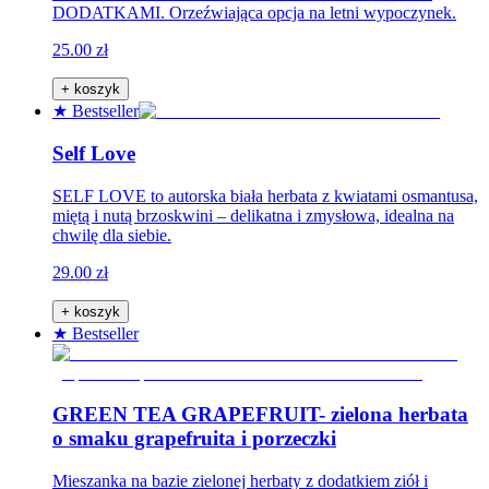
DODATKAMI. Orzeźwiająca opcja na letni wypoczynek.
25.00 zł
+ koszyk
★ Bestseller
Self Love
SELF LOVE to autorska biała herbata z kwiatami osmantusa,
miętą i nutą brzoskwini – delikatna i zmysłowa, idealna na
chwilę dla siebie.
29.00 zł
+ koszyk
★ Bestseller
GREEN TEA GRAPEFRUIT- zielona herbata
o smaku grapefruita i porzeczki
Mieszanka na bazie zielonej herbaty z dodatkiem ziół i