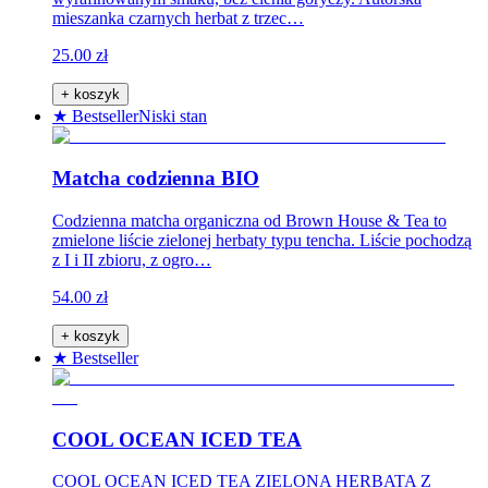
mieszanka czarnych herbat z trzec…
25.00 zł
+ koszyk
★ Bestseller
Niski stan
Matcha codzienna BIO
Codzienna matcha organiczna od Brown House & Tea to
zmielone liście zielonej herbaty typu tencha. Liście pochodzą
z I i II zbioru, z ogro…
54.00 zł
+ koszyk
★ Bestseller
COOL OCEAN ICED TEA
COOL OCEAN ICED TEA ZIELONA HERBATA Z