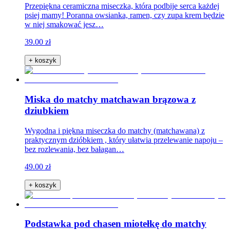
Przepiękna ceramiczna miseczka, która podbije serca każdej
psiej mamy! Poranna owsianka, ramen, czy zupa krem będzie
w niej smakować jesz…
39.00 zł
+ koszyk
Miska do matchy matchawan brązowa z
dziubkiem
Wygodna i piękna miseczka do matchy (matchawana) z
praktycznym dzióbkiem , który ułatwia przelewanie napoju –
bez rozlewania, bez bałagan…
49.00 zł
+ koszyk
Podstawka pod chasen miotełkę do matchy