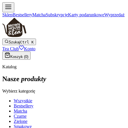
Sklep
Bestsellery
Matcha
Subskrypcje
Karty podarunkowe
Wyprzedaż
Szukaj
Ctrl K
Tea Club
Konto
Koszyk (
0
)
Katalog
Nasze
produkty
Wybierz kategorię
Wszystkie
Bestsellery
Matcha
Czarne
Zielone
Smakowe