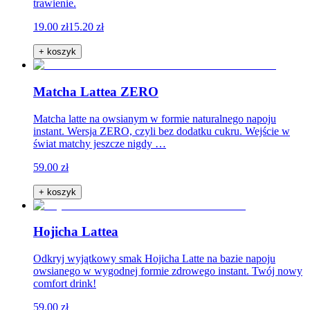
trawienie.
19.00 zł
15.20 zł
+ koszyk
Matcha Lattea ZERO
Matcha latte na owsianym w formie naturalnego napoju
instant. Wersja ZERO, czyli bez dodatku cukru. Wejście w
świat matchy jeszcze nigdy …
59.00 zł
+ koszyk
Hojicha Lattea
Odkryj wyjątkowy smak Hojicha Latte na bazie napoju
owsianego w wygodnej formie zdrowego instant. Twój nowy
comfort drink!
59.00 zł