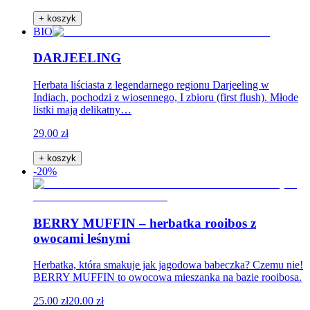
+ koszyk
BIO
DARJEELING
Herbata liściasta z legendarnego regionu Darjeeling w
Indiach, pochodzi z wiosennego, I zbioru (first flush). Młode
listki mają delikatny…
29.00 zł
+ koszyk
-20%
BERRY MUFFIN – herbatka rooibos z
owocami leśnymi
Herbatka, która smakuje jak jagodowa babeczka? Czemu nie!
BERRY MUFFIN to owocowa mieszanka na bazie rooibosa.
25.00 zł
20.00 zł