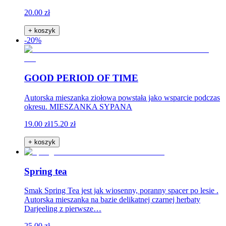
20.00 zł
+ koszyk
-20%
GOOD PERIOD OF TIME
Autorska mieszanka ziołowa powstała jako wsparcie podczas
okresu. MIESZANKA SYPANA
19.00 zł
15.20 zł
+ koszyk
Spring tea
Smak Spring Tea jest jak wiosenny, poranny spacer po lesie .
Autorska mieszanka na bazie delikatnej czarnej herbaty
Darjeeling z pierwsze…
25.00 zł