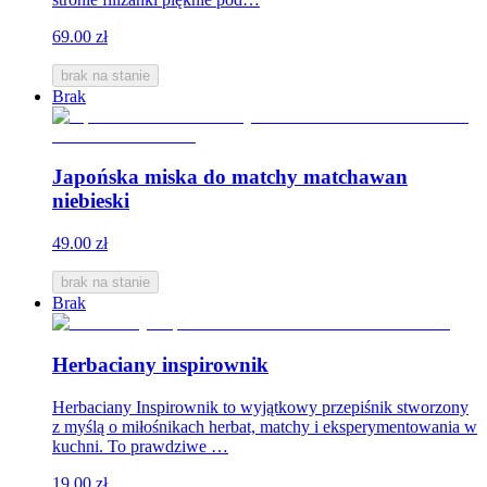
69.00 zł
brak na stanie
Brak
Japońska miska do matchy matchawan
niebieski
49.00 zł
brak na stanie
Brak
Herbaciany inspirownik
Herbaciany Inspirownik to wyjątkowy przepiśnik stworzony
z myślą o miłośnikach herbat, matchy i eksperymentowania w
kuchni. To prawdziwe …
19.00 zł