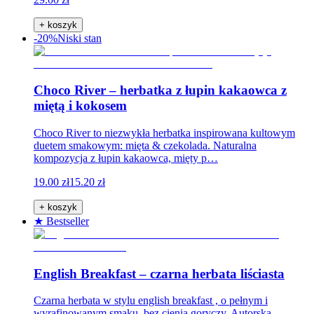
+ koszyk
-20%
Niski stan
Choco River – herbatka z łupin kakaowca z
miętą i kokosem
Choco River to niezwykła herbatka inspirowana kultowym
duetem smakowym: mięta & czekolada. Naturalna
kompozycja z łupin kakaowca, mięty p…
19.00 zł
15.20 zł
+ koszyk
★ Bestseller
English Breakfast – czarna herbata liściasta
Czarna herbata w stylu english breakfast , o pełnym i
wyrafinowanym smaku, bez cienia goryczy. Autorska