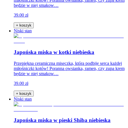
miłośniczki kotów! Poranna owsianka, ramen, czy zupa krem
będzie w niej smakow…
39.00 zł
+ koszyk
Niski stan
Japońska miska w kotki niebieska
Przepiękna ceramiczna miseczka, która podbije serca każdej
miłośniczki kotów! Poranna owsianka, ramen, czy zupa krem
będzie w niej smakow…
39.00 zł
+ koszyk
Niski stan
Japońska miska w pieski Shiba niebieska