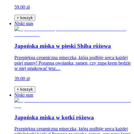
59.00 zł
+ koszyk
Niski stan
Japońska miska w pieski Shiba różowa
Przepiękna ceramiczna miseczka, która podbije serca każdej
psiej mamy! Poranna owsianka, ramen, czy zupa krem będzie
w niej smakować jesz…
39.00 zł
+ koszyk
Niski stan
Japońska miska w kotki różowa
Przepiękna ceramiczna miseczka, która podbije serca każdej