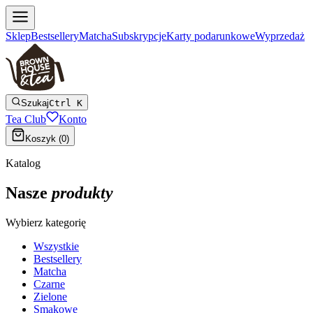
Sklep
Bestsellery
Matcha
Subskrypcje
Karty podarunkowe
Wyprzedaż
Szukaj
Ctrl K
Tea Club
Konto
Koszyk (
0
)
Katalog
Nasze
produkty
Wybierz kategorię
Wszystkie
Bestsellery
Matcha
Czarne
Zielone
Smakowe