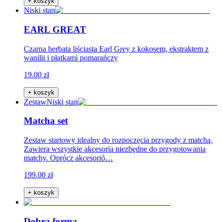
+ koszyk
Niski stan
EARL GREAT
Czarna herbata liściasta Earl Grey z kokosem, ekstraktem z
wanilii i płatkami pomarańczy
19.00 zł
+ koszyk
Zestaw
Niski stan
Matcha set
Zestaw startowy idealny do rozpoczęcia przygody z matchą.
Zawiera wszystkie akcesoria niezbędne do przygotowania
matchy. Oprócz akcesorió…
199.00 zł
+ koszyk
Dobra forma