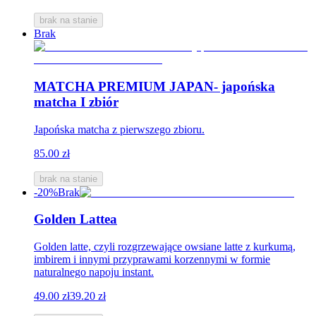
brak na stanie
Brak
MATCHA PREMIUM JAPAN- japońska
matcha I zbiór
Japońska matcha z pierwszego zbioru.
85.00 zł
brak na stanie
-20%
Brak
Golden Lattea
Golden latte, czyli rozgrzewające owsiane latte z kurkumą,
imbirem i innymi przyprawami korzennymi w formie
naturalnego napoju instant.
49.00 zł
39.20 zł