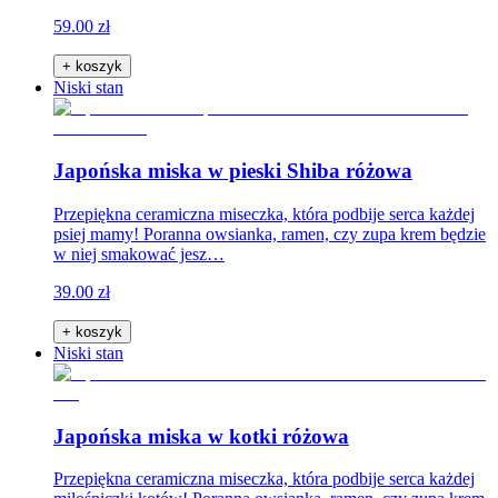
59.00 zł
+ koszyk
Niski stan
Japońska miska w pieski Shiba różowa
Przepiękna ceramiczna miseczka, która podbije serca każdej
psiej mamy! Poranna owsianka, ramen, czy zupa krem będzie
w niej smakować jesz…
39.00 zł
+ koszyk
Niski stan
Japońska miska w kotki różowa
Przepiękna ceramiczna miseczka, która podbije serca każdej