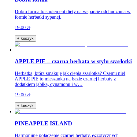
Dobra forma to suplement diety na wsparcie odchudzania w
formie herbatki sypanej.
19.00 zł
+ koszyk
APPLE PIE – czarna herbata w stylu szarlotki
Herbatka, która smakuje jak ciepła szarlotka? Czemu nie!
APPLE PIE to mieszanka na bazie czarnej herbaty z
dodatkiem jabłka, cynamonu i w…
19.00 zł
+ koszyk
PINEAPPLE ISLAND
Harmonijne połączenie czarnej herbaty, egzotycznych