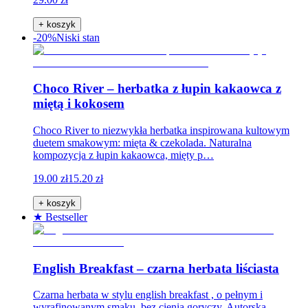
+ koszyk
-20%
Niski stan
Choco River – herbatka z łupin kakaowca z
miętą i kokosem
Choco River to niezwykła herbatka inspirowana kultowym
duetem smakowym: mięta & czekolada. Naturalna
kompozycja z łupin kakaowca, mięty p…
19.00 zł
15.20 zł
+ koszyk
★ Bestseller
English Breakfast – czarna herbata liściasta
Czarna herbata w stylu english breakfast , o pełnym i
wyrafinowanym smaku, bez cienia goryczy. Autorska