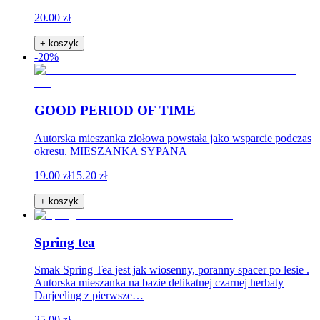
20.00 zł
+ koszyk
-20%
GOOD PERIOD OF TIME
Autorska mieszanka ziołowa powstała jako wsparcie podczas
okresu. MIESZANKA SYPANA
19.00 zł
15.20 zł
+ koszyk
Spring tea
Smak Spring Tea jest jak wiosenny, poranny spacer po lesie .
Autorska mieszanka na bazie delikatnej czarnej herbaty
Darjeeling z pierwsze…
25.00 zł