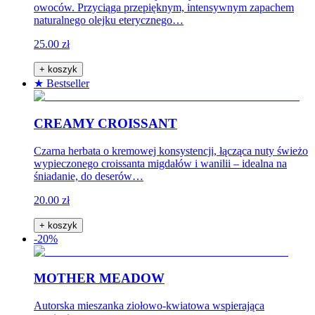
owoców. Przyciąga przepięknym, intensywnym zapachem
naturalnego olejku eterycznego…
25.00 zł
+ koszyk
★ Bestseller
CREAMY CROISSANT
Czarna herbata o kremowej konsystencji, łącząca nuty świeżo
wypieczonego croissanta migdałów i wanilii – idealna na
śniadanie, do deserów…
20.00 zł
+ koszyk
-20%
MOTHER MEADOW
Autorska mieszanka ziołowo-kwiatowa wspierająca