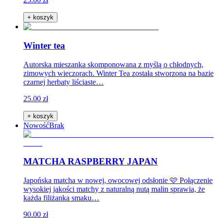
+ koszyk
Winter tea
Autorska mieszanka skomponowana z myślą o chłodnych,
zimowych wieczorach. Winter Tea została stworzona na bazie
czarnej herbaty liściaste…
25.00 zł
+ koszyk
Nowość
Brak
MATCHA RASPBERRY JAPAN
Japońska matcha w nowej, owocowej odsłonie 🩷 Połączenie
wysokiej jakości matchy z naturalną nutą malin sprawia, że
każda filiżanka smaku…
90.00 zł