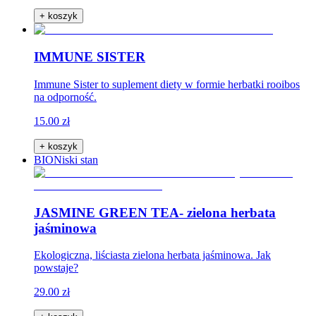
+ koszyk
IMMUNE SISTER
Immune Sister to suplement diety w formie herbatki rooibos
na odporność.
15.00 zł
+ koszyk
BIO
Niski stan
JASMINE GREEN TEA- zielona herbata
jaśminowa
Ekologiczna, liściasta zielona herbata jaśminowa. Jak
powstaje?
29.00 zł