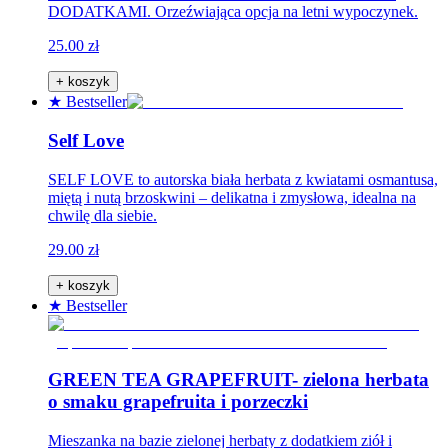
DODATKAMI. Orzeźwiająca opcja na letni wypoczynek.
25.00 zł
+ koszyk
★ Bestseller
Self Love
SELF LOVE to autorska biała herbata z kwiatami osmantusa,
miętą i nutą brzoskwini – delikatna i zmysłowa, idealna na
chwilę dla siebie.
29.00 zł
+ koszyk
★ Bestseller
GREEN TEA GRAPEFRUIT- zielona herbata
o smaku grapefruita i porzeczki
Mieszanka na bazie zielonej herbaty z dodatkiem ziół i