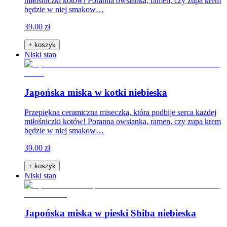
miłośniczki kotów! Poranna owsianka, ramen, czy zupa krem
będzie w niej smakow…
39.00 zł
+ koszyk
Niski stan
Japońska miska w kotki niebieska
Przepiękna ceramiczna miseczka, która podbije serca każdej
miłośniczki kotów! Poranna owsianka, ramen, czy zupa krem
będzie w niej smakow…
39.00 zł
+ koszyk
Niski stan
Japońska miska w pieski Shiba niebieska