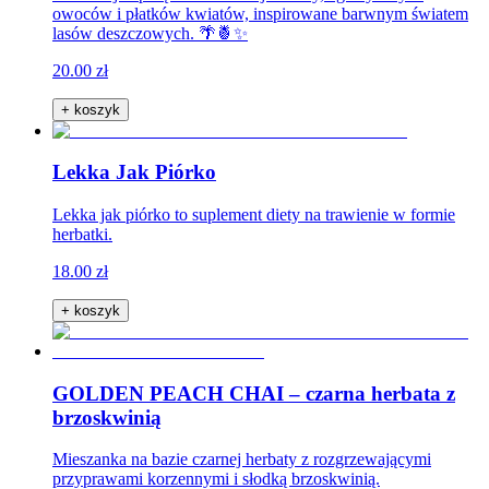
owoców i płatków kwiatów, inspirowane barwnym światem
lasów deszczowych. 🌴🍍✨
20.00 zł
+ koszyk
Lekka Jak Piórko
Lekka jak piórko to suplement diety na trawienie w formie
herbatki.
18.00 zł
+ koszyk
GOLDEN PEACH CHAI – czarna herbata z
brzoskwinią
Mieszanka na bazie czarnej herbaty z rozgrzewającymi
przyprawami korzennymi i słodką brzoskwinią.