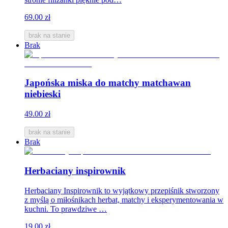
69.00 zł
brak na stanie
Brak
Japońska miska do matchy matchawan
niebieski
49.00 zł
brak na stanie
Brak
Herbaciany inspirownik
Herbaciany Inspirownik to wyjątkowy przepiśnik stworzony
z myślą o miłośnikach herbat, matchy i eksperymentowania w
kuchni. To prawdziwe …
19.00 zł