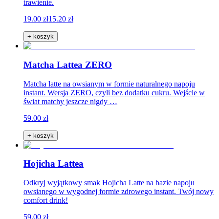
trawienie.
19.00 zł
15.20 zł
+ koszyk
Matcha Lattea ZERO
Matcha latte na owsianym w formie naturalnego napoju
instant. Wersja ZERO, czyli bez dodatku cukru. Wejście w
świat matchy jeszcze nigdy …
59.00 zł
+ koszyk
Hojicha Lattea
Odkryj wyjątkowy smak Hojicha Latte na bazie napoju
owsianego w wygodnej formie zdrowego instant. Twój nowy
comfort drink!
59.00 zł