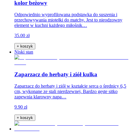
kolor beżowy
Odpowiednio wyprofilowana podstawka do suszenia i
przechowywania miotełki do matchy. Jest to nieodzowny
element w kuchni każdego miłośnik…
35.00 zł
+ koszyk
Niski stan
Zaparzacz do herbaty i ziół kulka
Zaparzacz do herbaty i ziół w kształcie serca o średnicy 6,5
cm, wykonane ze stali nierdzewnej. Bardzo gęste sitko
zapewnia klarowny napa…
9.90 zł
+ koszyk