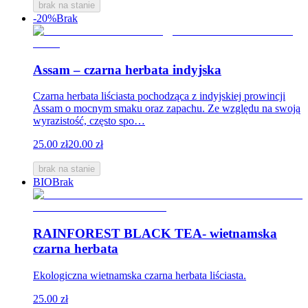
brak na stanie
-20%
Brak
Assam – czarna herbata indyjska
Czarna herbata liściasta pochodząca z indyjskiej prowincji
Assam o mocnym smaku oraz zapachu. Ze względu na swoją
wyrazistość, często spo…
25.00 zł
20.00 zł
brak na stanie
BIO
Brak
RAINFOREST BLACK TEA- wietnamska
czarna herbata
Ekologiczna wietnamska czarna herbata liściasta.
25.00 zł