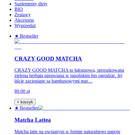
Suplementy diety
BIO
Zestawy
Akcesoria
Wyprzedaż
★ Bestseller
CRAZY GOOD MATCHA
CRAZY GOOD MATCHA to luksusowa, sproszkowana
zielona herbata uprawiana w japońskim bio ogrodzie. Jej
liście zacieniane są bambusowymi mat…
89.00 zł
+ koszyk
★ Bestseller
Matcha Lattea
Matcha latte na owsianym w formie naturalnego napoju