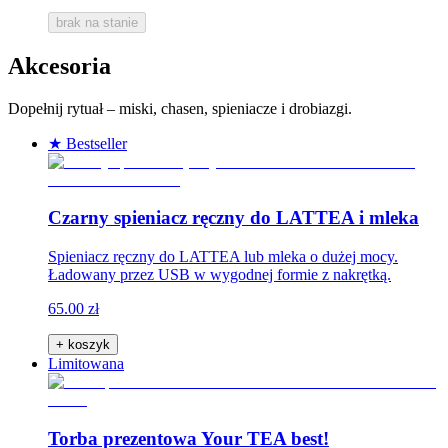
brak na stanie
Akcesoria
Dopełnij rytuał – miski, chasen, spieniacze i drobiazgi.
★ Bestseller
Czarny spieniacz ręczny do LATTEA i mleka
Spieniacz ręczny do LATTEA lub mleka o dużej mocy.
Ładowany przez USB w wygodnej formie z nakrętką.
65.00 zł
+ koszyk
Limitowana
Torba prezentowa Your TEA best!