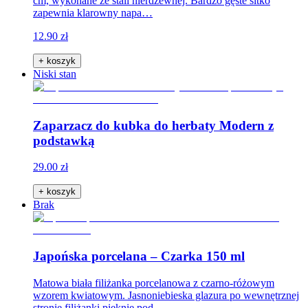
cm, wykonane ze stali nierdzewnej. Bardzo gęste sitko
zapewnia klarowny napa…
12.90 zł
+ koszyk
Niski stan
Zaparzacz do kubka do herbaty Modern z
podstawką
29.00 zł
+ koszyk
Brak
Japońska porcelana – Czarka 150 ml
Matowa biała filiżanka porcelanowa z czarno-różowym
wzorem kwiatowym. Jasnoniebieska glazura po wewnętrznej
stronie filiżanki pięknie pod…