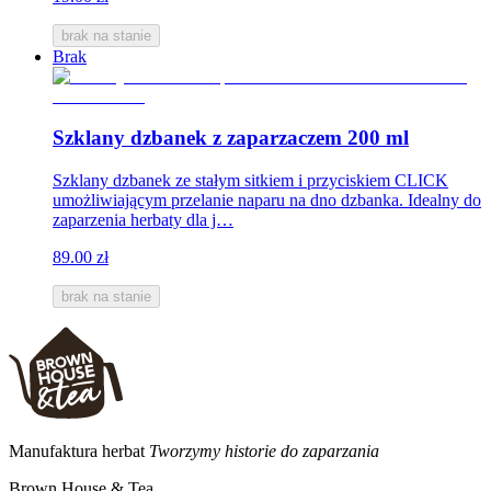
brak na stanie
Brak
Szklany dzbanek z zaparzaczem 200 ml
Szklany dzbanek ze stałym sitkiem i przyciskiem CLICK
umożliwiającym przelanie naparu na dno dzbanka. Idealny do
zaparzenia herbaty dla j…
89.00 zł
brak na stanie
Manufaktura herbat
Tworzymy historie do zaparzania
Brown House & Tea