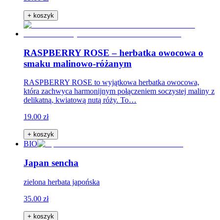
+ koszyk
RASPBERRY ROSE – herbatka owocowa o
smaku malinowo-różanym
RASPBERRY ROSE to wyjątkowa herbatka owocowa,
która zachwyca harmonijnym połączeniem soczystej maliny z
delikatną, kwiatową nutą róży. To…
19.00 zł
+ koszyk
BIO
Japan sencha
zielona herbata japońska
35.00 zł
+ koszyk