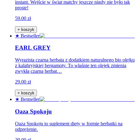
instant. Wejście w świat matchy jeszcze nigdy nie było tak
proste!
59.00 zł
+ koszyk
★ Bestseller
EARL GREY
Wyrazista czarna herbata z dodatkiem naturalnego bio olejku
z kalabryjskiej bergamoty. To właśnie ten olejek zmienia
zwykłą czarną herbat…
29.00 zł
+ koszyk
★ Bestseller
Oaza Spokoju
Oaza Spokoju to suplement diety w formie herbatki na
odprężenie.
29.00 zł