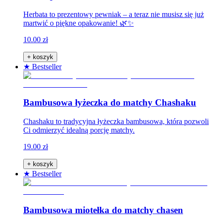
Herbata to prezentowy pewniak – a teraz nie musisz się już
martwić o piękne opakowanie! 🌿✨
10.00 zł
+ koszyk
★ Bestseller
Bambusowa łyżeczka do matchy Chashaku
Chashaku to tradycyjna łyżeczka bambusowa, która pozwoli
Ci odmierzyć idealną porcję matchy.
19.00 zł
+ koszyk
★ Bestseller
Bambusowa miotełka do matchy chasen