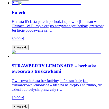
BIO
Pu-erh
Herbata liściasta pu-erh pochodzi z prowincji Junnan w
Chinach. W Europie często nazywana jest herbatą czerwoną.
Jej liście poddawane są …
39.00 zł
+ koszyk
STRAWBERRY LEMONADE – herbatka
owocowa z truskawkami
Owocowa herbata bez kofeiny, która smakuje jak
truskawkowa lemoniada – idealna na ciepło i na zimno, dla
dzieci i dorosłych, przez cały r…
19.00 zł
+ koszyk