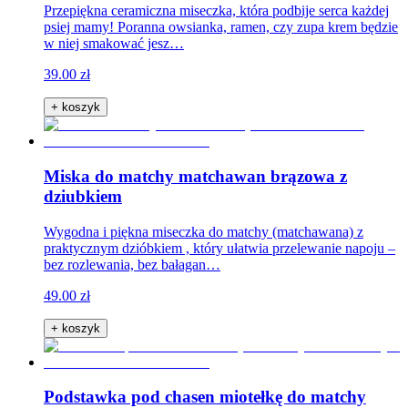
Przepiękna ceramiczna miseczka, która podbije serca każdej
psiej mamy! Poranna owsianka, ramen, czy zupa krem będzie
w niej smakować jesz…
39.00 zł
+ koszyk
Miska do matchy matchawan brązowa z
dziubkiem
Wygodna i piękna miseczka do matchy (matchawana) z
praktycznym dzióbkiem , który ułatwia przelewanie napoju –
bez rozlewania, bez bałagan…
49.00 zł
+ koszyk
Podstawka pod chasen miotełkę do matchy