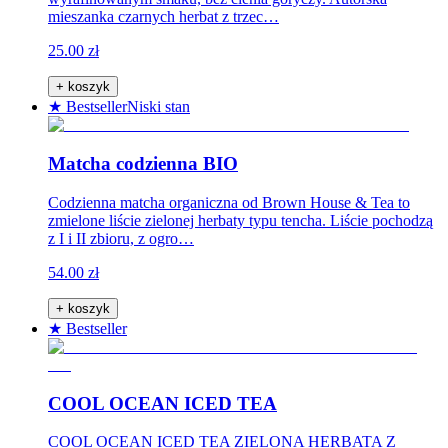
mieszanka czarnych herbat z trzec…
25.00 zł
+ koszyk
★ Bestseller
Niski stan
Matcha codzienna BIO
Codzienna matcha organiczna od Brown House & Tea to
zmielone liście zielonej herbaty typu tencha. Liście pochodzą
z I i II zbioru, z ogro…
54.00 zł
+ koszyk
★ Bestseller
COOL OCEAN ICED TEA
COOL OCEAN ICED TEA ZIELONA HERBATA Z