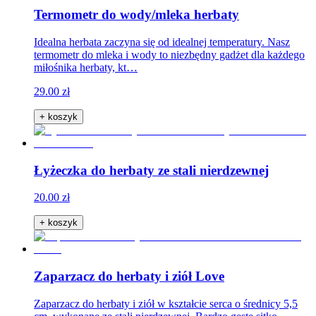
Termometr do wody/mleka herbaty
Idealna herbata zaczyna się od idealnej temperatury. Nasz
termometr do mleka i wody to niezbędny gadżet dla każdego
miłośnika herbaty, kt…
29.00 zł
+ koszyk
Łyżeczka do herbaty ze stali nierdzewnej
20.00 zł
+ koszyk
Zaparzacz do herbaty i ziół Love
Zaparzacz do herbaty i ziół w kształcie serca o średnicy 5,5