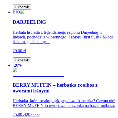
+ koszyk
BIO
DARJEELING
Herbata liściasta z legendarnego regionu Darjeeling w
Indiach, pochodzi z wiosennego, I zbioru (first flush). Młode
listki mają delikatny…
29.00 zł
+ koszyk
-20%
BERRY MUFFIN – herbatka rooibos z
owocami leśnymi
Herbatka, która smakuje jak jagodowa babeczka? Czemu nie!
BERRY MUFFIN to owocowa mieszanka na bazie rooibosa.
25.00 zł
20.00 zł