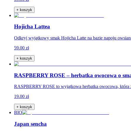
+ koszyk
Hojicha Lattea
Odkryj wyjątkowy smak Hojicha Latte na bazie napoju owsian
59.00 zł
+ koszyk
RASPBERRY ROSE – herbatka owocowa o sma
RASPBERRY ROSE to wyjątkowa herbatka owocowa, która zach
19.00 zł
+ koszyk
BIO
Japan sencha