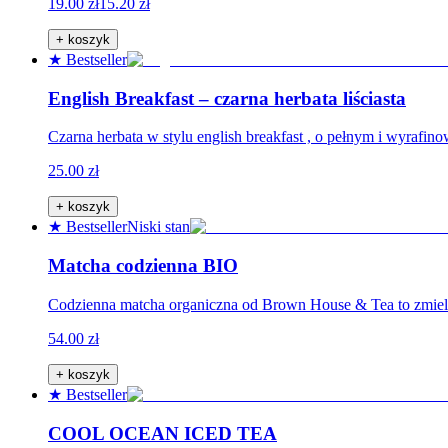
19.00 zł
15.20 zł
+ koszyk
★ Bestseller
English Breakfast – czarna herbata liściasta
Czarna herbata w stylu english breakfast , o pełnym i wyrafi
25.00 zł
+ koszyk
★ Bestseller
Niski stan
Matcha codzienna BIO
Codzienna matcha organiczna od Brown House & Tea to zmielone 
54.00 zł
+ koszyk
★ Bestseller
COOL OCEAN ICED TEA