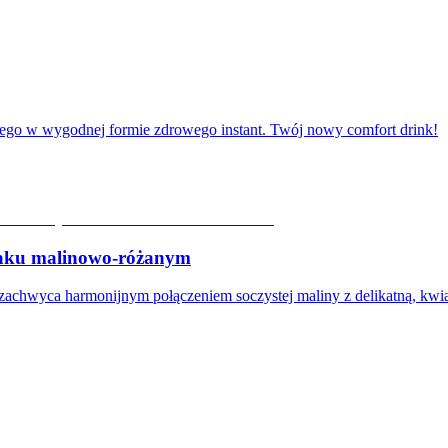
ego w wygodnej formie zdrowego instant. Twój nowy comfort drink!
ku malinowo-różanym
wyca harmonijnym połączeniem soczystej maliny z delikatną, kwi