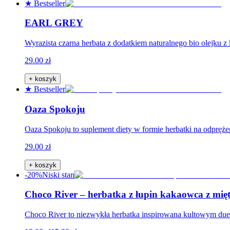
★ Bestseller
EARL GREY
Wyrazista czarna herbata z dodatkiem naturalnego bio olejku z
29.00 zł
+ koszyk
★ Bestseller
Oaza Spokoju
Oaza Spokoju to suplement diety w formie herbatki na odpręże
29.00 zł
+ koszyk
-20%
Niski stan
Choco River – herbatka z łupin kakaowca z mię
Choco River to niezwykła herbatka inspirowana kultowym du