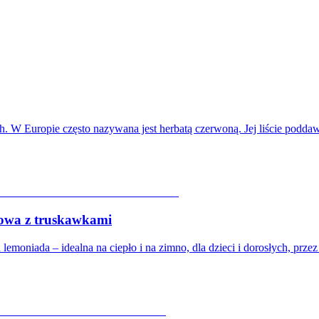
ch. W Europie często nazywana jest herbatą czerwoną. Jej liście podd
a z truskawkami
moniada – idealna na ciepło i na zimno, dla dzieci i dorosłych, prze