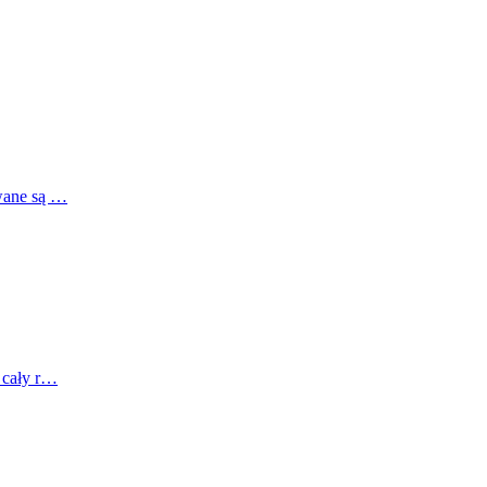
awane są …
z cały r…