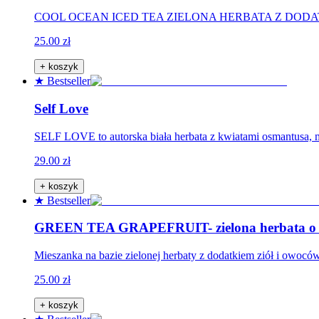
COOL OCEAN ICED TEA ZIELONA HERBATA Z DODATKAMI.
25.00 zł
+ koszyk
★ Bestseller
Self Love
SELF LOVE to autorska biała herbata z kwiatami osmantusa, mię
29.00 zł
+ koszyk
★ Bestseller
GREEN TEA GRAPEFRUIT- zielona herbata o sm
Mieszanka na bazie zielonej herbaty z dodatkiem ziół i owoc
25.00 zł
+ koszyk