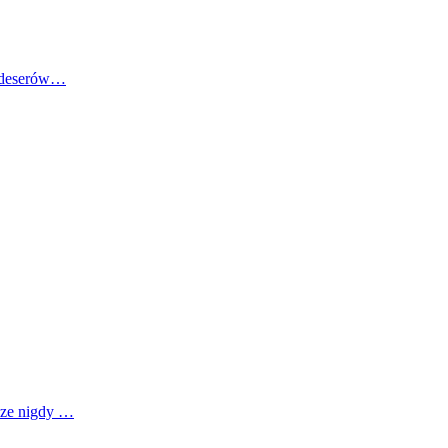
o deserów…
zcze nigdy …