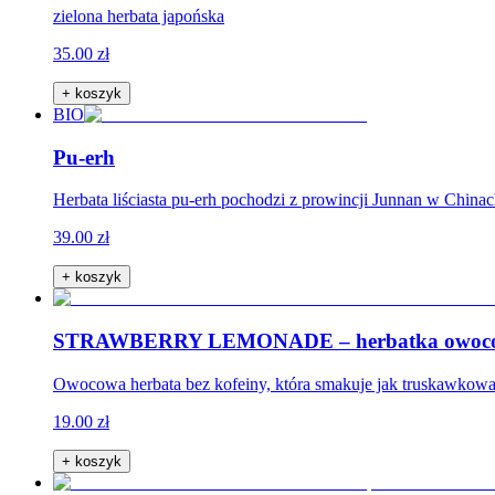
zielona herbata japońska
35.00 zł
+ koszyk
BIO
Pu-erh
Herbata liściasta pu-erh pochodzi z prowincji Junnan w China
39.00 zł
+ koszyk
STRAWBERRY LEMONADE – herbatka owocow
Owocowa herbata bez kofeiny, która smakuje jak truskawkowa le
19.00 zł
+ koszyk