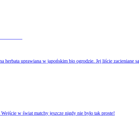
rbata uprawiana w japońskim bio ogrodzie. Jej liście zacieniane
 Wejście w świat matchy jeszcze nigdy nie było tak proste!