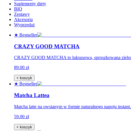
Suplementy diety
BIO
Zestawy
Akcesoria
Wyprzedaż
★ Bestseller
CRAZY GOOD MATCHA
CRAZY GOOD MATCHA to luksusowa, sproszkowana zielona he
89.00 zł
+ koszyk
★ Bestseller
Matcha Lattea
Matcha latte na owsianym w formie naturalnego napoju instant.
59.00 zł
+ koszyk