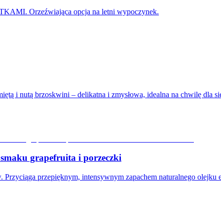
 Orzeźwiająca opcja na letni wypoczynek.
tą i nutą brzoskwini – delikatna i zmysłowa, idealna na chwilę dla si
aku grapefruita i porzeczki
ów. Przyciąga przepięknym, intensywnym zapachem naturalnego olejku