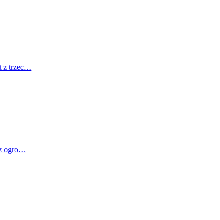
t z trzec…
, z ogro…