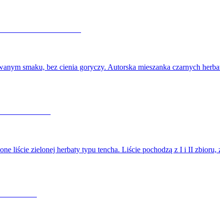
nowanym smaku, bez cienia goryczy. Autorska mieszanka czarnych herba
liście zielonej herbaty typu tencha. Liście pochodzą z I i II zbioru