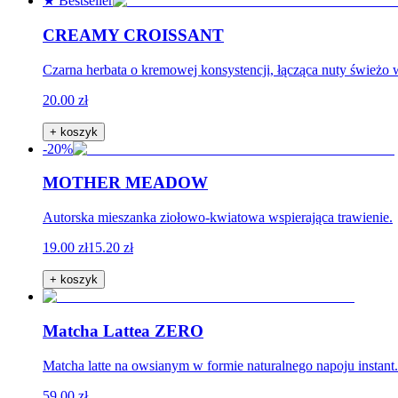
★ Bestseller
CREAMY CROISSANT
Czarna herbata o kremowej konsystencji, łącząca nuty świeżo 
20.00 zł
+ koszyk
-20%
MOTHER MEADOW
Autorska mieszanka ziołowo-kwiatowa wspierająca trawienie.
19.00 zł
15.20 zł
+ koszyk
Matcha Lattea ZERO
Matcha latte na owsianym w formie naturalnego napoju instan
59.00 zł