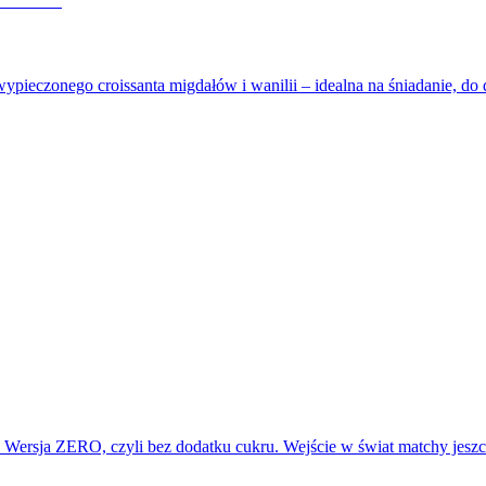
wypieczonego croissanta migdałów i wanilii – idealna na śniadanie, d
t. Wersja ZERO, czyli bez dodatku cukru. Wejście w świat matchy jes