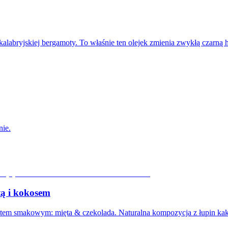
 kalabryjskiej bergamoty. To właśnie ten olejek zmienia zwykłą czarną
nie.
tą i kokosem
etem smakowym: mięta & czekolada. Naturalna kompozycja z łupin k