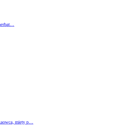
 herbat…
akaowca, mięty p…