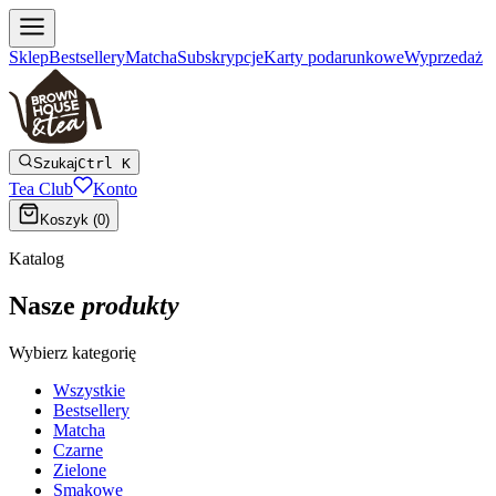
Sklep
Bestsellery
Matcha
Subskrypcje
Karty podarunkowe
Wyprzedaż
Szukaj
Ctrl K
Tea Club
Konto
Koszyk (
0
)
Katalog
Nasze
produkty
Wybierz kategorię
Wszystkie
Bestsellery
Matcha
Czarne
Zielone
Smakowe